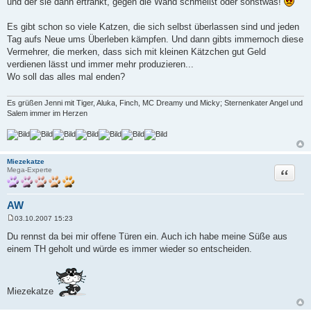
und der sie dann ertränkt, gegen die Wand schmeißt oder sonstwas!
Es gibt schon so viele Katzen, die sich selbst überlassen sind und jeden
Tag aufs Neue ums Überleben kämpfen. Und dann gibts immernoch diese
Vermehrer, die merken, dass sich mit kleinen Kätzchen gut Geld
verdienen lässt und immer mehr produzieren...
Wo soll das alles mal enden?
Es grüßen Jenni mit Tiger, Aluka, Finch, MC Dreamy und Micky; Sternenkater Angel und
Salem immer im Herzen
Miezekatze
Zitat
Mega-Experte
AW
03.10.2007 15:23
B
e
Du rennst da bei mir offene Türen ein. Auch ich habe meine Süße aus
i
einem TH geholt und würde es immer wieder so entscheiden.
t
r
a
g
Miezekatze