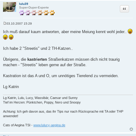
lulu39
Zitat
Super-Duper-Experte
03.10.2007 15:29
B
e
Ich muß darauf kaum antworten, aber meine Meiung kennt wohl jeder..
i
t
r
a
Ich habe 2 "Streetis" und 2 TH-Katzen..
g
Übrigens, die
kastrierten
Straßenkatzen müssen dich nicht traurig
machen - "Streetis" leben gerne auf der Straße.
Kastration ist das A und O, um unnötiges Tierelend zu vermeiden.
Lg Katrin
Lg Katrin, Lulu, Lucy, Wassibär, Caesar und Sunny
Tief im Herzen: Pünktchen, Poppy, Nero und Snoopy
Achtung: Ich geh davon aus, das ihr Tips nur nach Rücksprache mit TA oder THP
anwendet!
Cats of Aegina TSI -
www.lulucy-aegina.de