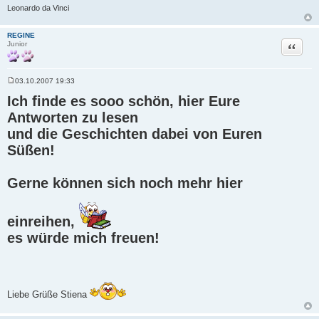
Leonardo da Vinci
REGINE
Zitat
Junior
03.10.2007 19:33
B
e
Ich finde es sooo schön, hier Eure
i
t
Antworten zu lesen
r
und die Geschichten dabei von Euren
a
g
Süßen!
Gerne können sich noch mehr hier
einreihen,
es würde mich freuen!
Liebe Grüße Stiena