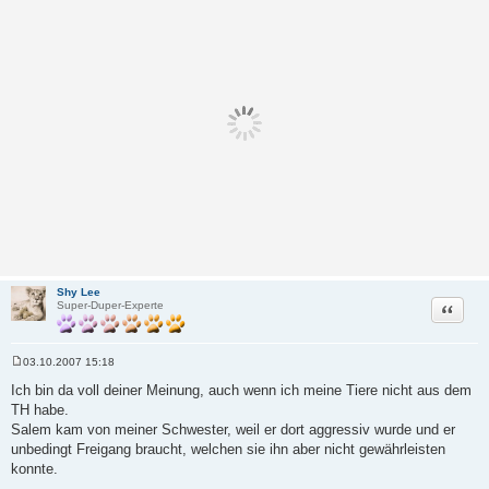
Shy Lee
Zitat
Super-Duper-Experte
03.10.2007 15:18
B
e
Ich bin da voll deiner Meinung, auch wenn ich meine Tiere nicht aus dem
i
TH habe.
t
r
Salem kam von meiner Schwester, weil er dort aggressiv wurde und er
a
unbedingt Freigang braucht, welchen sie ihn aber nicht gewährleisten
g
konnte.