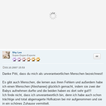
Shy Lee
Zitat
Super-Duper-Experte
03.10.2007 15:53
B
e
Danke Pitti, dass du mich als unverantwortlichen Menschen bezeichnest!
i
t
r
Es gibt auch Menschen, die lernen aus ihren Fehlern und außerdem habe
a
ich einen Menschen (Aleshanee) glücklich gemacht, indem sie zwei der
g
Babys aufnehmen durfte und die beiden haben es dort sehr gut!!!
Ich finde nicht, dass ich unverantwortlich bin, denn ich habe auch schon
trächtige und total abgemagerte Hofkatzen bei mir aufgenommen und sie
in ein schönes Zuhause vermittelt.