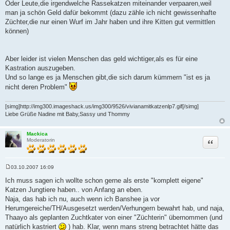
Oder Leute,die irgendwelche Rassekatzen miteinander verpaaren,weil
man ja schön Geld dafür bekommt (dazu zähle ich nicht gewissenhafte
Züchter,die nur einen Wurf im Jahr haben und ihre Kitten gut vermittlen
können)
Aber leider ist vielen Menschen das geld wichtiger,als es für eine
Kastration auszugeben.
Und so lange es ja Menschen gibt,die sich darum kümmern "ist es ja
nicht deren Problem"
[simg]http://img300.imageshack.us/img300/9526/vivianamitkatzenlp7.gif[/simg]
Liebe Grüße Nadine mit Baby,Sassy und Thommy
Mackica
Zitat
Moderatorin
03.10.2007 16:09
B
e
Ich muss sagen ich wollte schon gerne als erste "komplett eigene"
i
Katzen Jungtiere haben.. von Anfang an eben.
t
r
Naja, das hab ich nu, auch wenn ich Banshee ja vor
a
Herumgereiche/TH/Ausgesetzt werden/Verhungern bewahrt hab, und naja,
g
Thaayo als geplanten Zuchtkater von einer "Züchterin" übernommen (und
natürlich kastriert
) hab. Klar, wenn mans streng betrachtet hätte das