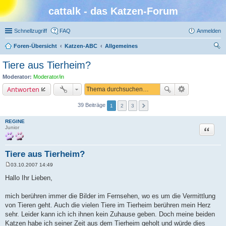
cattalk - das Katzen-Forum
Schnellzugriff
FAQ
Anmelden
Foren-Übersicht
Katzen-ABC
Allgemeines
uc
Tiere aus Tierheim?
he
Moderator:
Moderator/in
Antworten
39 Beiträge
1
2
3
REGINE
Zitat
Junior
Tiere aus Tierheim?
03.10.2007 14:49
B
e
Hallo Ihr Lieben,
i
t
r
mich berühren immer die Bilder im Fernsehen, wo es um die Vermittlung
a
von Tieren geht. Auch die vielen Tiere im Tierheim berühren mein Herz
g
sehr. Leider kann ich ich ihnen kein Zuhause geben. Doch meine beiden
Katzen habe ich seiner Zeit aus dem Tierheim geholt und würde dies