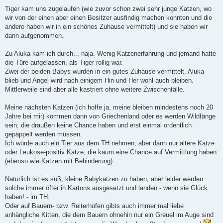
Tiger kam uns zugelaufen (wie zuvor schon zwei sehr junge Katzen, wo
wir von der einen aber einen Besitzer ausfindig machen konnten und die
andere haben wir in ein schönes Zuhause vermittelt) und sie haben wir
dann aufgenommen.
Zu Aluka kam ich durch... naja. Wenig Katzenerfahrung und jemand hatte
die Türe aufgelassen, als Tiger rollig war.
Zwei der beiden Babys wurden in ein gutes Zuhause vermittelt, Aluka
blieb und Angel wird nach einigem Hin und Her wohl auch bleiben.
Mittlerweile sind aber alle kastriert ohne weitere Zwischenfälle.
Meine nächsten Katzen (ich hoffe ja, meine bleiben mindestens noch 20
Jahre bei mir) kommen dann von Griechenland oder es werden Wildfänge
sein, die draußen keine Chance haben und erst einmal ordentlich
gepäppelt werden müssen.
Ich würde auch ein Tier aus dem TH nehmen, aber dann nur ältere Katze
oder Leukose-positiv Katze, die kaum eine Chance auf Vermittlung haben
(ebenso wie Katzen mit Behinderung).
Natürlich ist es süß, kleine Babykatzen zu haben, aber leider werden
solche immer öfter in Kartons ausgesetzt und landen - wenn sie Glück
haben! - im TH.
Oder auf Bauern- bzw. Reiterhöfen gibts auch immer mal liebe
anhängliche Kitten, die dem Bauern ohnehin nur ein Greuel im Auge sind