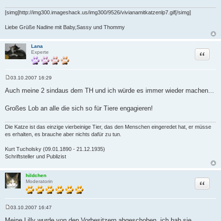
[simg]http://img300.imageshack.us/img300/9526/vivianamitkatzenlp7.gif[/simg]
Liebe Grüße Nadine mit Baby,Sassy und Thommy
Lana
Zitat
Experte
03.10.2007 16:29
B
e
Auch meine 2 sindaus dem TH und ich würde es immer wieder machen...
i
t
r
Großes Lob an alle die sich so für Tiere engagieren!
a
g
Die Katze ist das einzige vierbeinige Tier, das den Menschen eingeredet hat, er müsse
es erhalten, es brauche aber nichts dafür zu tun.
Kurt Tucholsky (09.01.1890 - 21.12.1935)
Schriftsteller und Publizist
hildchen
Zitat
Moderatorin
03.10.2007 16:47
B
e
Meine Lilly wurde von den Vorbesitzern abgeschoben, ich hab sie