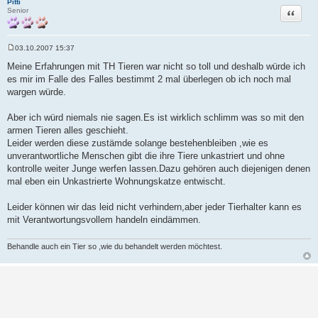
Pitti
Zitat
Senior
03.10.2007 15:37
B
e
Meine Erfahrungen mit TH Tieren war nicht so toll und deshalb würde ich
i
es mir im Falle des Falles bestimmt 2 mal überlegen ob ich noch mal
t
r
wargen würde.
a
g
Aber ich würd niemals nie sagen.Es ist wirklich schlimm was so mit den
armen Tieren alles geschieht.
Leider werden diese zustämde solange bestehenbleiben ,wie es
unverantwortliche Menschen gibt die ihre Tiere unkastriert und ohne
kontrolle weiter Junge werfen lassen.Dazu gehören auch diejenigen denen
mal eben ein Unkastrierte Wohnungskatze entwischt.
Leider können wir das leid nicht verhindern,aber jeder Tierhalter kann es
mit Verantwortungsvollem handeln eindämmen.
Behandle auch ein Tier so ,wie du behandelt werden möchtest.