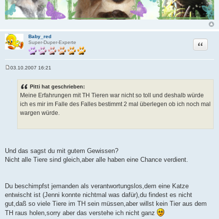
Baby_red
Zitat
Super-Duper-Experte
03.10.2007 16:21
B
e
i
Pitti hat geschrieben:
t
Meine Erfahrungen mit TH Tieren war nicht so toll und deshalb würde
r
a
ich es mir im Falle des Falles bestimmt 2 mal überlegen ob ich noch mal
g
wargen würde.
Und das sagst du mit gutem Gewissen?
Nicht alle Tiere sind gleich,aber alle haben eine Chance verdient.
Du beschimpfst jemanden als verantwortungslos,dem eine Katze
entwischt ist (Jenni konnte nichtmal was dafür),du findest es nicht
gut,daß so viele Tiere im TH sein müssen,aber willst kein Tier aus dem
TH raus holen,sorry aber das verstehe ich nicht ganz