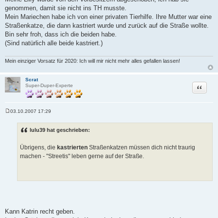
i
genommen, damit sie nicht ins TH musste.
t
r
Mein Mariechen habe ich von einer privaten Tierhilfe. Ihre Mutter war eine
a
Straßenkatze, die dann kastriert wurde und zurück auf die Straße wollte.
g
Bin sehr froh, dass ich die beiden habe.
(Sind natürlich alle beide kastriert.)
Mein einziger Vorsatz für 2020: Ich will mir nicht mehr alles gefallen lassen!
Scrat
Zitat
Super-Duper-Experte
03.10.2007 17:29
B
e
i
lulu39 hat geschrieben:
t
r
a
Übrigens, die
kastrierten
Straßenkatzen müssen dich nicht traurig
g
machen - "Streetis" leben gerne auf der Straße.
Kann Katrin recht geben.