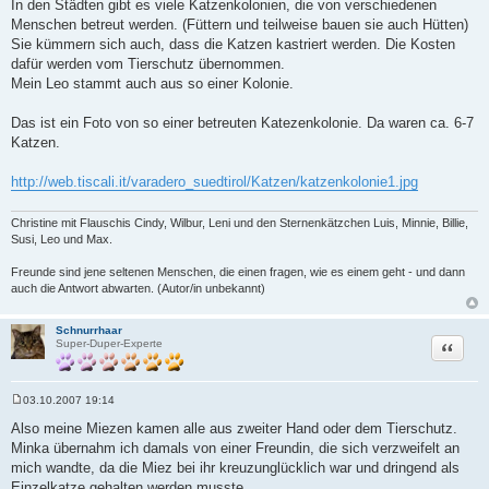
In den Städten gibt es viele Katzenkolonien, die von verschiedenen
Menschen betreut werden. (Füttern und teilweise bauen sie auch Hütten)
Sie kümmern sich auch, dass die Katzen kastriert werden. Die Kosten
dafür werden vom Tierschutz übernommen.
Mein Leo stammt auch aus so einer Kolonie.
Das ist ein Foto von so einer betreuten Katezenkolonie. Da waren ca. 6-7
Katzen.
http://web.tiscali.it/varadero_suedtirol/Katzen/katzenkolonie1.jpg
Christine mit Flauschis Cindy, Wilbur, Leni und den Sternenkätzchen Luis, Minnie, Billie,
Susi, Leo und Max.
Freunde sind jene seltenen Menschen, die einen fragen, wie es einem geht - und dann
auch die Antwort abwarten. (Autor/in unbekannt)
Schnurrhaar
Zitat
Super-Duper-Experte
03.10.2007 19:14
B
e
Also meine Miezen kamen alle aus zweiter Hand oder dem Tierschutz.
i
Minka übernahm ich damals von einer Freundin, die sich verzweifelt an
t
r
mich wandte, da die Miez bei ihr kreuzunglücklich war und dringend als
a
Einzelkatze gehalten werden musste.
g