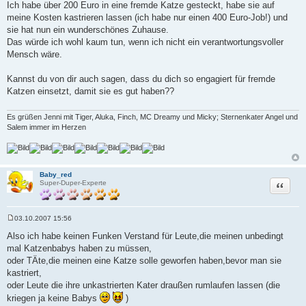
Ich habe über 200 Euro in eine fremde Katze gesteckt, habe sie auf
meine Kosten kastrieren lassen (ich habe nur einen 400 Euro-Job!) und
sie hat nun ein wunderschönes Zuhause.
Das würde ich wohl kaum tun, wenn ich nicht ein verantwortungsvoller
Mensch wäre.
Kannst du von dir auch sagen, dass du dich so engagiert für fremde
Katzen einsetzt, damit sie es gut haben??
Es grüßen Jenni mit Tiger, Aluka, Finch, MC Dreamy und Micky; Sternenkater Angel und
Salem immer im Herzen
Baby_red
Zitat
Super-Duper-Experte
03.10.2007 15:56
B
e
Also ich habe keinen Funken Verstand für Leute,die meinen unbedingt
i
mal Katzenbabys haben zu müssen,
t
r
oder TÄte,die meinen eine Katze solle geworfen haben,bevor man sie
a
kastriert,
g
oder Leute die ihre unkastrierten Kater draußen rumlaufen lassen (die
kriegen ja keine Babys
)