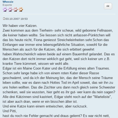
Wheezie
Zitat
Experte
03.10.2007 19:53
B
e
Wir haben vier Katzen.
i
Zwei kommen aus dem Tierheim- sehr scheue, wild geborene Fellnasen,
t
r
die keiner haben wollte. Sie liessen sich nicht anfassen-Pünktchen will
a
das bis heute nicht, Fiona geniesst Streicheleinheiten sehr.Schon das
g
Einfangen war immer eine lebensgefährliche Situation, sowohl für die
Menschen als auch für die Katzen, die sich erbittert gewehrt
haben.Wahrscheinlich wären beide auf einem Bauernhof gelandet. Das es
den Katzen dort nicht immer wirklich gut geht, weil sich keiner um z.B.
kranke Tiere kümmert, wissen wir wohl alle.
Edgar ist ein Maine Coon Kater und die Erfüllung eines alten Traumes.
Schon sehr lange habe ich von einem roten Kater dieser Rasse
geschwärmt, und da ich der Meinung bin, das der Mensch seine Träume
leben sollte, war es dann nach Hottes Tod im April soweit, das wir ihn zu
uns holen wollten. Das die Züchter uns dann noch gleich seine Schwester
schenken, weil sie wussten, hier geht es ihr gut- wer kann da nein sagen?
Alle drei Kätzinnen sind kastriert, Edgar steht noch auf der "Warteliste",
ist aber auch dran, wenn er ein bisschen älter ist.
Und eine Katze kann einem entwischen, aber ruckzuck.
Und Pitti,
hast du noch nie Fehler gemacht und draus gelernt? Es war nicht nett,