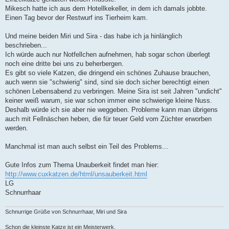
Mikesch hatte ich aus dem Hotellkekeller, in dem ich damals jobbte.
Einen Tag bevor der Restwurf ins Tierheim kam.
Und meine beiden Miri und Sira - das habe ich ja hinlänglich
beschrieben...
Ich würde auch nur Notfellchen aufnehmen, hab sogar schon überlegt
noch eine dritte bei uns zu beherbergen.
Es gibt so viele Katzen, die dringend ein schönes Zuhause brauchen,
auch wenn sie "schwierig" sind, sind sie doch sicher berechtigt einen
schönen Lebensabend zu verbringen. Meine Sira ist seit Jahren "undicht"
keiner weiß warum, sie war schon immer eine schwierige kleine Nuss.
Deshalb würde ich sie aber nie weggeben. Probleme kann man übrigens
auch mit Fellnäschen heben, die für teuer Geld vom Züchter erworben
werden.
Manchmal ist man auch selbst ein Teil des Problems...
Gute Infos zum Thema Unauberkeit findet man hier:
http://www.cuxkatzen.de/html/unsauberkeit.html
LG
Schnurrhaar
Schnurrige Grüße von Schnurrhaar, Miri und Sira
Schon die kleinste Katze ist ein Meisterwerk.