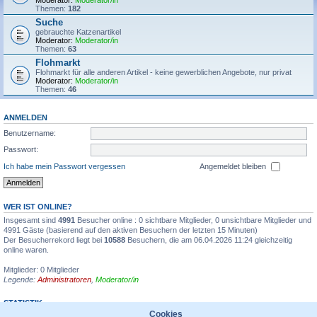
Moderator:
Moderator/in
Themen:
182
Suche
gebrauchte Katzenartikel
Moderator:
Moderator/in
Themen:
63
Flohmarkt
Flohmarkt für alle anderen Artikel - keine gewerblichen Angebote, nur privat
Moderator:
Moderator/in
Themen:
46
ANMELDEN
Benutzername:
Passwort:
Ich habe mein Passwort vergessen
Angemeldet bleiben
WER IST ONLINE?
Insgesamt sind
4991
Besucher online : 0 sichtbare Mitglieder, 0 unsichtbare Mitglieder und
4991 Gäste (basierend auf den aktiven Besuchern der letzten 15 Minuten)
Der Besucherrekord liegt bei
10588
Besuchern, die am 06.04.2026 11:24 gleichzeitig
online waren.
Mitglieder: 0 Mitglieder
Legende:
Administratoren
,
Moderator/in
STATISTIK
Cookies
Beiträge insgesamt
1355595
• Themen insgesamt
31935
• Mitglieder insgesamt
6711
•