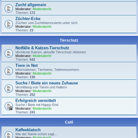
Zucht allgemein
Moderator:
Moderator/in
Themen:
172
Züchter-Ecke
Züchter und Zuchtinteressierte unter sich.
Moderator:
Moderator/in
Themen:
23
Tierschutz
Notfälle & Katzen-Tierschutz
Vermisste Katzen, aktuelle Tierschutz-Aktionen
Moderator:
Moderator/in
Themen:
642
Tiere in Not
Informationen, Tierheime, Telefonnummern
Moderator:
Moderator/in
Themen:
130
Suche / Biete ein neues Zuhause
Vermittlung von Tieren und Haltern
Moderator:
Moderator/in
Themen:
252
Erfolgreich vermittelt
Suche / Biete mit Happy-End
Moderator:
Moderator/in
Themen:
241
Café
Kaffeeklatsch
Wie der Name schon sagt...
Moderator:
Moderator/in