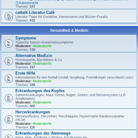
Katzenzucht
Themen:
547
cattalk Literatur-Café
Literatur-Tipps für Genießer, Interessierte und Bücher-Freaks
Themen:
432
Gesundheit & Medizin
Symptome
Typische Katzen-Krankheitssymptome
Moderator:
Moderator/in
Themen:
729
Alternative Medizin
Homöopathie, Bachblüten & Co
Moderator:
Moderator/in
Themen:
197
Erste Hilfe
Informationen für den Notfall (Unfall, Vergiftung, Fremdkörper verschluckt usw.)
Moderator:
Moderator/in
Themen:
156
Erkrankungen des Kopfes
Zahnerkrankungen, Maul, Ohren, Augen, Gehirn- und Nervensystem (z.B.
Anfallsleiden)
Moderator:
Moderator/in
Themen:
400
Herzerkrankungen
Herzinsuffizienz, Herzinfakt, Herzklappen, Hypertrophe Kardiomyopathie
(HCM)
Moderator:
Moderator/in
Themen:
116
Erkrankungen der Atemwege
Nase, Hals, Kehlkopf, Luftröhre, Erkältungen etc.