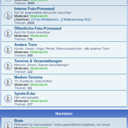
Themen:
3849
Interne Foto-Pinnwand
Nur für angemeldete Besucher einsehbar
Moderator:
Moderator/in
Unterforen:
Foto-Wettbewerb
,
Weltkatzentag 2013
Themen:
2916
Öffentliche Foto-Pinnwand
Auch für Gäste einsehbar
Moderator:
Moderator/in
Themen:
736
Andere Tiere
Hunde, Hasen, Vögel, Pferde, Meerschweinchen - alle anderen Tiere
Moderator:
Moderator/in
Themen:
608
Termine & Veranstaltungen
Messen, Shows, Katzen-Ausstellungen
Moderator:
Moderator/in
Themen:
122
Medien-Termine
TV, Rundfunk, Zeitschriften
Moderator:
Moderator/in
Themen:
111
Spiele-Ecke
Hier wird gespielt...
Moderator:
Moderator/in
Themen:
177
Marktplatz
Biete
Flohmarkt für Katzenartikel - keine gewerblichen Angebote, nur privat