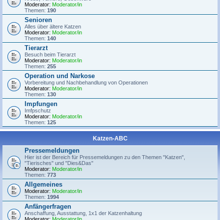
Moderator:
Moderator/in
Themen:
190
Senioren
Alles über ältere Katzen
Moderator:
Moderator/in
Themen:
140
Tierarzt
Besuch beim Tierarzt
Moderator:
Moderator/in
Themen:
255
Operation und Narkose
Vorbereitung und Nachbehandlung von Operationen
Moderator:
Moderator/in
Themen:
130
Impfungen
Imfpschutz
Moderator:
Moderator/in
Themen:
125
Katzen-ABC
Pressemeldungen
Hier ist der Bereich für Pressemeldungen zu den Themen "Katzen",
"Tierisches" und "Dies&Das"
Moderator:
Moderator/in
Themen:
773
Allgemeines
Moderator:
Moderator/in
Themen:
1994
Anfängerfragen
Anschaffung, Ausstattung, 1x1 der Katzenhaltung
Moderator:
Moderator/in