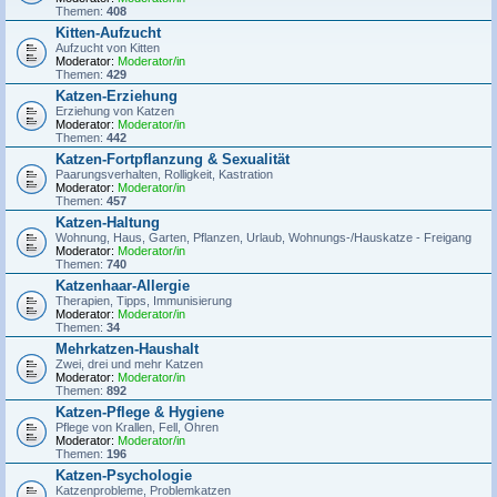
Themen:
408
Kitten-Aufzucht
Aufzucht von Kitten
Moderator:
Moderator/in
Themen:
429
Katzen-Erziehung
Erziehung von Katzen
Moderator:
Moderator/in
Themen:
442
Katzen-Fortpflanzung & Sexualität
Paarungsverhalten, Rolligkeit, Kastration
Moderator:
Moderator/in
Themen:
457
Katzen-Haltung
Wohnung, Haus, Garten, Pflanzen, Urlaub, Wohnungs-/Hauskatze - Freigang
Moderator:
Moderator/in
Themen:
740
Katzenhaar-Allergie
Therapien, Tipps, Immunisierung
Moderator:
Moderator/in
Themen:
34
Mehrkatzen-Haushalt
Zwei, drei und mehr Katzen
Moderator:
Moderator/in
Themen:
892
Katzen-Pflege & Hygiene
Pflege von Krallen, Fell, Ohren
Moderator:
Moderator/in
Themen:
196
Katzen-Psychologie
Katzenprobleme, Problemkatzen