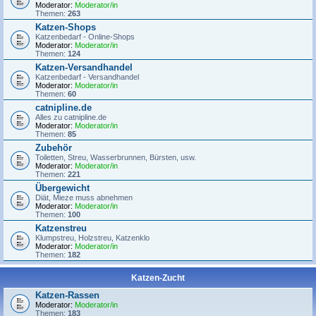
Moderator:
Moderator/in
Themen:
263
Katzen-Shops
Katzenbedarf - Online-Shops
Moderator:
Moderator/in
Themen:
124
Katzen-Versandhandel
Katzenbedarf - Versandhandel
Moderator:
Moderator/in
Themen:
60
catnipline.de
Alles zu catnipline.de
Moderator:
Moderator/in
Themen:
85
Zubehör
Toiletten, Streu, Wasserbrunnen, Bürsten, usw.
Moderator:
Moderator/in
Themen:
221
Übergewicht
Diät, Mieze muss abnehmen
Moderator:
Moderator/in
Themen:
100
Katzenstreu
Klumpstreu, Holzstreu, Katzenklo
Moderator:
Moderator/in
Themen:
182
Katzen-Zucht
Katzen-Rassen
Moderator:
Moderator/in
Themen:
183