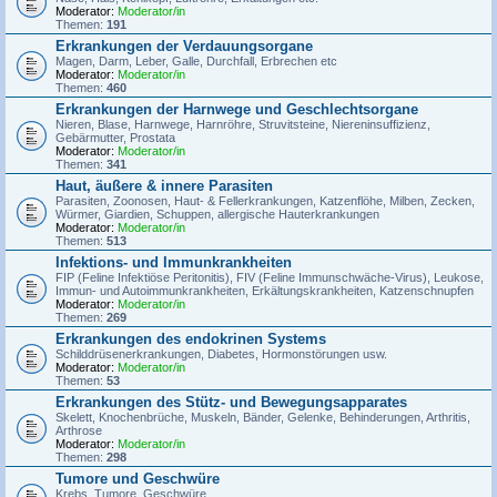
Moderator:
Moderator/in
Themen:
191
Erkrankungen der Verdauungsorgane
Magen, Darm, Leber, Galle, Durchfall, Erbrechen etc
Moderator:
Moderator/in
Themen:
460
Erkrankungen der Harnwege und Geschlechtsorgane
Nieren, Blase, Harnwege, Harnröhre, Struvitsteine, Niereninsuffizienz,
Gebärmutter, Prostata
Moderator:
Moderator/in
Themen:
341
Haut, äußere & innere Parasiten
Parasiten, Zoonosen, Haut- & Fellerkrankungen, Katzenflöhe, Milben, Zecken,
Würmer, Giardien, Schuppen, allergische Hauterkrankungen
Moderator:
Moderator/in
Themen:
513
Infektions- und Immunkrankheiten
FIP (Feline Infektiöse Peritonitis), FIV (Feline Immunschwäche-Virus), Leukose,
Immun- und Autoimmunkrankheiten, Erkältungskrankheiten, Katzenschnupfen
Moderator:
Moderator/in
Themen:
269
Erkrankungen des endokrinen Systems
Schilddrüsenerkrankungen, Diabetes, Hormonstörungen usw.
Moderator:
Moderator/in
Themen:
53
Erkrankungen des Stütz- und Bewegungsapparates
Skelett, Knochenbrüche, Muskeln, Bänder, Gelenke, Behinderungen, Arthritis,
Arthrose
Moderator:
Moderator/in
Themen:
298
Tumore und Geschwüre
Krebs, Tumore, Geschwüre