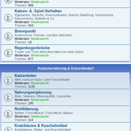
Moderator:
Moderator/in
Themen:
989
Katzen- & -Spiel-Verhalten
Eigenarten, Sprache, Kommunikation, Katzen-Spielzeug, Kunststücke,
Katzenminze, Baldrian & Co
Moderator:
Moderator/in
Themen:
594
Brennpunkt
Kontroverse Themen, sachlich diskutiert
Moderator:
Moderator/in
Themen:
18
Regenbogenbrücke
Trauer und Trost beim Abschied von einer Katze
Moderator:
Moderator/in
Themen:
877
Katzenernährung & Katzenbedarf
Katzenfutter
Alles rund um Nass- und Trockenfutter
Moderator:
Moderator/in
Themen:
1135
Nahrungsergänzung
Malz, Vitamine, Mineralstoffe, Leckerlies
Moderator:
Moderator/in
Themen:
190
Rohfütterung
Barfen, Frischfleisch, Frischfisch, Mäuse
Moderator:
Moderator/in
Themen:
114
Kratzbäume & Kuschelmöbel
Kratzbäume, Kletter- und Kuschelmöbel