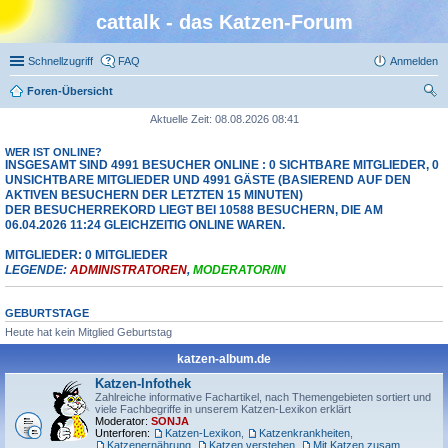
cattalk - das Katzen-Forum
Schnellzugriff
FAQ
Anmelden
Foren-Übersicht
uc
Aktuelle Zeit: 08.08.2026 08:41
he
WER IST ONLINE?
INSGESAMT SIND
4991
BESUCHER ONLINE : 0 SICHTBARE MITGLIEDER, 0
UNSICHTBARE MITGLIEDER UND 4991 GÄSTE (BASIEREND AUF DEN
AKTIVEN BESUCHERN DER LETZTEN 15 MINUTEN)
DER BESUCHERREKORD LIEGT BEI
10588
BESUCHERN, DIE AM
06.04.2026 11:24 GLEICHZEITIG ONLINE WAREN.
MITGLIEDER: 0 MITGLIEDER
LEGENDE:
ADMINISTRATOREN
,
MODERATOR/IN
GEBURTSTAGE
Heute hat kein Mitglied Geburtstag
katzen-album.de
Katzen-Infothek
Zahlreiche informative Fachartikel, nach Themengebieten sortiert und
viele Fachbegriffe in unserem Katzen-Lexikon erklärt
Moderator:
SONJA
Unterforen:
Katzen-Lexikon
,
Katzenkrankheiten
,
Katzenernährung
,
Katzen verstehen
,
Mit Katzen zusammenleben
,