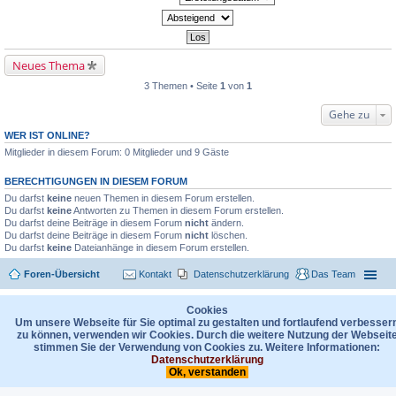
Neues Thema
3 Themen • Seite
1
von
1
Gehe zu
WER IST ONLINE?
Mitglieder in diesem Forum: 0 Mitglieder und 9 Gäste
BERECHTIGUNGEN IN DIESEM FORUM
Du darfst
keine
neuen Themen in diesem Forum erstellen.
Du darfst
keine
Antworten zu Themen in diesem Forum erstellen.
Du darfst deine Beiträge in diesem Forum
nicht
ändern.
Du darfst deine Beiträge in diesem Forum
nicht
löschen.
Du darfst
keine
Dateianhänge in diesem Forum erstellen.
Foren-Übersicht
Kontakt
Datenschutzerklärung
Das Team
Powered by
phpBB
® Forum Software © phpBB Limited
Deutsche Übersetzung durch
phpBB.de
Cookies
Um unsere Webseite für Sie optimal zu gestalten und fortlaufend verbesser
zu können, verwenden wir Cookies. Durch die weitere Nutzung der Webseit
stimmen Sie der Verwendung von Cookies zu. Weitere Informationen:
Datenschutzerklärung
Ok, verstanden