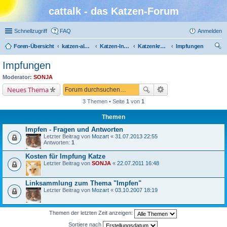
cattalk - das Katzen-Forum
Schnellzugriff
FAQ
Anmelden
Foren-Übersicht
katzen-album.de
Katzen-Infothek
Katzenkrankheiten
Impfungen
uc
Impfungen
he
Moderator:
SONJA
Neues Thema
3 Themen • Seite
1
von
1
Themen
Impfen - Fragen und Antworten
Letzter Beitrag von
Mozart
«
31.07.2013 22:55
Antworten:
1
Kosten für Impfung Katze
Letzter Beitrag von
SONJA
«
22.07.2011 16:48
Linksammlung zum Thema "Impfen"
Letzter Beitrag von
Mozart
«
03.10.2007 18:19
Themen der letzten Zeit anzeigen:
Sortiere nach