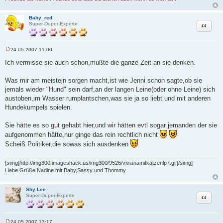
Baby_red
Zitat
Super-Duper-Experte
24.05.2007 11:00
B
e
Ich vermisse sie auch schon,mußte die ganze Zeit an sie denken.
i
t
r
Was mir am meistejn sorgen macht,ist wie Jenni schon sagte,ob sie
a
jemals wieder "Hund" sein darf,an der langen Leine(oder ohne Leine) sich
g
austoben,im Wasser rumplantschen,was sie ja so liebt und mit anderen
Hundekumpels spielen.
Sie hätte es so gut gehabt hier,und wir hätten evtl sogar jemanden der sie
aufgenommen hätte,nur ginge das rein rechtlich nicht
Scheiß Politiker,die sowas sich ausdenken
[simg]http://img300.imageshack.us/img300/9526/vivianamitkatzenlp7.gif[/simg]
Liebe Grüße Nadine mit Baby,Sassy und Thommy
Shy Lee
Zitat
Super-Duper-Experte
24.05.2007 13:17