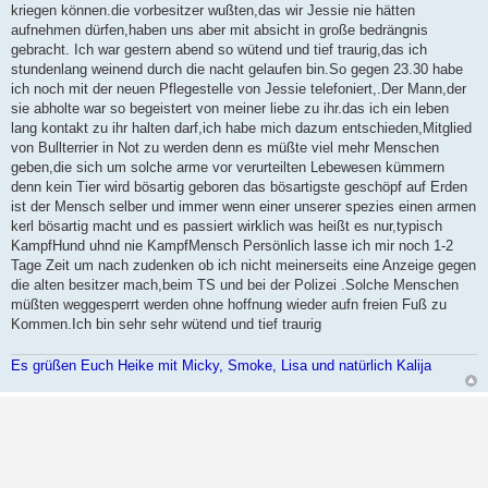
kriegen können.die vorbesitzer wußten,das wir Jessie nie hätten
g
aufnehmen dürfen,haben uns aber mit absicht in große bedrängnis
gebracht. Ich war gestern abend so wütend und tief traurig,das ich
stundenlang weinend durch die nacht gelaufen bin.So gegen 23.30 habe
ich noch mit der neuen Pflegestelle von Jessie telefoniert,.Der Mann,der
sie abholte war so begeistert von meiner liebe zu ihr.das ich ein leben
lang kontakt zu ihr halten darf,ich habe mich dazum entschieden,Mitglied
von Bullterrier in Not zu werden denn es müßte viel mehr Menschen
geben,die sich um solche arme vor verurteilten Lebewesen kümmern
denn kein Tier wird bösartig geboren das bösartigste geschöpf auf Erden
ist der Mensch selber und immer wenn einer unserer spezies einen armen
kerl bösartig macht und es passiert wirklich was heißt es nur,typisch
KampfHund uhnd nie KampfMensch Persönlich lasse ich mir noch 1-2
Tage Zeit um nach zudenken ob ich nicht meinerseits eine Anzeige gegen
die alten besitzer mach,beim TS und bei der Polizei .Solche Menschen
müßten weggesperrt werden ohne hoffnung wieder aufn freien Fuß zu
Kommen.Ich bin sehr sehr wütend und tief traurig
Es grüßen Euch Heike mit Micky, Smoke, Lisa und natürlich Kalija