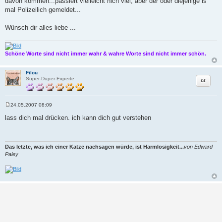
davon kommen...passiert vielleicht nich viel, aber der oder diejenige is
mal Polizeilich gemeldet...
Wünsch dir alles liebe ...
Schöne Worte sind nicht immer wahr & wahre Worte sind nicht immer schön.
Filou
Zitat
Super-Duper-Experte
24.05.2007 08:09
B
e
lass dich mal drücken. ich kann dich gut verstehen
i
t
r
a
g
Das letzte, was ich einer Katze nachsagen würde, ist Harmlosigkeit...
von Edward
Paley