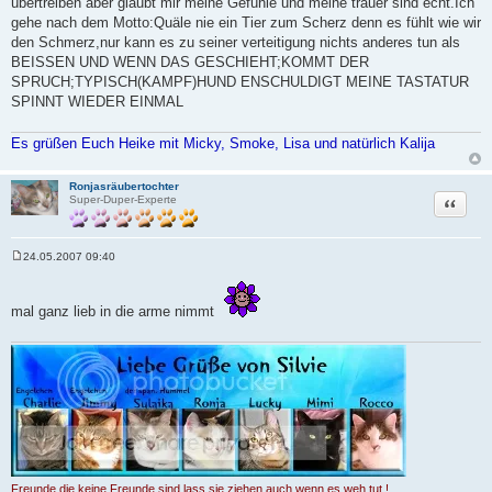
übertreiben aber glaubt mir meine Gefühle und meine trauer sind echt.Ich
gehe nach dem Motto:Quäle nie ein Tier zum Scherz denn es fühlt wie wir
den Schmerz,nur kann es zu seiner verteitigung nichts anderes tun als
BEISSEN UND WENN DAS GESCHIEHT;KOMMT DER
SPRUCH;TYPISCH(KAMPF)HUND ENSCHULDIGT MEINE TASTATUR
SPINNT WIEDER EINMAL
Es grüßen Euch Heike mit Micky, Smoke, Lisa und natürlich Kalija
Ronjasräubertochter
Zitat
Super-Duper-Experte
24.05.2007 09:40
B
e
i
t
mal ganz lieb in die arme nimmt
r
a
g
Freunde die keine Freunde sind lass sie ziehen auch wenn es weh tut !