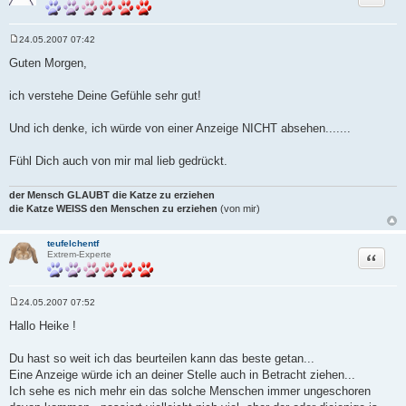
24.05.2007 07:42
B
e
Guten Morgen,
i
t
r
ich verstehe Deine Gefühle sehr gut!
a
g
Und ich denke, ich würde von einer Anzeige NICHT absehen.......
Fühl Dich auch von mir mal lieb gedrückt.
der Mensch GLAUBT die Katze zu erziehen
die Katze WEISS den Menschen zu erziehen
(von mir)
teufelchentf
Zitat
Extrem-Experte
24.05.2007 07:52
B
e
Hallo Heike !
i
t
r
Du hast so weit ich das beurteilen kann das beste getan...
a
Eine Anzeige würde ich an deiner Stelle auch in Betracht ziehen...
g
Ich sehe es nich mehr ein das solche Menschen immer ungeschoren