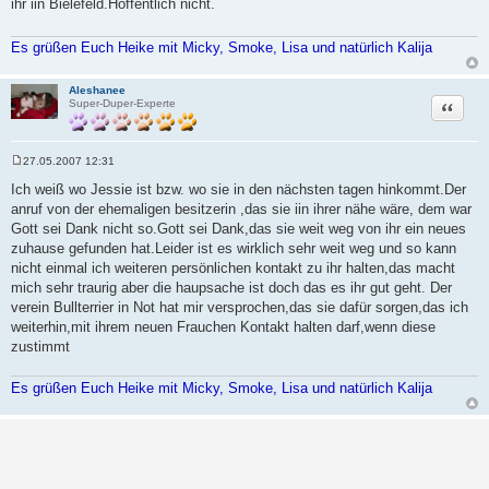
ihr iin Bielefeld.Hoffentlich nicht.
t
r
a
g
Es grüßen Euch Heike mit Micky, Smoke, Lisa und natürlich Kalija
Aleshanee
Zitat
Super-Duper-Experte
27.05.2007 12:31
B
e
Ich weiß wo Jessie ist bzw. wo sie in den nächsten tagen hinkommt.Der
i
anruf von der ehemaligen besitzerin ,das sie iin ihrer nähe wäre, dem war
t
r
Gott sei Dank nicht so.Gott sei Dank,das sie weit weg von ihr ein neues
a
zuhause gefunden hat.Leider ist es wirklich sehr weit weg und so kann
g
nicht einmal ich weiteren persönlichen kontakt zu ihr halten,das macht
mich sehr traurig aber die haupsache ist doch das es ihr gut geht. Der
verein Bullterrier in Not hat mir versprochen,das sie dafür sorgen,das ich
weiterhin,mit ihrem neuen Frauchen Kontakt halten darf,wenn diese
zustimmt
Es grüßen Euch Heike mit Micky, Smoke, Lisa und natürlich Kalija