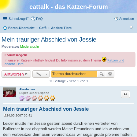
cattalk - das Katzen-Forum
Schnellzugriff
FAQ
Anmelden
Foren-Übersicht
Café
Andere Tiere
uc
Mein trauriger Abschied von Jessie
he
Moderator:
Moderator/in
Forumsregeln
In unserer Katzen-Infothek findest Du Information zu dem Thema
Katzen und
andere Tiere
Antworten
11 Beiträge • Seite
1
von
1
Aleshanee
Zitat
Super-Duper-Experte
Mein trauriger Abschied von Jessie
24.05.2007 06:41
B
e
Leider mußte mir Jessie gestern abend durch einen vertreter von
i
Bullterrier in not abgeholt werden.Meine Freundinen und ich wurden von
t
r
dem vorbesitzer dermasen verarscht,das wir sogar große prbleme hätten
a