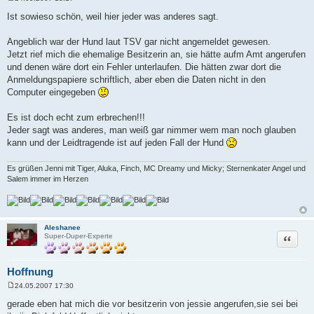
B
e
Ist sowieso schön, weil hier jeder was anderes sagt.
i
t
r
Angeblich war der Hund laut TSV gar nicht angemeldet gewesen.
a
Jetzt rief mich die ehemalige Besitzerin an, sie hätte aufm Amt angerufen
g
und denen wäre dort ein Fehler unterlaufen. Die hätten zwar dort die
Anmeldungspapiere schriftlich, aber eben die Daten nicht in den
Computer eingegeben
Es ist doch echt zum erbrechen!!!
Jeder sagt was anderes, man weiß gar nimmer wem man noch glauben
kann und der Leidtragende ist auf jeden Fall der Hund
Es grüßen Jenni mit Tiger, Aluka, Finch, MC Dreamy und Micky; Sternenkater Angel und
Salem immer im Herzen
Aleshanee
Zitat
Super-Duper-Experte
Hoffnung
24.05.2007 17:30
B
e
gerade eben hat mich die vor besitzerin von jessie angerufen,sie sei bei
i