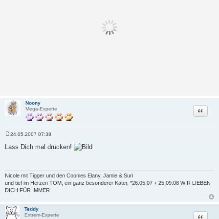
Noony
Zitat
Mega-Experte
24.05.2007 07:38
B
e
Lass Dich mal drücken!
i
t
r
a
g
Nicole mit Tigger und den Coonies Elany, Jamie & Suri
und tief im Herzen TOM, ein ganz besonderer Kater, *26.05.07 + 25.09.08 WIR LIEBEN
DICH FÜR IMMER
Teddy
Zitat
Extrem-Experte