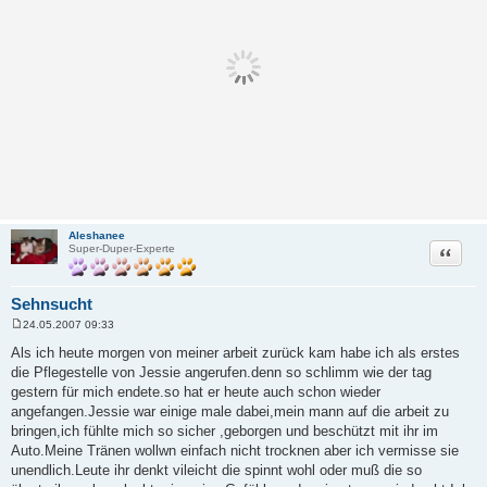
Aleshanee
Zitat
Super-Duper-Experte
Sehnsucht
24.05.2007 09:33
B
e
Als ich heute morgen von meiner arbeit zurück kam habe ich als erstes
i
die Pflegestelle von Jessie angerufen.denn so schlimm wie der tag
t
r
gestern für mich endete.so hat er heute auch schon wieder
a
angefangen.Jessie war einige male dabei,mein mann auf die arbeit zu
g
bringen,ich fühlte mich so sicher ,geborgen und beschützt mit ihr im
Auto.Meine Tränen wollwn einfach nicht trocknen aber ich vermisse sie
unendlich.Leute ihr denkt vileicht die spinnt wohl oder muß die so