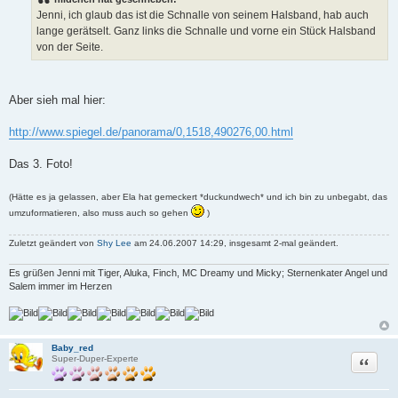
t
Jenni, ich glaub das ist die Schnalle von seinem Halsband, hab auch
r
a
lange gerätselt. Ganz links die Schnalle und vorne ein Stück Halsband
g
von der Seite.
Aber sieh mal hier:
http://www.spiegel.de/panorama/0,1518,490276,00.html
Das 3. Foto!
(Hätte es ja gelassen, aber Ela hat gemeckert *duckundwech* und ich bin zu unbegabt, das
umzuformatieren, also muss auch so gehen
)
Zuletzt geändert von
Shy Lee
am 24.06.2007 14:29, insgesamt 2-mal geändert.
Es grüßen Jenni mit Tiger, Aluka, Finch, MC Dreamy und Micky; Sternenkater Angel und
Salem immer im Herzen
Baby_red
Zitat
Super-Duper-Experte