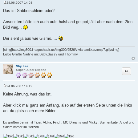
24.06.2007 14:08
B
e
Das ist Sabberschleim,oder?
i
t
r
Ansonsten hätte ich auch aufs halsband getippt,fällt aber nach dem 2ten
a
Bild weg...
g
Der sieht ja aus wie Gismo.....
[simg]http://img300.imageshack.us/img300/9526/vivianamitkatzenlp7.gif[/simg]
Liebe Grüße Nadine mit Baby,Sassy und Thommy
Shy Lee
Zitat
Super-Duper-Experte
24.06.2007 14:12
B
e
Keine Ahnung, was das ist.
i
t
r
Aber klick mal ganz am Anfang, also auf der ersten Seite unten die links
a
an, da gibts noch mehr Bilder.
g
Es grüßen Jenni mit Tiger, Aluka, Finch, MC Dreamy und Micky; Sternenkater Angel und
Salem immer im Herzen