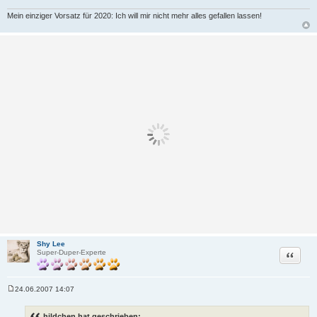
g
Mein einziger Vorsatz für 2020: Ich will mir nicht mehr alles gefallen lassen!
Shy Lee
Zitat
Super-Duper-Experte
24.06.2007 14:07
B
e
i
hildchen hat geschrieben: