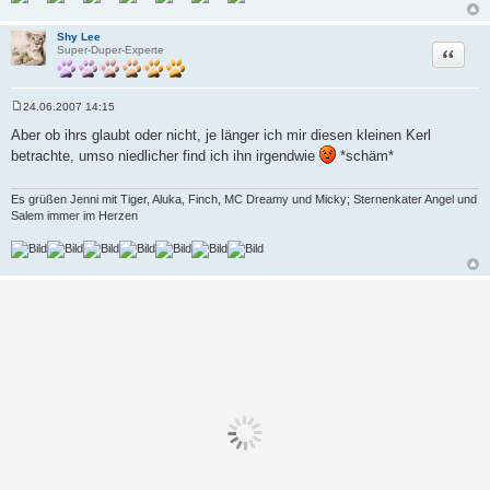
Shy Lee
Zitat
Super-Duper-Experte
24.06.2007 14:15
B
e
Aber ob ihrs glaubt oder nicht, je länger ich mir diesen kleinen Kerl
i
betrachte, umso niedlicher find ich ihn irgendwie
*schäm*
t
r
a
g
Es grüßen Jenni mit Tiger, Aluka, Finch, MC Dreamy und Micky; Sternenkater Angel und
Salem immer im Herzen