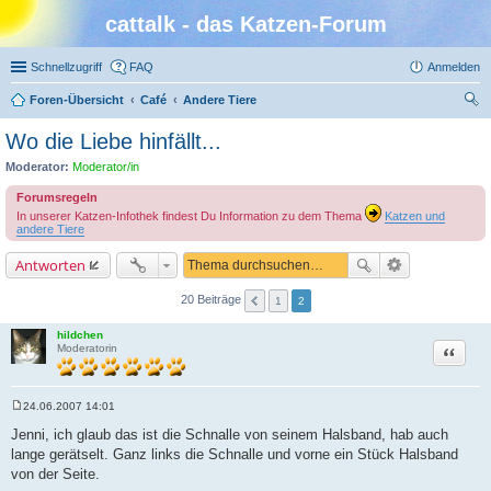
cattalk - das Katzen-Forum
Schnellzugriff
FAQ
Anmelden
Foren-Übersicht
Café
Andere Tiere
uc
Wo die Liebe hinfällt...
he
Moderator:
Moderator/in
Forumsregeln
In unserer Katzen-Infothek findest Du Information zu dem Thema
Katzen und
andere Tiere
Antworten
20 Beiträge
1
2
hildchen
Zitat
Moderatorin
24.06.2007 14:01
B
e
Jenni, ich glaub das ist die Schnalle von seinem Halsband, hab auch
i
lange gerätselt. Ganz links die Schnalle und vorne ein Stück Halsband
t
r
von der Seite.
a