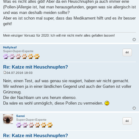
Was es nicht alles gibt! Aber da ein Heuschnupfen ja auch immer eine
i
(Pollen-)Allergie ist, hat man herausgefunden, gegen was sie allergisch ist
t
r
und was man deshalb meiden sollte?
a
Aber es ist schon mal super, dass das Medikament hilft und es ihr besser
g
geht!
Mein einziger Vorsatz für 2020: Ich will mir nicht mehr alles gefallen lassen!
Hollyleaf
Zitat
Super-Duper-Experte
Re: Katze mit Heuschnupfen?
04.07.2016 18:03
B
e
Nein, einen Test, auf was genau sie reagiert, haben wir nicht gemacht.
i
Wir wohnen ja in einer ländlichen Gegend und auch der Garten ist voller
t
r
Grünzeug.
a
Die der Nachbarn um uns herum ebenso.
g
Da wäre es wohl unmöglich, diese Pollen zu vermeiden.
Sanoi
Zitat
Super-Duper-Experte
Re: Katze mit Heuschnupfen?