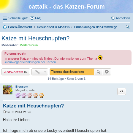
cattalk - das Katzen-Forum
Schnellzugriff
FAQ
Anmelden
Foren-Übersicht
Gesundheit & Medizin
Erkrankungen der Atemwege
uc
Katze mit Heuschnupfen?
he
Moderator:
Moderator/in
Forumsregeln
In unserer Katzen-Infothek findest Du Informationen zum Thema
Atemwegserkrankungen bei Katzen
Antworten
14 Beiträge • Seite
1
von
1
Blossom
Zitat
Mega-Experte
Katze mit Heuschnupfen?
14.03.2014 21:26
B
e
Hallo ihr Lieben,
i
t
r
Ich frage mich ob unsere Lucky eventuell Heuschnupfen hat.
a