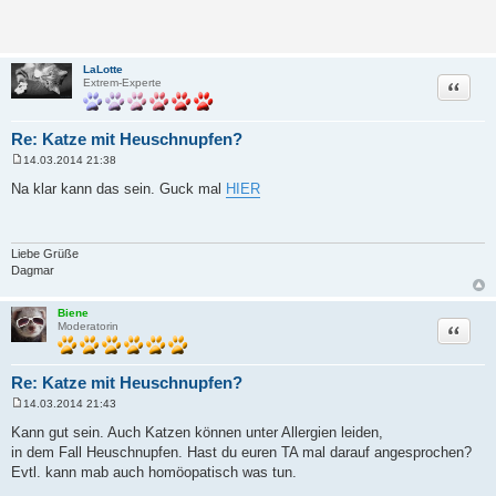
LaLotte
Zitat
Extrem-Experte
Re: Katze mit Heuschnupfen?
14.03.2014 21:38
B
e
Na klar kann das sein. Guck mal
HIER
i
t
r
a
g
Liebe Grüße
Dagmar
Biene
Zitat
Moderatorin
Re: Katze mit Heuschnupfen?
14.03.2014 21:43
B
e
Kann gut sein. Auch Katzen können unter Allergien leiden,
i
in dem Fall Heuschnupfen. Hast du euren TA mal darauf angesprochen?
t
r
Evtl. kann mab auch homöopatisch was tun.
a
g