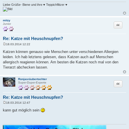
Liebe Grüße- Biene und ihre ♥ Teppichflitzer ♥
mitzy
Zitat
Junior
Re: Katze mit Heuschnupfen?
18.03.2014 12:22
B
e
Katzen können genauso wie Menschen unter verschiedenen Allergien
i
leiden. Ich hab letztens gelesen, dass Katzen auch auf Menschen
t
r
allergisch reagieren können. Am besten die Katzen noch mal von den
a
Tierarzt abchecken lassen.
g
Ronjasräubertochter
Zitat
Super-Duper-Experte
Re: Katze mit Heuschnupfen?
18.03.2014 12:47
B
e
kann gut möglich sein
i
t
r
a
g