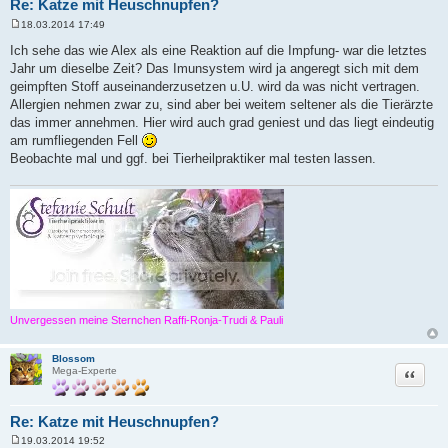
Re: Katze mit Heuschnupfen?
18.03.2014 17:49
B
e
Ich sehe das wie Alex als eine Reaktion auf die Impfung- war die letztes
i
Jahr um dieselbe Zeit? Das Imunsystem wird ja angeregt sich mit dem
t
r
geimpften Stoff auseinanderzusetzen u.U. wird da was nicht vertragen.
a
Allergien nehmen zwar zu, sind aber bei weitem seltener als die Tierärzte
g
das immer annehmen. Hier wird auch grad geniest und das liegt eindeutig
am rumfliegenden Fell
Beobachte mal und ggf. bei Tierheilpraktiker mal testen lassen.
Unvergessen meine Sternchen Raffi-Ronja-Trudi & Pauli
Blossom
Zitat
Mega-Experte
Re: Katze mit Heuschnupfen?
19.03.2014 19:52