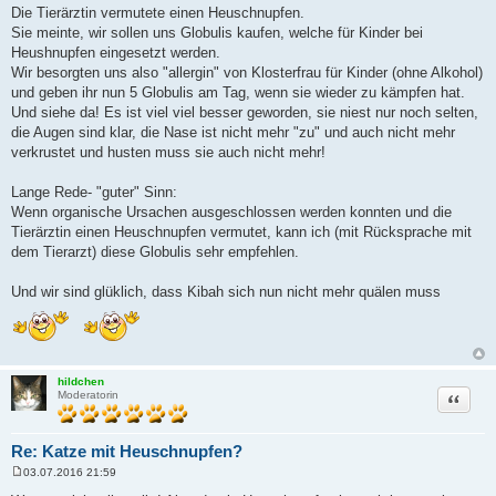
Die Tierärztin vermutete einen Heuschnupfen.
Sie meinte, wir sollen uns Globulis kaufen, welche für Kinder bei
Heushnupfen eingesetzt werden.
Wir besorgten uns also "allergin" von Klosterfrau für Kinder (ohne Alkohol)
und geben ihr nun 5 Globulis am Tag, wenn sie wieder zu kämpfen hat.
Und siehe da! Es ist viel viel besser geworden, sie niest nur noch selten,
die Augen sind klar, die Nase ist nicht mehr "zu" und auch nicht mehr
verkrustet und husten muss sie auch nicht mehr!
Lange Rede- "guter" Sinn:
Wenn organische Ursachen ausgeschlossen werden konnten und die
Tierärztin einen Heuschnupfen vermutet, kann ich (mit Rücksprache mit
dem Tierarzt) diese Globulis sehr empfehlen.
Und wir sind glüklich, dass Kibah sich nun nicht mehr quälen muss
hildchen
Zitat
Moderatorin
Re: Katze mit Heuschnupfen?
03.07.2016 21:59
B
e