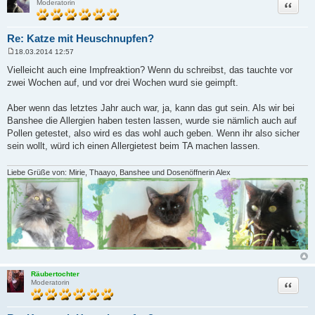
Zitat
Moderatorin
Re: Katze mit Heuschnupfen?
18.03.2014 12:57
B
e
Vielleicht auch eine Impfreaktion? Wenn du schreibst, das tauchte vor
i
zwei Wochen auf, und vor drei Wochen wurd sie geimpft.
t
r
a
Aber wenn das letztes Jahr auch war, ja, kann das gut sein. Als wir bei
g
Banshee die Allergien haben testen lassen, wurde sie nämlich auch auf
Pollen getestet, also wird es das wohl auch geben. Wenn ihr also sicher
sein wollt, würd ich einen Allergietest beim TA machen lassen.
Liebe Grüße von: Mirie, Thaayo, Banshee und Dosenöffnerin Alex
Räubertochter
Zitat
Moderatorin