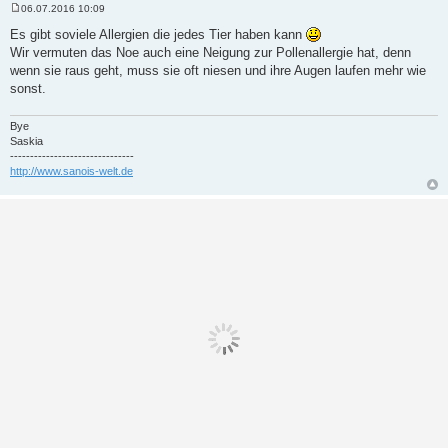
06.07.2016 10:09
B
e
Es gibt soviele Allergien die jedes Tier haben kann
i
Wir vermuten das Noe auch eine Neigung zur Pollenallergie hat, denn
t
r
wenn sie raus geht, muss sie oft niesen und ihre Augen laufen mehr wie
a
sonst.
g
Bye
Saskia
-------------------------------
http://www.sanois-welt.de