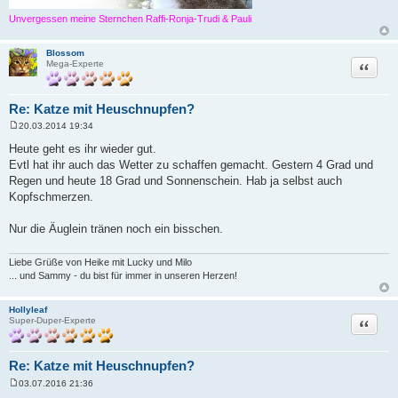
Unvergessen meine Sternchen Raffi-Ronja-Trudi & Pauli
Blossom
Zitat
Mega-Experte
Re: Katze mit Heuschnupfen?
20.03.2014 19:34
B
e
Heute geht es ihr wieder gut.
i
Evtl hat ihr auch das Wetter zu schaffen gemacht. Gestern 4 Grad und
t
r
Regen und heute 18 Grad und Sonnenschein. Hab ja selbst auch
a
Kopfschmerzen.
g
Nur die Äuglein tränen noch ein bisschen.
Liebe Grüße von Heike mit Lucky und Milo
... und Sammy - du bist für immer in unseren Herzen!
Hollyleaf
Zitat
Super-Duper-Experte
Re: Katze mit Heuschnupfen?
03.07.2016 21:36
B