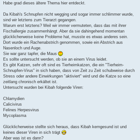
e
Habe grad dieses ältere Thema hier entdeckt.
i
t
r
Da Kibah's Schnupfen nicht wegging und sogar immer schlimmer wurde,
a
sind wir letztens zum Tierarzt gegangen.
g
Warum erst letztens? Weil wir immer vermuteten, dass das mit ihrer
Fischallergie zusammenhängt. Aber da sie dahingehend momentan
glücklicherweise keine Probleme hat, musste es etwas anderes sein.
Dort wurde ein Rachenabstrich genommen, sowie ein Abstrich aus
Nasenloch und Auge.
Sie war ganz tapfer, die Maus
Es sollte untersucht werden, ob sie an einem Virus leidet.
Es gibt Katzen, sehr oft sind es Tierheimkatzen, die ein "Tierheim-
Schnupfen-Virus" in sich haben, dass von Zeit zu Zeit schubweise durch
Stress oder andere Einwirkungen "aktiviert" wird und die Katze so eine
zeitlang chronisch erkältet ist.
Untersucht wurden bei Kibah folgende Viren:
Chlamydien
Calicivirus
Felines Herpesvirus
Mycoplasma
Glücklicherweise stellte sich heraus, dass Kibah kerngesund ist und
keines dieser Viren in sich trägt
Aber was ist es dann?