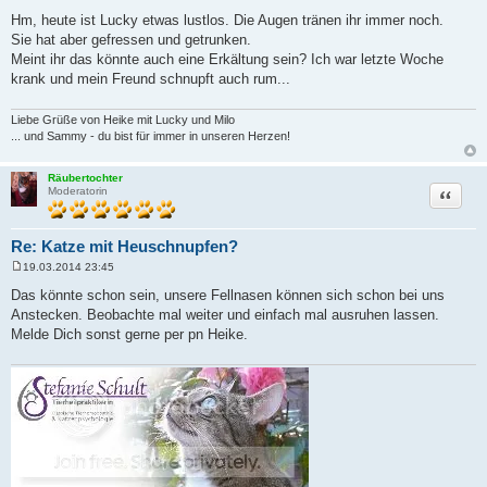
B
e
Hm, heute ist Lucky etwas lustlos. Die Augen tränen ihr immer noch.
i
Sie hat aber gefressen und getrunken.
t
r
Meint ihr das könnte auch eine Erkältung sein? Ich war letzte Woche
a
krank und mein Freund schnupft auch rum...
g
Liebe Grüße von Heike mit Lucky und Milo
... und Sammy - du bist für immer in unseren Herzen!
Räubertochter
Zitat
Moderatorin
Re: Katze mit Heuschnupfen?
19.03.2014 23:45
B
e
Das könnte schon sein, unsere Fellnasen können sich schon bei uns
i
Anstecken. Beobachte mal weiter und einfach mal ausruhen lassen.
t
r
Melde Dich sonst gerne per pn Heike.
a
g