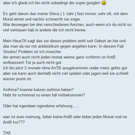
aber ich glaub ich bin nicht unbedingt der super googler!
g
Es geht darum das meine Shiva ( 1 Jahr ) fast immer, sehr oft, mit dem
Mund atmet und nachts schnarcht sie sogar.
War deswegen bei drei verschiedenen Aerzten, auch wenn ich da nicht so
viel vertrauen hab in andere die ich nicht kenne.
Mein HausTA sagt das sie dieses problem wohl seit Geburt an hat und
das man da nur mit antibiotikum gegen angehen kann. In diesem Fall
Sinulox! Problem ist ich moechte
der armen auch nicht jeden monat wenns ganz schlimm ist AntB
einfloessen! Tut ja auch nicht gut.
ich bin jetzt 2 monate ohne AnTB ausgekommen under mietz gehts gut
aber sie kann auch deshalb nicht viel spielen oder jagen weil sie schnell
ausser puste ist.
Asthma? koenne katzen asthma haben?
Habt ihr schonmal so einen fall mitbekommen?
Oder hat irgendwer irgendeine erfahrung......
was ist eure meinung, lieber keine AntB oder lieber jeden Monat mal ne
AntB kur???
THX