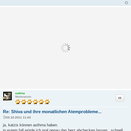
sabina
Zitat
Moderatorin
Re: Shiva und ihre monatlichen Atemprobleme...
03.10.2011 11:43
B
e
ja, katzis können asthma haben.
i
in eurem fall würde ich mal genau das herz abchecken lassen...schnell
t