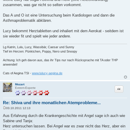
i
zusammen, was gar nicht so selten vorkommt.
t
r
a
Das A und O ist eine Untersuchung beim Kardiologen und dann die
g
Asthmaproblematik abklären.
Lucy bekommt Herztabletten und inhaliert mit dem Aerokat - seitdem ist
sie wieder fit und spielt wie jeder andere.
Lg Katrin, Lulu, Lucy, Wassibär, Caesar und Sunny
Tief im Herzen: Pünktchen, Poppy, Nero und Snoopy
Achtung: Ich geh davon aus, das ihr Tips nur nach Rücksprache mit TA oder THP
anwendet!
Cats of Aegina TSI -
www.lulucy-aegina.de
Mozart
Zitat
Extrem-Experte
Re: Shiva und ihre monatlichen Atemprobleme...
03.10.2011 12:13
B
e
Aus Erfahrung durch die Krankengeschichte mit Angel sage ich auch wie
i
Sabine und Tanja:
t
r
Herz untersuchen lassen. Bei Angel war es zwar nicht das Herz, aber ein
a