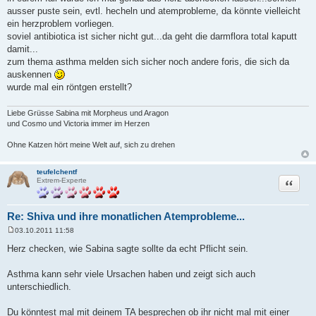
r
ausser puste sein, evtl. hecheln und atemprobleme, da könnte vielleicht
a
ein herzproblem vorliegen.
g
soviel antibiotica ist sicher nicht gut...da geht die darmflora total kaputt
damit...
zum thema asthma melden sich sicher noch andere foris, die sich da
auskennen
wurde mal ein röntgen erstellt?
Liebe Grüsse Sabina mit Morpheus und Aragon
und Cosmo und Victoria immer im Herzen
Ohne Katzen hört meine Welt auf, sich zu drehen
teufelchentf
Zitat
Extrem-Experte
Re: Shiva und ihre monatlichen Atemprobleme...
03.10.2011 11:58
B
e
Herz checken, wie Sabina sagte sollte da echt Pflicht sein.
i
t
r
Asthma kann sehr viele Ursachen haben und zeigt sich auch
a
unterschiedlich.
g
Du könntest mal mit deinem TA besprechen ob ihr nicht mal mit einer