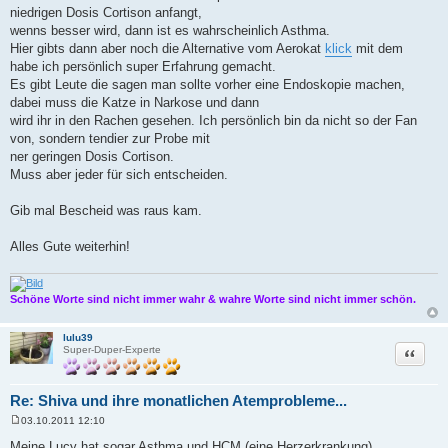
niedrigen Dosis Cortison anfangt,
wenns besser wird, dann ist es wahrscheinlich Asthma.
Hier gibts dann aber noch die Alternative vom Aerokat
klick
mit dem
habe ich persönlich super Erfahrung gemacht.
Es gibt Leute die sagen man sollte vorher eine Endoskopie machen,
dabei muss die Katze in Narkose und dann
wird ihr in den Rachen gesehen. Ich persönlich bin da nicht so der Fan
von, sondern tendier zur Probe mit
ner geringen Dosis Cortison.
Muss aber jeder für sich entscheiden.
Gib mal Bescheid was raus kam.
Alles Gute weiterhin!
Schöne Worte sind nicht immer wahr & wahre Worte sind nicht immer schön.
lulu39
Zitat
Super-Duper-Experte
Re: Shiva und ihre monatlichen Atemprobleme...
03.10.2011 12:10
B
e
Meine Lucy hat sogar Asthma und HCM (eine Herzerkrankung)