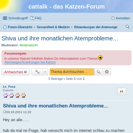
cattalk - das Katzen-Forum
Schnellzugriff
FAQ
Anmelden
Foren-Übersicht
Gesundheit & Medizin
Erkrankungen der Atemwege
uc
Shiva und ihre monatlichen Atemprobleme...
he
Moderator:
Moderator/in
Forumsregeln
In unserer Katzen-Infothek findest Du Informationen zum Thema
Atemwegserkrankungen bei Katzen
Antworten
5 Beiträge • Seite
1
von
1
Le_Fusa
Zitat
Experte
Shiva und ihre monatlichen Atemprobleme...
03.10.2011 11:10
B
e
Hey an alle......
i
t
r
hab da mal ne Frage, hab veruscht mich im internet schlau zu machen
a