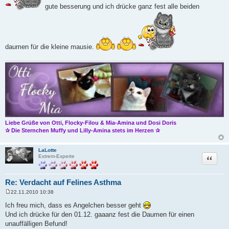
g
gute besserung und ich drücke ganz fest alle beiden
daumen für die kleine mausie.
Liebe Grüße von Otti, Flocky-Filou & Mia-Amina und Dosi Doris
✰ Die Sternchen Muffy und Lilly-Amina stets im Herzen ✰
LaLotte
Zitat
Extrem-Experte
Re: Verdacht auf Felines Asthma
22.11.2010 10:38
B
e
Ich freu mich, dass es Angelchen besser geht
i
Und ich drücke für den 01.12. gaaanz fest die Daumen für einen
t
r
unauffälligen Befund!
a