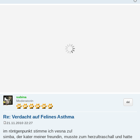
sabina
Zitat
Moderatorin
Re: Verdacht auf Felines Asthma
21.11.2010 22:27
B
e
im röntgenpunkt stimme ich vesna zu!
i
simba, der kater meiner freundin, musste zum herzultraschall und hatte
t