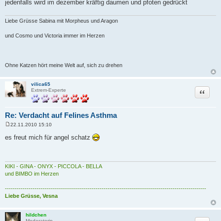
jedenfalls wird im dezember kräftig daumen und pfoten gedrückt
Liebe Grüsse Sabina mit Morpheus und Aragon
und Cosmo und Victoria immer im Herzen
Ohne Katzen hört meine Welt auf, sich zu drehen
vilica65
Zitat
Extrem-Experte
Re: Verdacht auf Felines Asthma
22.11.2010 15:10
B
e
es freut mich für angel schatz
i
t
r
a
g
KIKI - GINA - ONYX - PICCOLA - BELLA
und BIMBO im Herzen
------------------------------------------------------------------------------------------------------
Liebe Grüsse, Vesna
hildchen
Moderatorin