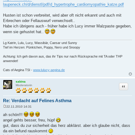
laupeneck.ch/d/dienstl/pdf/d_hypertrophe_cardiomyopathie_katze.pdf
Husten ist schon verbreitet, wird aber oft nicht erkannt und auch mit
Erbrechen oder Fellauswurf verwechselt..
Habe ich übrigens auch - früher habe ich Lucy immer Malzpaste gegeben,
wenn sie gehustet hat..
Lg Katrin, Lulu, Lucy, Wassibär, Caesar und Sunny
Tief im Herzen: Pünktchen, Poppy, Nero und Snoopy
Achtung: Ich geh davon aus, das ihr Tips nur nach Rücksprache mit TA oder THP
anwendet!
Cats of Aegina TSI -
www.lulucy-aegina.de
sabina
Zitat
Moderatorin
Re: Verdacht auf Felines Asthma
22.11.2010 14:31
B
e
ah schön!!!
i
angel gehts besser, freu, hüpf
t
r
gut, dass du zur sicherheit das herz abklärst. aber ich glaube nicht, dass
a
da ein befund rauskommt
g