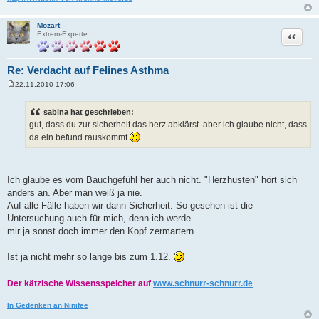
Mozart
Zitat
Extrem-Experte
Re: Verdacht auf Felines Asthma
22.11.2010 17:06
B
e
i
sabina hat geschrieben:
t
gut, dass du zur sicherheit das herz abklärst. aber ich glaube nicht, dass
r
a
da ein befund rauskommt
g
Ich glaube es vom Bauchgefühl her auch nicht. "Herzhusten" hört sich
anders an. Aber man weiß ja nie.
Auf alle Fälle haben wir dann Sicherheit. So gesehen ist die
Untersuchung auch für mich, denn ich werde
mir ja sonst doch immer den Kopf zermartern.
Ist ja nicht mehr so lange bis zum 1.12.
Der kätzische Wissensspeicher auf
www.schnurr-schnurr.de
In Gedenken an Ninifee