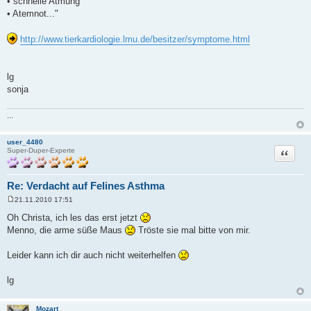
• schnelle Atmung
• Atemnot..."
http://www.tierkardiologie.lmu.de/besitzer/symptome.html
lg
sonja
...
user_4480
Zitat
Super-Duper-Experte
Re: Verdacht auf Felines Asthma
21.11.2010 17:51
B
e
Oh Christa, ich les das erst jetzt
i
Menno, die arme süße Maus
Tröste sie mal bitte von mir.
t
r
a
Leider kann ich dir auch nicht weiterhelfen
g
lg
Mozart