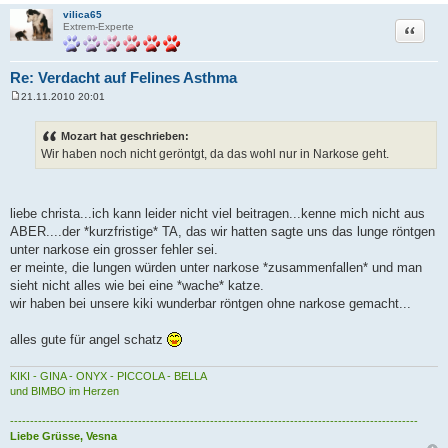
vilica65
Zitat
Extrem-Experte
Re: Verdacht auf Felines Asthma
21.11.2010 20:01
B
e
i
Mozart hat geschrieben:
t
Wir haben noch nicht geröntgt, da das wohl nur in Narkose geht.
r
a
g
liebe christa...ich kann leider nicht viel beitragen...kenne mich nicht aus
ABER....der *kurzfristige* TA, das wir hatten sagte uns das lunge röntgen
unter narkose ein grosser fehler sei.
er meinte, die lungen würden unter narkose *zusammenfallen* und man
sieht nicht alles wie bei eine *wache* katze.
wir haben bei unsere kiki wunderbar röntgen ohne narkose gemacht...
alles gute für angel schatz
KIKI - GINA - ONYX - PICCOLA - BELLA
und BIMBO im Herzen
------------------------------------------------------------------------------------------------------
Liebe Grüsse, Vesna