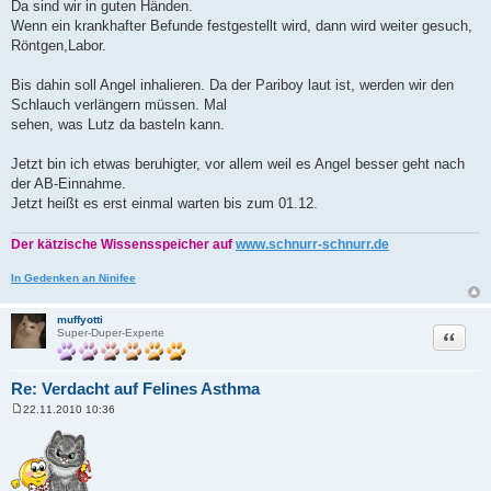
Da sind wir in guten Händen.
Wenn ein krankhafter Befunde festgestellt wird, dann wird weiter gesuch,
Röntgen,Labor.
Bis dahin soll Angel inhalieren. Da der Pariboy laut ist, werden wir den
Schlauch verlängern müssen. Mal
sehen, was Lutz da basteln kann.
Jetzt bin ich etwas beruhigter, vor allem weil es Angel besser geht nach
der AB-Einnahme.
Jetzt heißt es erst einmal warten bis zum 01.12.
Der kätzische Wissensspeicher auf
www.schnurr-schnurr.de
In Gedenken an Ninifee
muffyotti
Zitat
Super-Duper-Experte
Re: Verdacht auf Felines Asthma
22.11.2010 10:36
B
e
i
t
r
a