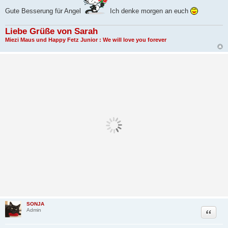
t
Gute Besserung für Angel
Ich denke morgen an euch
r
a
g
Liebe Grüße von Sarah
Miezi Maus und Happy Fetz Junior : We will love you forever
SONJA
Zitat
Admin