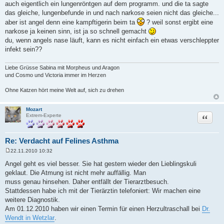
r
auch eigentlich ein lungenröntgen auf dem programm. und die ta sagte
a
das gleiche, lungenbefunde in und nach narkose seien nicht das gleiche...
g
aber ist angel denn eine kampftigerin beim ta
? weil sonst ergibt eine
narkose ja keinen sinn, ist ja so schnell gemacht
du, wenn angels nase läuft, kann es nicht einfach ein etwas verschleppter
infekt sein??
Liebe Grüsse Sabina mit Morpheus und Aragon
und Cosmo und Victoria immer im Herzen
Ohne Katzen hört meine Welt auf, sich zu drehen
Mozart
Zitat
Extrem-Experte
Re: Verdacht auf Felines Asthma
22.11.2010 10:32
B
e
Angel geht es viel besser. Sie hat gestern wieder den Lieblingskuli
i
geklaut. Die Atmung ist nicht mehr auffällig. Man
t
r
muss genau hinsehen. Daher entfällt der Tierarztbesuch.
a
Stattdessen habe ich mit der Tierärztin telefoniert: Wir machen eine
g
weitere Diagnostik.
Am 01.12.2010 haben wir einen Termin für einen Herzultraschall bei
Dr.
Wendt in Wetzlar
.