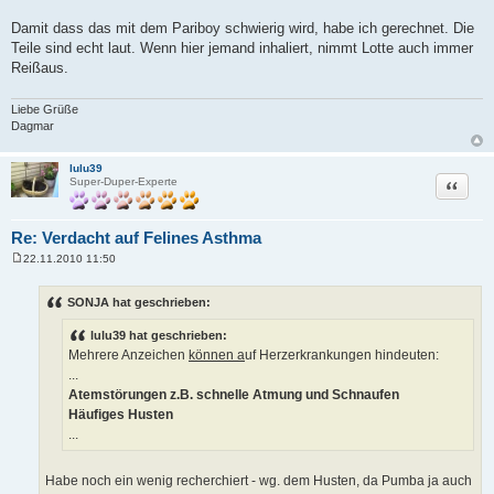
g
Damit dass das mit dem Pariboy schwierig wird, habe ich gerechnet. Die
Teile sind echt laut. Wenn hier jemand inhaliert, nimmt Lotte auch immer
Reißaus.
Liebe Grüße
Dagmar
lulu39
Zitat
Super-Duper-Experte
Re: Verdacht auf Felines Asthma
22.11.2010 11:50
B
e
i
SONJA hat geschrieben:
t
r
lulu39 hat geschrieben:
a
g
Mehrere Anzeichen
können a
uf Herzerkrankungen hindeuten:
...
Atemstörungen z.B. schnelle Atmung und Schnaufen
Häufiges Husten
...
Habe noch ein wenig recherchiert - wg. dem Husten, da Pumba ja auch