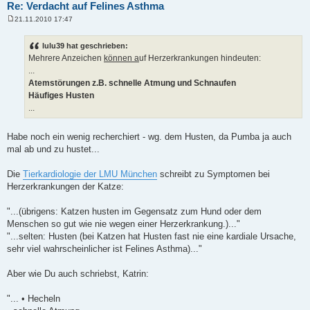
Re: Verdacht auf Felines Asthma
21.11.2010 17:47
B
e
i
lulu39 hat geschrieben:
t
Mehrere Anzeichen
können a
uf Herzerkrankungen hindeuten:
r
a
...
g
Atemstörungen z.B. schnelle Atmung und Schnaufen
Häufiges Husten
...
Habe noch ein wenig recherchiert - wg. dem Husten, da Pumba ja auch
mal ab und zu hustet...
Die
Tierkardiologie der LMU München
schreibt zu Symptomen bei
Herzerkrankungen der Katze:
"...(übrigens: Katzen husten im Gegensatz zum Hund oder dem
Menschen so gut wie nie wegen einer Herzerkrankung.)..."
"...selten: Husten (bei Katzen hat Husten fast nie eine kardiale Ursache,
sehr viel wahrscheinlicher ist Felines Asthma)..."
Aber wie Du auch schriebst, Katrin:
"... • Hecheln