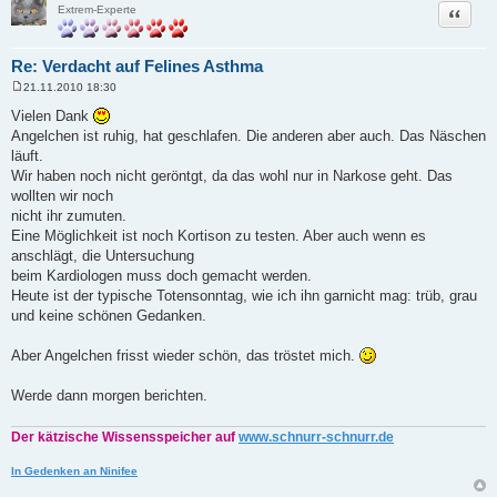
Zitat
Extrem-Experte
Re: Verdacht auf Felines Asthma
21.11.2010 18:30
B
e
Vielen Dank
i
Angelchen ist ruhig, hat geschlafen. Die anderen aber auch. Das Näschen
t
r
läuft.
a
Wir haben noch nicht geröntgt, da das wohl nur in Narkose geht. Das
g
wollten wir noch
nicht ihr zumuten.
Eine Möglichkeit ist noch Kortison zu testen. Aber auch wenn es
anschlägt, die Untersuchung
beim Kardiologen muss doch gemacht werden.
Heute ist der typische Totensonntag, wie ich ihn garnicht mag: trüb, grau
und keine schönen Gedanken.
Aber Angelchen frisst wieder schön, das tröstet mich.
Werde dann morgen berichten.
Der kätzische Wissensspeicher auf
www.schnurr-schnurr.de
In Gedenken an Ninifee