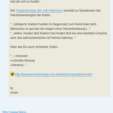
mal ab und zu hustet...
Die
Tierkardiologie der LMU München
schreibt zu Symptomen bei
Herzerkrankungen der Katze:
"...(übrigens: Katzen husten im Gegensatz zum Hund oder dem
Menschen so gut wie nie wegen einer Herzerkrankung.)..."
"...selten: Husten (bei Katzen hat Husten fast nie eine kardiale Ursache,
sehr viel wahrscheinlicher ist Felines Asthma)..."
Aber wie Du auch schriebst, Katrin:
"... • Hecheln
• schnelle Atmung
• Atemnot..."
http://www.tierkardiologie.lmu.de/besitzer/symptome.html
lg
sonja
http://www.labor-