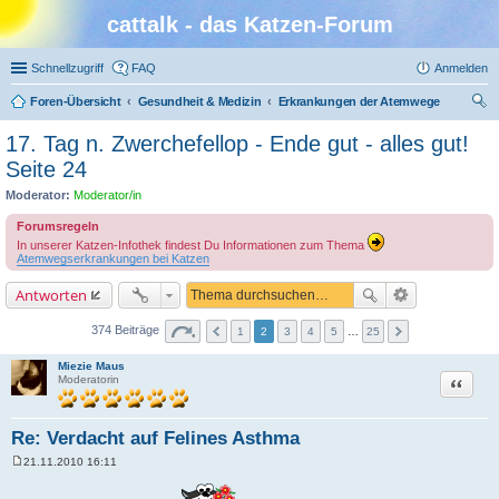
cattalk - das Katzen-Forum
Schnellzugriff
FAQ
Anmelden
Foren-Übersicht
Gesundheit & Medizin
Erkrankungen der Atemwege
uc
17. Tag n. Zwerchefellop - Ende gut - alles gut!
he
Seite 24
Moderator:
Moderator/in
Forumsregeln
In unserer Katzen-Infothek findest Du Informationen zum Thema
Atemwegserkrankungen bei Katzen
Antworten
374 Beiträge
1
2
3
4
5
…
25
Miezie Maus
Zitat
Moderatorin
Re: Verdacht auf Felines Asthma
21.11.2010 16:11
B
e
i