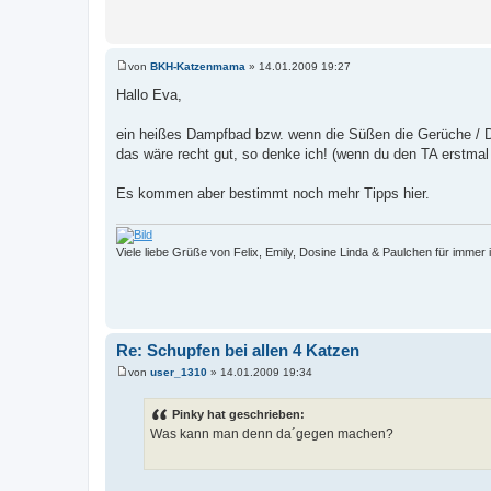
von
BKH-Katzenmama
»
14.01.2009 19:27
B
e
Hallo Eva,
i
t
r
ein heißes Dampfbad bzw. wenn die Süßen die Gerüche / 
a
das wäre recht gut, so denke ich! (wenn du den TA erstm
g
Es kommen aber bestimmt noch mehr Tipps hier.
Viele liebe Grüße von Felix, Emily, Dosine Linda & Paulchen für immer
Re: Schupfen bei allen 4 Katzen
von
user_1310
»
14.01.2009 19:34
B
e
i
Pinky hat geschrieben:
t
Was kann man denn da´gegen machen?
r
a
g