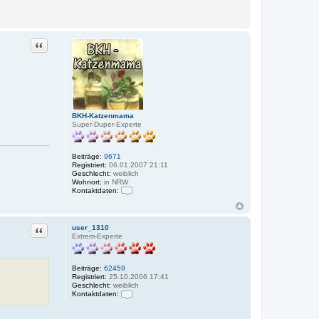
Zitat
BKH-Katzenmama
Super-Duper-Experte
Beiträge:
9671
Registriert:
06.01.2007 21:11
Geschlecht:
weiblich
Wohnort:
in NRW
Kontaktdaten:
K
o
n
t
Zitat
user_1310
a
Extrem-Experte
k
t
d
a
Beiträge:
62459
t
Registriert:
25.10.2006 17:41
e
Geschlecht:
weiblich
n
Kontaktdaten:
v
K
o
o
n