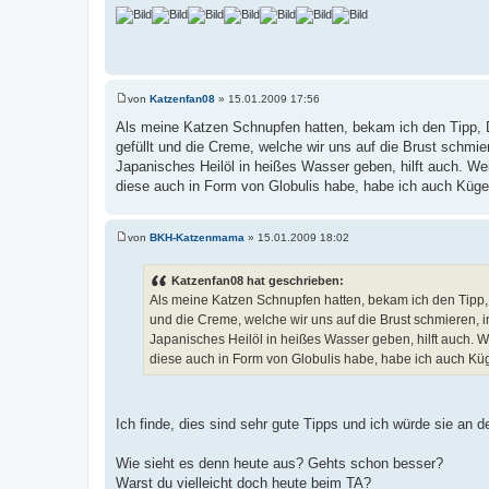
von
Katzenfan08
»
15.01.2009 17:56
B
e
Als meine Katzen Schnupfen hatten, bekam ich den Tipp,
i
gefüllt und die Creme, welche wir uns auf die Brust schmier
t
r
Japanisches Heilöl in heißes Wasser geben, hilft auch. We
a
diese auch in Form von Globulis habe, habe ich auch Kügel
g
von
BKH-Katzenmama
»
15.01.2009 18:02
B
e
i
Katzenfan08 hat geschrieben:
t
Als meine Katzen Schnupfen hatten, bekam ich den Tipp,
r
a
und die Creme, welche wir uns auf die Brust schmieren, in
g
Japanisches Heilöl in heißes Wasser geben, hilft auch. W
diese auch in Form von Globulis habe, habe ich auch Küg
Ich finde, dies sind sehr gute Tipps und ich würde sie an d
Wie sieht es denn heute aus? Gehts schon besser?
Warst du vielleicht doch heute beim TA?