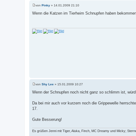
von
Pinky
»
14.01.2009 21:10
B
e
Wenn die Katzen im Tierheim Schnupfen haben bekommen s
i
t
r
a
g
von
Shy Lee
»
15.01.2009 10:27
B
e
Wenn der Schnupfen noch nicht ganz so schlimm ist, würd 
i
t
r
Da bei mir auch vor kurzem noch die Grippewelle herrsch
a
17.
g
Gute Besserung!
Es grüßen Jenni mit Tiger, Aluka, Finch, MC Dreamy und Micky; Ster