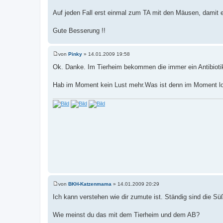
Auf jeden Fall erst einmal zum TA mit den Mäusen, damit e
Gute Besserung !!
von
Pinky
»
14.01.2009 19:58
B
e
Ok. Danke. Im Tierheim bekommen die immer ein Antibioti
i
t
r
Hab im Moment kein Lust mehr.Was ist denn im Moment l
a
g
von
BKH-Katzenmama
»
14.01.2009 20:29
B
e
Ich kann verstehen wie dir zumute ist. Ständig sind die 
i
t
r
Wie meinst du das mit dem Tierheim und dem AB?
a