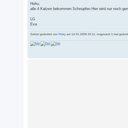
e
Huhu,
i
alle 4 Katzen bekommen Schnupfen.Hier wird nur noch g
t
r
a
LG
g
Eva
Zuletzt geändert von
Pinky
am 14.01.2009 20:11, insgesamt 1-mal geände