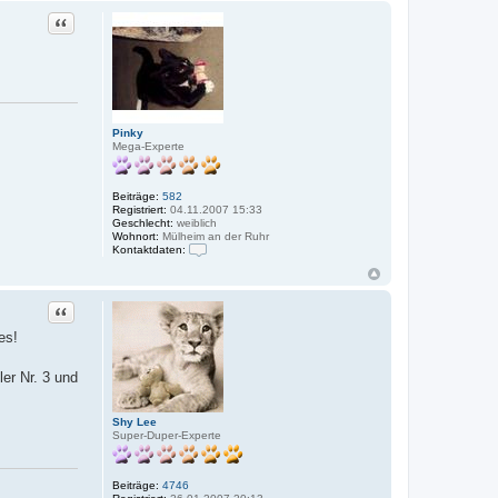
a
Zitat
m
a
Pinky
Mega-Experte
Beiträge:
582
Registriert:
04.11.2007 15:33
Geschlecht:
weiblich
Wohnort:
Mülheim an der Ruhr
Kontaktdaten:
K
o
n
t
Zitat
a
k
es!
t
d
a
er Nr. 3 und
t
e
n
Shy Lee
v
Super-Duper-Experte
o
n
P
i
Beiträge:
4746
n