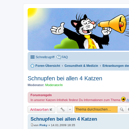
Schnellzugriff
FAQ
Foren-Übersicht
Gesundheit & Medizin
Erkrankungen de
Schnupfen bei allen 4 Katzen
Moderator:
Moderator/in
Forumsregeln
In unserer Katzen-Infothek findest Du Informationen zum Thema
A
Antworten
Schnupfen bei allen 4 Katzen
von
Pinky
»
14.01.2009 18:35
B