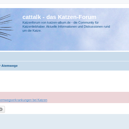
cattalk - das Katzen-Forum
Katzenforum von katzen-album.de - die Community für
Katzenliebhaber. Aktuelle Informationen und Diskussionen rund
um die Katze.
r Atemwege
temwegserkrankungen bei Katzen