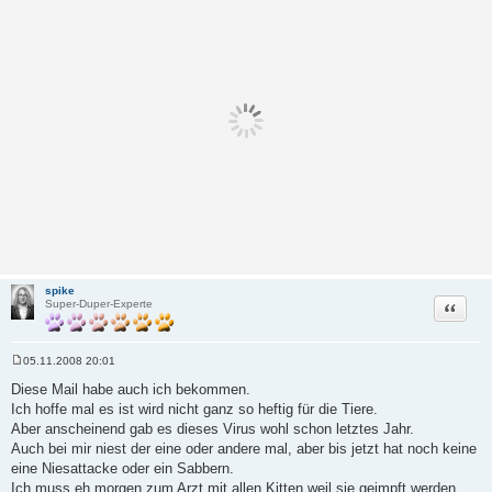
spike
Zitat
Super-Duper-Experte
05.11.2008 20:01
B
e
Diese Mail habe auch ich bekommen.
i
Ich hoffe mal es ist wird nicht ganz so heftig für die Tiere.
t
r
Aber anscheinend gab es dieses Virus wohl schon letztes Jahr.
a
Auch bei mir niest der eine oder andere mal, aber bis jetzt hat noch keine
g
eine Niesattacke oder ein Sabbern.
Ich muss eh morgen zum Arzt mit allen Kitten weil sie geimpft werden