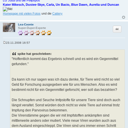
LG Jutta und die Fellpopos
Kater Mikesch, Dustee-Skye, Carla, Un Bacio, Blue Dawn, Aurelia und Duncan
Homepage mit vielen Fotos
und die
Cattery
Lea-Coonie
Zitat
Super-Duper-Experte
23.11.2008 16:57
B
e
i
spike hat geschrieben:
t
"Hoffentlich kommt das Ergebnis schnell und es wird ein Gegenmittel
r
a
gefunden."
g
Da kann ich nur sagen was ich dazu denke, für Tiere wird nicht so viel
Geld für Forschung ausgegeben wie für uns Menschen. Also es wird
bestimmt nicht für ein Gegenmittel geforscht, wer soll das bezahlen?
Die Schnupfen und Seuche Imfpstoffe für unsere Tiere sind doch auch
längst veraltet. Sonst würden doch nicht so viele Tiere auf einmal trotz
Impfung den Parvovirus bekommen.
Die Virenstämme gegen die wir mit Impfstoffen ankämpfen sind
mittlerweile anders oder mutiert. Viele neue Viren wurden auch aus
dem Ausland eingeschleppt. Die Viren sind uns immer einen Schritt