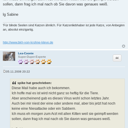
sollen, dann frag ich mal nach ob Sie davon was genaues weiß.
lg Sabine
'Für blinde Seelen sind Katzen ähnlich. Für Katzenliebhaber ist jede Katze, von Anbeginn
an, absolut einzigartig.
http://www.bkh-von-krohne-kleve.de
Lea-Coonie
Zitat
Super-Duper-Experte
05.11.2008 20:22
B
e
i
spike hat geschrieben:
t
Diese Mail habe auch ich bekommen.
r
a
Ich hoffe mal es ist wird nicht ganz so heftig für die Tiere.
g
Aber anscheinend gab es dieses Virus wohl schon letztes Jahr.
Auch bei mir niest der eine oder andere mal, aber bis jetzt hat noch
keine eine Niesattacke oder ein Sabbern.
Ich muss eh morgen zum Arzt mit allen Kitten weil sie geimpft werden
sollen, dann frag ich mal nach ob Sie davon was genaues weiß.