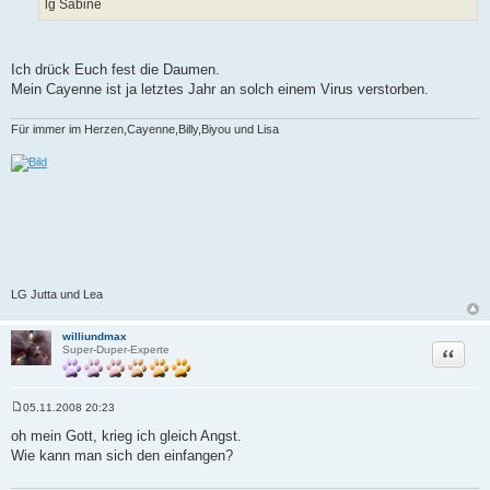
lg Sabine
Ich drück Euch fest die Daumen.
Mein Cayenne ist ja letztes Jahr an solch einem Virus verstorben.
Für immer im Herzen,Cayenne,Billy,Biyou und Lisa
LG Jutta und Lea
williundmax
Zitat
Super-Duper-Experte
05.11.2008 20:23
B
e
oh mein Gott, krieg ich gleich Angst.
i
Wie kann man sich den einfangen?
t
r
a