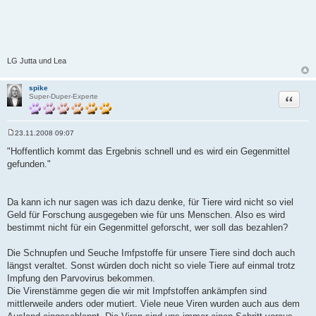
LG Jutta und Lea
spike
Zitat
Super-Duper-Experte
23.11.2008 09:07
B
e
"Hoffentlich kommt das Ergebnis schnell und es wird ein Gegenmittel
i
gefunden."
t
r
a
g
Da kann ich nur sagen was ich dazu denke, für Tiere wird nicht so viel
Geld für Forschung ausgegeben wie für uns Menschen. Also es wird
bestimmt nicht für ein Gegenmittel geforscht, wer soll das bezahlen?
Die Schnupfen und Seuche Imfpstoffe für unsere Tiere sind doch auch
längst veraltet. Sonst würden doch nicht so viele Tiere auf einmal trotz
Impfung den Parvovirus bekommen.
Die Virenstämme gegen die wir mit Impfstoffen ankämpfen sind
mittlerweile anders oder mutiert. Viele neue Viren wurden auch aus dem