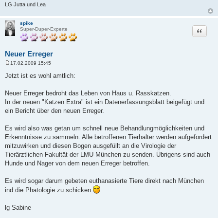
LG Jutta und Lea
spike
Zitat
Super-Duper-Experte
Neuer Erreger
17.02.2009 15:45
B
e
Jetzt ist es wohl amtlich:
i
t
r
Neuer Erreger bedroht das Leben von Haus u. Rasskatzen.
a
In der neuen "Katzen Extra" ist ein Datenerfassungsblatt beigefügt und
g
ein Bericht über den neuen Erreger.
Es wird also was getan um schnell neue Behandlungmöglichkeiten und
Erkenntnisse zu sammeln. Alle betroffenen Tierhalter werden aufgefordert
mitzuwirken und diesen Bogen ausgefüllt an die Virologie der
Tierärztlichen Fakultät der LMU-München zu senden. Übrigens sind auch
Hunde und Nager von dem neuen Erreger betroffen.
Es wird sogar darum gebeten euthanasierte Tiere direkt nach München
ind die Phatologie zu schicken
lg Sabine