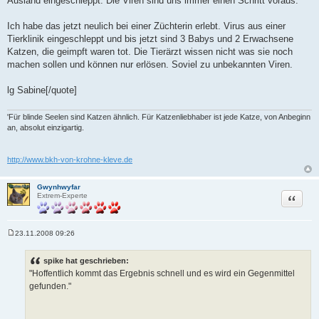
Ausland eingeschleppt. Die Viren sind uns immer einen Schritt voraus.
Ich habe das jetzt neulich bei einer Züchterin erlebt. Virus aus einer
Tierklinik eingeschleppt und bis jetzt sind 3 Babys und 2 Erwachsene
Katzen, die geimpft waren tot. Die Tierärzt wissen nicht was sie noch
machen sollen und können nur erlösen. Soviel zu unbekannten Viren.
lg Sabine[/quote]
'Für blinde Seelen sind Katzen ähnlich. Für Katzenliebhaber ist jede Katze, von Anbeginn
an, absolut einzigartig.
http://www.bkh-von-krohne-kleve.de
Gwynhwyfar
Zitat
Extrem-Experte
23.11.2008 09:26
B
e
i
spike hat geschrieben:
t
"Hoffentlich kommt das Ergebnis schnell und es wird ein Gegenmittel
r
a
gefunden."
g