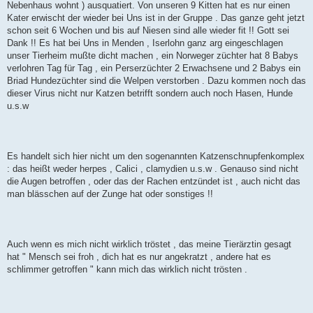
Nebenhaus wohnt ) ausquatiert. Von unseren 9 Kitten hat es nur einen
Kater erwischt der wieder bei Uns ist in der Gruppe . Das ganze geht jetzt
schon seit 6 Wochen und bis auf Niesen sind alle wieder fit !! Gott sei
Dank !! Es hat bei Uns in Menden , Iserlohn ganz arg eingeschlagen
unser Tierheim mußte dicht machen , ein Norweger züchter hat 8 Babys
verlohren Tag für Tag , ein Perserzüchter 2 Erwachsene und 2 Babys ein
Briad Hundezüchter sind die Welpen verstorben . Dazu kommen noch das
dieser Virus nicht nur Katzen betrifft sondern auch noch Hasen, Hunde
u.s.w
Es handelt sich hier nicht um den sogenannten Katzenschnupfenkomplex
: das heißt weder herpes , Calici , clamydien u.s.w . Genauso sind nicht
die Augen betroffen , oder das der Rachen entzündet ist , auch nicht das
man blässchen auf der Zunge hat oder sonstiges !!
Auch wenn es mich nicht wirklich tröstet , das meine Tierärztin gesagt
hat " Mensch sei froh , dich hat es nur angekratzt , andere hat es
schlimmer getroffen " kann mich das wirklich nicht trösten .