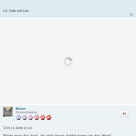
LG Jutta und Lea
Mozart
Zitat
Extrem-Experte
05.11.2008 21:10
B
e
Wenn man das liest, da wird einem richtig bang um das Herz!