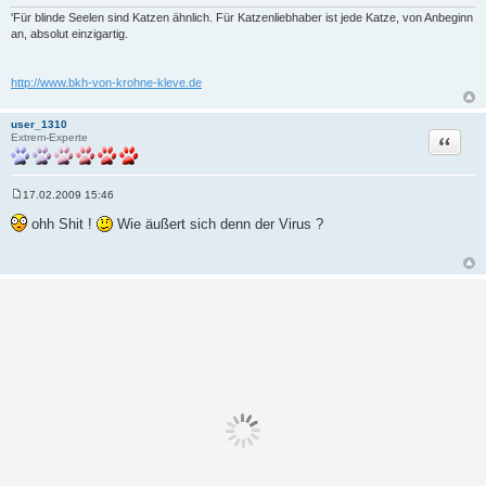
'Für blinde Seelen sind Katzen ähnlich. Für Katzenliebhaber ist jede Katze, von Anbeginn
an, absolut einzigartig.
http://www.bkh-von-krohne-kleve.de
user_1310
Zitat
Extrem-Experte
17.02.2009 15:46
B
e
ohh Shit !
Wie äußert sich denn der Virus ?
i
t
r
a
g