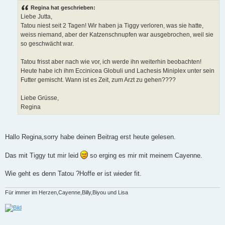
i
Regina hat geschrieben:
t
Liebe Jutta,
r
a
Tatou niest seit 2 Tagen! Wir haben ja Tiggy verloren, was sie hatte,
g
weiss niemand, aber der Katzenschnupfen war ausgebrochen, weil sie
so geschwächt war.
Tatou frisst aber nach wie vor, ich werde ihn weiterhin beobachten!
Heute habe ich ihm Eccinicea Globuli und Lachesis Miniplex unter sein
Futter gemischt. Wann ist es Zeit, zum Arzt zu gehen????
Liebe Grüsse,
Regina
Hallo Regina,sorry habe deinen Beitrag erst heute gelesen.
Das mit Tiggy tut mir leid
so erging es mir mit meinem Cayenne.
Wie geht es denn Tatou ?Hoffe er ist wieder fit.
Für immer im Herzen,Cayenne,Billy,Biyou und Lisa