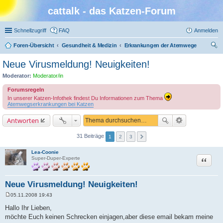
cattalk - das Katzen-Forum
Schnellzugriff
FAQ
Anmelden
Foren-Übersicht
Gesundheit & Medizin
Erkrankungen der Atemwege
uc
Neue Virusmeldung! Neuigkeiten!
he
Moderator:
Moderator/in
Forumsregeln
In unserer Katzen-Infothek findest Du Informationen zum Thema
Atemwegserkrankungen bei Katzen
Antworten
31 Beiträge
1
2
3
Lea-Coonie
Zitat
Super-Duper-Experte
Neue Virusmeldung! Neuigkeiten!
05.11.2008 19:43
B
e
Hallo Ihr Lieben,
i
möchte Euch keinen Schrecken einjagen,aber diese email bekam meine
t