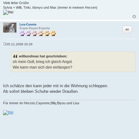
g
Viele liebe Grüße
Sylvia + Willi, Tinki, Idonyo und Max (immer in meinem Herzen)
Lea-Coonie
Zitat
Super-Duper-Experte
05.11.2008 20:26
B
e
i
williundmax hat geschrieben:
t
oh mein Gott, krieg ich gleich Angst.
r
a
Wie kann man sich den einfangen?
g
Ich schätze den kann jeder mit in die Wohnung schleppen.
Ab sofort bleiben Schuhe wieder Draußen.
Für immer im Herzen,Cayenne,Billy,Biyou und Lisa