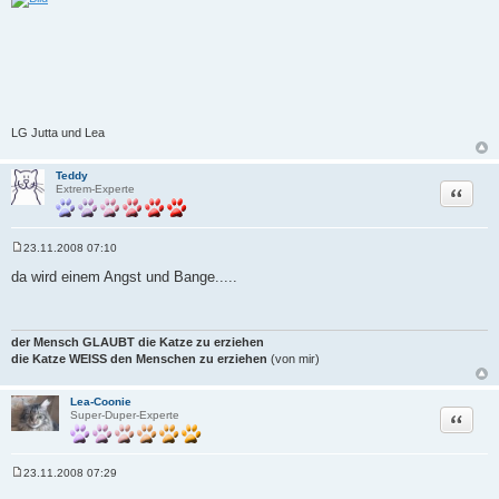
LG Jutta und Lea
Teddy
Zitat
Extrem-Experte
23.11.2008 07:10
B
e
da wird einem Angst und Bange.....
i
t
r
a
g
der Mensch GLAUBT die Katze zu erziehen
die Katze WEISS den Menschen zu erziehen
(von mir)
Lea-Coonie
Zitat
Super-Duper-Experte
23.11.2008 07:29
B
e