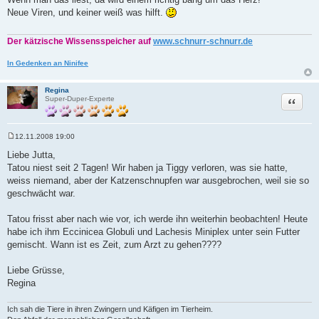
i
Neue Viren, und keiner weiß was hilft.
t
r
a
g
Der kätzische Wissensspeicher auf
www.schnurr-schnurr.de
In Gedenken an Ninifee
Regina
Zitat
Super-Duper-Experte
12.11.2008 19:00
B
e
Liebe Jutta,
i
Tatou niest seit 2 Tagen! Wir haben ja Tiggy verloren, was sie hatte,
t
r
weiss niemand, aber der Katzenschnupfen war ausgebrochen, weil sie so
a
geschwächt war.
g
Tatou frisst aber nach wie vor, ich werde ihn weiterhin beobachten! Heute
habe ich ihm Eccinicea Globuli und Lachesis Miniplex unter sein Futter
gemischt. Wann ist es Zeit, zum Arzt zu gehen????
Liebe Grüsse,
Regina
Ich sah die Tiere in ihren Zwingern und Käfigen im Tierheim.