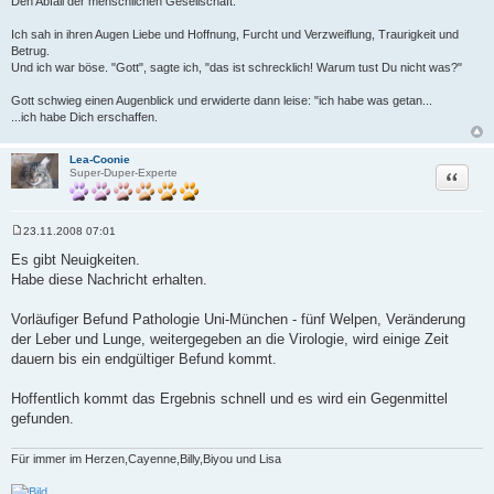
Den Abfall der menschlichen Gesellschaft.
Ich sah in ihren Augen Liebe und Hoffnung, Furcht und Verzweiflung, Traurigkeit und
Betrug.
Und ich war böse. "Gott", sagte ich, "das ist schrecklich! Warum tust Du nicht was?"
Gott schwieg einen Augenblick und erwiderte dann leise: "ich habe was getan...
...ich habe Dich erschaffen.
Lea-Coonie
Zitat
Super-Duper-Experte
23.11.2008 07:01
B
e
Es gibt Neuigkeiten.
i
Habe diese Nachricht erhalten.
t
r
a
Vorläufiger Befund Pathologie Uni-München - fünf Welpen, Veränderung
g
der Leber und Lunge, weitergegeben an die Virologie, wird einige Zeit
dauern bis ein endgültiger Befund kommt.
Hoffentlich kommt das Ergebnis schnell und es wird ein Gegenmittel
gefunden.
Für immer im Herzen,Cayenne,Billy,Biyou und Lisa