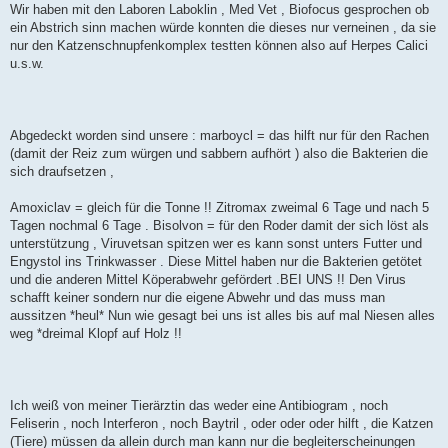
Wir haben mit den Laboren Laboklin , Med Vet , Biofocus gesprochen ob
ein Abstrich sinn machen würde konnten die dieses nur verneinen , da sie
nur den Katzenschnupfenkomplex testten können also auf Herpes Calici
u.s.w.
Abgedeckt worden sind unsere : marboycl = das hilft nur für den Rachen
(damit der Reiz zum würgen und sabbern aufhört ) also die Bakterien die
sich draufsetzen ,
Amoxiclav = gleich für die Tonne !! Zitromax zweimal 6 Tage und nach 5
Tagen nochmal 6 Tage . Bisolvon = für den Roder damit der sich löst als
unterstützung , Viruvetsan spitzen wer es kann sonst unters Futter und
Engystol ins Trinkwasser . Diese Mittel haben nur die Bakterien getötet
und die anderen Mittel Köperabwehr gefördert .BEI UNS !! Den Virus
schafft keiner sondern nur die eigene Abwehr und das muss man
aussitzen *heul* Nun wie gesagt bei uns ist alles bis auf mal Niesen alles
weg *dreimal Klopf auf Holz !!
Ich weiß von meiner Tierärztin das weder eine Antibiogram , noch
Feliserin , noch Interferon , noch Baytril , oder oder oder hilft , die Katzen
(Tiere) müssen da allein durch man kann nur die begleiterscheinungen