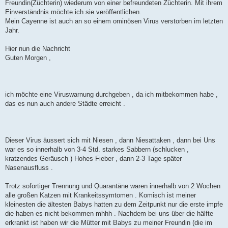
r
Freundin(Züchterin) wiederum von einer befreundeten Züchterin. Mit ihrem
a
Einverständnis möchte ich sie veröffentlichen.
g
Mein Cayenne ist auch an so einem ominösen Virus verstorben im letzten
Jahr.
Hier nun die Nachricht
Guten Morgen ,
ich möchte eine Viruswarnung durchgeben , da ich mitbekommen habe ,
das es nun auch andere Städte erreicht .
Dieser Virus äussert sich mit Niesen , dann Niesattaken , dann bei Uns
war es so innerhalb von 3-4 Std. starkes Sabbern (schlucken ,
kratzendes Geräusch ) Hohes Fieber , dann 2-3 Tage später
Nasenausfluss .
Trotz sofortiger Trennung und Quarantäne waren innerhalb von 2 Wochen
alle großen Katzen mit Krankeitssymtomen . Komisch ist meiner
kleinesten die ältesten Babys hatten zu dem Zeitpunkt nur die erste impfe
die haben es nicht bekommen mhhh . Nachdem bei uns über die hälfte
erkrankt ist haben wir die Mütter mit Babys zu meiner Freundin (die im