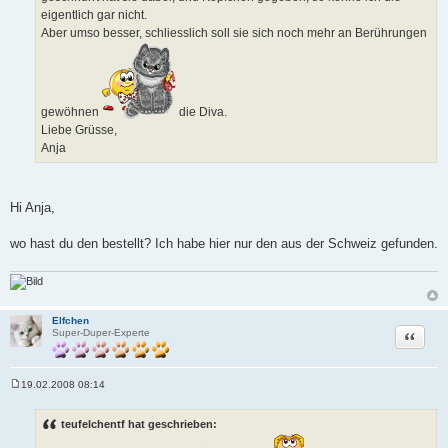
eigentlich gar nicht.
Aber umso besser, schliesslich soll sie sich noch mehr an Berührungen
gewöhnen
die Diva.
Liebe Grüsse,
Anja
Hi Anja,
wo hast du den bestellt? Ich habe hier nur den aus der Schweiz gefunden.
Elfchen
Zitat
Super-Duper-Experte
19.02.2008 08:14
B
e
i
teufelchentf hat geschrieben:
t
r