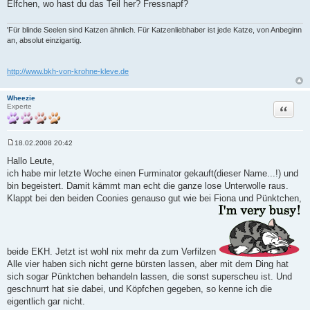
Elfchen, wo hast du das Teil her? Fressnapf?
'Für blinde Seelen sind Katzen ähnlich. Für Katzenliebhaber ist jede Katze, von Anbeginn
an, absolut einzigartig.
http://www.bkh-von-krohne-kleve.de
Wheezie
Zitat
Experte
18.02.2008 20:42
B
e
Hallo Leute,
i
ich habe mir letzte Woche einen Furminator gekauft(dieser Name...!) und
t
r
bin begeistert. Damit kämmt man echt die ganze lose Unterwolle raus.
a
Klappt bei den beiden Coonies genauso gut wie bei Fiona und Pünktchen,
g
beide EKH. Jetzt ist wohl nix mehr da zum Verfilzen
Alle vier haben sich nicht gerne bürsten lassen, aber mit dem Ding hat
sich sogar Pünktchen behandeln lassen, die sonst superscheu ist. Und
geschnurrt hat sie dabei, und Köpfchen gegeben, so kenne ich die
eigentlich gar nicht.