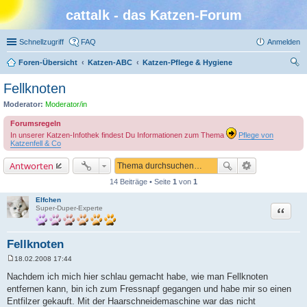
cattalk - das Katzen-Forum
Schnellzugriff
FAQ
Anmelden
Foren-Übersicht
Katzen-ABC
Katzen-Pflege & Hygiene
uc
Fellknoten
he
Moderator:
Moderator/in
Forumsregeln
In unserer Katzen-Infothek findest Du Informationen zum Thema
Pflege von
Katzenfell & Co
Antworten
14 Beiträge • Seite
1
von
1
Elfchen
Zitat
Super-Duper-Experte
Fellknoten
18.02.2008 17:44
B
e
Nachdem ich mich hier schlau gemacht habe, wie man Fellknoten
i
entfernen kann, bin ich zum Fressnapf gegangen und habe mir so einen
t
r
Entfilzer gekauft. Mit der Haarschneidemaschine war das nicht
a