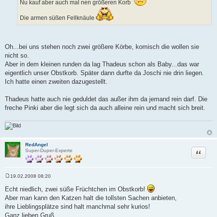
Nu kauf aber auch mal nen größeren Korb
a
g
Die armen süßen Fellknäule
Oh...bei uns stehen noch zwei größere Körbe, komisch die wollen sie
nicht so.
Aber in dem kleinen runden da lag Thadeus schon als Baby...das war
eigentlich unser Obstkorb. Später dann durfte da Joschi nie drin liegen.
Ich hatte einen zweiten dazugestellt.
Thadeus hatte auch nie geduldet das außer ihm da jemand rein darf. Die
freche Pinki aber die legt sich da auch alleine rein und macht sich breit.
RedAngel
Zitat
Super-Duper-Experte
19.02.2008 08:20
B
e
Echt niedlich, zwei süße Früchtchen im Obstkorb!
i
Aber man kann den Katzen halt die tollsten Sachen anbieten,
t
r
ihre Lieblingsplätze sind halt manchmal sehr kurios!
a
Ganz lieben Gruß,
g