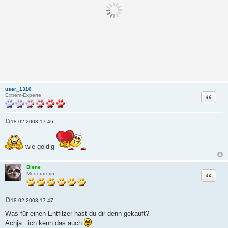
user_1310
Zitat
Extrem-Experte
18.02.2008 17:46
B
e
i
t
wie goldig
r
a
g
Biene
Zitat
Moderatorin
18.02.2008 17:47
B
e
Was für einen Entfilzer hast du dir denn gekauft?
i
Achja...ich kenn das auch
t