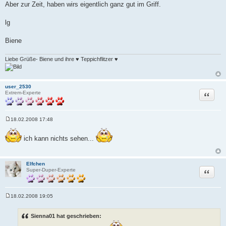
r
Aber zur Zeit, haben wirs eigentlich ganz gut im Griff.
a
g
lg
Biene
Liebe Grüße- Biene und ihre ♥ Teppichflitzer ♥
user_2530
Zitat
Extrem-Experte
18.02.2008 17:48
B
e
i
ich kann nichts sehen...
t
r
a
g
Elfchen
Zitat
Super-Duper-Experte
18.02.2008 19:05
B
e
i
Sienna01 hat geschrieben:
t
r