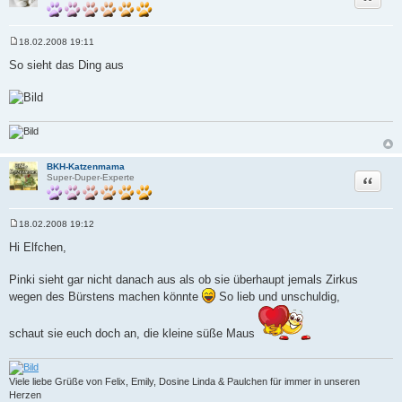
18.02.2008 19:11
B
e
So sieht das Ding aus
i
t
r
a
g
BKH-Katzenmama
Zitat
Super-Duper-Experte
18.02.2008 19:12
B
e
Hi Elfchen,
i
t
r
Pinki sieht gar nicht danach aus als ob sie überhaupt jemals Zirkus
a
wegen des Bürstens machen könnte
So lieb und unschuldig,
g
schaut sie euch doch an, die kleine süße Maus
Viele liebe Grüße von Felix, Emily, Dosine Linda & Paulchen für immer in unseren
Herzen