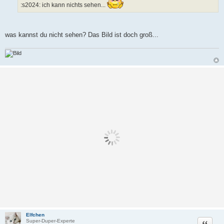
:s2024: ich kann nichts sehen...
a
g
was kannst du nicht sehen? Das Bild ist doch groß...
Elfchen
Zitat
Super-Duper-Experte