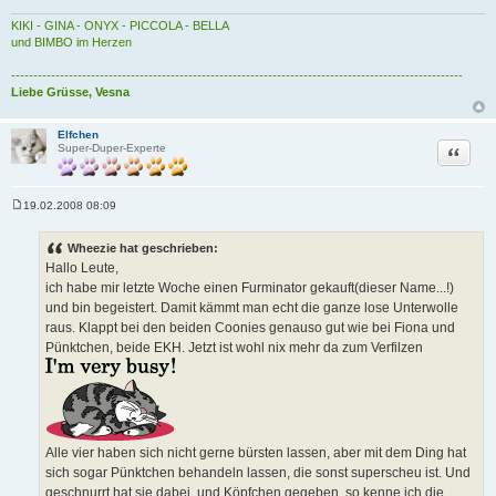
KIKI - GINA - ONYX - PICCOLA - BELLA
und BIMBO im Herzen
------------------------------------------------------------------------------------------------------
Liebe Grüsse, Vesna
Elfchen
Zitat
Super-Duper-Experte
19.02.2008 08:09
B
e
i
Wheezie hat geschrieben:
t
Hallo Leute,
r
a
ich habe mir letzte Woche einen Furminator gekauft(dieser Name...!)
g
und bin begeistert. Damit kämmt man echt die ganze lose Unterwolle
raus. Klappt bei den beiden Coonies genauso gut wie bei Fiona und
Pünktchen, beide EKH. Jetzt ist wohl nix mehr da zum Verfilzen
Alle vier haben sich nicht gerne bürsten lassen, aber mit dem Ding hat
sich sogar Pünktchen behandeln lassen, die sonst superscheu ist. Und
geschnurrt hat sie dabei, und Köpfchen gegeben, so kenne ich die