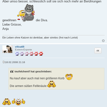
Aber umso besser, schliesslich soll sie sich noch mehr an Berührungen
gewöhnen
die Diva.
Liebe Grüsse,
Anja
Ein Leben ohne Katzen ist denkbar, aber sinnlos (frei nach Loriot)
vilica65
Zitat
Extrem-Experte
18.02.2008 21:16
B
e
i
teufelchentf hat geschrieben:
t
r
Nu kauf aber auch mal nen größeren Korb
a
g
Die armen süßen Fellknäule