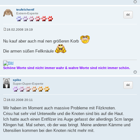
teufelchentf
Zitat
Extrem-Experte
18.02.2008 19:19
B
e
i
Nu kauf aber auch mal nen größeren Korb
t
r
Die armen süßen Fellknäule
a
g
Schöne Worte sind nicht immer wahr & wahre Worte sind nicht immer schön.
spike
Zitat
Super-Duper-Experte
18.02.2008 20:11
B
e
Wir haben im Moment auch massive Probleme mit Filzknoten.
i
Crisu hat sehr viel Unterwolle und die Knoten sind bis auf die Haut.
t
r
Ich hatte auch einen Entfilzer ins Auge gefasst der allerdings 5cm lange
a
Klingen hat. Mal sehen, ob der was bringt. Meine anderen Kämme und
g
Utensilien kommen bei den Knoten nicht mehr mit.