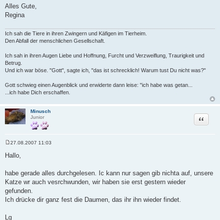
Alles Gute,
Regina
Ich sah die Tiere in ihren Zwingern und Käfigen im Tierheim.
Den Abfall der menschlichen Gesellschaft.
Ich sah in ihren Augen Liebe und Hoffnung, Furcht und Verzweiflung, Traurigkeit und
Betrug.
Und ich war böse. "Gott", sagte ich, "das ist schrecklich! Warum tust Du nicht was?"
Gott schwieg einen Augenblick und erwiderte dann leise: "ich habe was getan...
...ich habe Dich erschaffen.
Minusch
Zitat
Junior
27.08.2007 11:03
B
e
Hallo,
i
t
r
habe gerade alles durchgelesen. Ic kann nur sagen gib nichta auf, unsere
a
Katze wr auch vesrchwunden, wir haben sie erst gestern wieder
g
gefunden.
Ich drücke dir ganz fest die Daumen, das ihr ihn wieder findet.
Lg