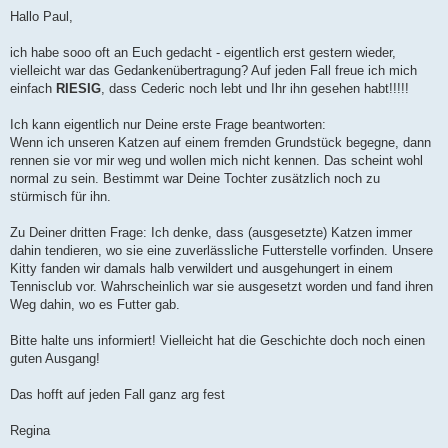
e
Hallo Paul,
i
t
r
ich habe sooo oft an Euch gedacht - eigentlich erst gestern wieder,
a
vielleicht war das Gedankenübertragung? Auf jeden Fall freue ich mich
g
einfach
RIESIG
, dass Cederic noch lebt und Ihr ihn gesehen habt!!!!!
Ich kann eigentlich nur Deine erste Frage beantworten:
Wenn ich unseren Katzen auf einem fremden Grundstück begegne, dann
rennen sie vor mir weg und wollen mich nicht kennen. Das scheint wohl
normal zu sein. Bestimmt war Deine Tochter zusätzlich noch zu
stürmisch für ihn.
Zu Deiner dritten Frage: Ich denke, dass (ausgesetzte) Katzen immer
dahin tendieren, wo sie eine zuverlässliche Futterstelle vorfinden. Unsere
Kitty fanden wir damals halb verwildert und ausgehungert in einem
Tennisclub vor. Wahrscheinlich war sie ausgesetzt worden und fand ihren
Weg dahin, wo es Futter gab.
Bitte halte uns informiert! Vielleicht hat die Geschichte doch noch einen
guten Ausgang!
Das hofft auf jeden Fall ganz arg fest
Regina