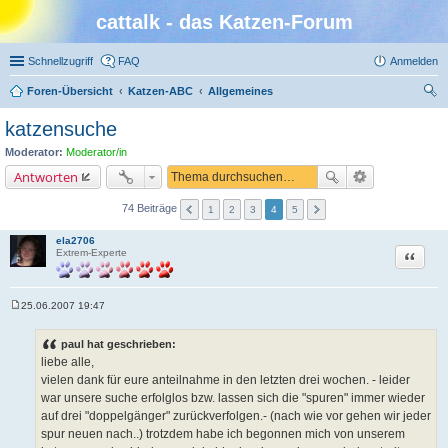
cattalk - das Katzen-Forum
Schnellzugriff
FAQ
Anmelden
Foren-Übersicht
Katzen-ABC
Allgemeines
uc
katzensuche
he
Moderator:
Moderator/in
Antworten
74 Beiträge
1
2
3
4
5
ela2706
Zitat
Extrem-Experte
25.06.2007 19:47
B
e
i
paul hat geschrieben:
t
liebe alle,
r
a
vielen dank für eure anteilnahme in den letzten drei wochen. - leider
g
war unsere suche erfolglos bzw. lassen sich die "spuren" immer wieder
auf drei "doppelgänger" zurückverfolgen.- (nach wie vor gehen wir jeder
spur neuen nach..) trotzdem habe ich begonnen mich von unserem