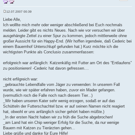
12.07.2007 00:39
B
e
Liebe Alle,
i
Ich wolllte mich mehr oder weniger abschließend bei Euch nochmals
t
r
melden. Leider gibt es nichts Neues. Nach wie vor versuchen wir über
a
ausgehängte Zettel zu einer Spur zu kommen, jedoch mittlerweile ohne
g
großer Aussicht für ein Happy-End. (Wir hoffen irgendwie, daß Cederic bei
einem Bauernhof Unterschlupf gefunden hat.) Kurz möchte ich die
wichtigsten Punkte als Conclusio zusammenfassen:
erfolgreich war anfänglich: Katzenkäfig mit Futter am Ort des “Entlaufens”
zu positionieren! -Cederic hat davon gefressen....
nicht erfilgreich war:
_gebrauchte Lebendfalle vom Jäger zu verwenden: In unserem Fall
wurde, wie wir später erfahren haben, zuvor ein Mader gefangen.
(vermutlich roch die Falle noch nach diesem Tier...)
_Wir haben unseren Kater sehr wenig erzogen, sodaß er auf das
Schütteln der Futterschachtel bzw. er auf seinen Namen nicht reagiert
hat, obwohl er uns anfänglich sicher gehört haben müßte.)
_In der ersten Nacht haben wir zu früh die Suche abgebrochen!
_am Land hat ein Chip weniger Erfolg für die Suche, da nur wenige
Bauern mit Katzen zu Tierärzten gehen...
Liebe grüße und danke für Eure Hilfe!