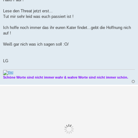
i
t
r
Lese den Threat jetzt erst...
a
Tut mir sehr leid was euch passiert ist !
g
Ich hoffe noch immer das ihr euren Kater findet...gebt die Hoffnung nich
auf !
Weiß gar nich was ich sagen soll :O/
LG
Schöne Worte sind nicht immer wahr & wahre Worte sind nicht immer schön.