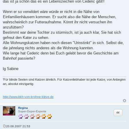
das ist ja schön das es ein Lebenszeichen von Cederic gibt!!
a
g
Wenn er so verwildert wäre würde er nicht in die Nähe von
Einfamilienhäusern kommen. Er sucht also die Nähe der Menschen,
wahrscheinlich zur Futteraufnahme. Könnt ihr nicht versuchen ihn
anzufüttern?
Bestimmt war deine Tochter zu stürmisch, ist ja auch klar, Sie hat sich
gefreut den Kater zu sehen.
Alle Wohnungskatzen haben noch diesen "Urinstinkt" in sich. Selbst die,
die jahrelang nichts anderes als die Wohnung kannten.
Wie lange hat Cederic denn bei Euch gelebt bevor die Geschichte am
Bahnhof passierte?
lg Sabine
'Für blinde Seelen sind Katzen ähnlich. Für Katzenliebhaber ist jede Katze, von Anbeginn
an, absolut einzigartig.
http://www.bkh-von-krohne-kleve.de
Regina
Zitat
Super-Duper-Experte
20.08.2007 21:53
B