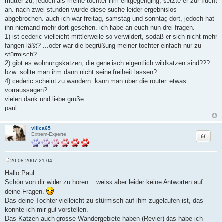
mutter zu, jedoch als meine tochter ihm entgegenging, setzte er zur flucht
an. nach zwei stunden wurde diese suche leider ergebnislos
abgebrochen. auch ich war freitag, samstag und sonntag dort, jedoch hat
ihn niemand mehr dort gesehen. ich habe an euch nun drei fragen.
1) ist cederic vielleicht mittlerweile so verwildert, sodaß er sich nicht mehr
fangen läßt? ...oder war die begrüßung meiner tochter einfach nur zu
stürmisch?
2) gibt es wohnungskatzen, die genetisch eigentlich wildkatzen sind???
bzw. sollte man ihm dann nicht seine freiheit lassen?
4) cederic scheint zu wandern: kann man über die routen etwas
vorraussagen?
vielen dank und liebe grüße
paul
vilica65
Zitat
Extrem-Experte
20.08.2007 21:04
B
e
Hallo Paul
i
Schön von dir wider zu hören....weiss aber leider keine Antworten auf
t
r
deine Fragen.
a
Das deine Tochter vielleicht zu stürmisch auf ihm zugelaufen ist, das
g
konnte ich mir gut vorstellen.
Das Katzen auch grosse Wandergebiete haben (Revier) das habe ich