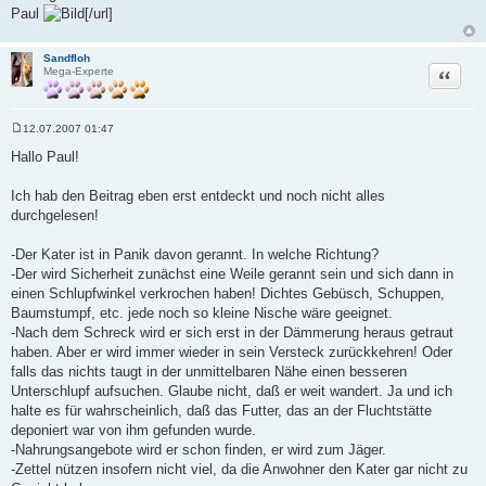
Paul
[/url]
Sandfloh
Zitat
Mega-Experte
12.07.2007 01:47
B
e
Hallo Paul!
i
t
r
Ich hab den Beitrag eben erst entdeckt und noch nicht alles
a
durchgelesen!
g
-Der Kater ist in Panik davon gerannt. In welche Richtung?
-Der wird Sicherheit zunächst eine Weile gerannt sein und sich dann in
einen Schlupfwinkel verkrochen haben! Dichtes Gebüsch, Schuppen,
Baumstumpf, etc. jede noch so kleine Nische wäre geeignet.
-Nach dem Schreck wird er sich erst in der Dämmerung heraus getraut
haben. Aber er wird immer wieder in sein Versteck zurückkehren! Oder
falls das nichts taugt in der unmittelbaren Nähe einen besseren
Unterschlupf aufsuchen. Glaube nicht, daß er weit wandert. Ja und ich
halte es für wahrscheinlich, daß das Futter, das an der Fluchtstätte
deponiert war von ihm gefunden wurde.
-Nahrungsangebote wird er schon finden, er wird zum Jäger.
-Zettel nützen insofern nicht viel, da die Anwohner den Kater gar nicht zu