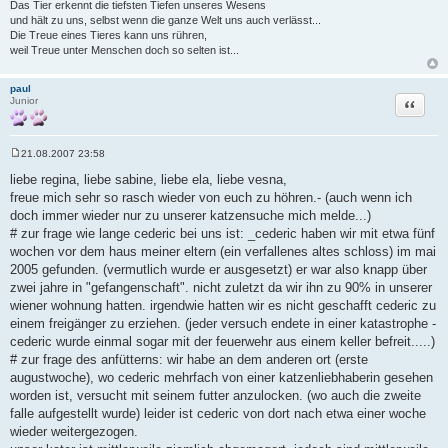
Das Tier erkennt die tiefsten Tiefen unseres Wesens
und hält zu uns, selbst wenn die ganze Welt uns auch verlässt...
Die Treue eines Tieres kann uns rühren,
weil Treue unter Menschen doch so selten ist...
paul
Zitat
Junior
21.08.2007 23:58
B
e
liebe regina, liebe sabine, liebe ela, liebe vesna,
i
freue mich sehr so rasch wieder von euch zu höhren.- (auch wenn ich
t
r
doch immer wieder nur zu unserer katzensuche mich melde...)
a
# zur frage wie lange cederic bei uns ist: _cederic haben wir mit etwa fünf
g
wochen vor dem haus meiner eltern (ein verfallenes altes schloss) im mai
2005 gefunden. (vermutlich wurde er ausgesetzt) er war also knapp über
zwei jahre in "gefangenschaft". nicht zuletzt da wir ihn zu 90% in unserer
wiener wohnung hatten. irgendwie hatten wir es nicht geschafft cederic zu
einem freigänger zu erziehen. (jeder versuch endete in einer katastrophe -
cederic wurde einmal sogar mit der feuerwehr aus einem keller befreit.....)
# zur frage des anfütterns: wir habe an dem anderen ort (erste
augustwoche), wo cederic mehrfach von einer katzenliebhaberin gesehen
worden ist, versucht mit seinem futter anzulocken. (wo auch die zweite
falle aufgestellt wurde) leider ist cederic von dort nach etwa einer woche
wieder weitergezogen.