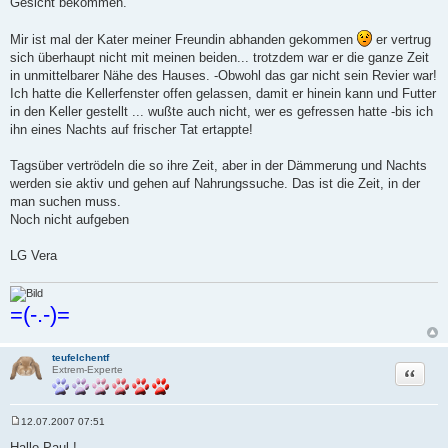
Gesicht bekommen.
Mir ist mal der Kater meiner Freundin abhanden gekommen
er vertrug
sich überhaupt nicht mit meinen beiden... trotzdem war er die ganze Zeit
in unmittelbarer Nähe des Hauses. -Obwohl das gar nicht sein Revier war!
Ich hatte die Kellerfenster offen gelassen, damit er hinein kann und Futter
in den Keller gestellt ... wußte auch nicht, wer es gefressen hatte -bis ich
ihn eines Nachts auf frischer Tat ertappte!
Tagsüber vertrödeln die so ihre Zeit, aber in der Dämmerung und Nachts
werden sie aktiv und gehen auf Nahrungssuche. Das ist die Zeit, in der
man suchen muss.
Noch nicht aufgeben
LG Vera
=(-.-)=
teufelchentf
Zitat
Extrem-Experte
12.07.2007 07:51
B
e
Hallo Paul !