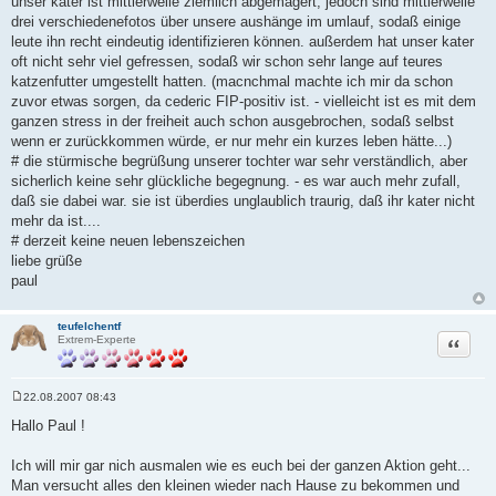
unser kater ist mittlerweile ziemlich abgemagert, jedoch sind mittlerweile
drei verschiedenefotos über unsere aushänge im umlauf, sodaß einige
leute ihn recht eindeutig identifizieren können. außerdem hat unser kater
oft nicht sehr viel gefressen, sodaß wir schon sehr lange auf teures
katzenfutter umgestellt hatten. (macnchmal machte ich mir da schon
zuvor etwas sorgen, da cederic FIP-positiv ist. - vielleicht ist es mit dem
ganzen stress in der freiheit auch schon ausgebrochen, sodaß selbst
wenn er zurückkommen würde, er nur mehr ein kurzes leben hätte...)
# die stürmische begrüßung unserer tochter war sehr verständlich, aber
sicherlich keine sehr glückliche begegnung. - es war auch mehr zufall,
daß sie dabei war. sie ist überdies unglaublich traurig, daß ihr kater nicht
mehr da ist....
# derzeit keine neuen lebenszeichen
liebe grüße
paul
teufelchentf
Zitat
Extrem-Experte
22.08.2007 08:43
B
e
Hallo Paul !
i
t
r
Ich will mir gar nich ausmalen wie es euch bei der ganzen Aktion geht...
a
Man versucht alles den kleinen wieder nach Hause zu bekommen und
g