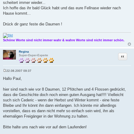
scheitert immer wieder...
Ich hoffe das ihr bald Glück habt und das eure Fellnase wieder nach
Hause kommt...
Drück dir ganz feste die Daumen !
Schöne Worte sind nicht immer wahr & wahre Worte sind nicht immer schön.
Regina
Zitat
Super-Duper-Experte
22.08.2007 09:37
B
e
Hallo Paul,
i
t
r
hier sind nach wie vor 8 Daumen, 12 Pfötchen und 4 Flossen gedrückt,
a
dass die Geschichte doch noch einen guten Ausgang hat!!!! Vielleicht
g
such sich Cederic - wenn der Herbst und Winter kommt - eine feste
Bleibe und Ihr könnt ihn dann einfangen. Ich könnte mir allerdings
vorstellen, dass es dann nicht mehr so einfach sein wird, ihn als
ehemaligen Freigänger in der Wohnung zu halten.
Bitte halte uns nach wie vor auf dem Laufenden!