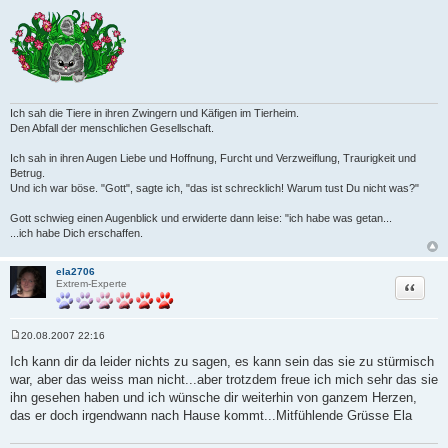
Ich sah die Tiere in ihren Zwingern und Käfigen im Tierheim.
Den Abfall der menschlichen Gesellschaft.
Ich sah in ihren Augen Liebe und Hoffnung, Furcht und Verzweiflung, Traurigkeit und
Betrug.
Und ich war böse. "Gott", sagte ich, "das ist schrecklich! Warum tust Du nicht was?"
Gott schwieg einen Augenblick und erwiderte dann leise: "ich habe was getan...
...ich habe Dich erschaffen.
ela2706
Zitat
Extrem-Experte
20.08.2007 22:16
B
e
Ich kann dir da leider nichts zu sagen, es kann sein das sie zu stürmisch
i
war, aber das weiss man nicht...aber trotzdem freue ich mich sehr das sie
t
r
ihn gesehen haben und ich wünsche dir weiterhin von ganzem Herzen,
a
das er doch irgendwann nach Hause kommt...Mitfühlende Grüsse Ela
g