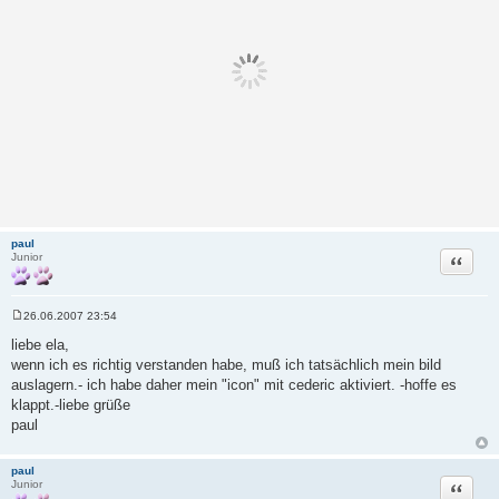
paul
Zitat
Junior
26.06.2007 23:54
B
e
liebe ela,
i
wenn ich es richtig verstanden habe, muß ich tatsächlich mein bild
t
r
auslagern.- ich habe daher mein "icon" mit cederic aktiviert. -hoffe es
a
klappt.-liebe grüße
g
paul
paul
Zitat
Junior