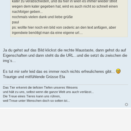
kater zu verabschieden, und da hier in wien es immer wieder streit
wegen dem kater gegeben hat, wird es auch nicht so schnell einen
nachfolger geben...
nochmals vielen dank und liebe grüße
paul
ps: wollte hier noch ein bild von cederic an den text anfügen, aber
irgendwie benötigt man da eine eigene url....
Ja du gehst auf das Bild klickst die rechte Maustaste, dann gehst du auf
Eigenschaften und dann steht da die URL...und die setzt du zwischen die
img`s...
Es tut mir sehr leid das es immer noch nichts erfreulicheres gibt...
Traurige und mitfühlende Grüsse Ela
Das Tier erkennt die tiefsten Tiefen unseres Wesens
und hält zu uns, selbst wenn die ganze Welt uns auch verlässt...
Die Treue eines Tieres kann uns rühren,
weil Treue unter Menschen doch so selten ist...