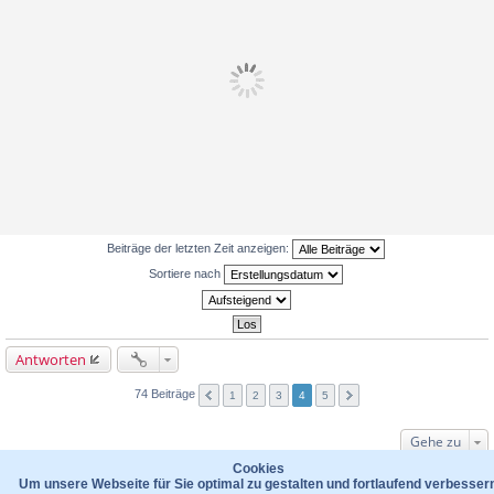
Beiträge der letzten Zeit anzeigen:
Sortiere nach
Antworten
74 Beiträge
1
2
3
4
5
Gehe zu
WER IST ONLINE?
Cookies
Um unsere Webseite für Sie optimal zu gestalten und fortlaufend verbesser
Mitglieder in diesem Forum: 0 Mitglieder und 88 Gäste