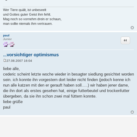
Wer Tiere quält, ist unbeseelt
und Gottes guter Geist ihm fehlt.
Mag noch so vornehm drein er schaun,
man sollte niemals ihm vertrauen.
paul
Zitat
Junior
...vorsichtiger optimismus
27.08.2007 16:04
B
e
liebe alle,
i
cederic scheint letzte woche wieder in besagter siedlung gesichtet worden
t
r
sein. ich konnte ihn vorgestern dort leider nicht finden (jedoch kenne ich
a
nun alle katzen mit den er gerauft haben soll.....) wir haben jener dame,
g
die ihn dort als erstes gesehen hat, einige futterbeutel und trockenfutter
übergeben, da sie ihn schon zwei mal füttern konnte.
liebe grüße
paul