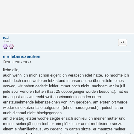
paul
Zitat
Junior
ein lebenszeichen
20.08.2007 20:24
B
e
liebe alle,
i
auch wenn ich mich schon eigentlich verabschiedet hatte, so möchte ich
t
r
euch doch einen weiteren letztstand in unser suche übermitteln. eines
a
vorweg, wir haben cederic leider immer noch nicht! nachdem wir im juli
g
jede spur verloren hatten (fast 25 doppelgänger wurden besucht.), hat es
im august an zwei recht weit auseinanderliegenden orten
ernstzunehmende lebenszeichen von ihm gegeben. am ersten ort wurde
wieder eine katzenfalle aufgestellt (ohne mardergeruch) , jedoch ist er
auch diesmal nicht hineigegangen.
am dienstag letzter woche zeigte er sich schließlich meiner mutter und
meiner siebenjährigen tochter. ein plötzlicher anruf mobilisierte sie zu
einem einfamilienhaus, wo cederic im garten sitzte. er maunzte meiner