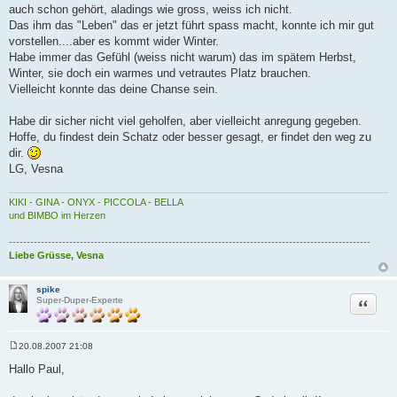
auch schon gehört, aladings wie gross, weiss ich nicht.
Das ihm das "Leben" das er jetzt führt spass macht, konnte ich mir gut
vorstellen....aber es kommt wider Winter.
Habe immer das Gefühl (weiss nicht warum) das im spätem Herbst,
Winter, sie doch ein warmes und vetrautes Platz brauchen.
Vielleicht konnte das deine Chanse sein.
Habe dir sicher nicht viel geholfen, aber vielleicht anregung gegeben.
Hoffe, du findest dein Schatz oder besser gesagt, er findet den weg zu
dir.
LG, Vesna
KIKI - GINA - ONYX - PICCOLA - BELLA
und BIMBO im Herzen
------------------------------------------------------------------------------------------------------
Liebe Grüsse, Vesna
spike
Zitat
Super-Duper-Experte
20.08.2007 21:08
B
e
Hallo Paul,
i
t
r