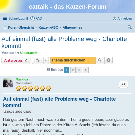
cattalk - das Katzen-Forum
Schnellzugriff
FAQ
Anmelden
Foren-Übersicht
Katzen-ABC
Allgemeines
uc
Auf einmal (fast) alle Probleme weg - Charlotte
he
kommt!
Moderator:
Moderator/in
Antworten
35 Beiträge
1
2
3
Mackica
Zitat
Moderatorin
Auf einmal (fast) alle Probleme weg - Charlotte
kommt!
30.05.2007 08:07
B
e
Hab gestern Nacht noch was zu dem Thema geschrieben, aber glaub es
i
ist ein wenig fehl am Platze in der Kitten-Aufzucht (ich löschs da auch
t
r
mal raus), deshalb hier nochmal...
a