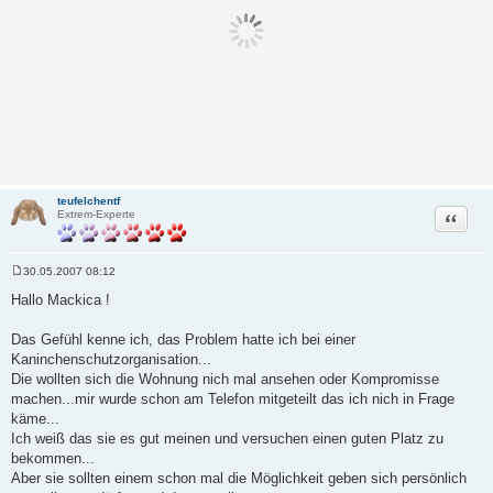
teufelchentf
Zitat
Extrem-Experte
30.05.2007 08:12
B
e
Hallo Mackica !
i
t
r
Das Gefühl kenne ich, das Problem hatte ich bei einer
a
Kaninchenschutzorganisation...
g
Die wollten sich die Wohnung nich mal ansehen oder Kompromisse
machen...mir wurde schon am Telefon mitgeteilt das ich nich in Frage
käme...
Ich weiß das sie es gut meinen und versuchen einen guten Platz zu
bekommen...
Aber sie sollten einem schon mal die Möglichkeit geben sich persönlich