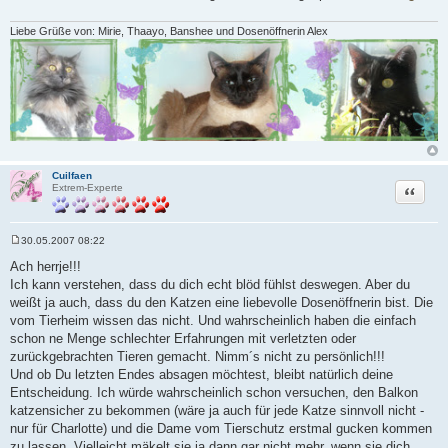
g
Liebe Grüße von: Mirie, Thaayo, Banshee und Dosenöffnerin Alex
Cuilfaen
Zitat
Extrem-Experte
30.05.2007 08:22
B
e
Ach herrje!!!
i
Ich kann verstehen, dass du dich echt blöd fühlst deswegen. Aber du
t
r
weißt ja auch, dass du den Katzen eine liebevolle Dosenöffnerin bist. Die
a
vom Tierheim wissen das nicht. Und wahrscheinlich haben die einfach
g
schon ne Menge schlechter Erfahrungen mit verletzten oder
zurückgebrachten Tieren gemacht. Nimm´s nicht zu persönlich!!!
Und ob Du letzten Endes absagen möchtest, bleibt natürlich deine
Entscheidung. Ich würde wahrscheinlich schon versuchen, den Balkon
katzensicher zu bekommen (wäre ja auch für jede Katze sinnvoll nicht -
nur für Charlotte) und die Dame vom Tierschutz erstmal gucken kommen
zu lassen. Vielleicht mäkelt sie ja dann gar nicht mehr, wenn sie dich