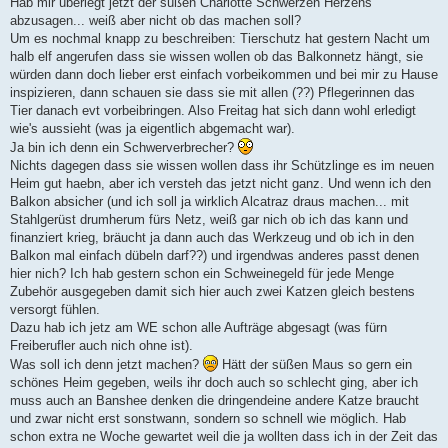
Hab mir überlegt jetzt der süßen Charlotte Schwerzen Herzens
g
abzusagen... weiß aber nicht ob das machen soll?
Um es nochmal knapp zu beschreiben: Tierschutz hat gestern Nacht um
halb elf angerufen dass sie wissen wollen ob das Balkonnetz hängt, sie
würden dann doch lieber erst einfach vorbeikommen und bei mir zu Hause
inspizieren, dann schauen sie dass sie mit allen (??) Pflegerinnen das
Tier danach evt vorbeibringen. Also Freitag hat sich dann wohl erledigt
wie's aussieht (was ja eigentlich abgemacht war).
Ja bin ich denn ein Schwerverbrecher?
Nichts dagegen dass sie wissen wollen dass ihr Schützlinge es im neuen
Heim gut haebn, aber ich versteh das jetzt nicht ganz. Und wenn ich den
Balkon absicher (und ich soll ja wirklich Alcatraz draus machen... mit
Stahlgerüst drumherum fürs Netz, weiß gar nich ob ich das kann und
finanziert krieg, bräucht ja dann auch das Werkzeug und ob ich in den
Balkon mal einfach dübeln darf??) und irgendwas anderes passt denen
hier nich? Ich hab gestern schon ein Schweinegeld für jede Menge
Zubehör ausgegeben damit sich hier auch zwei Katzen gleich bestens
versorgt fühlen.
Dazu hab ich jetz am WE schon alle Aufträge abgesagt (was fürn
Freiberufler auch nich ohne ist).
Was soll ich denn jetzt machen?
Hätt der süßen Maus so gern ein
schönes Heim gegeben, weils ihr doch auch so schlecht ging, aber ich
muss auch an Banshee denken die dringendeine andere Katze braucht
und zwar nicht erst sonstwann, sondern so schnell wie möglich. Hab
schon extra ne Woche gewartet weil die ja wollten dass ich in der Zeit das