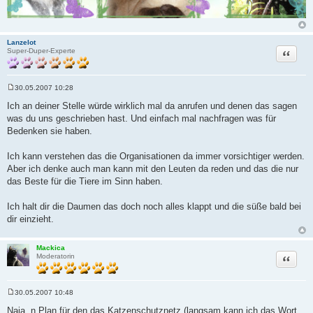
Lanzelot
Zitat
Super-Duper-Experte
30.05.2007 10:28
B
e
Ich an deiner Stelle würde wirklich mal da anrufen und denen das sagen
i
was du uns geschrieben hast. Und einfach mal nachfragen was für
t
r
Bedenken sie haben.
a
g
Ich kann verstehen das die Organisationen da immer vorsichtiger werden.
Aber ich denke auch man kann mit den Leuten da reden und das die nur
das Beste für die Tiere im Sinn haben.
Ich halt dir die Daumen das doch noch alles klappt und die süße bald bei
dir einzieht.
Mackica
Zitat
Moderatorin
30.05.2007 10:48
B
e
Naja, n Plan für den das Katzenschutznetz (langsam kann ich das Wort