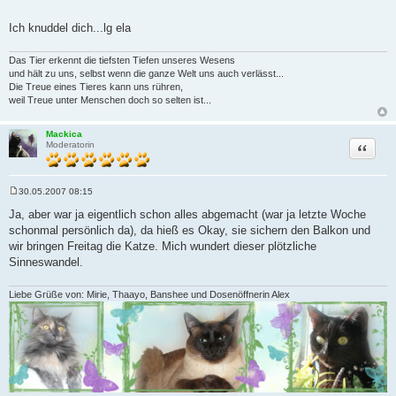
Ich knuddel dich...lg ela
Das Tier erkennt die tiefsten Tiefen unseres Wesens
und hält zu uns, selbst wenn die ganze Welt uns auch verlässt...
Die Treue eines Tieres kann uns rühren,
weil Treue unter Menschen doch so selten ist...
Mackica
Zitat
Moderatorin
30.05.2007 08:15
B
e
Ja, aber war ja eigentlich schon alles abgemacht (war ja letzte Woche
i
schonmal persönlich da), da hieß es Okay, sie sichern den Balkon und
t
r
wir bringen Freitag die Katze. Mich wundert dieser plötzliche
a
Sinneswandel.
g
Liebe Grüße von: Mirie, Thaayo, Banshee und Dosenöffnerin Alex