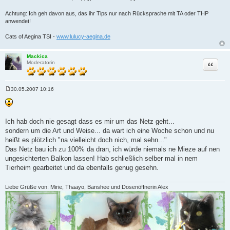
Achtung: Ich geh davon aus, das ihr Tips nur nach Rücksprache mit TA oder THP
anwendet!
Cats of Aegina TSI -
www.lulucy-aegina.de
Mackica
Zitat
Moderatorin
30.05.2007 10:16
B
e
i
t
r
Ich hab doch nie gesagt dass es mir um das Netz geht...
a
sondern um die Art und Weise... da wart ich eine Woche schon und nu
g
heißt es plötzlich "na vielleicht doch nich, mal sehn..."
Das Netz bau ich zu 100% da dran, ich würde niemals ne Mieze auf nen
ungesichterten Balkon lassen! Hab schließlich selber mal in nem
Tierheim gearbeitet und da ebenfalls genug gesehn.
Liebe Grüße von: Mirie, Thaayo, Banshee und Dosenöffnerin Alex