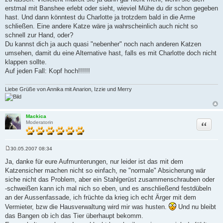
erstmal mit Banshee erlebt oder sieht, wieviel Mühe du dir schon gegeben
hast. Und dann könntest du Charlotte ja trotzdem bald in die Arme
schließen. Eine andere Katze wäre ja wahrscheinlich auch nicht so
schnell zur Hand, oder?
Du kannst dich ja auch quasi "nebenher" noch nach anderen Katzen
umsehen, damit du eine Alternative hast, falls es mit Charlotte doch nicht
klappen sollte.
Auf jeden Fall: Kopf hoch!!!!!!
Liebe Grüße von Annika mit Anarion, Izzie und Merry
Mackica
Zitat
Moderatorin
30.05.2007 08:34
B
e
Ja, danke für eure Aufmunterungen, nur leider ist das mit dem
i
Katzensicher machen nicht so einfach, ne "normale" Absicherung wär
t
r
siche nicht das Problem, aber ein Stahlgerüst zusammenschrauben oder
a
-schweißen kann ich mal nich so eben, und es anschließend festdübeln
g
an der Aussenfassade, ich früchte da krieg ich echt Ärger mit dem
Vermieter, bzw die Hausverwaltung wird mir was husten.
Und nu bleibt
das Bangen ob ich das Tier überhaupt bekomm.