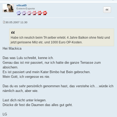
vilica65
Zitat
Extrem-Experte
30.05.2007 11:30
B
e
i
t
r
Habe ich neulich beim TA selber erlebt. 4 Jahre Balkon ohne Netz und
a
jetzt gerissene Milz etc. und 1000 Euro OP-Kosten.
g
Hei Mackica
Das was Lulu schreibt, kenne ich.
Genau das ist mir passiert, nur ich hatte die ganze Terrasse zum
absichern.
Es ist passiert und mein Kater Bimbo hat Bein gebrochen.
Mein Gott, ich vergesse es nie.
Das du es sehr persönlich genommen hast, das verstehe ich….würde ich
nämlich auch, aber wie.
Last dich nicht unter kriegen.
Drücke dir fest die Daumen das alles gut geht.
LG