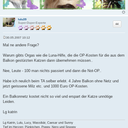
lulu39
Zitat
Super-Duper-Experte
30.05.2007 10:12
B
e
Mal ne andere Frage?
i
t
r
Warum gibts Orgas wie die Luna-Hilfe, die die OP-Kosten für die aus dem
a
Balkon gestürzten Katzen dann übernehmen müssen..
g
Nee, Leute - 100 man nichts passiert und dann die Not-OP..
Habe ich neulich beim TA selber erlebt. 4 Jahre Balkon ohne Netz und
jetzt gerissene Milz etc. und 1000 Euro OP-Kosten.
Ein Balkonnetz kostet nicht so viel und erspart der Katze unnötige
Leiden.
Lg katrin
Lg Katrin, Lulu, Lucy, Wassibär, Caesar und Sunny
Tief im Herzen: Pünktchen, Poppy, Nero und Snoopy