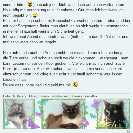
i
nimmer hören
) hab ich jetzt, läuft wohl doch auf einen wetterfesten
t
r
Holzkäfig mit Vernetzung raus. *rumbastel* Gut dass ich handwerklich
a
recht begabt bin.
g
Fenster hab ich ja schon mit Kippschutz versehen gestern... also grad bei
mir oller Sorgentante findet man glaub ich an sich wenig zu beanstanden
in meinem Haushalt wenns um Sicherheit geht.
Ich werd heut Abend mal anrufen wenn (hoffentlich) das Gerüst steht und
mal sehn wie's dann weitergeht.
Nein, ich fands auch zu Anfang echt super dass die meinten sie bringen
die Tiere vorbei und schauen noch wo die hinkommen... wiegesagt.. man
kann Leuten nur vor den Kopf gucken... Vielleicht mach ich auch zuviel
Panik (mal wieder). Aber wie schon erwähnt... ich bin sooooooo leicht
einzuschüchtern und krieg auch echt zu schnell schonmal was in den
falschen Hals.
Danke dass ihr so geduldig seid mit mir.
Liebe Grüße von: Mirie, Thaayo, Banshee und Dosenöffnerin Alex