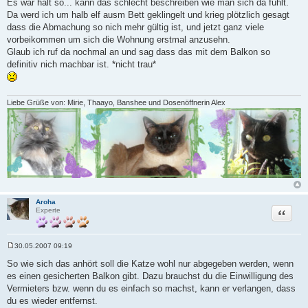
Es war halt so... kann das schlecht beschreiben wie man sich da fühlt.
Da werd ich um halb elf ausm Bett geklingelt und krieg plötzlich gesagt
dass die Abmachung so nich mehr gültig ist, und jetzt ganz viele
vorbeikommen um sich die Wohnung erstmal anzusehn.
Glaub ich ruf da nochmal an und sag dass das mit dem Balkon so
definitiv nich machbar ist. *nicht trau*
Liebe Grüße von: Mirie, Thaayo, Banshee und Dosenöffnerin Alex
Aroha
Zitat
Experte
30.05.2007 09:19
B
e
So wie sich das anhört soll die Katze wohl nur abgegeben werden, wenn
i
es einen gesicherten Balkon gibt. Dazu brauchst du die Einwilligung des
t
r
Vermieters bzw. wenn du es einfach so machst, kann er verlangen, dass
a
du es wieder entfernst.
g