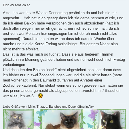
30.05.2007 09:30
B
e
Also, ich war letzte Woche Donnerstag pesönlich da und hab sie mir
i
angesehn... Hab natürlich gesagt dass ich sie gerne nehmen würde, und
t
r
da ich einen Balkon habe versprochen den auch abzusichern (hätt ich
a
doch allein wegen meiner eh gemacht, nur nich so schnell halt, da ich
g
erst vor zwei Monaten hier eingezogen bin ist der eh noch nicht allzu
spannend). Daraufhin machten wir ab dass ich das die Woche über
mache und sie die Katze Freitag vorbeibringt. Bis gestern Nacht also
nicht mehr telefoniert.
Das ist ja das was mich so fuchst. Dass sie aus heiterem Himmel
plötzlich ihre Meinung geändert haben und sie nun wohl doch nich Freitag
vorbeibringen.
Und dass ich den Balkon "noch" nicht abgesichert hab liegt daran dass
ich bisher nur in zwei Zoohandlungen war und die sie nicht hatten (hatte
heut vorhehabt in den Baumarkt zu fahren auf Anraten einer
Zoofachverkäuferin). Nur slebst wenn ers schon gewesen wär hätten sie
das ja nun anders gemacht als abgespriochen...versteht ihr? Bisschen
wirr alles, ich weiß...
Liebe Grüße von: Mirie, Thaayo, Banshee und Dosenöffnerin Alex