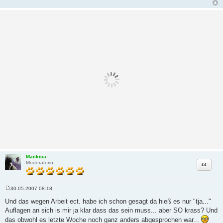
Mackica
Zitat
Moderatorin
30.05.2007 08:18
B
e
Und das wegen Arbeit ect. habe ich schon gesagt da hieß es nur "tja..."
i
Auflagen an sich is mir ja klar dass das sein muss... aber SO krass? Und
t
r
das obwohl es letzte Woche noch ganz anders abgesprochen war...
a