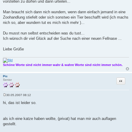
vorstellen zu dürfen und dann urteilen...
Man braucht sich dann nich wundern, wenn dann einfach jemand in eine
Zoohandlung stiefelt oder sich sonstwo ein Tier beschafft wird (ich machs
nich so, aber wundern tut es mich nich mehr )...
Du musst nun selbst entscheiden was du tust...
Ich wünsch dir viel Glück auf der Suche nach einer neuen Fellnase ...
Liebe Grüße
Schöne Worte sind nicht immer wahr & wahre Worte sind nicht immer schön.
Pic
Zitat
Senior
30.05.2007 08:12
B
e
hi, das ist leider so.
i
t
r
a
als ich eine katze haben wollte, (privat) hat man mir auch auflagen
g
gestellt.