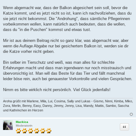
Wenn abgemacht war, dass der Balkon abgesichert sein soll, bevor die
Katze kommt, und es jetzt nicht so ist, kann ich nachvollziehen, dass du
sie jetzt nicht bekommst. Die "Androhung", dass sämtliche Pflegerinnen
vorbeikommen wollen, kann natürlich auch bedeuten, dass die wollen,
dass du "in die Puschen" kommst und etwas tust.
Mir ist aus deinem Beitrag nicht so ganz klar, was abgemacht war, aber
wenn die Auflage Abgabe nur bei gesichertem Balkon ist, werden sie dir
die Katze vorher nicht geben.
Bin selber im Tierschutz und weiß, was man alles für schlechte
Erfahrungen macht und dass man irgendwann nur noch misstrauisch und
übervorsichtig ist. Man will das Beste für das Tier und fällt manchmal
leider böse rein, auch bei genauester Vorkontrolle und vielen Gesprächen.
Nimm es bitte wirklich nicht persönlich. Viel Glück jedenfalls!
Aroha grüßt mit Marlene, Mila, Lui, Cosima, Sally und Lukas - Gismo, Ninni, Kimba, Miko,
Zora, Merlin, Benny, Easy, Danny, Jimmy, Jenny, Lisa, Mandy, Mattis, Sambo, Sascha
und Kathrinchen im Herzen
Mackica
Zitat
Moderatorin