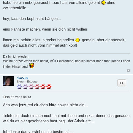
habe nie ein netz gebraucht...sie hats von alleine gelernt
ohne
zwischenfälle.
hey, lass den kopf nicht hängen...
eins kannste machen, wenn sie dich nicht wollen
ihnen mal schön alles in rechnung stellen
..gemein..aber dir prasselt
das geld auch nicht vom himmel aufn kopf!
Da bin ich wieder!
Wie ne Katze: Wenn man denkt, ist´s Feierabend, hab ich immer noch fünf, sechs Leben
in der Hinterhand.
ela2706
Zitat
Extrem-Experte
30.05.2007 08:14
B
e
Ach was jetzt red dir doch bitte sowas nicht ein...
i
t
r
Telefonier doch einfach noch mal mit ihnen und erklär denen das genauso
a
wie du es hier geschrieben hast bzgl. der Arbeit etc...
g
Ich denke das verstehen sie bestimmt...