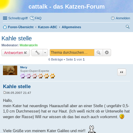
cattalk - das Katzen-Forum
Schnellzugriff
FAQ
Anmelden
Foren-Übersicht
Katzen-ABC
Allgemeines
uc
Kahle stelle
he
Moderator:
Moderator/in
Antworten
6 Beiträge • Seite
1
von
1
Mery
Zitat
Super-Duper-Experte
Kahle stelle
06.05.2007 21:47
B
e
Hallo,
i
mein Kater hat neuerdings Haarausfall aber an einer Stelle ( ungefähr 0,5-
t
r
1,0 cm Durchmesser) hat er nur Haut. (Ich weiß nicht ob er Unterwolle hat
a
wegen der Rasse) Will nur wissen ob das bei euch auch vorkommt.
g
Viele Grüße von meinem Kater Galileo und mir!!