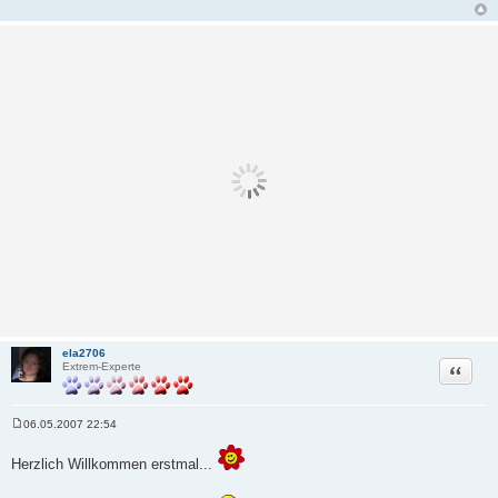
ela2706
Zitat
Extrem-Experte
06.05.2007 22:54
B
e
i
Herzlich Willkommen erstmal...
t
r