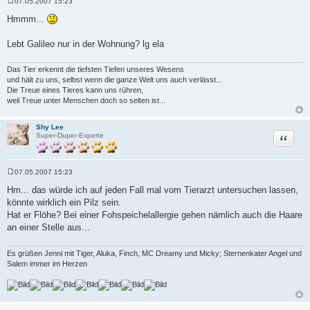
07.05.2007 15:23
B
e
Hmmm...
i
t
r
Lebt Galileo nur in der Wohnung? lg ela
a
g
Das Tier erkennt die tiefsten Tiefen unseres Wesens
und hält zu uns, selbst wenn die ganze Welt uns auch verlässt...
Die Treue eines Tieres kann uns rühren,
weil Treue unter Menschen doch so selten ist...
Shy Lee
Zitat
Super-Duper-Experte
07.05.2007 15:23
B
e
Hm... das würde ich auf jeden Fall mal vom Tierarzt untersuchen lassen,
i
könnte wirklich ein Pilz sein.
t
r
Hat er Flöhe? Bei einer Fohspeichelallergie gehen nämlich auch die Haare
a
an einer Stelle aus...
g
Es grüßen Jenni mit Tiger, Aluka, Finch, MC Dreamy und Micky; Sternenkater Angel und
Salem immer im Herzen