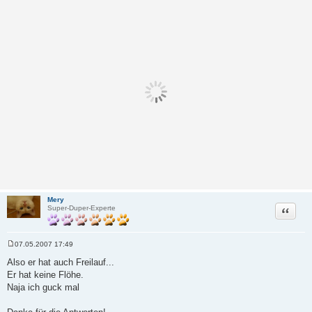
Mery
Zitat
Super-Duper-Experte
07.05.2007 17:49
B
e
Also er hat auch Freilauf...
i
Er hat keine Flöhe.
t
r
Naja ich guck mal
a
g