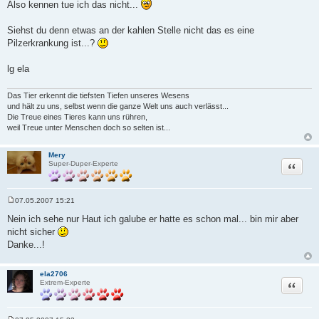
a
Also kennen tue ich das nicht...
g
Siehst du denn etwas an der kahlen Stelle nicht das es eine
Pilzerkrankung ist...?
lg ela
Das Tier erkennt die tiefsten Tiefen unseres Wesens
und hält zu uns, selbst wenn die ganze Welt uns auch verlässt...
Die Treue eines Tieres kann uns rühren,
weil Treue unter Menschen doch so selten ist...
Mery
Zitat
Super-Duper-Experte
07.05.2007 15:21
B
e
Nein ich sehe nur Haut ich galube er hatte es schon mal... bin mir aber
i
nicht sicher
t
r
Danke...!
a
g
ela2706
Zitat
Extrem-Experte