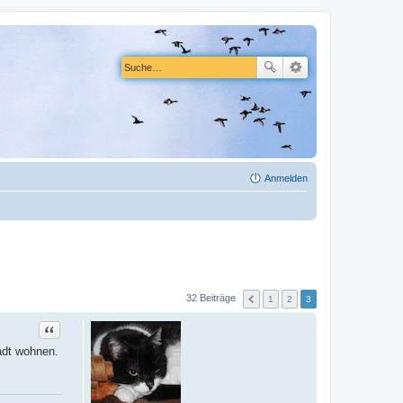
Anmelden
32 Beiträge
1
2
3
Zitat
adt wohnen.