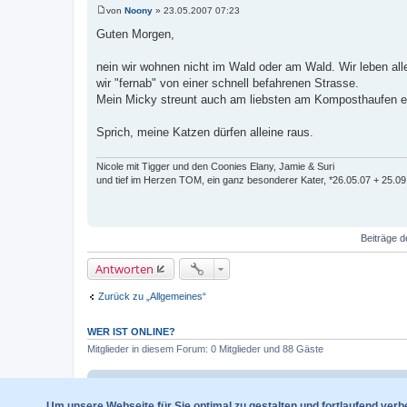
von
Noony
»
23.05.2007 07:23
B
e
Guten Morgen,
i
t
r
nein wir wohnen nicht im Wald oder am Wald. Wir leben all
a
wir "fernab" von einer schnell befahrenen Strasse.
g
Mein Micky streunt auch am liebsten am Komposthaufen ent
Sprich, meine Katzen dürfen alleine raus.
Nicole mit Tigger und den Coonies Elany, Jamie & Suri
und tief im Herzen TOM, ein ganz besonderer Kater, *26.05.07 + 2
Beiträge d
Antworten
Zurück zu „Allgemeines“
WER IST ONLINE?
Mitglieder in diesem Forum: 0 Mitglieder und 88 Gäste
Foren-Übersicht
Um unsere Webseite für Sie optimal zu gestalten und fortlaufend ver