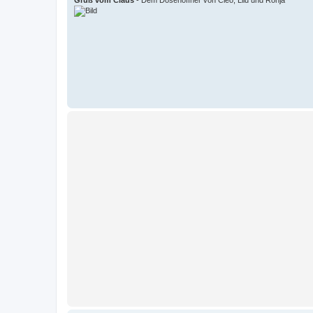
Gruß vom Claus
- Dem Dosenöffner von Cleo, Lilu und Ronja