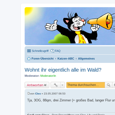
Schnellzugriff
FAQ
Foren-Übersicht
Katzen-ABC
Allgemeines
Wohnt ihr eigentlich alle im Wald?
Moderator:
Moderator/in
Antworten
von
Cleo
»
23.05.2007 06:53
B
e
Tja, 3OG, 88qm, drei Zimmer (+ großes Bad, langer Flur un
i
t
r
a
g