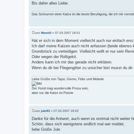
Bis dahin alles Liebe.
Das Schnurren einer Katze ist die beste Beruhigung, die ich mir vorste
von
Moonlil
»
07.03.2007 18:01
B
e
Hat er sich in dem Moment vielleicht auch nur einfach ersc
i
Ich darf meine Katzen auch nicht anfassen (beide ebenso 
t
r
Grundstück zu verteidigen. Vielleicht wollt er nur sein Rev
a
Oder wegen der Rolligekit.
g
Anders kann ich mir das gerade nicht erklären.
Wenn du dir bei Fliegengitter zu unsicher bist musst du di
Liebe Grüße von Tapsi, Gismo, Fidor und Melanie
Der Hund mag wundervolle Prosa sein,
aber nur die Katze ist Poesie
von
jule83
»
07.03.2007 18:02
B
e
Danke für die Antwort, auch wenn es erstmal nicht weiter hil
i
Schön, dass sich wenigstens endlich mal wer meldet,
t
r
liebe Grüße Jule
a