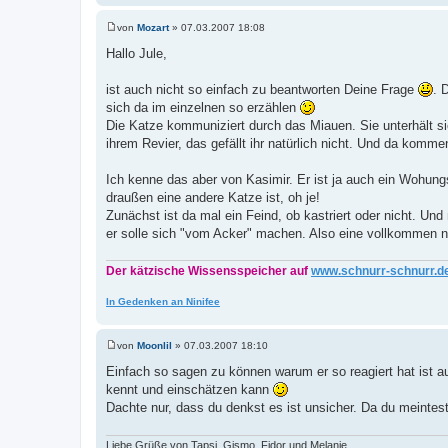
von
Mozart
»
07.03.2007 18:08
B
e
Hallo Jule,
i
t
r
ist auch nicht so einfach zu beantworten Deine Frage
. 
a
sich da im einzelnen so erzählen
g
Die Katze kommuniziert durch das Miauen. Sie unterhält s
ihrem Revier, das gefällt ihr natürlich nicht. Und da komme
Ich kenne das aber von Kasimir. Er ist ja auch ein Wohu
draußen eine andere Katze ist, oh je!
Zunächst ist da mal ein Feind, ob kastriert oder nicht. U
er solle sich "vom Acker" machen. Also eine vollkommen
Der kätzische Wissensspeicher auf
www.schnurr-schnurr.d
In Gedenken an Ninifee
von
Moonlil
»
07.03.2007 18:10
B
e
Einfach so sagen zu können warum er so reagiert hat ist a
i
kennt und einschätzen kann
t
r
Dachte nur, dass du denkst es ist unsicher. Da du meintest
a
g
Liebe Grüße von Tapsi, Gismo, Fidor und Melanie