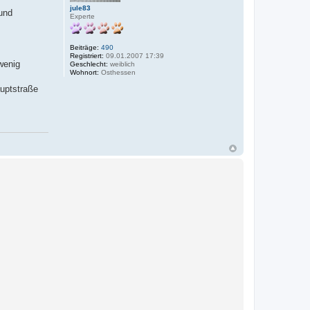
jule83
und
Experte
Beiträge:
490
Registriert:
09.01.2007 17:39
 wenig
Geschlecht:
weiblich
Wohnort:
Osthessen
auptstraße