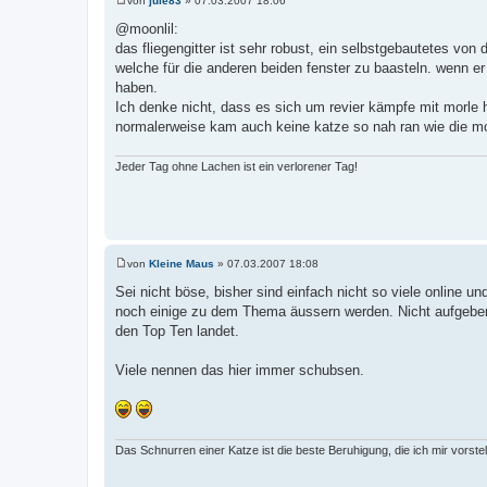
von
jule83
»
07.03.2007 18:06
B
e
@moonlil:
i
das fliegengitter ist sehr robust, ein selbstgebautetes von
t
r
welche für die anderen beiden fenster zu baasteln. wenn er 
a
haben.
g
Ich denke nicht, dass es sich um revier kämpfe mit morle h
normalerweise kam auch keine katze so nah ran wie die morl
Jeder Tag ohne Lachen ist ein verlorener Tag!
von
Kleine Maus
»
07.03.2007 18:08
B
e
Sei nicht böse, bisher sind einfach nicht so viele online
i
noch einige zu dem Thema äussern werden. Nicht aufgeben 
t
r
den Top Ten landet.
a
g
Viele nennen das hier immer schubsen.
Das Schnurren einer Katze ist die beste Beruhigung, die ich mir vorste