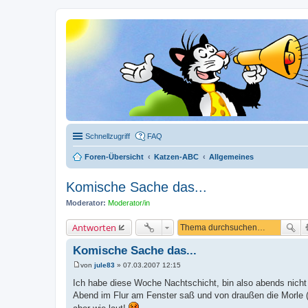
Schnellzugriff
FAQ
Foren-Übersicht
Katzen-ABC
Allgemeines
Komische Sache das...
Moderator:
Moderator/in
Antworten
Komische Sache das...
von
jule83
»
07.03.2007 12:15
B
e
Ich habe diese Woche Nachtschicht, bin also abends nicht
i
Abend im Flur am Fenster saß und von draußen die Morle 
t
r