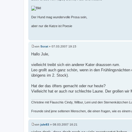
Der Hund mag wundervolle Prosa sein,
aber nur die Katze ist Poesie
von
Scrat
»
07.03.2007 19:15
B
e
Hallo Jule,
i
t
r
vielleicht treibt sich ein anderer Kater draussen rum.
a
Leo grollt auch ganz schön, wenn in den Frühlingsnächten d
g
übrigens im 2. Stock).
Hat der das öfters gemacht oder nur heute?
Vielleicht hat er auch nur schlechte Laune. Der grollen w
Christine mit Flauschis Cindy, Wilbur, Leni und den Sternenkätzchen Lui
Freunde sind jene seltenen Menschen, die einen fragen, wie es einem 
von
jule83
»
08.03.2007 16:21
B
e