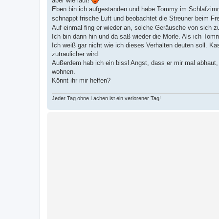
aber wie laut!
a
Eben bin ich aufgestanden und habe Tommy im Schlafzimmer
g
schnappt frische Luft und beobachtet die Streuner beim F
Auf einmal fing er wieder an, solche Geräusche von sich 
Ich bin dann hin und da saß wieder die Morle. Als ich Tom
Ich weiß gar nicht wie ich dieses Verhalten deuten soll. Kas
zutraulicher wird.
Außerdem hab ich ein bissl Angst, dass er mir mal abhaut,
wohnen.
Könnt ihr mir helfen?
Jeder Tag ohne Lachen ist ein verlorener Tag!