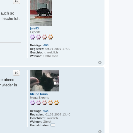
Zitat
m auch so
frische luft
jule83
Experte
Beiträge:
490
Registriert:
09.01.2007 17:39
Geschlecht:
weiblich
Wohnort:
Osthessen
Zitat
ute abend
 wieder in
Kleine Maus
Mega-Experte
Beiträge:
945
Registriert:
01.02.2007 13:40
Geschlecht:
weiblich
Wohnort:
Zürich
Kontaktdaten:
K
o