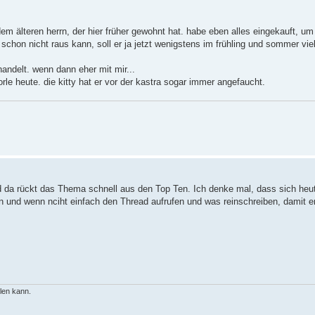
 dem älteren herrn, der hier früher gewohnt hat. habe eben alles eingekauft, u
schon nicht raus kann, soll er ja jetzt wenigstens im frühling und sommer viel 
andelt. wenn dann eher mit mir...
e heute. die kitty hat er vor der kastra sogar immer angefaucht.
 und da rückt das Thema schnell aus den Top Ten. Ich denke mal, dass sich he
und wenn nciht einfach den Thread aufrufen und was reinschreiben, damit er
llen kann.