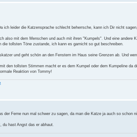
Da ich leider die Katzensprache schlecht beherrsche, kann ich Dir nicht sagen
ich also mit dem Menschen und auch mit ihren "Kumpels". Und eine andere K
n die tollsten Töne zustande, ich kann es garnicht so gut beschreiben.
ngskatzer und geht schön an den Fenstern im Haus seine Grenzen ab. Und we
nd mit den tollsten Stimmen macht er es dem Kumpel oder dem Kumpeline da d
 normale Reaktion von Tommy!
e
us der Ferne nun mal schwer zu sagen, da man die Katze ja auch so schon nic
, du hast Angst das er abhaut.