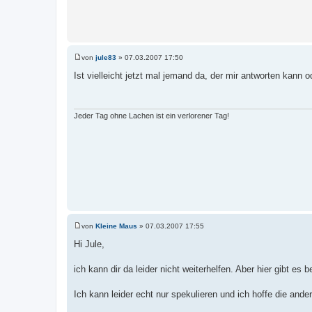
von
jule83
»
07.03.2007 17:50
B
e
Ist vielleicht jetzt mal jemand da, der mir antworten kann 
i
t
r
a
g
Jeder Tag ohne Lachen ist ein verlorener Tag!
von
Kleine Maus
»
07.03.2007 17:55
B
e
Hi Jule,
i
t
r
ich kann dir da leider nicht weiterhelfen. Aber hier gibt es
a
g
Ich kann leider echt nur spekulieren und ich hoffe die ande