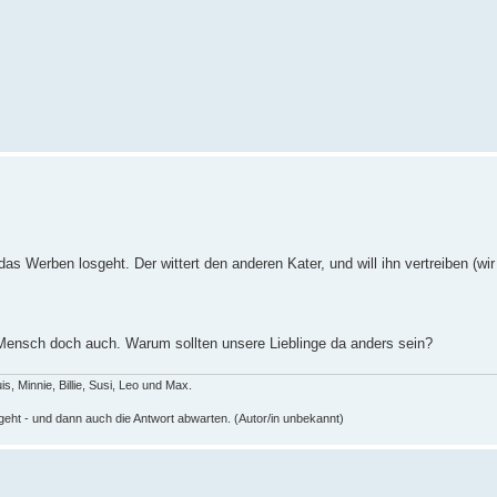
as Werben losgeht. Der wittert den anderen Kater, und will ihn vertreiben (wi
ir Mensch doch auch. Warum sollten unsere Lieblinge da anders sein?
s, Minnie, Billie, Susi, Leo und Max.
geht - und dann auch die Antwort abwarten. (Autor/in unbekannt)