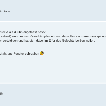
llen kann.
hreckt als du ihn angefasst hast?
kastreirt) wenn es um Revierkämpfe geht und da wollen sie immer raus gehe
ier verteidigen und hat dich dabei im Eifer des Gefechts beißen wollen.
r draht ans Fenster schrauben
ft...