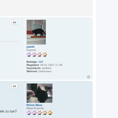
Zitat
jule83
Experte
Beiträge:
490
Registriert:
09.01.2007 17:39
Geschlecht:
weiblich
Wohnort:
Osthessen
Zitat
Kleine Maus
Mega-Experte
hrle zu tun?