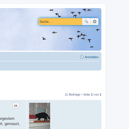
Anmelden
11 Beiträge • Seite
1
von
1
Zitat
orgestern
rt, gemauzt,