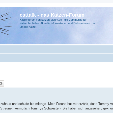
cattalk - das Katzen-Forum
Katzenforum von katzen-album.de - die Community für
Katzenliebhaber. Aktuelle Informationen und Diskussionen rund
um die Katze.
 zuhaus und schlafe bis mittags. Mein Freund hat mir erzählt, dass Tommy v
(Streuner, vermutlich Tommys Schwester). Sie haben sich angesehen, geknur