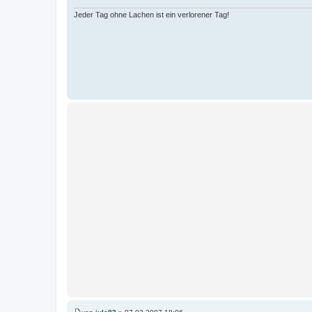
g
Jeder Tag ohne Lachen ist ein verlorener Tag!