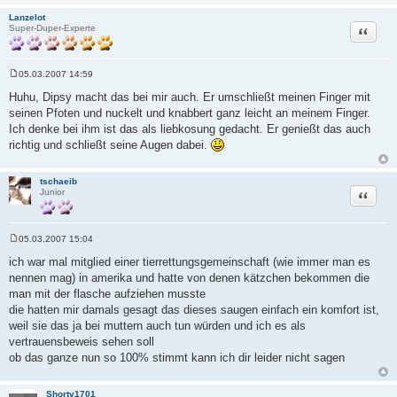
Lanzelot
Zitat
Super-Duper-Experte
05.03.2007 14:59
B
e
Huhu, Dipsy macht das bei mir auch. Er umschließt meinen Finger mit
i
seinen Pfoten und nuckelt und knabbert ganz leicht an meinem Finger.
t
r
Ich denke bei ihm ist das als liebkosung gedacht. Er genießt das auch
a
richtig und schließt seine Augen dabei.
g
tschaeib
Zitat
Junior
05.03.2007 15:04
B
e
ich war mal mitglied einer tierrettungsgemeinschaft (wie immer man es
i
nennen mag) in amerika und hatte von denen kätzchen bekommen die
t
r
man mit der flasche aufziehen musste
a
die hatten mir damals gesagt das dieses saugen einfach ein komfort ist,
g
weil sie das ja bei muttern auch tun würden und ich es als
vertrauensbeweis sehen soll
ob das ganze nun so 100% stimmt kann ich dir leider nicht sagen
Shorty1701