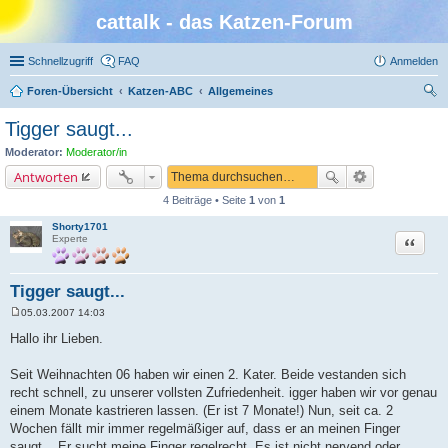
cattalk - das Katzen-Forum
Schnellzugriff
FAQ
Anmelden
Foren-Übersicht
Katzen-ABC
Allgemeines
uc
Tigger saugt...
he
Moderator:
Moderator/in
Antworten
4 Beiträge • Seite
1
von
1
Shorty1701
Zitat
Experte
Tigger saugt...
05.03.2007 14:03
B
e
Hallo ihr Lieben.
i
t
r
Seit Weihnachten 06 haben wir einen 2. Kater. Beide vestanden sich
a
recht schnell, zu unserer vollsten Zufriedenheit. igger haben wir vor genau
g
einem Monate kastrieren lassen. (Er ist 7 Monate!) Nun, seit ca. 2
Wochen fällt mir immer regelmäßiger auf, dass er an meinen Finger
saugt... Er sucht meine Finger regelrecht. Es ist nicht nervend oder