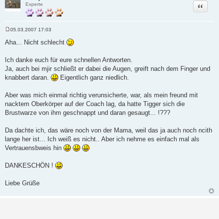
Zitat
Experte
05.03.2007 17:03
B
e
Aha... Nicht schlecht
i
t
r
Ich danke euch für eure schnellen Antworten.
a
Ja, auch bei mjir schließt er dabei die Augen, greift nach dem Finger und
g
knabbert daran.
Eigentlich ganz niedlich.
Aber was mich einmal richtig verunsicherte, war, als mein freund mit
nacktem Oberkörper auf der Coach lag, da hatte Tigger sich die
Brustwarze von ihm geschnappt und daran gesaugt... !???
Da dachte ich, das wäre noch von der Mama, weil das ja auch noch ncith
lange her ist... Ich weiß es nicht.. Aber ich nehme es einfach mal als
Vertrauensbweis hin
DANKESCHÖN !
Liebe Grüße