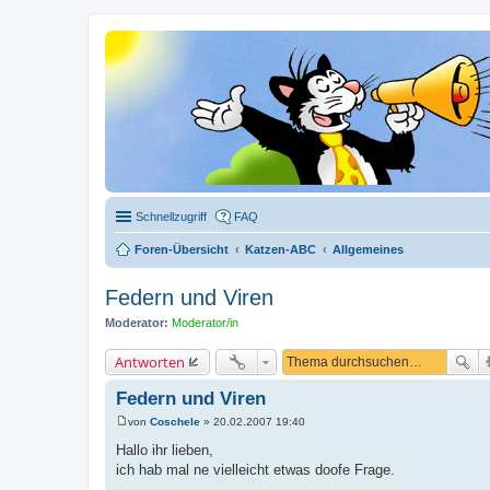
Schnellzugriff
FAQ
Foren-Übersicht
Katzen-ABC
Allgemeines
Federn und Viren
Moderator:
Moderator/in
Antworten
Federn und Viren
von
Coschele
»
20.02.2007 19:40
B
e
Hallo ihr lieben,
i
ich hab mal ne vielleicht etwas doofe Frage.
t
r