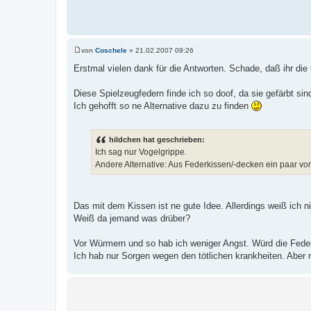
von
Coschele
»
21.02.2007 09:26
B
e
Erstmal vielen dank für die Antworten. Schade, daß ihr die
i
t
r
Diese Spielzeugfedern finde ich so doof, da sie gefärbt si
a
Ich gehofft so ne Alternative dazu zu finden
g
hildchen hat geschrieben:
Ich sag nur Vogelgrippe.
Andere Alternative: Aus Federkissen/-decken ein paar vo
Das mit dem Kissen ist ne gute Idee. Allerdings weiß ich n
Weiß da jemand was drüber?
Vor Würmern und so hab ich weniger Angst. Würd die Federn
Ich hab nur Sorgen wegen den tötlichen krankheiten. Aber na