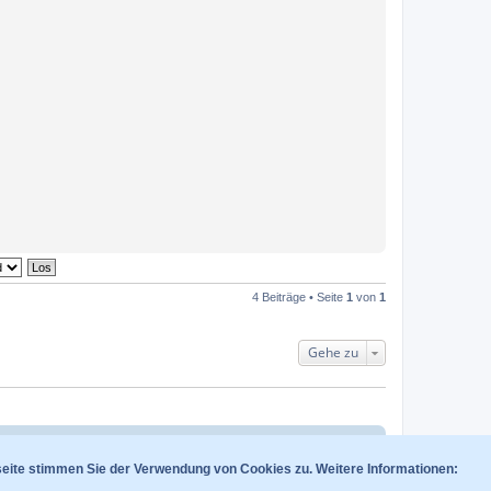
4 Beiträge • Seite
1
von
1
Gehe zu
am
Alle Cookies des Boards löschen
Alle Zeiten sind
UTC+02:00
seite stimmen Sie der Verwendung von Cookies zu. Weitere Informationen: