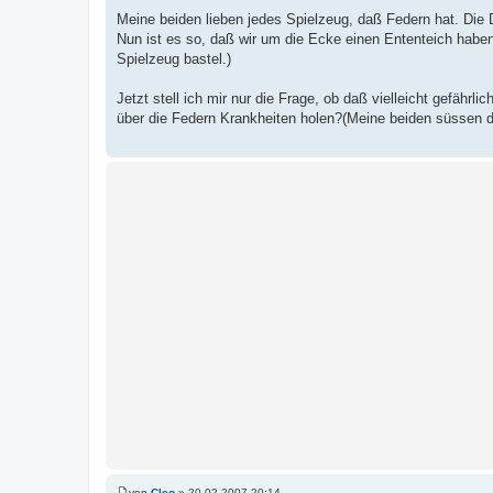
a
Meine beiden lieben jedes Spielzeug, daß Federn hat. Die Di
g
Nun ist es so, daß wir um die Ecke einen Ententeich habe
Spielzeug bastel.)
Jetzt stell ich mir nur die Frage, ob daß vielleicht gefährl
über die Federn Krankheiten holen?(Meine beiden süssen dür
von
Cleo
»
20.02.2007 20:14