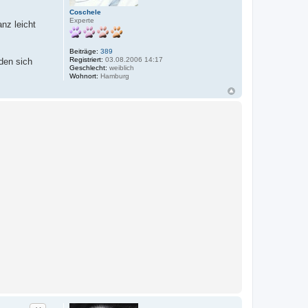
Coschele
Experte
nz leicht
Beiträge:
389
Registriert:
03.08.2006 14:17
iden sich
Geschlecht:
weiblich
Wohnort:
Hamburg