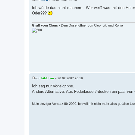
B
e
Ich würde das nicht machen... Wer weiß was mit den Enten 
i
Oder???
t
r
a
g
Gruß vom Claus
- Dem Dosenöffner von Cleo, Lilu und Ronja
von
hildchen
»
20.02.2007 20:19
B
e
Ich sag nur Vogelgrippe.
i
Andere Alternative: Aus Federkissen/-decken ein paar von 
t
r
a
g
Mein einziger Vorsatz für 2020: Ich will mir nicht mehr alles gefallen las