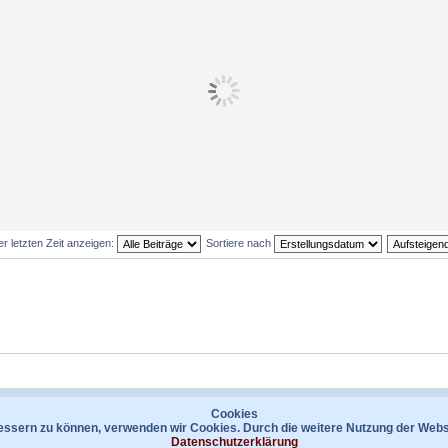
er letzten Zeit anzeigen:
Sortiere nach
Kontakt
Datenschutzerklärung
Das Te
Cookies
bessern zu können, verwenden wir Cookies. Durch die weitere Nutzung der Web
Powered by
phpBB
® Forum Software © phpBB Limited
Datenschutzerklärung
Deutsche Übersetzung durch
phpBB.de