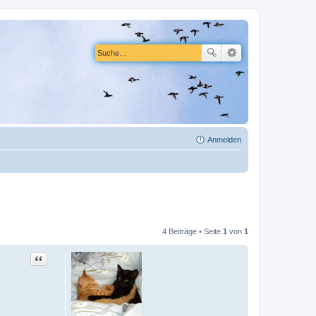
Anmelden
4 Beiträge • Seite
1
von
1
Zitat