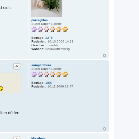
d
a
d sich
t
e
n
purraghlas
v
Super-Duper-Experte
o
n
e
l
Beiträge:
2278
a
Registriert:
10.10.2006 14:33
2
Geschlecht:
weiblich
7
Wohnort:
Nordwürttemberg
0
6
Zitat
sampanthera
Super-Duper-Experte
Beiträge:
1007
Registriert:
10.11.2006 18:47
lten dürfen
Zitat
Miezileini