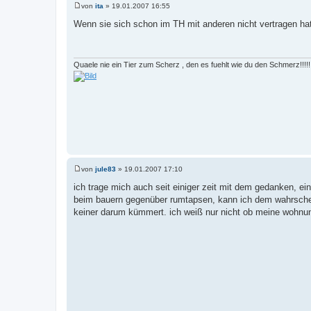
von
ita
»
19.01.2007 16:55
B
e
Wenn sie sich schon im TH mit anderen nicht vertragen hat,
i
t
r
a
g
Quaele nie ein Tier zum Scherz , den es fuehlt wie du den Schmerz!!!!!!!
von
jule83
»
19.01.2007 17:10
B
e
ich trage mich auch seit einiger zeit mit dem gedanken, e
i
beim bauern gegenüber rumtapsen, kann ich dem wahrschei
t
r
keiner darum kümmert. ich weiß nur nicht ob meine wohnung
a
g