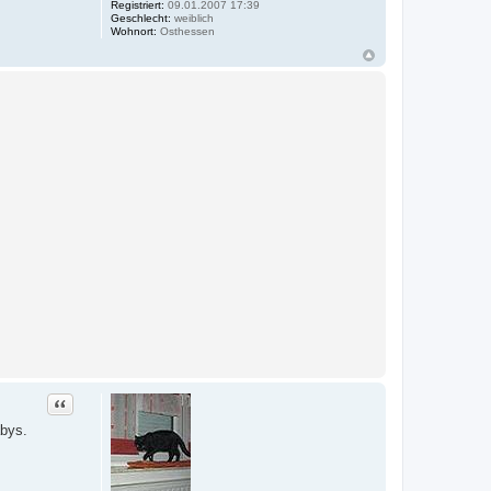
a
Registriert:
09.01.2007 17:39
2
Geschlecht:
weiblich
7
Wohnort:
Osthessen
0
6
Zitat
abys.