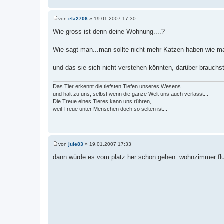
von
ela2706
»
19.01.2007 17:30
B
e
Wie gross ist denn deine Wohnung....?
i
t
r
Wie sagt man...man sollte nicht mehr Katzen haben wie m
a
g
und das sie sich nicht verstehen könnten, darüber brauch
Das Tier erkennt die tiefsten Tiefen unseres Wesens
und hält zu uns, selbst wenn die ganze Welt uns auch verlässt...
Die Treue eines Tieres kann uns rühren,
weil Treue unter Menschen doch so selten ist...
von
jule83
»
19.01.2007 17:33
B
e
dann würde es vom platz her schon gehen. wohnzimmer flur
i
t
r
a
g