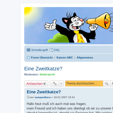
Schnellzugriff
FAQ
Foren-Übersicht
Katzen-ABC
Allgemeines
Eine Zweitkatze?
Moderator:
Moderator/in
Antworten
Eine Zweitkatze?
von
sampanthera
»
19.01.2007 16:41
B
e
Hallo heut muß ich auch mal was fragen,
i
mein Freund und ich haben uns überlegt ob wir zu unserer Li
t
r
absolut langweilig ist, obwohl sie Freigang hat. Wir spielen 