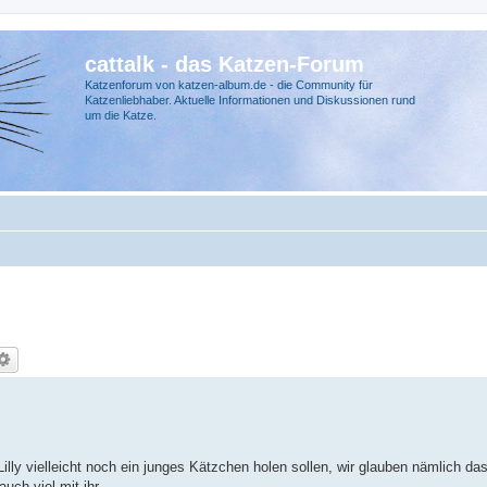
cattalk - das Katzen-Forum
Katzenforum von katzen-album.de - die Community für
Katzenliebhaber. Aktuelle Informationen und Diskussionen rund
um die Katze.
lly vielleicht noch ein junges Kätzchen holen sollen, wir glauben nämlich das 
auch viel mit ihr.