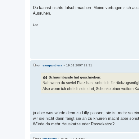
t
r
Du kannst nichts falsch machen. Meine vertragen sich auc
a
Ausruhen.
g
Ute
von
sampanthera
»
19.01.2007 22:31
B
e
i
Schnurribande hat geschrieben:
t
Nah wenn du soviel Platz hast, sehe ich für rückzugsmög
r
a
Also wenn ich ehrlich sein darf; Schenke einer weitern 
g
ja aber was würde denn zu Lilly passen, sie ist mehr so ein
wir sie nicht dann fängt sie an zu knurren macht aber sonst
Würde da mehr Hauskatze oder Rassekatze?
von
Miezileini
»
19.01.2007 23:09