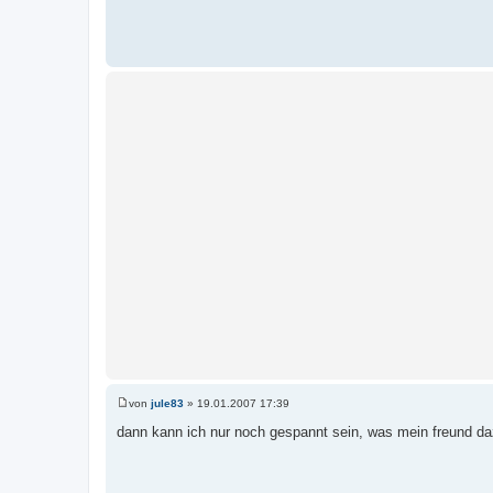
von
jule83
»
19.01.2007 17:39
B
e
dann kann ich nur noch gespannt sein, was mein freund daz
i
t
r
a
g