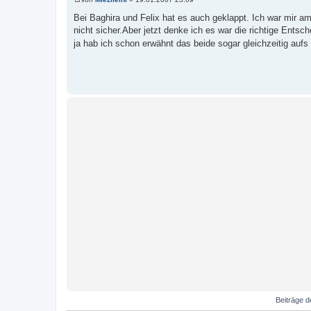
B
e
Bei Baghira und Felix hat es auch geklappt. Ich war mir a
i
nicht sicher.Aber jetzt denke ich es war die richtige Ents
t
r
ja hab ich schon erwähnt das beide sogar gleichzeitig auf
a
g
Beiträge d