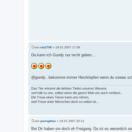
von
ela2706
»
19.01.2007 17:39
B
e
Da kann ich Gundy nur recht geben....
i
t
r
a
g
@gundy...bekomme immer Herzklopfen wenn du sowas sc
Das Tier erkennt die tiefsten Tiefen unseres Wesens
und hält zu uns, selbst wenn die ganze Welt uns auch verlässt...
Die Treue eines Tieres kann uns rühren,
weil Treue unter Menschen doch so selten ist...
von
purraghlas
»
19.01.2007 20:12
B
e
Bei Dir haben sie doch eh Freigang. Da ist es wesenlich a
i