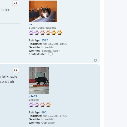
Zitat
 holen.
ita
Super-Duper-Experte
Beiträge:
2585
Registriert:
08.08.2006 18:30
Geschlecht:
weiblich
Wohnort:
Salerno/Italien
Kontaktdaten:
K
o
n
t
Zitat
a
k
 fellknäule
t
 sonst eh
d
a
t
e
n
jule83
v
Experte
o
n
i
t
Beiträge:
490
a
Registriert:
09.01.2007 17:39
Geschlecht:
weiblich
Wohnort:
Osthessen