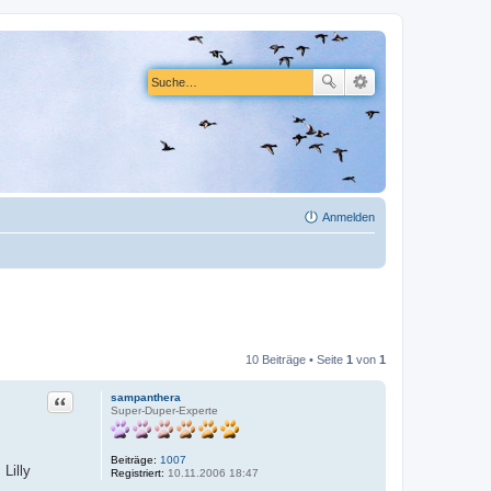
Anmelden
10 Beiträge • Seite
1
von
1
Zitat
sampanthera
Super-Duper-Experte
Beiträge:
1007
Lilly
Registriert:
10.11.2006 18:47