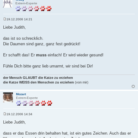
Extrem-Experte
19.12.2006 14:21
B
e
Liebe Judith,
i
t
r
das ist so schrecklich.
a
Die Daumen sind ganz, ganz fest gedrückt!
g
Er schafft das! Er
muss
einfach! Er wird wieder gesund!
Fühle Dich bitte ganz lieb umarmt, wir sind bei Dir!
der Mensch GLAUBT die Katze zu erziehen
die Katze WEISS den Menschen zu erziehen
(von mir)
Mozart
Extrem-Experte
19.12.2006 14:34
B
e
Liebe Judith,
i
t
r
dass er das Essen drin behalten hat, ist ein gutes Zeichen. Auch das er
a