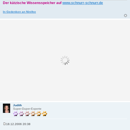
Der kätzische Wissensspeicher auf
www.schnurr-schnurr.de
In Gedenken an Ninifee
Judith
Super-Duper-Experte
18.12.2006 20:38
B