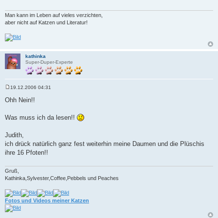
a
g
Man kann im Leben auf vieles verzichten,
aber nicht auf Katzen und Literatur!
kathinka
Super-Duper-Experte
19.12.2006 04:31
B
e
Ohh Nein!!
i
t
r
Was muss ich da lesen!!
a
g
Judith,
ich drück natürlich ganz fest weiterhin meine Daumen und die Plüschis
ihre 16 Pfoten!!
Gruß,
Kathinka,Sylvester,Coffee,Pebbels und Peaches
Fotos und Videos meiner Katzen