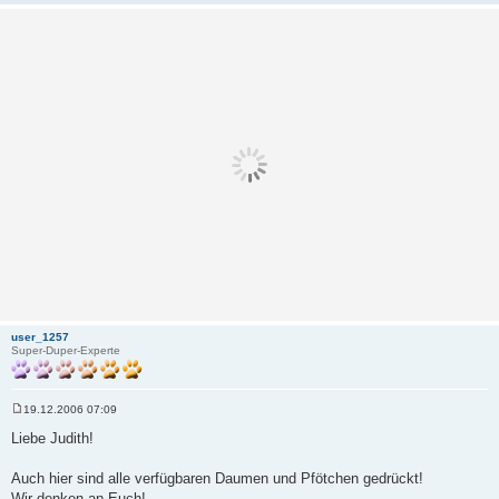
user_1257
Super-Duper-Experte
19.12.2006 07:09
B
e
Liebe Judith!
i
t
r
Auch hier sind alle verfügbaren Daumen und Pfötchen gedrückt!
a
Wir denken an Euch!