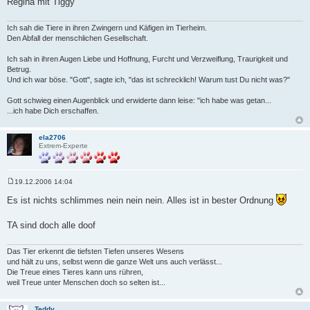
Regina mit Tiggy
Ich sah die Tiere in ihren Zwingern und Käfigen im Tierheim.
Den Abfall der menschlichen Gesellschaft.
Ich sah in ihren Augen Liebe und Hoffnung, Furcht und Verzweiflung, Traurigkeit und
Betrug.
Und ich war böse. "Gott", sagte ich, "das ist schrecklich! Warum tust Du nicht was?"
Gott schwieg einen Augenblick und erwiderte dann leise: "ich habe was getan...
...ich habe Dich erschaffen.
ela2706
Extrem-Experte
19.12.2006 14:04
B
e
Es ist nichts schlimmes nein nein nein. Alles ist in bester Ordnung
i
t
r
TA sind doch alle doof
a
g
Das Tier erkennt die tiefsten Tiefen unseres Wesens
und hält zu uns, selbst wenn die ganze Welt uns auch verlässt...
Die Treue eines Tieres kann uns rühren,
weil Treue unter Menschen doch so selten ist...
Teddy