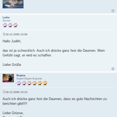
Laika
Senior
19.12.2006 13:06
B
e
Hallo Judith,
i
t
r
das ist ja schrecklich. Auch ich drücke ganz fest die Daumen. Mein
a
Gefühl sagt, er wird es schaffen.
g
Liebe Grüße
Regina
Super-Duper-Experte
19.12.2006 13:13
B
e
Auch ich drücke ganz fest die Daumen, dass es gute Nachrichten zu
i
berichten gibt!!!!
t
r
a
Liebe Grüsse,
g