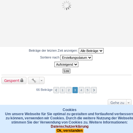
Beiträge der letzten Zeit anzeigen:
Sortiere nach
Gesperrt
66 Beiträge
1
2
3
4
5
Gehe zu
WER IST ONLINE?
Cookies
Um unsere Webseite für Sie optimal zu gestalten und fortlaufend verbesser
Mitglieder in diesem Forum: 0 Mitglieder und 71 Gäste
zu können, verwenden wir Cookies. Durch die weitere Nutzung der Webseit
stimmen Sie der Verwendung von Cookies zu. Weitere Informationen:
Foren-Übersicht
Kontakt
Datenschutzerklärung
Das Team
Datenschutzerklärung
Ok, verstanden
Powered by
phpBB
® Forum Software © phpBB Limited