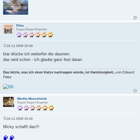
Filou
Super-Duper-Experte
18.12.2006 20:39
B
e
klar drücke ich weiterhin die daumen.
i
das wird schon - ich glaube ganz fest daran
t
r
a
g
Das letzte, was ich einer Katze nachsagen würde, ist Harmlosigkeit...
von Edward
Paley
Martha Musselmink
Super-Duper-Experte
18.12.2006 20:40
B
e
Micky schafft das!!!
i
t
r