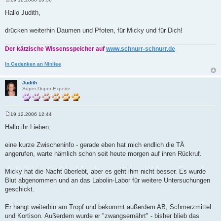
B
e
Hallo Judith,
i
t
r
drücken weiterhin Daumen und Pfoten, für Micky und für Dich!
a
g
Der kätzische Wissensspeicher auf
www.schnurr-schnurr.de
In Gedenken an Ninifee
Judith
Super-Duper-Experte
19.12.2006 12:44
B
e
Hallo ihr Lieben,
i
t
r
eine kurze Zwischeninfo - gerade eben hat mich endlich die TÄ
a
angerufen, warte nämlich schon seit heute morgen auf ihren Rückruf.
g
Micky hat die Nacht überlebt, aber es geht ihm nicht besser. Es wurde
Blut abgenommen und an das Labolin-Labor für weitere Untersuchungen
geschickt.
Er hängt weiterhin am Tropf und bekommt außerdem AB, Schmerzmittel
und Kortison. Außerdem wurde er "zwangsernährt" - bisher blieb das