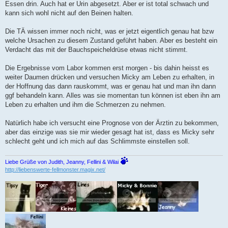
Essen drin. Auch hat er Urin abgesetzt. Aber er ist total schwach und
kann sich wohl nicht auf den Beinen halten.
Die TÄ wissen immer noch nicht, was er jetzt eigentlich genau hat bzw
welche Ursachen zu diesem Zustand geführt haben. Aber es besteht ein
Verdacht das mit der Bauchspeicheldrüse etwas nicht stimmt.
Die Ergebnisse vom Labor kommen erst morgen - bis dahin heisst es
weiter Daumen drücken und versuchen Micky am Leben zu erhalten, in
der Hoffnung das dann rauskommt, was er genau hat und man ihn dann
ggf behandeln kann. Alles was sie momentan tun können ist eben ihn am
Leben zu erhalten und ihm die Schmerzen zu nehmen.
Natürlich habe ich versucht eine Prognose von der Ärztin zu bekommen,
aber das einzige was sie mir wieder gesagt hat ist, dass es Micky sehr
schlecht geht und ich mich auf das Schlimmste einstellen soll.
Liebe Grüße von Judith, Jeanny, Fellini & Wilai
http://liebenswerte-fellmonster.magix.net/