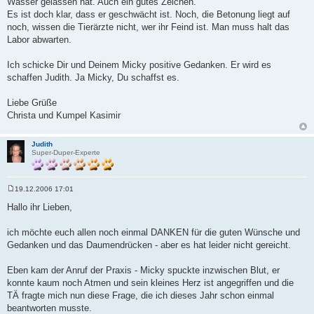
Wasser gelassen hat. Auch ein gutes Zeichen.
g
Es ist doch klar, dass er geschwächt ist. Noch, die Betonung liegt auf
noch, wissen die Tierärzte nicht, wer ihr Feind ist. Man muss halt das
Labor abwarten.
Ich schicke Dir und Deinem Micky positive Gedanken. Er wird es
schaffen Judith. Ja Micky, Du schaffst es.
Liebe Grüße
Christa und Kumpel Kasimir
Judith
Super-Duper-Experte
19.12.2006 17:01
B
e
Hallo ihr Lieben,
i
t
r
ich möchte euch allen noch einmal DANKEN für die guten Wünsche und
a
Gedanken und das Daumendrücken - aber es hat leider nicht gereicht.
g
Eben kam der Anruf der Praxis - Micky spuckte inzwischen Blut, er
konnte kaum noch Atmen und sein kleines Herz ist angegriffen und die
TÄ fragte mich nun diese Frage, die ich dieses Jahr schon einmal
beantworten musste.