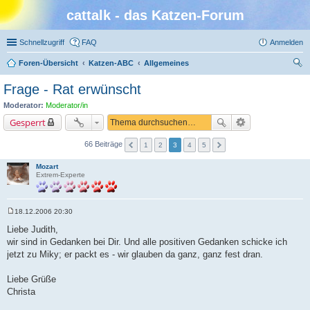
cattalk - das Katzen-Forum
Schnellzugriff
FAQ
Anmelden
Foren-Übersicht
Katzen-ABC
Allgemeines
uc
Frage - Rat erwünscht
he
Moderator:
Moderator/in
Gesperrt
66 Beiträge
1
2
3
4
5
Mozart
Extrem-Experte
18.12.2006 20:30
B
e
Liebe Judith,
i
wir sind in Gedanken bei Dir. Und alle positiven Gedanken schicke ich
t
r
jetzt zu Miky; er packt es - wir glauben da ganz, ganz fest dran.
a
g
Liebe Grüße
Christa