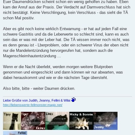
e
Euer Daumendrücken scheint schon ein wenig geholfen zu haben. Eben
i
kam der Anruf aus der Praxis. Der Verdacht auf Darmverschluss hat sich
t
r
nicht bestätigt. Keine Verschlingung, kein Verschluss - das sieht die TÄ
a
schon Mal positiv.
g
Aber es gibt noch keine wirklich Entwarnung - er hat auf jeden Fall eine
schwere Gastritis und da die Leberwerte so schlecht sind, kann es auch
sein das er was mit der Leber hat. Die TÄ wissen immer noch nicht, was
es denn genau ist - Lberproblem, oder ein schwerer Virus der eben nicht
nur die Mandelentzündung hervorgerufen hat, sondern auch die
Magenschleimhautentzündung ...
Wenn er die Nacht überlebt, werden morgen weitere Blutproben
genommen und eingeschickt und dann können wir nur abwarten, was
dabei herauskommt und wie er die nächsten Tage übersteht.
Also bitte, bitte - weiter Daumen drücken.
Liebe Grüße von Judith, Jeanny, Fellini & Wilai
http://liebenswerte-fellmonster.magix.net/