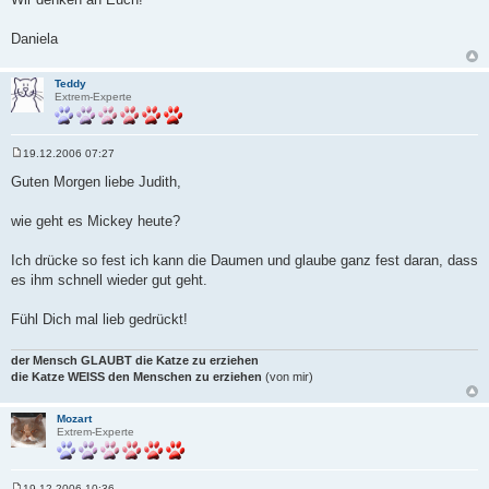
g
Daniela
Teddy
Extrem-Experte
19.12.2006 07:27
B
e
Guten Morgen liebe Judith,
i
t
r
wie geht es Mickey heute?
a
g
Ich drücke so fest ich kann die Daumen und glaube ganz fest daran, dass
es ihm schnell wieder gut geht.
Fühl Dich mal lieb gedrückt!
der Mensch GLAUBT die Katze zu erziehen
die Katze WEISS den Menschen zu erziehen
(von mir)
Mozart
Extrem-Experte
19.12.2006 10:36