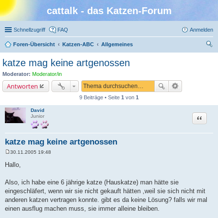
cattalk - das Katzen-Forum
Schnellzugriff
FAQ
Anmelden
Foren-Übersicht
Katzen-ABC
Allgemeines
uc
katze mag keine artgenossen
he
Moderator:
Moderator/in
Antworten
9 Beiträge • Seite
1
von
1
David
Zitat
Junior
katze mag keine artgenossen
30.11.2005 19:48
B
e
Hallo,
i
t
r
Also, ich habe eine 6 jährige katze (Hauskatze) man hätte sie
a
eingeschläfert, wenn wir sie nicht gekauft hätten ,weil sie sich nicht mit
g
anderen katzen vertragen konnte. gibt es da keine Lösung? falls wir mal
einen ausflug machen muss, sie immer alleine bleiben.