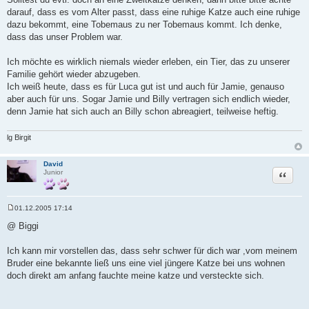
darauf, dass es vom Alter passt, dass eine ruhige Katze auch eine ruhige
dazu bekommt, eine Tobemaus zu ner Tobemaus kommt. Ich denke,
dass das unser Problem war.
Ich möchte es wirklich niemals wieder erleben, ein Tier, das zu unserer
Familie gehört wieder abzugeben.
Ich weiß heute, dass es für Luca gut ist und auch für Jamie, genauso
aber auch für uns. Sogar Jamie und Billy vertragen sich endlich wieder,
denn Jamie hat sich auch an Billy schon abreagiert, teilweise heftig.
lg Birgit
David
Zitat
Junior
01.12.2005 17:14
B
e
@ Biggi
i
t
r
Ich kann mir vorstellen das, dass sehr schwer für dich war ,vom meinem
a
Bruder eine bekannte ließ uns eine viel jüngere Katze bei uns wohnen
g
doch direkt am anfang fauchte meine katze und versteckte sich.