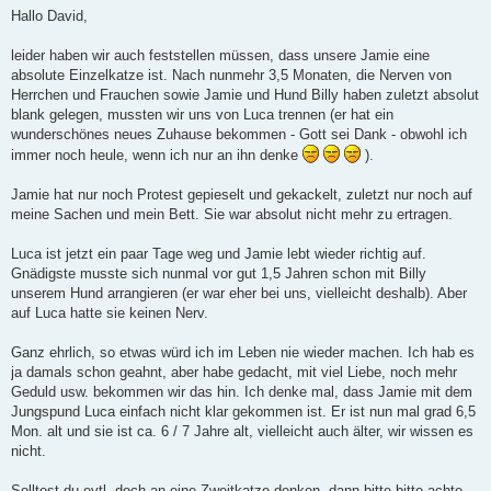
e
Hallo David,
i
t
r
leider haben wir auch feststellen müssen, dass unsere Jamie eine
a
absolute Einzelkatze ist. Nach nunmehr 3,5 Monaten, die Nerven von
g
Herrchen und Frauchen sowie Jamie und Hund Billy haben zuletzt absolut
blank gelegen, mussten wir uns von Luca trennen (er hat ein
wunderschönes neues Zuhause bekommen - Gott sei Dank - obwohl ich
immer noch heule, wenn ich nur an ihn denke
).
Jamie hat nur noch Protest gepieselt und gekackelt, zuletzt nur noch auf
meine Sachen und mein Bett. Sie war absolut nicht mehr zu ertragen.
Luca ist jetzt ein paar Tage weg und Jamie lebt wieder richtig auf.
Gnädigste musste sich nunmal vor gut 1,5 Jahren schon mit Billy
unserem Hund arrangieren (er war eher bei uns, vielleicht deshalb). Aber
auf Luca hatte sie keinen Nerv.
Ganz ehrlich, so etwas würd ich im Leben nie wieder machen. Ich hab es
ja damals schon geahnt, aber habe gedacht, mit viel Liebe, noch mehr
Geduld usw. bekommen wir das hin. Ich denke mal, dass Jamie mit dem
Jungspund Luca einfach nicht klar gekommen ist. Er ist nun mal grad 6,5
Mon. alt und sie ist ca. 6 / 7 Jahre alt, vielleicht auch älter, wir wissen es
nicht.
Solltest du evtl. doch an eine Zweitkatze denken, dann bitte bitte achte