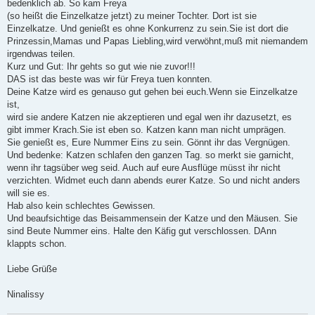
bedenklich ab. So kam Freya
(so heißt die Einzelkatze jetzt) zu meiner Tochter. Dort ist sie
Einzelkatze. Und genießt es ohne Konkurrenz zu sein.Sie ist dort die
Prinzessin,Mamas und Papas Liebling,wird verwöhnt,muß mit niemandem
irgendwas teilen.
Kurz und Gut: Ihr gehts so gut wie nie zuvor!!!
DAS ist das beste was wir für Freya tuen konnten.
Deine Katze wird es genauso gut gehen bei euch.Wenn sie Einzelkatze
ist,
wird sie andere Katzen nie akzeptieren und egal wen ihr dazusetzt, es
gibt immer Krach.Sie ist eben so. Katzen kann man nicht umprägen.
Sie genießt es, Eure Nummer Eins zu sein. Gönnt ihr das Vergnügen.
Und bedenke: Katzen schlafen den ganzen Tag. so merkt sie garnicht,
wenn ihr tagsüber weg seid. Auch auf eure Ausflüge müsst ihr nicht
verzichten. Widmet euch dann abends eurer Katze. So und nicht anders
will sie es.
Hab also kein schlechtes Gewissen.
Und beaufsichtige das Beisammensein der Katze und den Mäusen. Sie
sind Beute Nummer eins. Halte den Käfig gut verschlossen. DAnn
klappts schon.
Liebe Grüße
Ninalissy