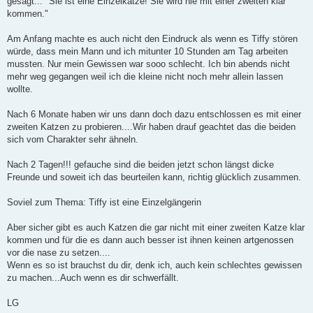
gesagt... "Sie ist eine Einzelkatze! Sie wird nie mit einer zweiten klar
g
kommen."
Am Anfang machte es auch nicht den Eindruck als wenn es Tiffy stören
würde, dass mein Mann und ich mitunter 10 Stunden am Tag arbeiten
mussten. Nur mein Gewissen war sooo schlecht. Ich bin abends nicht
mehr weg gegangen weil ich die kleine nicht noch mehr allein lassen
wollte.
Nach 6 Monate haben wir uns dann doch dazu entschlossen es mit einer
zweiten Katzen zu probieren....Wir haben drauf geachtet das die beiden
sich vom Charakter sehr ähneln.
Nach 2 Tagen!!! gefauche sind die beiden jetzt schon längst dicke
Freunde und soweit ich das beurteilen kann, richtig glücklich zusammen.
Soviel zum Thema: Tiffy ist eine Einzelgängerin
Aber sicher gibt es auch Katzen die gar nicht mit einer zweiten Katze klar
kommen und für die es dann auch besser ist ihnen keinen artgenossen
vor die nase zu setzen....
Wenn es so ist brauchst du dir, denk ich, auch kein schlechtes gewissen
zu machen...Auch wenn es dir schwerfällt.
LG