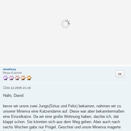
ninalissy
Zitat
Mega-Experte
03.12.2005 21:19
B
e
Hallo, David
i
t
r
bevor wir unsre zwei Jungs(Sirius und Felix) bekamen, nahmen wir zu
a
unserer Minerva eine Katzendame auf. Diese war aber bekanntermaßen
g
eine Einzelkatze. Da wir eine große Wohnung haben, dachte ich, dat
klappt schon. Sie könnten sich aus dem Weg gehen. Aber auch nach
sechs Wochen gabs nur Prügel, Geschrei und unsre Minerva magerte