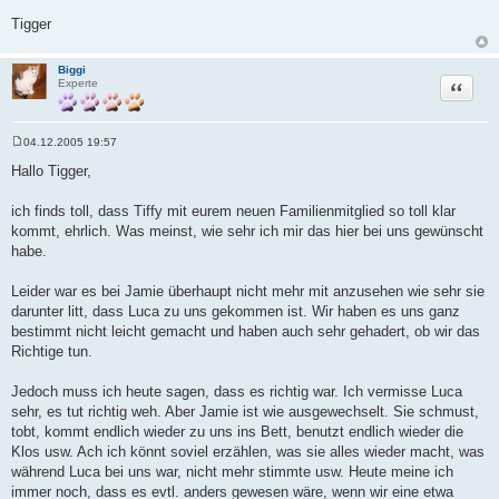
Tigger
Biggi
Zitat
Experte
04.12.2005 19:57
B
e
Hallo Tigger,
i
t
r
ich finds toll, dass Tiffy mit eurem neuen Familienmitglied so toll klar
a
kommt, ehrlich. Was meinst, wie sehr ich mir das hier bei uns gewünscht
g
habe.
Leider war es bei Jamie überhaupt nicht mehr mit anzusehen wie sehr sie
darunter litt, dass Luca zu uns gekommen ist. Wir haben es uns ganz
bestimmt nicht leicht gemacht und haben auch sehr gehadert, ob wir das
Richtige tun.
Jedoch muss ich heute sagen, dass es richtig war. Ich vermisse Luca
sehr, es tut richtig weh. Aber Jamie ist wie ausgewechselt. Sie schmust,
tobt, kommt endlich wieder zu uns ins Bett, benutzt endlich wieder die
Klos usw. Ach ich könnt soviel erzählen, was sie alles wieder macht, was
während Luca bei uns war, nicht mehr stimmte usw. Heute meine ich
immer noch, dass es evtl. anders gewesen wäre, wenn wir eine etwa