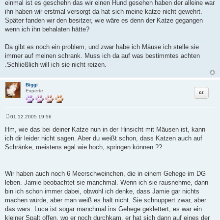
einmal ist es geschehn das wir einen Hund gesehen haben der alleine war
ihn haben wir erstmal versorgt da hat sich meine katze nicht gewehrt.
Später fanden wir den besitzer, wie wäre es denn der Katze gegangen
wenn ich ihn behalaten hätte?
Da gibt es noch ein problem, und zwar habe ich Mäuse ich stelle sie
immer auf meinen schrank. Muss ich da auf was bestimmtes achten
.Schließlich will ich sie nicht reizen.
Biggi
Zitat
Experte
01.12.2005 19:56
B
e
Hm, wie das bei deiner Katze nun in der Hinsicht mit Mäusen ist, kann
i
ich dir leider nicht sagen. Aber du weißt schon, dass Katzen auch auf
t
r
Schränke, meistens egal wie hoch, springen können ??
a
g
Wir haben auch noch 6 Meerschweinchen, die in einem Gehege im DG
leben. Jamie beobachtet sie manchmal. Wenn ich sie rausnehme, dann
bin ich schon immer dabei, obwohl ich denke, dass Jamie gar nichts
machen würde, aber man weiß es halt nicht. Sie schnuppert zwar, aber
das wars. Luca ist sogar manchmal ins Gehege geklettert, es war ein
kleiner Spalt offen, wo er noch durchkam. er hat sich dann auf eines der