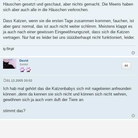
Häuschen gesetzt und geschaut, aber nichts gemacht. Die Meeris haben
sich aber auch alle in die Häuschen verkrochen.
Dass Katzen, wenn sie die ersten Tage zusammen kommen, fauchen, ist
aber ganz normal, das ist auch nicht weiter schlimm. Meistens klappt es
ja auch nach einer gewissen Eingewöhnungszeit, dass sich die Katzen
vertragen. Nur hat es leider bei uns üüüüberhaupt nicht funktioniert, leider.
lg Birgit
David
Zitat
Junior
01.12.2005 20:02
B
e
Ich hab mal gehört das die Katzenbabys sich mit nagetieren anfreunden
i
können ,denn da kennen sie sich nicht und können sich nicht wehren,
t
r
gewöhnen sich ja auch vom duft der Tiere an.
a
g
stimmt das?