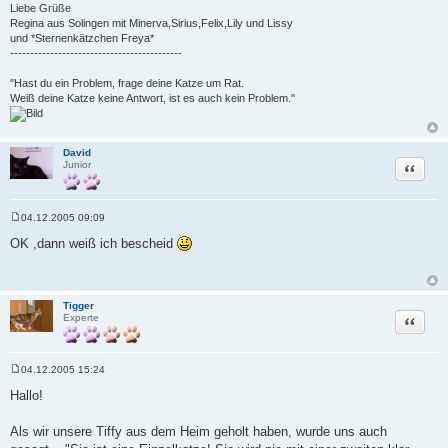
Liebe Grüße
Regina aus Solingen mit Minerva,Sirius,Felix,Lily und Lissy
und *Sternenkätzchen Freya*
-------------------------------------------
"Hast du ein Problem, frage deine Katze um Rat.
Weiß deine Katze keine Antwort, ist es auch kein Problem."
David
Zitat
Junior
04.12.2005 09:09
B
e
OK ,dann weiß ich bescheid
i
t
r
a
g
Tigger
Zitat
Experte
04.12.2005 15:24
B
e
Hallo!
i
t
r
Als wir unsere Tiffy aus dem Heim geholt haben, wurde uns auch
a