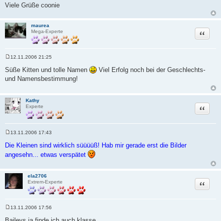
Viele Grüße coonie
maurea
Zitat
Mega-Experte
12.11.2006 21:25
B
e
Süße Kitten und tolle Namen
Viel Erfolg noch bei der Geschlechts-
i
und Namensbestimmung!
t
r
a
g
Kathy
Zitat
Experte
13.11.2006 17:43
B
e
Die Kleinen sind wirklich süüüüß! Hab mir gerade erst die Bilder
i
angesehn... etwas verspätet
t
r
a
g
ela2706
Zitat
Extrem-Experte
13.11.2006 17:56
B
e
Baileys ja finde ich auch klasse.