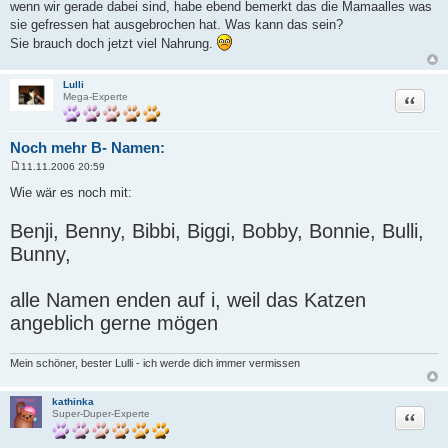
e
wenn wir gerade dabei sind, habe ebend bemerkt das die Mamaalles was
i
sie gefressen hat ausgebrochen hat. Was kann das sein?
t
r
Sie brauch doch jetzt viel Nahrung.
a
g
Lulli
Zitat
Mega-Experte
Noch mehr B- Namen:
11.11.2006 20:59
B
e
Wie wär es noch mit:
i
t
r
Benji, Benny, Bibbi, Biggi, Bobby, Bonnie, Bulli,
a
g
Bunny,
alle Namen enden auf i, weil das Katzen
angeblich gerne mögen
Mein schöner, bester Lulli - ich werde dich immer vermissen
kathinka
Zitat
Super-Duper-Experte