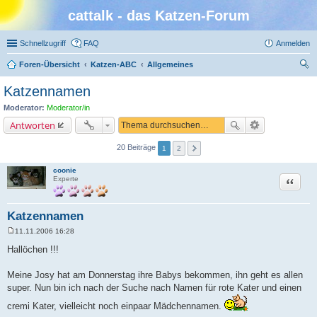
cattalk - das Katzen-Forum
Schnellzugriff
FAQ
Anmelden
Foren-Übersicht
Katzen-ABC
Allgemeines
uc
Katzennamen
he
Moderator:
Moderator/in
Antworten
20 Beiträge
1
2
coonie
Zitat
Experte
Katzennamen
11.11.2006 16:28
B
e
Hallöchen !!!
i
t
r
Meine Josy hat am Donnerstag ihre Babys bekommen, ihn geht es allen
a
super. Nun bin ich nach der Suche nach Namen für rote Kater und einen
g
cremi Kater, vielleicht noch einpaar Mädchennamen.