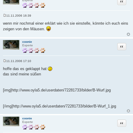
Zitat
Experte
11.11.2006 16:39
B
e
wenn mir nochmal einer erklärt wie ich sie einstelle, könnte ich euch eins
i
zeigen von den Mäusen.
t
r
a
g
coonie
Zitat
Experte
11.11.2006 17:10
B
e
hoffe das es geklappt hat
i
das sind meine süßen
t
r
a
g
[img]http://www.oyla5.de/userdaten/72281733/bilder/B-Wurf.jpg
[/img]http://www.oyla5.de/userdaten/72281733/bilder/B-Wurf_1.jpg
coonie
Zitat
Experte