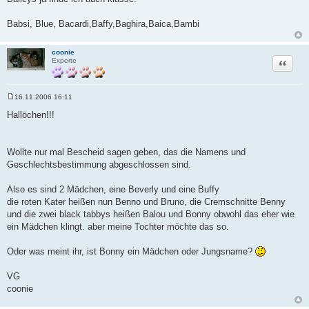
i
t
r
Babsi, Blue, Bacardi,Baffy,Baghira,Baica,Bambi
a
g
coonie
Zitat
Experte
16.11.2006 16:11
B
e
Hallöchen!!!
i
t
r
a
Wollte nur mal Bescheid sagen geben, das die Namens und
g
Geschlechtsbestimmung abgeschlossen sind.
Also es sind 2 Mädchen, eine Beverly und eine Buffy
die roten Kater heißen nun Benno und Bruno, die Cremschnitte Benny
und die zwei black tabbys heißen Balou und Bonny obwohl das eher wie
ein Mädchen klingt. aber meine Tochter möchte das so.
Oder was meint ihr, ist Bonny ein Mädchen oder Jungsname?
VG
coonie