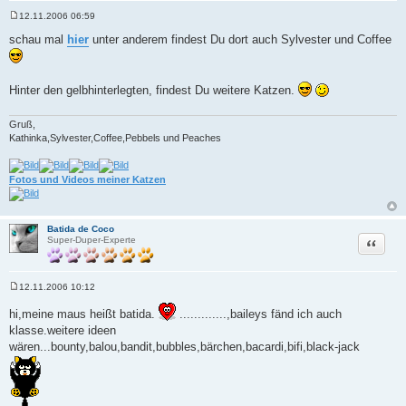
12.11.2006 06:59
B
e
schau mal
hier
unter anderem findest Du dort auch Sylvester und Coffee
i
t
r
a
Hinter den gelbhinterlegten, findest Du weitere Katzen.
g
Gruß,
Kathinka,Sylvester,Coffee,Pebbels und Peaches
Fotos und Videos meiner Katzen
Batida de Coco
Zitat
Super-Duper-Experte
12.11.2006 10:12
B
e
hi,meine maus heißt batida.
.............,baileys fänd ich auch
i
t
klasse.weitere ideen
r
wären...bounty,balou,bandit,bubbles,bärchen,bacardi,bifi,black-jack
a
g