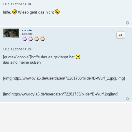
11.11.2006 17:10
B
e
hilfe,
Wieso geht das nicht
i
t
r
a
g
coonie
Zitat
Experte
11.11.2006 17:13
B
e
[quote="coonie"]hoffe das es geklappt hat
i
das sind meine süßen
t
r
a
g
[/img]http://www.oyla5.de/userdaten/72281733/bilder/B-Wurf_1.jpg[/img]
[img]http://www.oyla5.de/userdaten/72281733/bilder/B-Wurf.jpg[img]