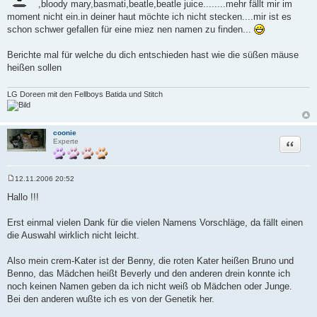
,bloody mary,basmati,beatle,beatle juice........mehr fällt mir im
moment nicht ein.in deiner haut möchte ich nicht stecken....mir ist es
schon schwer gefallen für eine miez nen namen zu finden...
Berichte mal für welche du dich entschieden hast wie die süßen mäuse
heißen sollen
LG Doreen mit den Fellboys Batida und Stitch
coonie
Zitat
Experte
12.11.2006 20:52
B
e
Hallo !!!
i
t
r
Erst einmal vielen Dank für die vielen Namens Vorschläge, da fällt einen
a
die Auswahl wirklich nicht leicht.
g
Also mein crem-Kater ist der Benny, die roten Kater heißen Bruno und
Benno, das Mädchen heißt Beverly und den anderen drein konnte ich
noch keinen Namen geben da ich nicht weiß ob Mädchen oder Junge.
Bei den anderen wußte ich es von der Genetik her.