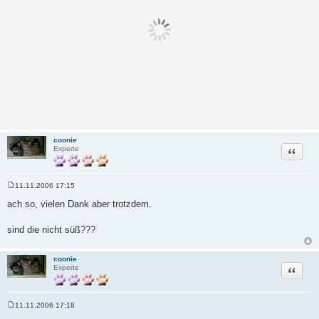
coonie
Zitat
Experte
11.11.2006 17:15
B
e
ach so, vielen Dank aber trotzdem.
i
t
r
sind die nicht süß???
a
g
coonie
Zitat
Experte
11.11.2006 17:18
B