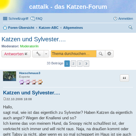
cattalk - das Katzen-Forum
Schnellzugriff
FAQ
Anmelden
Foren-Übersicht
Katzen-ABC
Allgemeines
uc
Katzen und Sylvester....
he
Moderator:
Moderator/in
Antworten
33 Beiträge
1
2
3
Hoeschmaus3
Zitat
Experte
Katzen und Sylvester....
22.10.2006 18:08
B
e
Hallo,
i
sagt mal, wie ist das eigentlich zu Sylvester? Haben Katzen da eigentlich
t
r
auch angst? Wegen der Knallerei und so?
a
Ich kenne das von meinem Hund, da Snoopy nicht schußfest ist, der
g
verkriecht sich immer und will nicht raus. Naja, na draußen kommt oder
geht Tabsy ja nicht, aber wenn es so mal scheppert im Haus ist sie auch