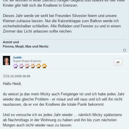
OK wir wohnen in einer ziemlich ruhigen Gegend und obwohl es hier viele
Kinder gibt hält sich die Knallerei in Grenzen.
Dieses Jahr werde wir wohl bei Freunden Silvester feiern und unsere
Kleinen zuhause lassen. Nur die Katzenklappe zum Balkon werde ich
sicherheitshalber schließen. Alle Rolläden und Fenster zu und in einem
Zimmer das Licht anlassen sollte reichen.
Astrid und
Fionna, Mogli, Max und Moritz
Judith
Zitat
Super-Duper-Experte
23.10.2006 08:08
B
e
Hallo Heidi,
i
t
r
du weisst ja das mein Micky auch Freigänger ist und ich habe jedes Jahr
a
wieder das gleiche Problem - er miaut und will raus und ich will ihn nicht
g
rauslassen, da er vor der Knallerei die totale Panik bekommt.
Und so versuche ich es jedes Jahr wieder ... nämlich Micky spätestens
ab Nachmittags in der Wohnung zu haben und ihn bis zum nächsten
Morgen auch nicht wieder raus zu lassen.