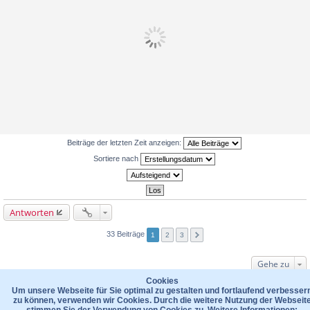
Beiträge der letzten Zeit anzeigen:
Sortiere nach
Antworten
33 Beiträge
1
2
3
Gehe zu
WER IST ONLINE?
Cookies
Um unsere Webseite für Sie optimal zu gestalten und fortlaufend verbesser
Mitglieder in diesem Forum: 0 Mitglieder und 63 Gäste
zu können, verwenden wir Cookies. Durch die weitere Nutzung der Webseit