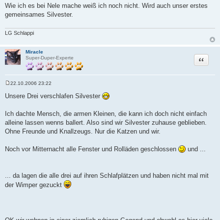
Wie ich es bei Nele mache weiß ich noch nicht. Wird auch unser erstes
gemeinsames Silvester.
LG Schlappi
Miracle
Zitat
Super-Duper-Experte
22.10.2006 23:22
B
e
Unsere Drei verschlafen Silvester
i
t
r
Ich dachte Mensch, die armen Kleinen, die kann ich doch nicht einfach
a
alleine lassen wenns ballert. Also sind wir Silvester zuhause geblieben.
g
Ohne Freunde und Knallzeugs. Nur die Katzen und wir.
Noch vor Mitternacht alle Fenster und Rolläden geschlossen
und ...
... da lagen die alle drei auf ihren Schlafplätzen und haben nicht mal mit
der Wimper gezuckt