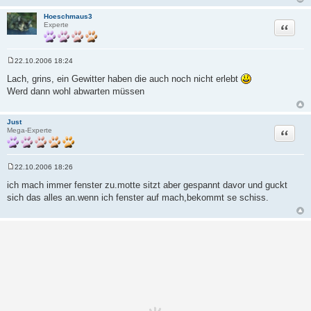
Hoeschmaus3
Zitat
Experte
22.10.2006 18:24
B
e
Lach, grins, ein Gewitter haben die auch noch nicht erlebt
i
Werd dann wohl abwarten müssen
t
r
a
g
Just
Zitat
Mega-Experte
22.10.2006 18:26
B
e
ich mach immer fenster zu.motte sitzt aber gespannt davor und guckt
i
sich das alles an.wenn ich fenster auf mach,bekommt se schiss.
t
r
a
g