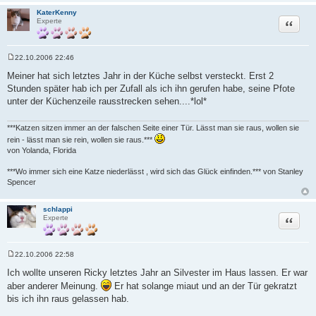
KaterKenny
Zitat
Experte
22.10.2006 22:46
B
e
Meiner hat sich letztes Jahr in der Küche selbst versteckt. Erst 2
i
Stunden später hab ich per Zufall als ich ihn gerufen habe, seine Pfote
t
r
unter der Küchenzeile rausstrecken sehen....*lol*
a
g
***Katzen sitzen immer an der falschen Seite einer Tür. Lässt man sie raus, wollen sie
rein - lässt man sie rein, wollen sie raus.***
von Yolanda, Florida
***Wo immer sich eine Katze niederlässt , wird sich das Glück einfinden.*** von Stanley
Spencer
schlappi
Zitat
Experte
22.10.2006 22:58
B
e
Ich wollte unseren Ricky letztes Jahr an Silvester im Haus lassen. Er war
i
aber anderer Meinung.
Er hat solange miaut und an der Tür gekratzt
t
r
bis ich ihn raus gelassen hab.
a
g