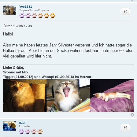
a
g
Yve1981
Zitat
Super-Duper-Experte
22.10.2006 19:49
B
e
Hallo!
i
t
r
Also meine haben letztes Jahr Silvester verpennt und ich hatte sogar die
a
Balkontür auf. Aber hier in der Straße wohnen fast nur Leute über 60, also
g
viel geballert wird hier nicht.
Liebe Grüße,
Yvonne mit Mio.
Tigger (21.09.2012) und Whoopi (01.09.2018) im Herzen
gagi
Zitat
Experte