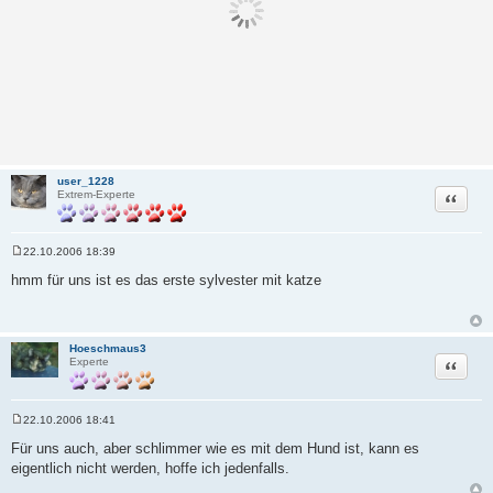
user_1228
Zitat
Extrem-Experte
22.10.2006 18:39
B
e
hmm für uns ist es das erste sylvester mit katze
i
t
r
a
g
Hoeschmaus3
Zitat
Experte
22.10.2006 18:41
B
e
Für uns auch, aber schlimmer wie es mit dem Hund ist, kann es
i
eigentlich nicht werden, hoffe ich jedenfalls.
t
r