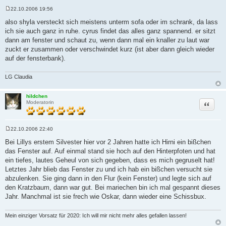
22.10.2006 19:56
B
e
also shyla versteckt sich meistens unterm sofa oder im schrank, da lass
i
ich sie auch ganz in ruhe. cyrus findet das alles ganz spannend. er sitzt
t
r
dann am fenster und schaut zu, wenn dann mal ein knaller zu laut war
a
zuckt er zusammen oder verschwindet kurz (ist aber dann gleich wieder
g
auf der fensterbank).
LG Claudia
hildchen
Zitat
Moderatorin
22.10.2006 22:40
B
e
Bei Lillys erstem Silvester hier vor 2 Jahren hatte ich Hirni ein bißchen
i
das Fenster auf. Auf einmal stand sie hoch auf den Hinterpfoten und hat
t
r
ein tiefes, lautes Geheul von sich gegeben, dass es mich gegruselt hat!
a
Letztes Jahr blieb das Fenster zu und ich hab ein bißchen versucht sie
g
abzulenken. Sie ging dann in den Flur (kein Fenster) und legte sich auf
den Kratzbaum, dann war gut. Bei mariechen bin ich mal gespannt dieses
Jahr. Manchmal ist sie frech wie Oskar, dann wieder eine Schissbux.
Mein einziger Vorsatz für 2020: Ich will mir nicht mehr alles gefallen lassen!