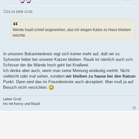
23.10.2006 11:02
B
e
i
t
r
Werde haalt schief angesrehen, das ich wegen Katze zu Haus bleiben
a
möchte
g
In unserem Bekanntenkreis regt sich keiner mehr auf, daß wir zu
Sylvester lieber bei unseren Katzen bleiben. Raudi ist nämlich auch so'n
Schisser der die Wände hoch geht bei Knallerei.
Ich denke aber auch, wenn man seine Meinung eindeutig vertritt. Nicht
vielleicht oder mal sehen, sondern
wir bleiben zu hause bei den Katzen
Punkt. Dann wird das im Freundeskreis auch akzeptiert. Man muß ja auf
Besuch nicht verzichten.
Lieber Gruß
Iris mit Kessy und Raudi