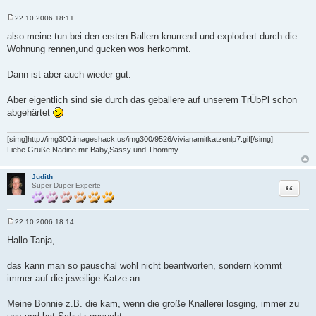
22.10.2006 18:11
B
e
also meine tun bei den ersten Ballern knurrend und explodiert durch die
i
Wohnung rennen,und gucken wos herkommt.
t
r
a
Dann ist aber auch wieder gut.
g
Aber eigentlich sind sie durch das geballere auf unserem TrÜbPl schon
abgehärtet
[simg]http://img300.imageshack.us/img300/9526/vivianamitkatzenlp7.gif[/simg]
Liebe Grüße Nadine mit Baby,Sassy und Thommy
Judith
Zitat
Super-Duper-Experte
22.10.2006 18:14
B
e
Hallo Tanja,
i
t
r
das kann man so pauschal wohl nicht beantworten, sondern kommt
a
immer auf die jeweilige Katze an.
g
Meine Bonnie z.B. die kam, wenn die große Knallerei losging, immer zu