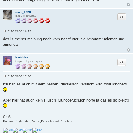
user_1228
Zitat
Extrem-Experte
17.10.2006 16:43
B
e
des is meiner meinung nach vom nassfutter. sie bekommt miamor und
i
aimonda
t
r
a
g
kathinka
Zitat
Super-Duper-Experte
17.10.2006 17:50
B
e
ich hab es auch mit dem besten Rindfleisch versucht,wird total ignoriert!
i
t
r
a
Aber hier hat auch kein Plüschi Mundgeruch,ich hoffe ja das es so bleibt!
g
Gruß,
Kathinka,Sylvester,Coffee,Pebbels und Peaches