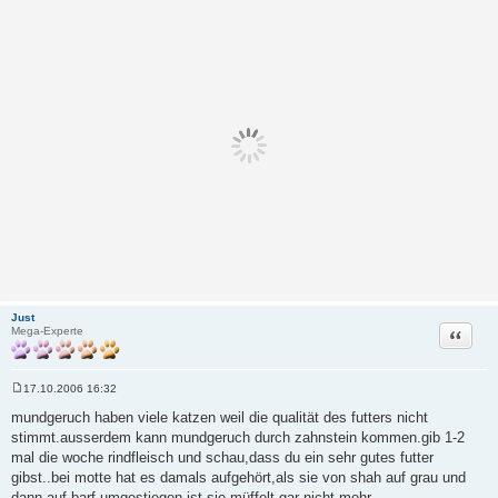
Just
Zitat
Mega-Experte
17.10.2006 16:32
B
e
mundgeruch haben viele katzen weil die qualität des futters nicht
i
stimmt.ausserdem kann mundgeruch durch zahnstein kommen.gib 1-2
t
r
mal die woche rindfleisch und schau,dass du ein sehr gutes futter
a
gibst..bei motte hat es damals aufgehört,als sie von shah auf grau und
g
dann auf barf umgestiegen ist.sie müffelt gar nicht mehr