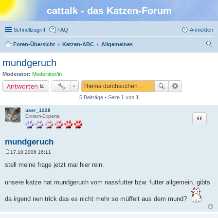
cattalk - das Katzen-Forum
Schnellzugriff
FAQ
Anmelden
Foren-Übersicht
Katzen-ABC
Allgemeines
uc
mundgeruch
he
Moderator:
Moderator/in
Antworten
5 Beiträge • Seite
1
von
1
user_1228
Zitat
Extrem-Experte
mundgeruch
17.10.2006 16:11
B
e
stell meine frage jetzt mal hier rein.
i
t
r
unsere katze hat mundgeruch vom nassfutter bzw. futter allgemein. gibts
a
g
da irgend nen trick das es nicht mehr so müffelt aus dem mund?