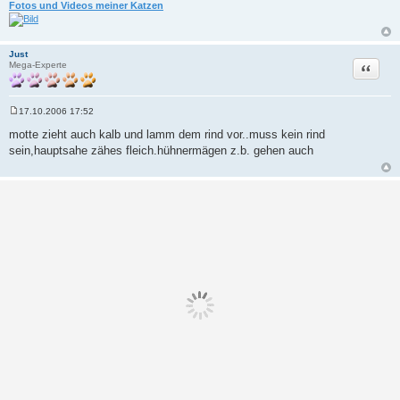
Fotos und Videos meiner Katzen
Just
Zitat
Mega-Experte
17.10.2006 17:52
B
e
motte zieht auch kalb und lamm dem rind vor..muss kein rind
i
sein,hauptsahe zähes fleich.hühnermägen z.b. gehen auch
t
r
a
g