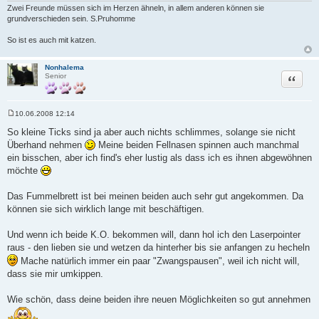
Zwei Freunde müssen sich im Herzen ähneln, in allem anderen können sie
grundverschieden sein. S.Pruhomme
So ist es auch mit katzen.
Nonhalema
Zitat
Senior
10.06.2008 12:14
B
e
So kleine Ticks sind ja aber auch nichts schlimmes, solange sie nicht
i
Überhand nehmen
Meine beiden Fellnasen spinnen auch manchmal
t
r
ein bisschen, aber ich find's eher lustig als dass ich es ihnen abgewöhnen
a
möchte
g
Das Fummelbrett ist bei meinen beiden auch sehr gut angekommen. Da
können sie sich wirklich lange mit beschäftigen.
Und wenn ich beide K.O. bekommen will, dann hol ich den Laserpointer
raus - den lieben sie und wetzen da hinterher bis sie anfangen zu hecheln
Mache natürlich immer ein paar "Zwangspausen", weil ich nicht will,
dass sie mir umkippen.
Wie schön, dass deine beiden ihre neuen Möglichkeiten so gut annehmen