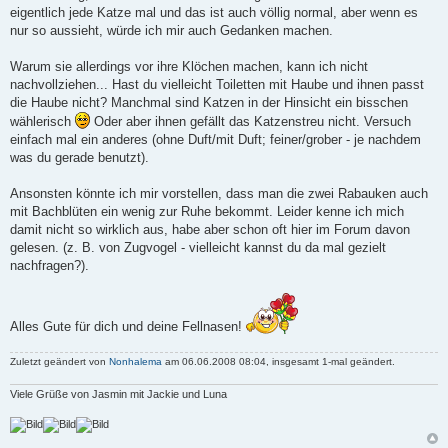
eigentlich jede Katze mal und das ist auch völlig normal, aber wenn es
nur so aussieht, würde ich mir auch Gedanken machen.
Warum sie allerdings vor ihre Klöchen machen, kann ich nicht
nachvollziehen... Hast du vielleicht Toiletten mit Haube und ihnen passt
die Haube nicht? Manchmal sind Katzen in der Hinsicht ein bisschen
wählerisch
Oder aber ihnen gefällt das Katzenstreu nicht. Versuch
einfach mal ein anderes (ohne Duft/mit Duft; feiner/grober - je nachdem
was du gerade benutzt).
Ansonsten könnte ich mir vorstellen, dass man die zwei Rabauken auch
mit Bachblüten ein wenig zur Ruhe bekommt. Leider kenne ich mich
damit nicht so wirklich aus, habe aber schon oft hier im Forum davon
gelesen. (z. B. von Zugvogel - vielleicht kannst du da mal gezielt
nachfragen?).
Alles Gute für dich und deine Fellnasen!
Zuletzt geändert von
Nonhalema
am 06.06.2008 08:04, insgesamt 1-mal geändert.
Viele Grüße von Jasmin mit Jackie und Luna