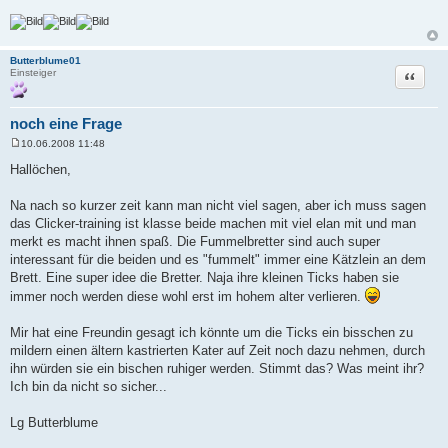
Butterblume01
Zitat
Einsteiger
noch eine Frage
10.06.2008 11:48
B
e
Hallöchen,
i
t
r
Na nach so kurzer zeit kann man nicht viel sagen, aber ich muss sagen
a
das Clicker-training ist klasse beide machen mit viel elan mit und man
g
merkt es macht ihnen spaß. Die Fummelbretter sind auch super
interessant für die beiden und es "fummelt" immer eine Kätzlein an dem
Brett. Eine super idee die Bretter. Naja ihre kleinen Ticks haben sie
immer noch werden diese wohl erst im hohem alter verlieren.
Mir hat eine Freundin gesagt ich könnte um die Ticks ein bisschen zu
mildern einen ältern kastrierten Kater auf Zeit noch dazu nehmen, durch
ihn würden sie ein bischen ruhiger werden. Stimmt das? Was meint ihr?
Ich bin da nicht so sicher...
Lg Butterblume