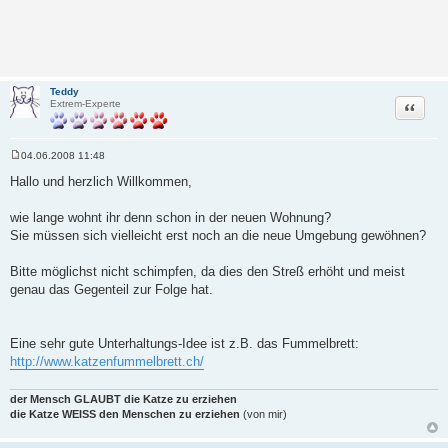
Teddy
Zitat
Extrem-Experte
04.06.2008 11:48
B
e
Hallo und herzlich Willkommen,
i
t
r
wie lange wohnt ihr denn schon in der neuen Wohnung?
a
Sie müssen sich vielleicht erst noch an die neue Umgebung gewöhnen?
g
Bitte möglichst nicht schimpfen, da dies den Streß erhöht und meist
genau das Gegenteil zur Folge hat.
Eine sehr gute Unterhaltungs-Idee ist z.B. das Fummelbrett:
http://www.katzenfummelbrett.ch/
der Mensch GLAUBT die Katze zu erziehen
die Katze WEISS den Menschen zu erziehen
(von mir)