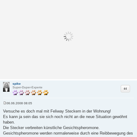
spike
Zitat
Super-Duper-Experte
06.06.2008 08:05
B
e
Versuche es doch mal mit Feliway Steckern in der Wohnung!
i
Es kann ja sein das sie sich noch nicht an die neue Situation gewöhnt
t
r
haben.
a
Die Stecker verbreiten künstliche Gesichtspheromone.
g
Gesichtspheromone werden normalerweise durch eine Reibbewegung des