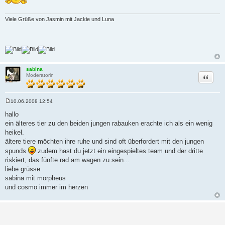
Viele Grüße von Jasmin mit Jackie und Luna
sabina
Zitat
Moderatorin
10.06.2008 12:54
B
e
hallo
i
ein älteres tier zu den beiden jungen rabauken erachte ich als ein wenig
t
r
heikel.
a
ältere tiere möchten ihre ruhe und sind oft überfordert mit den jungen
g
spunds
zudem hast du jetzt ein eingespieltes team und der dritte
riskiert, das fünfte rad am wagen zu sein...
liebe grüsse
sabina mit morpheus
und cosmo immer im herzen