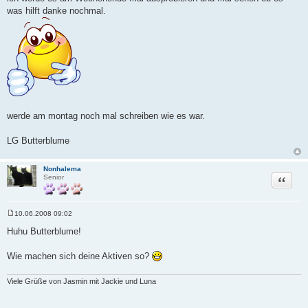
was hilft danke nochmal.
werde am montag noch mal schreiben wie es war.
LG Butterblume
Nonhalema
Zitat
Senior
10.06.2008 09:02
B
e
Huhu Butterblume!
i
t
r
Wie machen sich deine Aktiven so?
a
g
Viele Grüße von Jasmin mit Jackie und Luna