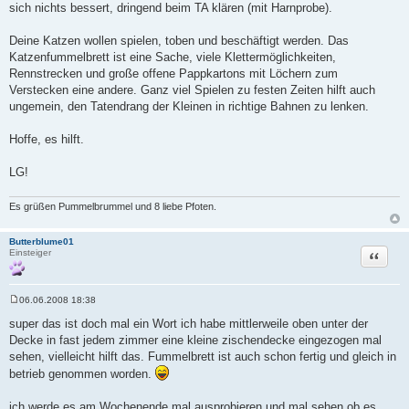
sich nichts bessert, dringend beim TA klären (mit Harnprobe).
Deine Katzen wollen spielen, toben und beschäftigt werden. Das
Katzenfummelbrett ist eine Sache, viele Klettermöglichkeiten,
Rennstrecken und große offene Pappkartons mit Löchern zum
Verstecken eine andere. Ganz viel Spielen zu festen Zeiten hilft auch
ungemein, den Tatendrang der Kleinen in richtige Bahnen zu lenken.
Hoffe, es hilft.
LG!
Es grüßen Pummelbrummel und 8 liebe Pfoten.
Butterblume01
Zitat
Einsteiger
06.06.2008 18:38
B
e
super das ist doch mal ein Wort ich habe mittlerweile oben unter der
i
Decke in fast jedem zimmer eine kleine zischendecke eingezogen mal
t
r
sehen, vielleicht hilft das. Fummelbrett ist auch schon fertig und gleich in
a
betrieb genommen worden.
g
ich werde es am Wochenende mal ausprobieren und mal sehen ob es