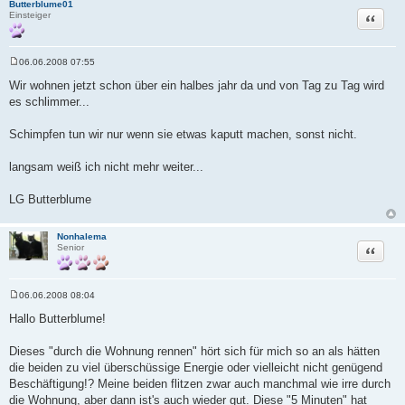
Butterblume01
Zitat
Einsteiger
06.06.2008 07:55
B
e
Wir wohnen jetzt schon über ein halbes jahr da und von Tag zu Tag wird
i
es schlimmer...
t
r
a
Schimpfen tun wir nur wenn sie etwas kaputt machen, sonst nicht.
g
langsam weiß ich nicht mehr weiter...
LG Butterblume
Nonhalema
Zitat
Senior
06.06.2008 08:04
B
e
Hallo Butterblume!
i
t
r
Dieses "durch die Wohnung rennen" hört sich für mich so an als hätten
a
die beiden zu viel überschüssige Energie oder vielleicht nicht genügend
g
Beschäftigung!? Meine beiden flitzen zwar auch manchmal wie irre durch
die Wohnung, aber dann ist's auch wieder gut. Diese "5 Minuten" hat