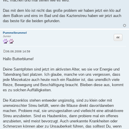
WE machen und mal sehen wie es wird.
Das mit dem klo ist nicht das große problem wir haben jetzt ein klo auf
dem Balkon und eins im Bad und das Kaztenstreu haben wir jetzt auch
das beste für die beiden gefunden.
Pummelbrummel
Zitat
Junior
06.06.2008 14:59
B
e
Hallo Butterblume!
i
t
r
Deine Samtpfoten sind jetzt im aktivsten Alter, wo sie vor Energie und
a
Tatendrang fast platzen. Ich glaube, manche von uns vergessen, dass
g
jede Miezekatze auch heute noch ein Raubtier ist, das unendlich viele
Reize, Bewegung und Beschäftigung braucht. Bleiben diese aus, kommt
es zu solchen Auffälligkeiten.
Die Katzenklos stehen entweder ungünstig, sind zu klein oder mit
unerwünschter Streu befüllt, wenn die Mäuse direkt davor/daneben
machen. Probiere mal, sie umzugestalten und vielleicht eine attraktivere
Streu anzubieten. Sind es Haubenklos, dann probiere mal ein offenes
anzubieten, wird meist bevorzugt. Auch unerkannte Krankheiten oder
Schmerzen können aber zu Unsauberkeit führen, das solltest Du, wenn