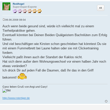
RedAngel
Zitat
Super-Duper-Experte
06.06.2008 08:04
B
e
Auch wenn beide gesund sind, würde ich vielleicht mal zu einem
i
Tierheilpraktiker gehen.
t
r
Eventuell könnten bei Deinen Beiden Quälgeistern Bachnlüten zum Erfolg
a
führen.
g
Und viel beschäftigen wie Kirsten schon geschrieben hat könntest Du sie
mit einem Fummelbrett bei Laune halten oder sie mit Clickertraining
fordern.
Vielleicht paßt ihnen auch der Standort der Kaklos nicht.
Hat sich denn außer dem Wohnungswechsel vor einem halben Jahr noch
etwas verändert?
Ich drück Dir auf jeden Fall die Daumen, daß Ihr das in den Griff
bekommt!
Ganz lieben Gruß von Angi und Gary!
http://www.rotertiger.de