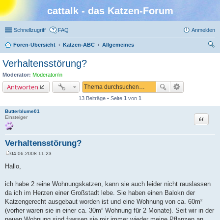
cattalk - das Katzen-Forum
Schnellzugriff
FAQ
Anmelden
Foren-Übersicht
Katzen-ABC
Allgemeines
uc
Verhaltensstörung?
he
Moderator:
Moderator/in
Antworten
13 Beiträge • Seite
1
von
1
Butterblume01
Zitat
Einsteiger
Verhaltensstörung?
04.06.2008 11:23
B
e
Hallo,
i
t
r
ich habe 2 reine Wohnungskatzen, kann sie auch leider nicht rauslassen
a
da ich im Herzen einer Großstadt lebe. Sie haben einen Balokn der
g
Katzengerecht ausgebaut worden ist und eine Wohnung von ca. 60m²
(vorher waren sie in einer ca. 30m² Wohnung für 2 Monate). Seit wir in der
neuen Wohnung sind fressen sie mir immer wieder meine Pflanzen an