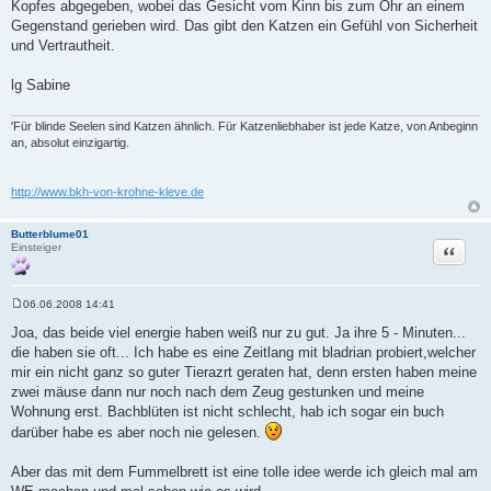
Kopfes abgegeben, wobei das Gesicht vom Kinn bis zum Ohr an einem
Gegenstand gerieben wird. Das gibt den Katzen ein Gefühl von Sicherheit
und Vertrautheit.
lg Sabine
'Für blinde Seelen sind Katzen ähnlich. Für Katzenliebhaber ist jede Katze, von Anbeginn
an, absolut einzigartig.
http://www.bkh-von-krohne-kleve.de
Butterblume01
Zitat
Einsteiger
06.06.2008 14:41
B
e
Joa, das beide viel energie haben weiß nur zu gut. Ja ihre 5 - Minuten...
i
die haben sie oft... Ich habe es eine Zeitlang mit bladrian probiert,welcher
t
r
mir ein nicht ganz so guter Tierazrt geraten hat, denn ersten haben meine
a
zwei mäuse dann nur noch nach dem Zeug gestunken und meine
g
Wohnung erst. Bachblüten ist nicht schlecht, hab ich sogar ein buch
darüber habe es aber noch nie gelesen.
Aber das mit dem Fummelbrett ist eine tolle idee werde ich gleich mal am