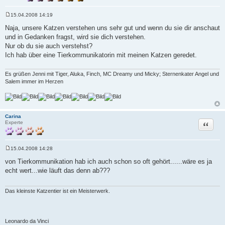
15.04.2008 14:19
B
e
Naja, unsere Katzen verstehen uns sehr gut und wenn du sie dir anschaut
i
und in Gedanken fragst, wird sie dich verstehen.
t
r
Nur ob du sie auch verstehst?
a
Ich hab über eine Tierkommunikatorin mit meinen Katzen geredet.
g
Es grüßen Jenni mit Tiger, Aluka, Finch, MC Dreamy und Micky; Sternenkater Angel und
Salem immer im Herzen
Carina
Zitat
Experte
15.04.2008 14:28
B
e
von Tierkommunikation hab ich auch schon so oft gehört......wäre es ja
i
echt wert...wie läuft das denn ab???
t
r
a
g
Das kleinste Katzentier ist ein Meisterwerk.
Leonardo da Vinci