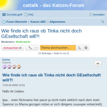
cattalk - das Katzen-Forum
Schnellzugriff
FAQ
Anmelden
Foren-Übersicht
Katzen-ABC
Allgemeines
uc
Wie finde ich raus ob Tinka nicht doch
he
GEsellschaft will?!
Moderator:
Moderator/in
Antworten
10 Beiträge • Seite
1
von
1
Carina
Zitat
Experte
Wie finde ich raus ob Tinka nicht doch GEsellschaft
will?!
15.04.2008 13:51
B
e
Hallo ihr Lieben,
i
t
r
tjaa... mein Nickname hier passt ja nicht mehr wirklich nach dem mein
a
Spencer zu Mama gezogen ist(wo er sich übrigens suuuuper entwickelt).
g