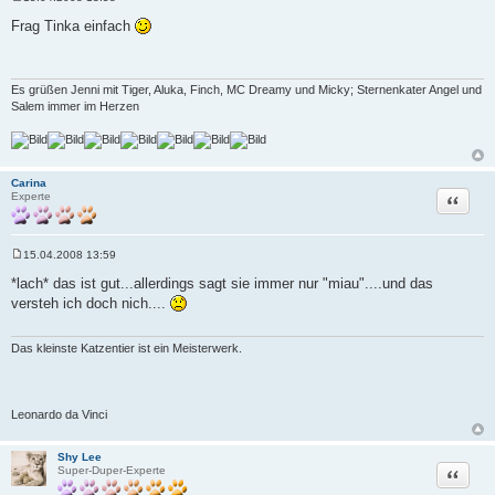
B
e
Frag Tinka einfach
i
t
r
a
g
Es grüßen Jenni mit Tiger, Aluka, Finch, MC Dreamy und Micky; Sternenkater Angel und
Salem immer im Herzen
Carina
Zitat
Experte
15.04.2008 13:59
B
e
*lach* das ist gut...allerdings sagt sie immer nur "miau"....und das
i
versteh ich doch nich....
t
r
a
g
Das kleinste Katzentier ist ein Meisterwerk.
Leonardo da Vinci
Shy Lee
Zitat
Super-Duper-Experte