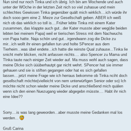
Nun sind nur noch Tinka und ich übrig. Ich bin am Wochende und auch
unter der WOche in der letzten Zeit nich so viel zuhasue und mein
schlechtes Gewissen Tinka gegenüber quält mich wirklich....ich würde ihr
doch sooo gern eine 2. Mieze zur Gesellschaft geben. ABER ich weiß
nich ob das wirklich so toll is....Früher lebte Tinka mit einem Kater
zusammen, das klappte auch gut...der Kater musste aber weg(die beiden
lebten bei meinem Papa) weil er tierischen Stress mit dem Nachwuchs
von Papa hatte. Naja schön und gut...irgendwann zog die Dicke zu
mir...ich wollt ihr einen gefallen tun und holte SPencer aus dem
Tierheim...was übel endete...ich hatte die reinste Qual zuhause...Tinka lie
snicht mehr blicken, nicht anfassen nichts.... also Spencer zu Mama und
TInka taute nach einiger Zeit wieder auf. Ma muss wohl auch sagen, dass
meine DIcke sich üüüberhautpt gar nicht wehrt. SPencer hat sie immer
gehauen und sie is stiften gegangen oder hat es sich gefallen
lassen....jetzt meine Frage wie ich herraus bekomme ob Tinka nciht doch
gesellschaft möchte(vielleicht von nem unterwürfigen Senior oder so) Ich
möchte nicht schon wieder meine Dicke und anschließend mich quälen
wenn ich den einen Nuezugang wieder abgegebn müsste.... Habt ihr nich
eine Idee??
Sorry....is was lang geweorden...aber musste meine Gedanken mal los
werden...
Gruß Carina