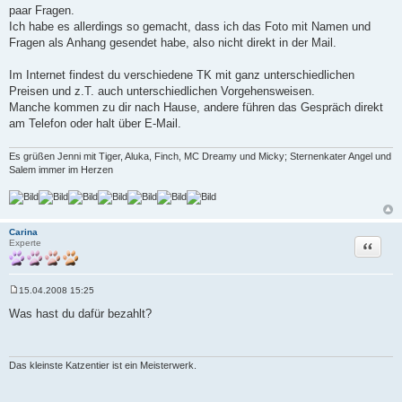
a
paar Fragen.
g
Ich habe es allerdings so gemacht, dass ich das Foto mit Namen und
Fragen als Anhang gesendet habe, also nicht direkt in der Mail.
Im Internet findest du verschiedene TK mit ganz unterschiedlichen
Preisen und z.T. auch unterschiedlichen Vorgehensweisen.
Manche kommen zu dir nach Hause, andere führen das Gespräch direkt
am Telefon oder halt über E-Mail.
Es grüßen Jenni mit Tiger, Aluka, Finch, MC Dreamy und Micky; Sternenkater Angel und
Salem immer im Herzen
Carina
Zitat
Experte
15.04.2008 15:25
B
e
Was hast du dafür bezahlt?
i
t
r
a
g
Das kleinste Katzentier ist ein Meisterwerk.