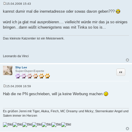
15.04.2008 15:43
B
e
kannst dumir mal die inernetadresse oder sowas davon geben???
i
t
r
würd ich ja glat mal ausprobieren.... vielleicht würde mir das ja so einiges
a
bringen...dann wüßt ichwenigstens was mit Tinka so los is...
g
Das kleinste Katzentier ist ein Meisterwerk.
Leonardo da Vinci
Shy Lee
Zitat
Super-Duper-Experte
15.04.2008 16:59
B
e
Hab die ne PN geschrieben, will ja keine Werbung machen
i
t
r
a
g
Es grüßen Jenni mit Tiger, Aluka, Finch, MC Dreamy und Micky; Sternenkater Angel und
Salem immer im Herzen