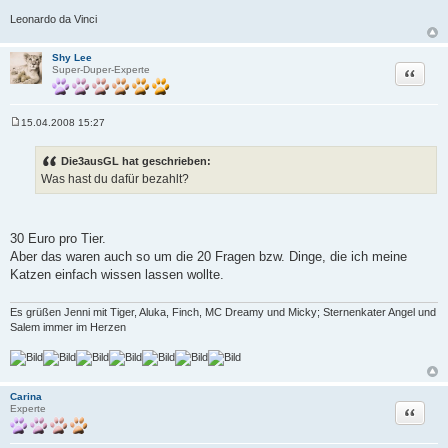
Leonardo da Vinci
Shy Lee
Zitat
Super-Duper-Experte
15.04.2008 15:27
B
e
i
Die3ausGL hat geschrieben:
t
Was hast du dafür bezahlt?
r
a
g
30 Euro pro Tier.
Aber das waren auch so um die 20 Fragen bzw. Dinge, die ich meine
Katzen einfach wissen lassen wollte.
Es grüßen Jenni mit Tiger, Aluka, Finch, MC Dreamy und Micky; Sternenkater Angel und
Salem immer im Herzen
Carina
Zitat
Experte