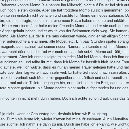
Bekannte konnte Momo (sie nannte ihn Mikesch) nicht auf Dauer bei sich a
 auch noch leisten konnte. Aber sie hat trotzdem Momo zu sich genommen, ob
konnte ihn einfach nicht behalten und suchte für Momo ein neues Zuhause. Da
n, die mich fragte, ob ich nicht eine neue Katze haben möchte und erklärte m
. Heute vor einem Jahr holte meine Freundin Momo ab und er sie auch gebiss
le Angst gehabt haben und er wollte von der Bekannten nicht weg. Sie kamen
Momo. Als Momo aus der Kiste raus gelassen wurde, ging er mit eiligen Schrit
n er untersuchte alle Zimmer, alle Möbel, etc. Ein paar Stunden später spra
reagierte sehr schnell auf seinen neuen Namen. Ich konnte mich mit Momo ni
a war recht dünn und der Tod war noch so nah. Ich setzte Momo auf Diät, mit 
 betrauert. Aber ich entschuldigte mich jedes Mal bei Momo, dass ich ihm n
undinnen an, und teilte ihr mit, dass ich Momo für hässlich hielt. Meine Fre
auf sie, weil ich wußte, dass es nur an meiner Trauer gelegen hatte und ha
 über den Tag verteilt auch sehr viel. Er hatte Sehnsucht nach sein altes
otzdem verhielt sich Momo mir gegenüber sehr zärtlich und sehr freundlich. E
hts mal auf die Toilette gegangen bin, er schlief bei mir im Bett, dann hat e
ehrere Monate gedauert, bis Momo nachts nicht mehr aufgestanden ist und das
 ich möchte ihn nicht mehr dünn haben. Doch ich achte schon drauf, dass das 
 ja nicht, wann er Geburtstag hat, deshalb feiern wir Einzugstag.
en. Durch sie lernte ich, wieder Katzen bei mir aufzunehmen. Auch Monalisa
use suchte. Ich nahm sie dann zu mir. Durch sie habe ich erkannt, wie wichtig