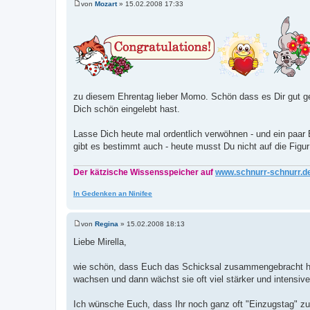
von
Mozart
»
15.02.2008 17:33
B
e
i
t
r
a
g
zu diesem Ehrentag lieber Momo. Schön dass es Dir gut g
Dich schön eingelebt hast.
Lasse Dich heute mal ordentlich verwöhnen - und ein paar 
gibt es bestimmt auch - heute musst Du nicht auf die Figu
Der kätzische Wissensspeicher auf
www.schnurr-schnurr.d
In Gedenken an Ninifee
von
Regina
»
15.02.2008 18:13
B
e
Liebe Mirella,
i
t
r
wie schön, dass Euch das Schicksal zusammengebracht hat
a
wachsen und dann wächst sie oft viel stärker und intensive
g
Ich wünsche Euch, dass Ihr noch ganz oft "Einzugstag" 