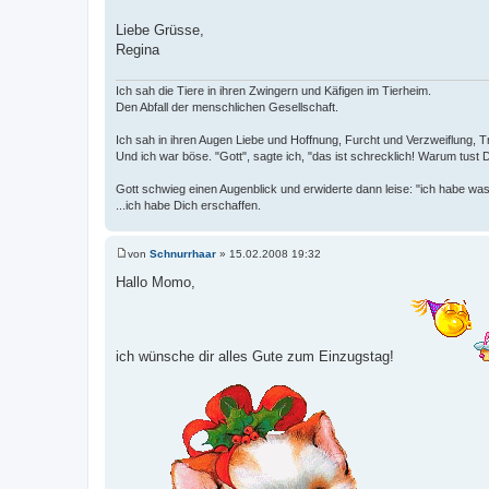
Liebe Grüsse,
Regina
Ich sah die Tiere in ihren Zwingern und Käfigen im Tierheim.
Den Abfall der menschlichen Gesellschaft.
Ich sah in ihren Augen Liebe und Hoffnung, Furcht und Verzweiflung, Tr
Und ich war böse. "Gott", sagte ich, "das ist schrecklich! Warum tust 
Gott schwieg einen Augenblick und erwiderte dann leise: "ich habe was
...ich habe Dich erschaffen.
von
Schnurrhaar
»
15.02.2008 19:32
B
e
Hallo Momo,
i
t
r
a
g
ich wünsche dir alles Gute zum Einzugstag!