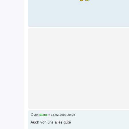
i
t
r
a
g
von
Biene
»
15.02.2008 20:25
B
e
Auch von uns alles gute
i
t