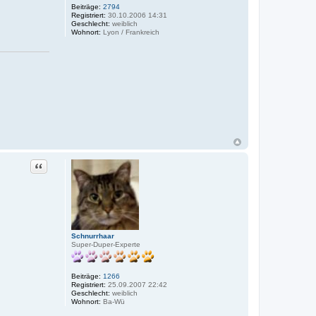
r
Beiträge:
2794
t
Registriert:
30.10.2006 14:31
Geschlecht:
weiblich
Wohnort:
Lyon / Frankreich
Zitat
Schnurrhaar
Super-Duper-Experte
Beiträge:
1266
Registriert:
25.09.2007 22:42
Geschlecht:
weiblich
Wohnort:
Ba-Wü