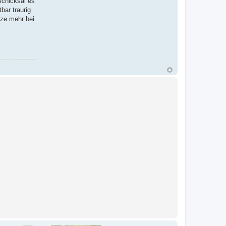
Schicksal es
bar traurig
tze mehr bei