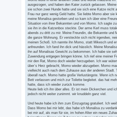
a
ausgezogen, und haben den Kater zurück gelassen. Meine 
g
sie schon zwei Hunde hatte und sie sich eine Katze nicht
Frau nur ganz wenig Geld hatte. Sie liebte Momo aber sie 
meine Monalisa gestorben und so kam ich über eine Freundi
Situation von ihrer Bekannten und von Momo. Ich sagte zu
sie ihn in die Katzenbox steckte. Der arme Kerl muss tota
abends zu dritt zu mir. Meine Freundin, die Bekannte und 
die ganze Wohnung. Er versteckte sich nicht irgendwo, nei
meinen Schoß. Ich nannte ihn Momo, statt Mikesch und er 
anfreunden. Ich fand ihn dick und hässlich. Meine Monalis
ihn auf Monalisas Gewicht zu bekommen. Ich habe sie sehr
Zuwendung entgegen bringen könne. Ich rief eine meiner Fre
mir den Rat, Momo doch wieder herzugeben. Ich war wütend 
über´s Herz gebracht, Momo wieder abzugeben. Momo mauzte
vielleicht auch nach dem Zuhause aus der anderen Stadt. Tr
überall nach. Momo hatte große Verlustängste. Wenn ich nac
Bett verlassen und mich zur Toilette begleitet. das hat m
hatte, dass ich wieder zurück komme.
Heute lieb ich ihn über alles. Er ist mein Dickerchen und
jedoch nicht weiter zunimmt. wir knuddeln ganz viel.
Und heute habe ich ihm zum Einzugstag gratuliert. Ich weiß
Dass Momo bei mir lebt, das habe ich Monalisa zu verdank
bei mir auf, als man für sie, im hohen Alter ein neues Zuha