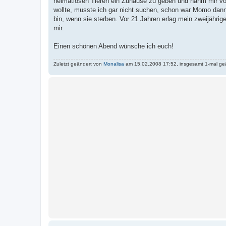
heimatlosen Tieren ein Zuhause zu geben und nahm mir vo
wollte, musste ich gar nicht suchen, schon war Momo dann d
bin, wenn sie sterben. Vor 21 Jahren erlag mein zweijährig
mir.
Einen schönen Abend wünsche ich euch!
Zuletzt geändert von
Monalisa
am 15.02.2008 17:52, insgesamt 1-mal ge