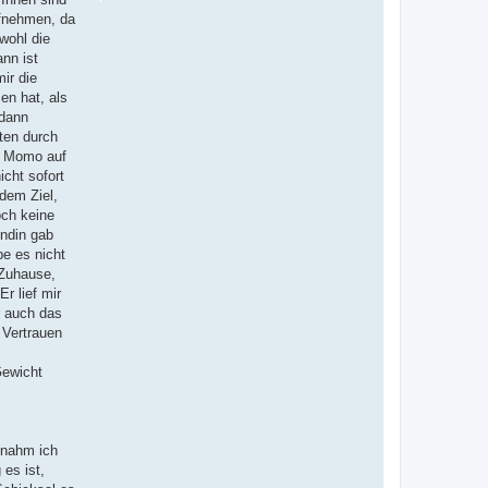
ufnehmen, da
wohl die
nn ist
ir die
en hat, als
 dann
ten durch
ng Momo auf
cht sofort
dem Ziel,
och keine
undin gab
be es nicht
 Zuhause,
r lief mir
r auch das
 Vertrauen
Gewicht
 nahm ich
 es ist,