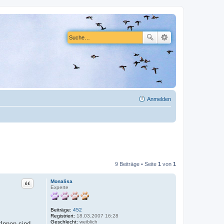
Anmelden
9 Beiträge • Seite
1
von
1
Zitat
Monalisa
Experte
Beiträge:
452
Registriert:
18.03.2007 16:28
Geschlecht:
weiblich
Innen sind