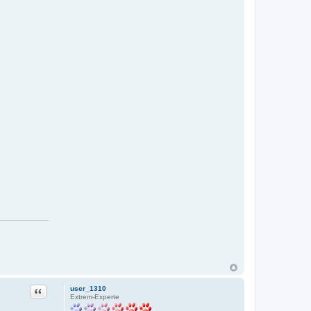
Zitat
user_1310
Extrem-Experte