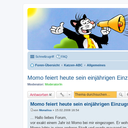
Schnellzugriff
FAQ
Foren-Übersicht
Katzen-ABC
Allgemeines
Momo feiert heute sein einjährigen Ein
Moderator:
Moderator/in
Antworten
Momo feiert heute sein einjährigen Einzug
von
Monalisa
»
15.02.2008 16:54
B
e
... Hallo liebes Forum,
i
vor exakt einem Jahr ist Momo bei mir eingezogen. Er wohn
t
r
Momo lebte in einer anderen Stadt und wurde mauzend im 