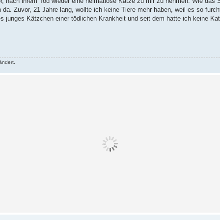
r, nach ihrem Tod wieder eine heimatlose Katze zu mir zu nehmen. Wie das 
a. Zuvor, 21 Jahre lang, wollte ich keine Tiere mehr haben, weil es so furcht
es junges Kätzchen einer tödlichen Krankheit und seit dem hatte ich keine Ka
ändert.