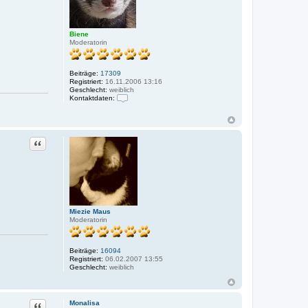
Biene
Moderatorin
Beiträge:
17309
Registriert:
16.11.2006 13:16
Geschlecht:
weiblich
Kontaktdaten:
K
o
n
t
a
Zitat
k
t
d
a
t
e
n
v
Miezie Maus
o
Moderatorin
n
B
i
e
Beiträge:
16094
n
Registriert:
06.02.2007 13:55
e
Geschlecht:
weiblich
Zitat
Monalisa