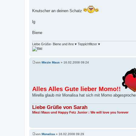
r
a
g
Knutscher an deinen Schatz
lg
Biene
Liebe Grüße- Biene und ihre ♥ Teppichflitzer ♥
von
Miezie Maus
»
16.02.2008 09:24
B
e
i
t
r
a
g
Alles Alles Gute lieber Momo!!
Mirella glaub mir Monalisa hat sich mit Momo abgesproch
Liebe Grüße von Sarah
Miezi Maus und Happy Fetz Junior : We will love you forever
von
Monalisa
»
16.02.2008 09:29