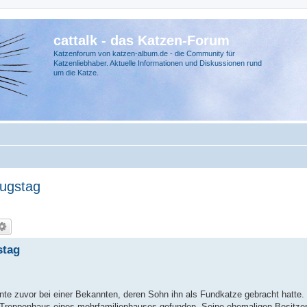
cattalk - das Katzen-Forum
Katzenforum von katzen-album.de - die Community für
Katzenliebhaber. Aktuelle Informationen und Diskussionen rund
um die Katze.
zugstag
stag
te zuvor bei einer Bekannten, deren Sohn ihn als Fundkatze gebracht hatte.
Treppenhaus eines mehrfamilienhauses gefunden. Seine ehemaligen Besitzer