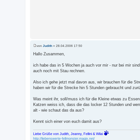
von
Judith
»
28.04.2006 17:50
B
e
Hallo Zusammen,
i
t
r
ich habe das in 5 Wochen ja auch vor mir - nur bei mir si
a
auch noch mit Stau rechnen.
g
Also ich gehe jetzt mal davon aus, wir brauchen für die S
haben wir für die Strecke hin 5 Stunden gebraucht und zur
Was meint ihr, soll/muss ich für die Kleine etwas zu Es
Katzen weiss ich, dass die das locker 12 Stunden und wenn
alt - wie schaut das da aus?
Kennt sich einer von euch damit aus?
Liebe Grüße von Judith, Jeanny, Fellini & Wilai
http://liebenswerte-fellmonster.magix.net/