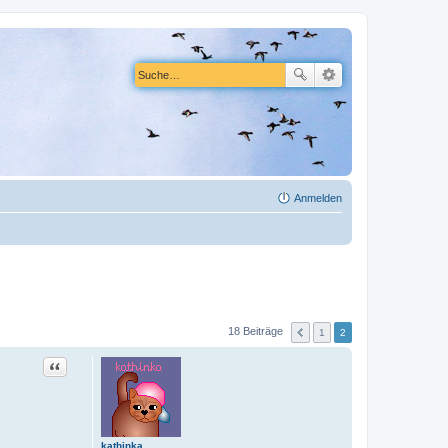
Anmelden
18 Beiträge
1
2
Zitat
kathinka