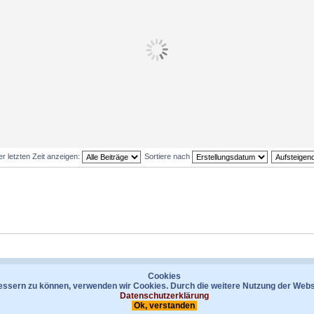
er letzten Zeit anzeigen:
Sortiere nach
Kontakt
Datenschutzerklärung
Das Te
Cookies
bessern zu können, verwenden wir Cookies. Durch die weitere Nutzung der Web
Powered by
phpBB
® Forum Software © phpBB Limited
Datenschutzerklärung
Deutsche Übersetzung durch
phpBB.de
Ok, verstanden