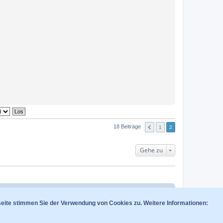
18 Beiträge
1
2
Gehe zu
am
Alle Cookies des Boards löschen
Alle Zeiten sind
UTC+02:00
seite stimmen Sie der Verwendung von Cookies zu. Weitere Informationen: