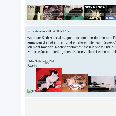
von
Jasmin
»
28.04.2006 17:54
B
e
wenn der Korb nicht allzu gross ist, stell ihn doch in eine
i
jemanden die hat immer für alle Fälle ein kleines "Reisek
t
r
ich nicht machen. Nachher bekommt sie nur Angst und ihr 
a
Essen würd ich nichts geben, trinken vielleicht wenn es seh
g
Liebe Grüsse
Jasmin