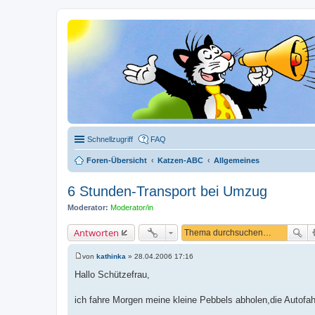
Schnellzugriff
FAQ
Foren-Übersicht
Katzen-ABC
Allgemeines
6 Stunden-Transport bei Umzug
Moderator:
Moderator/in
Antworten
von
kathinka
»
28.04.2006 17:16
B
e
Hallo Schützefrau,
i
t
r
ich fahre Morgen meine kleine Pebbels abholen,die Autofah
a
g