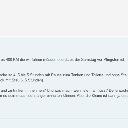
nd es 400 KM die wir fahren müssen und da es der Samstag vor Pfingsten ist,
trecke so 4, 5 bis 5 Stunden mit Pause zum Tanken und Toilette und ohne Sta
ück mit Stau 6, 5 Stunden).
sen und zu trinken mitnehmen? Und was mach, wenn sie mal muss? Bei erwac
 es sein muss noch länger einhalten können. Aber die Kleine ist dann ja er