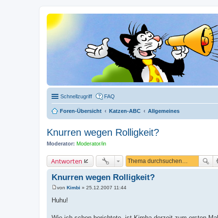
Schnellzugriff
FAQ
Foren-Übersicht
Katzen-ABC
Allgemeines
Knurren wegen Rolligkeit?
Moderator:
Moderator/in
Antworten
Knurren wegen Rolligkeit?
von
Kimbi
»
25.12.2007 11:44
B
e
Huhu!
i
t
r
Wie ich schon berichtete, ist Kimba derzeit zum ersten Mal 