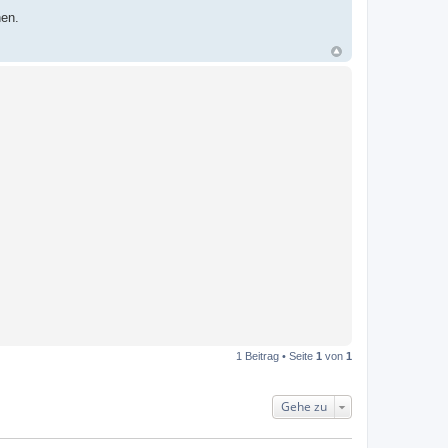
hen.
1 Beitrag • Seite
1
von
1
Gehe zu