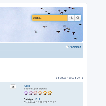
Anmelden
1 Beitrag • Seite
1
von
1
Zitat
Kimbi
Super-Duper-Experte
Beiträge:
1819
Registriert:
18.10.2007 21:27