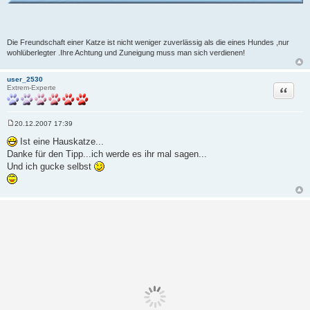
Die Freundschaft einer Katze ist nicht weniger zuverlässig als die eines Hundes ,nur
wohlüberlegter .Ihre Achtung und Zuneigung muss man sich verdienen!
user_2530
Zitat
Extrem-Experte
20.12.2007 17:39
B
e
Ist eine Hauskatze...
i
Danke für den Tipp...ich werde es ihr mal sagen...
t
r
Und ich gucke selbst
a
g