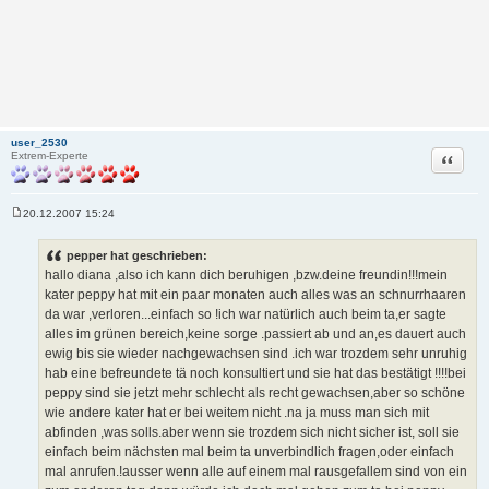
user_2530
Zitat
Extrem-Experte
20.12.2007 15:24
B
e
i
pepper hat geschrieben:
t
hallo diana ,also ich kann dich beruhigen ,bzw.deine freundin!!!mein
r
a
kater peppy hat mit ein paar monaten auch alles was an schnurrhaaren
g
da war ,verloren...einfach so !ich war natürlich auch beim ta,er sagte
alles im grünen bereich,keine sorge .passiert ab und an,es dauert auch
ewig bis sie wieder nachgewachsen sind .ich war trozdem sehr unruhig
hab eine befreundete tä noch konsultiert und sie hat das bestätigt !!!!bei
peppy sind sie jetzt mehr schlecht als recht gewachsen,aber so schöne
wie andere kater hat er bei weitem nicht .na ja muss man sich mit
abfinden ,was solls.aber wenn sie trozdem sich nicht sicher ist, soll sie
einfach beim nächsten mal beim ta unverbindlich fragen,oder einfach
mal anrufen.!ausser wenn alle auf einem mal rausgefallem sind von ein