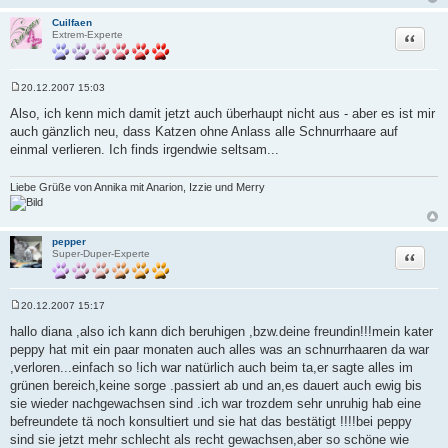
Cuilfaen
Zitat
Extrem-Experte
20.12.2007 15:03
B
e
Also, ich kenn mich damit jetzt auch überhaupt nicht aus - aber es ist mir
i
auch gänzlich neu, dass Katzen ohne Anlass alle Schnurrhaare auf
t
r
einmal verlieren. Ich finds irgendwie seltsam...
a
g
Liebe Grüße von Annika mit Anarion, Izzie und Merry
pepper
Zitat
Super-Duper-Experte
20.12.2007 15:17
B
e
hallo diana ,also ich kann dich beruhigen ,bzw.deine freundin!!!mein kater
i
peppy hat mit ein paar monaten auch alles was an schnurrhaaren da war
t
r
,verloren...einfach so !ich war natürlich auch beim ta,er sagte alles im
a
grünen bereich,keine sorge .passiert ab und an,es dauert auch ewig bis
g
sie wieder nachgewachsen sind .ich war trozdem sehr unruhig hab eine
befreundete tä noch konsultiert und sie hat das bestätigt !!!!bei peppy
sind sie jetzt mehr schlecht als recht gewachsen,aber so schöne wie