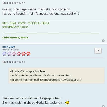
20.12.2007 14:57
B
e
das ist gute frage, diana...das ist schon komisch.
i
hat deine freundin mal TA angesprochen...was sagt er ?
t
r
a
g
KIKI - GINA - ONYX - PICCOLA - BELLA
und BIMBO im Herzen
------------------------------------------------------------------------------------------------------
Liebe Grüsse, Vesna
user_2530
Zitat
Extrem-Experte
20.12.2007 14:59
B
e
i
vilica65 hat geschrieben:
t
das ist gute frage, diana...das ist schon komisch.
r
a
hat deine freundin mal TA angesprochen...was sagt er ?
g
Nein sie hat nicht mit dem TA gesprochen...
Sie macht sich nicht so Gedanken..wie ich...