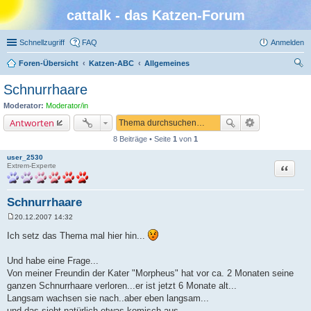
cattalk - das Katzen-Forum
Schnellzugriff
FAQ
Anmelden
Foren-Übersicht
Katzen-ABC
Allgemeines
uc
Schnurrhaare
he
Moderator:
Moderator/in
Antworten
8 Beiträge • Seite
1
von
1
user_2530
Zitat
Extrem-Experte
Schnurrhaare
20.12.2007 14:32
B
e
Ich setz das Thema mal hier hin...
i
t
r
Und habe eine Frage...
a
Von meiner Freundin der Kater "Morpheus" hat vor ca. 2 Monaten seine
g
ganzen Schnurrhaare verloren...er ist jetzt 6 Monate alt...
Langsam wachsen sie nach..aber eben langsam...
und das sieht natürlich etwas komisch aus...