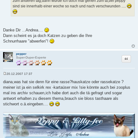
zum anderen tag,dann würde ich doch mal gehen zum ta,bei peppy
sind sie innerhalb einer woche so nach und nach verschwunden .....
Danke Dir ...Andrea....
Dann scheint es ja doch Katzen zu geben die Ihre
Schnurrhaare "abwerfen"!
pepper
Zitat
Super-Duper-Experte
20.12.2007 17:37
B
e
diana,was hat sie denn für eine rasse?hauskatze oder rassekatze ?
i
meiner ist ja ein selkirk rex -kartaüser mix !sie könnte auch bei zooplus
t
r
mal ins archiv schauen,ich habe dort auch die tä gefragt und sogar
a
antwort erhalten zu diesem thema,brauch sie bloss tasthaare als
g
stichwort o.ä.eingeben....