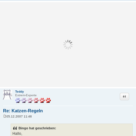
Teddy
Zitat
Extrem-Experte
Re: Katzen-Regeln
05.12.2007 11:46
B
e
i
Bingo hat geschrieben:
t
Hallo,
r