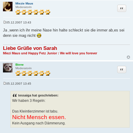
Miezie Maus
Zitat
Moderatorin
05.12.2007 13:43
B
e
Ja ,wenn ich ihr meine Nase hin halte schleckt sie die immer ab,es sei
i
denn sie mag nicht
t
r
a
g
Liebe Grüße von Sarah
Miezi Maus und Happy Fetz Junior : We will love you forever
Biene
Zitat
Moderatorin
05.12.2007 13:45
B
e
i
tessaiga hat geschrieben:
t
Wir haben 3 Regeln:
r
a
g
Das Kleintierzimmer ist tabu.
Nicht Mensch essen.
Kein Ausgang nach Dämmerung.