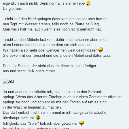
i
eigentlich auch nicht. Denn normal is sie ne liebe
t
r
Es gibt nur:
a
g
- nicht auf den Herd springen (lass vorsichtshalber aber immer
nen Topf mit Wasser stehen, falls noch ne Platte heiß ist)
Man weiß halt nie, auch wenn sies noch nicht gemacht hat.
- nicht an den Möbeln kratzen...dafür musste ich ihr aber einen
alten Ledersessel schenken an dem sie sich austobt.
Wir haben also mehr oder weniger nen Deal geschlossen
Sie bekommt den Sessel und die anderen Möbel sind dafür tabu.
Da is ihr Sessel, der sieht aber mittlerweile noch fertiger
aus und steht im Kinderzimmer.
Ja und ansonsten möchte ich, das sie nicht in den Schrank
springt. Wenn das
oberste
Türchen auch nur einen Zentimeter offen ist,
springt sie hoch und schiebt es mit den Pfoten auf um es sich
in der Wäsche bequem zu machen.
Das darf einfach nicht sein, immerhin ist haarige Unterwäsche
überhaupt nicht toll
Ich glaub, das "Spiel" hab ich aber gewonnen
bis jetzt is es nicht mehr vorgekommen.