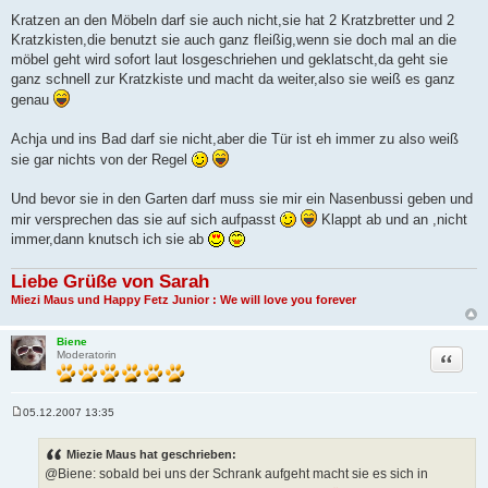
Kratzen an den Möbeln darf sie auch nicht,sie hat 2 Kratzbretter und 2
Kratzkisten,die benutzt sie auch ganz fleißig,wenn sie doch mal an die
möbel geht wird sofort laut losgeschriehen und geklatscht,da geht sie
ganz schnell zur Kratzkiste und macht da weiter,also sie weiß es ganz
genau
Achja und ins Bad darf sie nicht,aber die Tür ist eh immer zu also weiß
sie gar nichts von der Regel
Und bevor sie in den Garten darf muss sie mir ein Nasenbussi geben und
mir versprechen das sie auf sich aufpasst
Klappt ab und an ,nicht
immer,dann knutsch ich sie ab
Liebe Grüße von Sarah
Miezi Maus und Happy Fetz Junior : We will love you forever
Biene
Zitat
Moderatorin
05.12.2007 13:35
B
e
i
Miezie Maus hat geschrieben:
t
@Biene: sobald bei uns der Schrank aufgeht macht sie es sich in
r
a