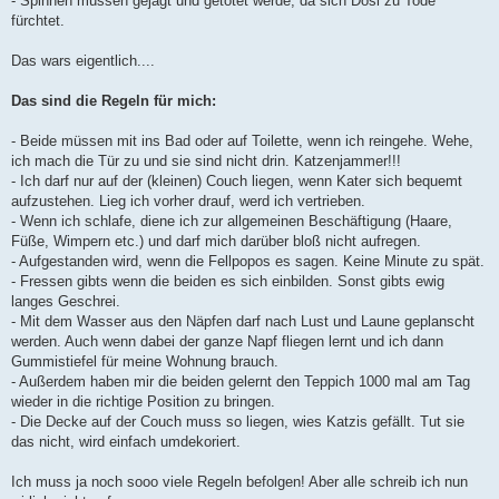
- Spinnen müssen gejagt und getötet werde, da sich Dosi zu Tode
fürchtet.
Das wars eigentlich....
Das sind die Regeln für mich:
- Beide müssen mit ins Bad oder auf Toilette, wenn ich reingehe. Wehe,
ich mach die Tür zu und sie sind nicht drin. Katzenjammer!!!
- Ich darf nur auf der (kleinen) Couch liegen, wenn Kater sich bequemt
aufzustehen. Lieg ich vorher drauf, werd ich vertrieben.
- Wenn ich schlafe, diene ich zur allgemeinen Beschäftigung (Haare,
Füße, Wimpern etc.) und darf mich darüber bloß nicht aufregen.
- Aufgestanden wird, wenn die Fellpopos es sagen. Keine Minute zu spät.
- Fressen gibts wenn die beiden es sich einbilden. Sonst gibts ewig
langes Geschrei.
- Mit dem Wasser aus den Näpfen darf nach Lust und Laune geplanscht
werden. Auch wenn dabei der ganze Napf fliegen lernt und ich dann
Gummistiefel für meine Wohnung brauch.
- Außerdem haben mir die beiden gelernt den Teppich 1000 mal am Tag
wieder in die richtige Position zu bringen.
- Die Decke auf der Couch muss so liegen, wies Katzis gefällt. Tut sie
das nicht, wird einfach umdekoriert.
Ich muss ja noch sooo viele Regeln befolgen! Aber alle schreib ich nun