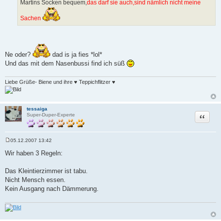
Martins Socken bequem,
das darf sie auch,sind nämlich nicht meine
g
Sachen
Ne oder?
dad is ja fies *lol*
Und das mit dem Nasenbussi find ich süß
Liebe Grüße- Biene und ihre ♥ Teppichflitzer ♥
tessaiga
Zitat
Super-Duper-Experte
05.12.2007 13:42
B
e
Wir haben 3 Regeln:
i
t
r
Das Kleintierzimmer ist tabu.
a
Nicht Mensch essen.
g
Kein Ausgang nach Dämmerung.