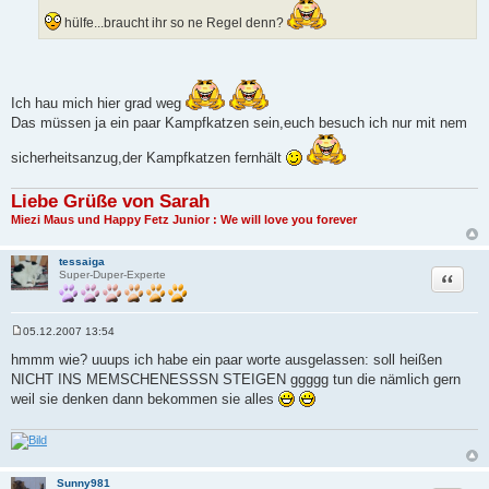
hülfe...braucht ihr so ne Regel denn?
Ich hau mich hier grad weg
Das müssen ja ein paar Kampfkatzen sein,euch besuch ich nur mit nem
sicherheitsanzug,der Kampfkatzen fernhält
Liebe Grüße von Sarah
Miezi Maus und Happy Fetz Junior : We will love you forever
tessaiga
Zitat
Super-Duper-Experte
05.12.2007 13:54
B
e
hmmm wie? uuups ich habe ein paar worte ausgelassen: soll heißen
i
NICHT INS MEMSCHENESSSN STEIGEN ggggg tun die nämlich gern
t
r
weil sie denken dann bekommen sie alles
a
g
Sunny981