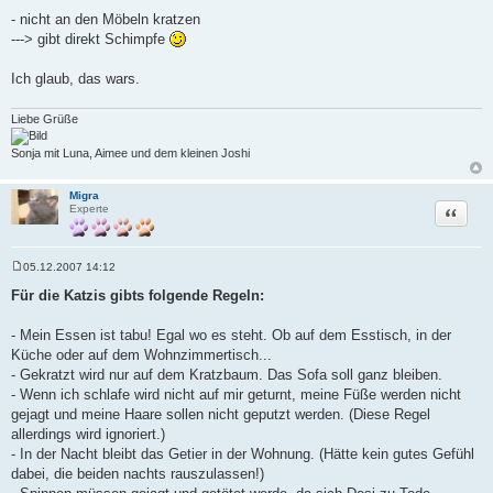
- nicht an den Möbeln kratzen
---> gibt direkt Schimpfe
Ich glaub, das wars.
Liebe Grüße
Sonja mit Luna, Aimee und dem kleinen Joshi
Migra
Zitat
Experte
05.12.2007 14:12
B
e
Für die Katzis gibts folgende Regeln:
i
t
r
- Mein Essen ist tabu! Egal wo es steht. Ob auf dem Esstisch, in der
a
Küche oder auf dem Wohnzimmertisch...
g
- Gekratzt wird nur auf dem Kratzbaum. Das Sofa soll ganz bleiben.
- Wenn ich schlafe wird nicht auf mir geturnt, meine Füße werden nicht
gejagt und meine Haare sollen nicht geputzt werden. (Diese Regel
allerdings wird ignoriert.)
- In der Nacht bleibt das Getier in der Wohnung. (Hätte kein gutes Gefühl
dabei, die beiden nachts rauszulassen!)