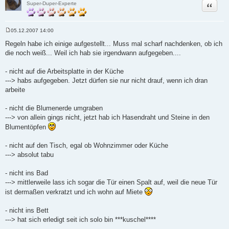
Zitat
Super-Duper-Experte
05.12.2007 14:00
B
e
Regeln habe ich einige aufgestellt... Muss mal scharf nachdenken, ob ich
i
die noch weiß... Weil ich hab sie irgendwann aufgegeben....
t
r
a
- nicht auf die Arbeitsplatte in der Küche
g
---> habs aufgegeben. Jetzt dürfen sie nur nicht drauf, wenn ich dran
arbeite
- nicht die Blumenerde umgraben
---> von allein gings nicht, jetzt hab ich Hasendraht und Steine in den
Blumentöpfen
- nicht auf den Tisch, egal ob Wohnzimmer oder Küche
---> absolut tabu
- nicht ins Bad
---> mittlerweile lass ich sogar die Tür einen Spalt auf, weil die neue Tür
ist dermaßen verkratzt und ich wohn auf Miete
- nicht ins Bett
---> hat sich erledigt seit ich solo bin ***kuschel****