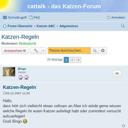
cattalk - das Katzen-Forum
Schnellzugriff
FAQ
Anmelden
Foren-Übersicht
Katzen-ABC
Allgemeines
uc
Katzen-Regeln
he
Moderator:
Moderator/in
Antworten
26 Beiträge
1
2
Bingo
Zitat
Junior
Katzen-Regeln
05.12.2007 11:42
B
e
Hallo,
i
dass hört sich vielleicht etwas seltsam an.Aber ich würde gerne wissen
t
r
welche Regeln ihr euren Katzen auferlegt habt oder zumindest versucht
a
aufzuerlegen!
g
Gruß Bingo