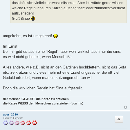
a
dass hört sich vielleicht etwas seltsam an.Aber ich würde gerne wissen
g
welche Regeln ihr euren Katzen auferlegt habt oder zumindest versucht
aufzuerlegen!
Gruß Bingo
umgekehrt, es ist umgekehrt!
Im Ernst.
Bei mir gibt es auch eine "Regel", aber wohl wirklich auch nur die eine:
es wird nicht gebettelt, wenn Mensch ißt.
Alles andere, wie z.B. nicht an den Gardinen hochklettern, nicht das Sofa
etc. zerkratzen und vieles mehr ist eine Erziehungssache, die oft viel
Geduld erfordert, wenn man es katzengerecht tun will.
Doch die wirklichen Regeln hat Sina aufgestellt.
der Mensch GLAUBT die Katze zu erziehen
die Katze WEISS den Menschen zu erziehen
(von mir)
user_2530
Zitat
Extrem-Experte