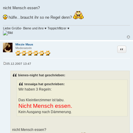
nicht Mensch essen?
hülfe...braucht ihr so ne Regel denn?
Liebe Grüße- Biene und ihre ♥ Teppichflitzer ♥
Miezie Maus
Zitat
Moderatorin
05.12.2007 13:47
B
e
i
bienes-night hat geschrieben:
t
r
tessaiga hat geschrieben:
a
g
Wir haben 3 Regeln:
Das Kleintierzimmer ist tabu.
Nicht Mensch essen.
Kein Ausgang nach Dämmerung.
nicht Mensch essen?