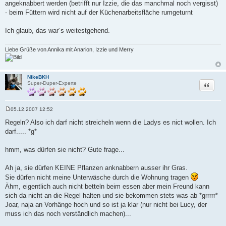
angeknabbert werden (betrifft nur Izzie, die das manchmal noch vergisst)
- beim Füttern wird nicht auf der Küchenarbeitsfläche rumgeturnt
Ich glaub, das war´s weitestgehend.
Liebe Grüße von Annika mit Anarion, Izzie und Merry
NikeBKH
Zitat
Super-Duper-Experte
05.12.2007 12:52
B
e
Regeln? Also ich darf nicht streicheln wenn die Ladys es nict wollen. Ich
i
darf..... *g*
t
r
a
hmm, was dürfen sie nicht? Gute frage...
g
Ah ja, sie dürfen KEINE Pflanzen anknabbern ausser ihr Gras.
Sie dürfen nicht meine Unterwäsche durch die Wohnung tragen
Ähm, eigentlich auch nicht betteln beim essen aber mein Freund kann
sich da nicht an die Regel halten und sie bekommen stets was ab *grrrrr*
Joar, naja an Vorhänge hoch und so ist ja klar (nur nicht bei Lucy, der
muss ich das noch verständlich machen)...