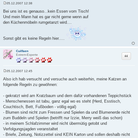
05.12.2007 12:38
B
e
Bei uns ist es genauso...kein Essen vom Tisch!
i
Und mein Mann hat es gar nicht gerne wenn auf
t
r
den Küchenmöbeln rumgetanzt wird....
a
g
Sonst gibt es keine Regeln hier.....
Cuilfaen
Zitat
Extrem-Experte
05.12.2007 12:45
B
e
Also ich hab versucht und versuche auch weiterhin, meine Katzen an
i
folgende Regeln zu gewöhnen:
t
r
a
- gekratzt wird am Kratzbaum und dem dafür vorhandenen Teppichstück
g
- Menschenessen ist tabu, ganz egal wo es steht (Herd, Esstisch,
Couchtisch, Bett, Fußboden - völlig egal)
- Blumen sind nicht zum Fressen und Spielen da und Blumenerde nicht
zum Buddeln und Spielen (betrifft nur Izzie, Merry weiß das schon)
- in meinem Schlafzimmer wird nicht übermütig getobt und
Verfolgungsjagden veranstaltet
- Briefe, Zeitung, Notizzettel sind KEIN Karton und sollen deshalb nicht