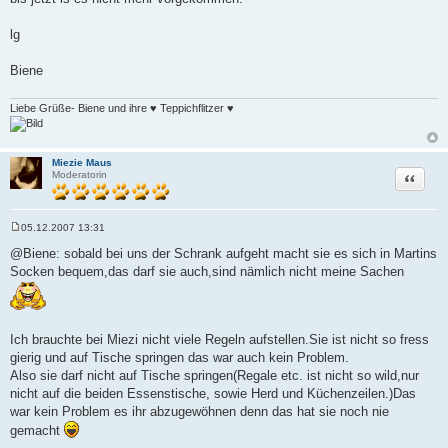
lg
Biene
Liebe Grüße- Biene und ihre ♥ Teppichflitzer ♥
Miezie Maus
Zitat
Moderatorin
05.12.2007 13:31
B
e
@Biene: sobald bei uns der Schrank aufgeht macht sie es sich in Martins
i
Socken bequem,das darf sie auch,sind nämlich nicht meine Sachen
t
r
a
g
Ich brauchte bei Miezi nicht viele Regeln aufstellen.Sie ist nicht so fress
gierig und auf Tische springen das war auch kein Problem.
Also sie darf nicht auf Tische springen(Regale etc. ist nicht so wild,nur
nicht auf die beiden Essenstische, sowie Herd und Küchenzeilen.)Das
war kein Problem es ihr abzugewöhnen denn das hat sie noch nie
gemacht