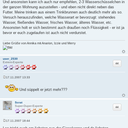
Und ansonsten kann ich auch nur empfehlen, 2-3 Wasserschüsselchen in
g
der ganzen Wohnung auzustellen - und eben nicht direkt neben das
Futter. Meine trinken aus einem Trinkbrunnen auch deutlich mehr als so.
Versuch herauszufinden, welche Wasserart er bevorzugt: stehendes
Wasser, fließendes Wasser, frisches Wasser, älteres Wasser, etc.
Ansonsten holt er sich bestimmt auch draußen noch Flüssigkeit - er ist ja
bevor er euch zugelaufen ist auch nicht verdurstet.
Liebe Grüße von Annika mit Anarion, Izzie und Merry
user_2530
Zitat
Extrem-Experte
17.11.2007 13:33
B
e
i
Und süppelt er jetzt mehr???
t
r
a
g
Scrat
Zitat
Super-Duper-Experte
17.11.2007 18:44
B
e