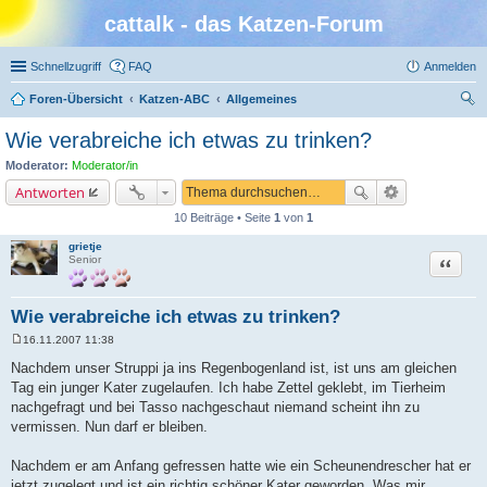
cattalk - das Katzen-Forum
Schnellzugriff
FAQ
Anmelden
Foren-Übersicht
Katzen-ABC
Allgemeines
uc
Wie verabreiche ich etwas zu trinken?
he
Moderator:
Moderator/in
Antworten
10 Beiträge • Seite
1
von
1
grietje
Zitat
Senior
Wie verabreiche ich etwas zu trinken?
16.11.2007 11:38
B
e
Nachdem unser Struppi ja ins Regenbogenland ist, ist uns am gleichen
i
Tag ein junger Kater zugelaufen. Ich habe Zettel geklebt, im Tierheim
t
r
nachgefragt und bei Tasso nachgeschaut niemand scheint ihn zu
a
vermissen. Nun darf er bleiben.
g
Nachdem er am Anfang gefressen hatte wie ein Scheunendrescher hat er
jetzt zugelegt und ist ein richtig schöner Kater geworden. Was mir