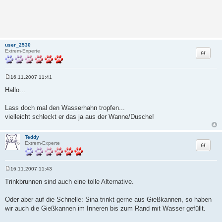
user_2530
Zitat
Extrem-Experte
16.11.2007 11:41
B
e
Hallo...
i
t
r
Lass doch mal den Wasserhahn tropfen...
a
vielleicht schleckt er das ja aus der Wanne/Dusche!
g
Teddy
Zitat
Extrem-Experte
16.11.2007 11:43
B
e
Trinkbrunnen sind auch eine tolle Alternative.
i
t
r
Oder aber auf die Schnelle: Sina trinkt gerne aus Gießkannen, so haben
a
wir auch die Gießkannen im Inneren bis zum Rand mit Wasser gefüllt.
g