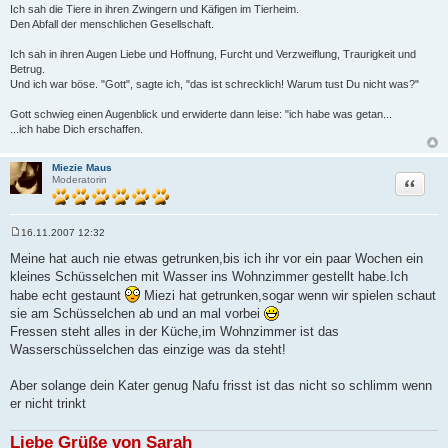
Ich sah die Tiere in ihren Zwingern und Käfigen im Tierheim.
Den Abfall der menschlichen Gesellschaft.
Ich sah in ihren Augen Liebe und Hoffnung, Furcht und Verzweiflung, Traurigkeit und
Betrug.
Und ich war böse. "Gott", sagte ich, "das ist schrecklich! Warum tust Du nicht was?"
Gott schwieg einen Augenblick und erwiderte dann leise: "ich habe was getan...
...ich habe Dich erschaffen.
Miezie Maus
Zitat
Moderatorin
16.11.2007 12:32
B
e
Meine hat auch nie etwas getrunken,bis ich ihr vor ein paar Wochen ein
i
kleines Schüsselchen mit Wasser ins Wohnzimmer gestellt habe.Ich
t
r
habe echt gestaunt
Miezi hat getrunken,sogar wenn wir spielen schaut
a
sie am Schüsselchen ab und an mal vorbei
g
Fressen steht alles in der Küche,im Wohnzimmer ist das
Wasserschüsselchen das einzige was da steht!
Aber solange dein Kater genug Nafu frisst ist das nicht so schlimm wenn
er nicht trinkt
Liebe Grüße von Sarah