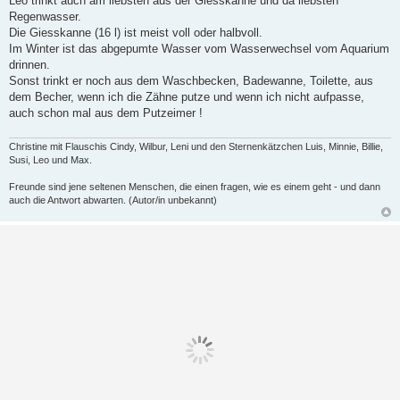
Leo trinkt auch am liebsten aus der Giesskanne und da liebsten
i
Regenwasser.
t
r
Die Giesskanne (16 l) ist meist voll oder halbvoll.
a
Im Winter ist das abgepumte Wasser vom Wasserwechsel vom Aquarium
g
drinnen.
Sonst trinkt er noch aus dem Waschbecken, Badewanne, Toilette, aus
dem Becher, wenn ich die Zähne putze und wenn ich nicht aufpasse,
auch schon mal aus dem Putzeimer !
Christine mit Flauschis Cindy, Wilbur, Leni und den Sternenkätzchen Luis, Minnie, Billie,
Susi, Leo und Max.
Freunde sind jene seltenen Menschen, die einen fragen, wie es einem geht - und dann
auch die Antwort abwarten. (Autor/in unbekannt)