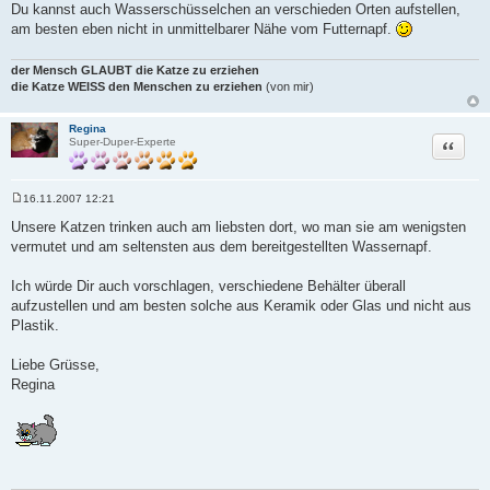
Du kannst auch Wasserschüsselchen an verschieden Orten aufstellen,
am besten eben nicht in unmittelbarer Nähe vom Futternapf.
der Mensch GLAUBT die Katze zu erziehen
die Katze WEISS den Menschen zu erziehen
(von mir)
Regina
Zitat
Super-Duper-Experte
16.11.2007 12:21
B
e
Unsere Katzen trinken auch am liebsten dort, wo man sie am wenigsten
i
vermutet und am seltensten aus dem bereitgestellten Wassernapf.
t
r
a
Ich würde Dir auch vorschlagen, verschiedene Behälter überall
g
aufzustellen und am besten solche aus Keramik oder Glas und nicht aus
Plastik.
Liebe Grüsse,
Regina