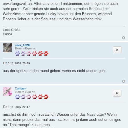
r
erwartungsvoll an. Alternativ einen Trinkbrunnen, den mögen sie auch
a
sehr gerne. Zwar trinken sie auch aus der normalen Schüssel im
g
Wohnzimmer aber gerade Lucky bevorzugt den Brunnen, während
Phoenix lieber aus der Schüssel und dem Wasserhahn trink.
Liebe Grüße
Carina
user_1228
Zitat
Extrem-Experte
16.11.2007 20:49
B
e
aus der spritze in den mund geben. wenn es nicht anders geht
i
t
r
a
g
Cuilfaen
Zitat
Extrem-Experte
16.11.2007 22:47
B
e
mischst du ihm noch zusätzlich Wasser unter das Nassfutter? Wenn
i
nicht, dann probier das mal aus - da kommt ja dann auch schon einiges
t
r
an "Trinkmenge" zusammen...
a