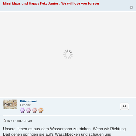
Miezi Maus und Happy Fetz Junior : We will love you forever
Kittenmami
Zitat
Experte
16.11.2007 20:49
B
e
Unsere lieben es aus dem Wasserhahn zu trinken. Wenn wir Richtung
i
Bad gehen springen sie auf's Waschbecken und schauen uns
t