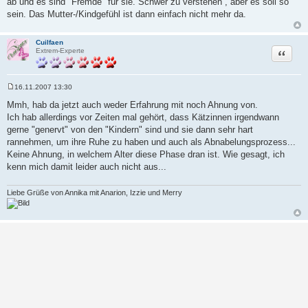
ab und es sind "Fremde" für sie. Schwer zu verstehen , aber es soll so
sein. Das Mutter-/Kindgefühl ist dann einfach nicht mehr da.
Cuilfaen
Zitat
Extrem-Experte
16.11.2007 13:30
B
e
Mmh, hab da jetzt auch weder Erfahrung mit noch Ahnung von.
i
Ich hab allerdings vor Zeiten mal gehört, dass Kätzinnen irgendwann
t
r
gerne "genervt" von den "Kindern" sind und sie dann sehr hart
a
rannehmen, um ihre Ruhe zu haben und auch als Abnabelungsprozess...
g
Keine Ahnung, in welchem Alter diese Phase dran ist. Wie gesagt, ich
kenn mich damit leider auch nicht aus...
Liebe Grüße von Annika mit Anarion, Izzie und Merry