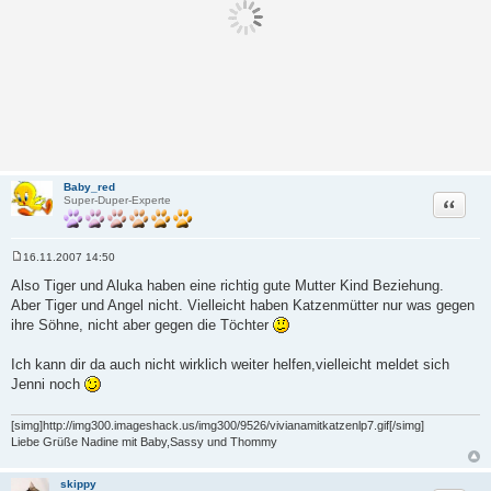
Baby_red
Zitat
Super-Duper-Experte
16.11.2007 14:50
B
e
Also Tiger und Aluka haben eine richtig gute Mutter Kind Beziehung.
i
Aber Tiger und Angel nicht. Vielleicht haben Katzenmütter nur was gegen
t
r
ihre Söhne, nicht aber gegen die Töchter
a
g
Ich kann dir da auch nicht wirklich weiter helfen,vielleicht meldet sich
Jenni noch
[simg]http://img300.imageshack.us/img300/9526/vivianamitkatzenlp7.gif[/simg]
Liebe Grüße Nadine mit Baby,Sassy und Thommy
skippy