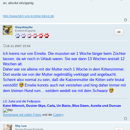
an, absolut einzigartig.
http://www.bkh-von-krohne-kleve.de
Gwynhwyfar
Zitat
Extrem-Experte
16.11.2007 15:54
B
e
Ich kenns nur von Emelie. Die mussten wir 1 Woche länger beim Züchter
i
lassen, da wir noch in Urlaub waren. Sie war dann 13 Wochen anstatt 12
t
r
Wochen alt.
a
Daher war sie alleine mit der Mutter noch 1 Woche in dem Kittenzimmer.
g
Dort wurde sie von der Mutter regelmäßig verkloppt und angefaucht.
Scheint also normal zu sein, daß die Katzenmutter die Kitten sehr brutal
verstößt!
Emelie konnts auch net verstehen und hing daher immer mit
dem kleinen Hund rum... seitdem wedelt sie mit dem Schwanz
LG Jutta und die Fellpopos
Kater Mikesch, Dustee-Skye, Carla, Un Bacio, Blue Dawn, Aurelia und Duncan
Homepage mit vielen Fotos
und die
Cattery
Shy Lee
Zitat
Super-Duper-Experte