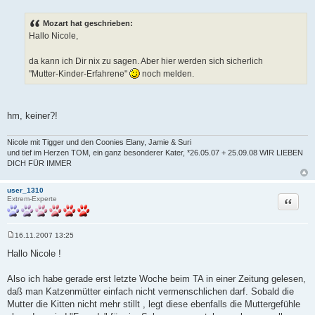
B
e
i
Mozart hat geschrieben:
t
Hallo Nicole,
r
a
g
da kann ich Dir nix zu sagen. Aber hier werden sich sicherlich
"Mutter-Kinder-Erfahrene"
noch melden.
hm, keiner?!
Nicole mit Tigger und den Coonies Elany, Jamie & Suri
und tief im Herzen TOM, ein ganz besonderer Kater, *26.05.07 + 25.09.08 WIR LIEBEN
DICH FÜR IMMER
user_1310
Zitat
Extrem-Experte
16.11.2007 13:25
B
e
Hallo Nicole !
i
t
r
Also ich habe gerade erst letzte Woche beim TA in einer Zeitung gelesen,
a
daß man Katzenmütter einfach nicht vermenschlichen darf. Sobald die
g
Mutter die Kitten nicht mehr stillt , legt diese ebenfalls die Muttergefühle