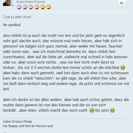
Zitat
Super-Duper-Experte
16.11.2007 15:47
B
e
he annika!
i
t
r
also shiloh ist ja auch die mutti von leni und bis jetzt geht es eigentlich
a
sehr gut! dachte auch, das müsste mal mehr fetzen, aber hält sich in
g
grenzen! sie balgen sich ganz normal, aber weder mit hauen, fauchen
oder sonst was...was ich manchmal bemerke ist, dass shiloh leni
zurechtweist, aber auf die liebe art, vielleicht mal schnell in hals beissen
oder so, aber sonst echt nichts...was sie leni nicht mehr lässt ist
trinken...bis vor 2-3 wochen durfte leni immer schön an die milchbar
aber habs dann auch gemerkt, weil leni dann auch eher zu mir schmusen
kam als zu shiloh *wieschön*. es gibt tage, da will shiloh ihre ruhe, aber
sie läuft dann einfach weg und andere tage, da putzt und schmust sie mit
leni.
aber ich denke ist bei allen anders, aber hab auch schon gehört, dass die
mutter dann genervt ist von den kleinen und die so von sich
fernhält...aber eben, shiloh macht das noch sanft..
bis jetzt
Liebe Grüsse Ronja
mit Skippy und Kimi im Herzen und