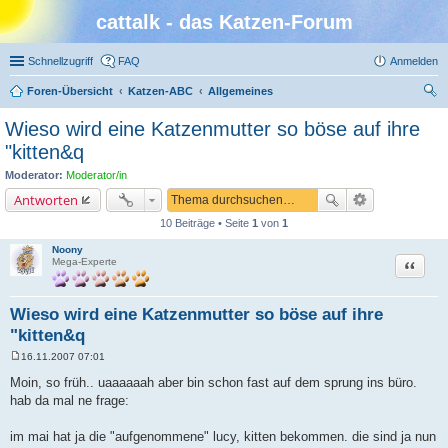
cattalk - das Katzen-Forum
Schnellzugriff
FAQ
Anmelden
Foren-Übersicht
Katzen-ABC
Allgemeines
uc
Wieso wird eine Katzenmutter so böse auf ihre
he
"kitten&q
Moderator:
Moderator/in
Antworten
10 Beiträge • Seite
1
von
1
Noony
Zitat
Mega-Experte
Wieso wird eine Katzenmutter so böse auf ihre
"kitten&q
16.11.2007 07:01
B
e
Moin, so früh.. uaaaaaah aber bin schon fast auf dem sprung ins büro.
i
hab da mal ne frage:
t
r
a
im mai hat ja die "aufgenommene" lucy, kitten bekommen. die sind ja nun
g