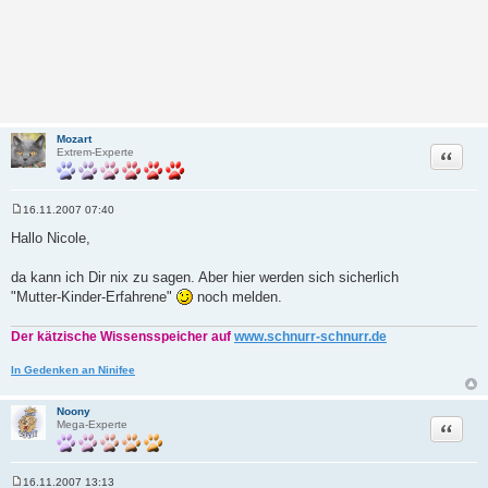
Mozart
Zitat
Extrem-Experte
16.11.2007 07:40
B
e
Hallo Nicole,
i
t
r
da kann ich Dir nix zu sagen. Aber hier werden sich sicherlich
a
"Mutter-Kinder-Erfahrene"
noch melden.
g
Der kätzische Wissensspeicher auf
www.schnurr-schnurr.de
In Gedenken an Ninifee
Noony
Zitat
Mega-Experte
16.11.2007 13:13