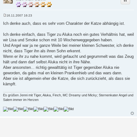
16.11.2007 16:23
B
e
Ich denke auch, dass es sehr vom Charakter der Katze abhängig ist.
i
t
r
Ich denke einfach, dass Tiger zu Aluka noch ein gutes Verhältnis hat, weil
a
wir Lisa und Smoke schon mit 10 Wochenweggegeben haben.
g
Und Angel war ja ne ganze Weile bei meiner kleinen Schwester, ich denke
nicht, dass Tiger ihn als ihren Sohn erkennt.
Wenn er ihr zu nahe kommt, wird gefaucht und gegrummelt was das Zeug
hält und dann darf selbst Aluka nicht in ihre Nähe.
Aber ansonsten... richtig gewalttätig ist Tiger gegenüber Aluka nie
geworden, da gabs mal en kleinen Prankenhieb und das wars dann.
Aber sie ist allgemein eher die Katze, die sich zurückzieht, als dass sie
kämpft.
Es grüßen Jenni mit Tiger, Aluka, Finch, MC Dreamy und Micky; Sternenkater Angel und
Salem immer im Herzen