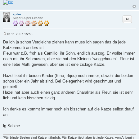
spike
Zitat
Super-Duper-Experte
16.11.2007 15:53
B
e
Da ich ja schon Vergleiche ziehen kann muss ich sagen das da jede
i
Katzenmutti anders ist.
t
r
Fleur war z.B. froh als Camillo, ihr Sohn, endlich auszog. Er wollte immer
a
noch mit ihr Schmusen, aber sie hat den Kleinen "weggehauen". Fleur ist
g
eine liebe Mutti gewesen, aber sie ist eine zickige Katze.
Hazel liebt ihr beiden Kinder (Bine, Bijou) noch immer, obwohl die beiden
schon über ein Jahr alt sind. Bei Gelegenheit wird geschmust und
gespielt.
Hazel hat aber auch einen ganz anderen Charakter als Fleur, sie ist sehr
lieb und kein bisschen zickig.
Ich denke es kommt immer noch ein bisschen auf die Katze selbst drauf
an.
lg Sabine
'Für blinde Seelen sind Katzen ähnlich. Für Katzenliebhaber ist jede Katze, von Anbeginn