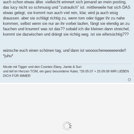
auch schon etwas älter. vielleicht erinnert sich jemand an mein posting,
das lucy nicht so schmusig und "zutraulich" ist. mittlerweile hat sich DAS
etwas gelegt, sie kommt nun auch viel rein, klar, wird ja auch eisig
draussen. aber sie schlägt richtig zu, wenn tom oder tigger ihr zu nahe
kommen, selbst wenn sie nur an ihr vorbei laufen, fängt sie elendig an zu
fauchen und knurren! was ist das?? sobald ich die kleinen dann streichel,
kommt sie dazwischen und drängt sie richtig weg. ist sie eifersüchtig???
wünsche euch einen schönen tag, und´dann ist woooocheneeeeeende!!
*juhu*
Nicole mit Tigger und den Coonies Elany, Jamie & Suri
und tief im Herzen TOM, ein ganz besonderer Kater, *26.05.07 + 25.09.08 WIR LIEBEN
DICH FÜR IMMER