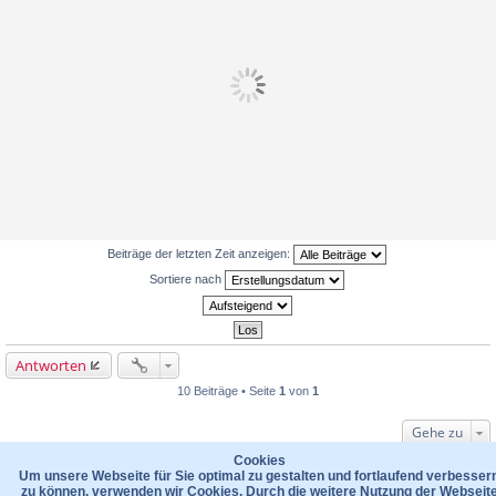
Beiträge der letzten Zeit anzeigen:
Sortiere nach
Antworten
10 Beiträge • Seite
1
von
1
Gehe zu
WER IST ONLINE?
Cookies
Um unsere Webseite für Sie optimal zu gestalten und fortlaufend verbesser
Mitglieder in diesem Forum: 0 Mitglieder und 65 Gäste
zu können, verwenden wir Cookies. Durch die weitere Nutzung der Webseit