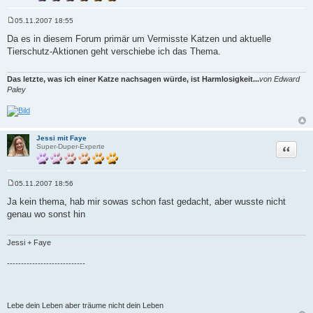
05.11.2007 18:55
B
e
Da es in diesem Forum primär um Vermisste Katzen und aktuelle
i
Tierschutz-Aktionen geht verschiebe ich das Thema.
t
r
a
g
Das letzte, was ich einer Katze nachsagen würde, ist Harmlosigkeit...
von Edward
Paley
Jessi mit Faye
Zitat
Super-Duper-Experte
05.11.2007 18:56
B
e
Ja kein thema, hab mir sowas schon fast gedacht, aber wusste nicht
i
genau wo sonst hin
t
r
a
g
Jessi + Faye
----------------------------
Lebe dein Leben aber träume nicht dein Leben