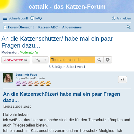
cattalk - das Katzen-Forum
Schnellzugriff
FAQ
Anmelden
Foren-Übersicht
Katzen-ABC
Allgemeines
uc
An die Katzenschützer/ habe mal ein paar
he
Fragen dazu...
Moderator:
Moderator/in
Antworten
3 Beiträge • Seite
1
von
1
Jessi mit Faye
Zitat
Super-Duper-Experte
An die Katzenschützer/ habe mal ein paar Fragen
dazu...
05.11.2007 10:10
B
e
Hallo ihr lieben,
i
ich weiß ja, das hier so manche sind, die für den Tierschutz kämpfen und
t
r
auch Pflegestellen bieten.
a
Ich bin auch im Katzenschutzverein und im Tierschutz Mietglied. Ich
g