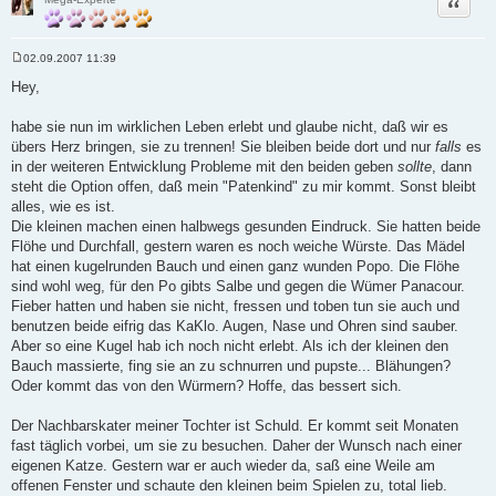
Zitat
02.09.2007 11:39
B
e
Hey,
i
t
r
habe sie nun im wirklichen Leben erlebt und glaube nicht, daß wir es
a
übers Herz bringen, sie zu trennen! Sie bleiben beide dort und nur
falls
es
g
in der weiteren Entwicklung Probleme mit den beiden geben
sollte
, dann
steht die Option offen, daß mein "Patenkind" zu mir kommt. Sonst bleibt
alles, wie es ist.
Die kleinen machen einen halbwegs gesunden Eindruck. Sie hatten beide
Flöhe und Durchfall, gestern waren es noch weiche Würste. Das Mädel
hat einen kugelrunden Bauch und einen ganz wunden Popo. Die Flöhe
sind wohl weg, für den Po gibts Salbe und gegen die Wümer Panacour.
Fieber hatten und haben sie nicht, fressen und toben tun sie auch und
benutzen beide eifrig das KaKlo. Augen, Nase und Ohren sind sauber.
Aber so eine Kugel hab ich noch nicht erlebt. Als ich der kleinen den
Bauch massierte, fing sie an zu schnurren und pupste... Blähungen?
Oder kommt das von den Würmern? Hoffe, das bessert sich.
Der Nachbarskater meiner Tochter ist Schuld. Er kommt seit Monaten
fast täglich vorbei, um sie zu besuchen. Daher der Wunsch nach einer
eigenen Katze. Gestern war er auch wieder da, saß eine Weile am
offenen Fenster und schaute den kleinen beim Spielen zu, total lieb.