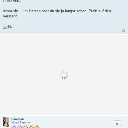
Liebe Vera,
i
t
r
nimm sie ... im Herzen hast du sie ja längst schon. Pfeiff auf den
a
Verstand.
g
Sandfloh
Zitat
Mega-Experte