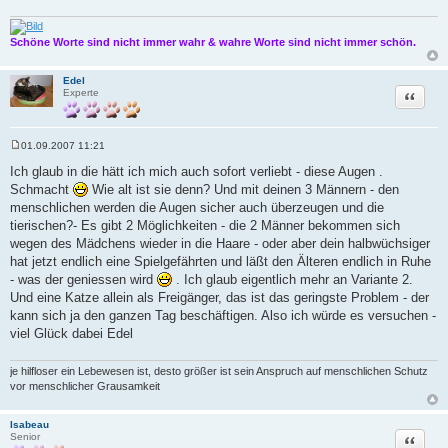
Schöne Worte sind nicht immer wahr & wahre Worte sind nicht immer schön.
Edel
Zitat
Experte
01.09.2007 11:21
B
e
Ich glaub in die hätt ich mich auch sofort verliebt - diese Augen .
i
Schmacht
Wie alt ist sie denn? Und mit deinen 3 Männern - den
t
r
menschlichen werden die Augen sicher auch überzeugen und die
a
tierischen?- Es gibt 2 Möglichkeiten - die 2 Männer bekommen sich
g
wegen des Mädchens wieder in die Haare - oder aber dein halbwüchsiger
hat jetzt endlich eine Spielgefährten und läßt den Älteren endlich in Ruhe
- was der geniessen wird
. Ich glaub eigentlich mehr an Variante 2.
Und eine Katze allein als Freigänger, das ist das geringste Problem - der
kann sich ja den ganzen Tag beschäftigen. Also ich würde es versuchen -
viel Glück dabei Edel
je hilfloser ein Lebewesen ist, desto größer ist sein Anspruch auf menschlichen Schutz
vor menschlicher Grausamkeit
Isabeau
Zitat
Senior