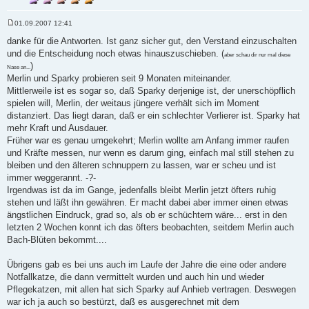
01.09.2007 12:41
B
e
danke für die Antworten. Ist ganz sicher gut, den Verstand einzuschalten
i
und die Entscheidung noch etwas hinauszuschieben. (
t
aber schau dir nur mal diese
r
)
Nase an...
a
Merlin und Sparky probieren seit 9 Monaten miteinander.
g
Mittlerweile ist es sogar so, daß Sparky derjenige ist, der unerschöpflich
spielen will, Merlin, der weitaus jüngere verhält sich im Moment
distanziert. Das liegt daran, daß er ein schlechter Verlierer ist. Sparky hat
mehr Kraft und Ausdauer.
Früher war es genau umgekehrt; Merlin wollte am Anfang immer raufen
und Kräfte messen, nur wenn es darum ging, einfach mal still stehen zu
bleiben und den älteren schnuppern zu lassen, war er scheu und ist
immer weggerannt. -?-
Irgendwas ist da im Gange, jedenfalls bleibt Merlin jetzt öfters ruhig
stehen und läßt ihn gewähren. Er macht dabei aber immer einen etwas
ängstlichen Eindruck, grad so, als ob er schüchtern wäre... erst in den
letzten 2 Wochen konnt ich das öfters beobachten, seitdem Merlin auch
Bach-Blüten bekommt....
Übrigens gab es bei uns auch im Laufe der Jahre die eine oder andere
Notfallkatze, die dann vermittelt wurden und auch hin und wieder
Pflegekatzen, mit allen hat sich Sparky auf Anhieb vertragen. Deswegen
war ich ja auch so bestürzt, daß es ausgerechnet mit dem