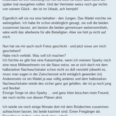
später mal rausgehen sollen. Und der Vermieter weiss noch gar nichts
von seinem Glück - der ist im Urlaub, ach herrrjeh!
Eigentlich will sie nur eine behalten - den Jungen. Das Mädel möchte sie
weitergeben. Ich habe ihr schon eindringlich gesagt, sie soll die beiden
zusammen lassen, am besten die beiden
gemeinsam
weitervermitteln,
wäre wohl das allerbeste für alle Beteiligten. Aber sie hört ja nicht auf
mich.
Nun hat sie mir auch noch Fotos geschickt - und jetzt isses um mich
geschehen!!
Habe mich verliebt. Was soll ich machen?
Ich fürchte es gibt hier eine Katastrophe, wenn ich meinem Sparky noch
eine neue Mitbewohnerin vor die Nase setze, wo er sich doch mit dem
halbstarken Nachwuchskater schon nicht so doll versteht (obwohl es,
muss man sagen in der Zwischenzeit echt erträglich geworden ist).
Andererseits ist ein Mädel ja was völlig anderes und dem halbstarken
Nachwuchskater würde des sicher ganz gut gefallen, der ist ja noch jung
und flexibel.
Einzige Sorge ist also Sparky ... und ganz klein bisschen mein Freund,
der noch nichts von diesen Plänen ahnt.
Ich würde sie noch einige Monate dort mit dem Brüderchen zusammen
aufwachsen lassen, bis beide kastriert sind. Einen Freigänger als