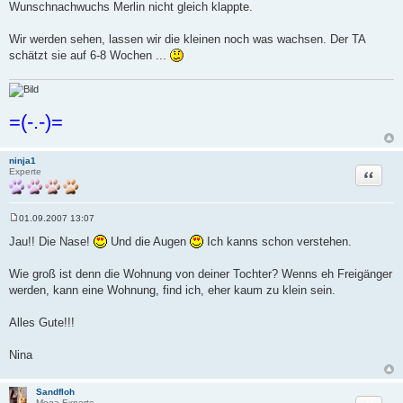
Wunschnachwuchs Merlin nicht gleich klappte.
Wir werden sehen, lassen wir die kleinen noch was wachsen. Der TA
schätzt sie auf 6-8 Wochen ...
=(-.-)=
ninja1
Zitat
Experte
01.09.2007 13:07
B
e
Jau!! Die Nase!
Und die Augen
Ich kanns schon verstehen.
i
t
r
Wie groß ist denn die Wohnung von deiner Tochter? Wenns eh Freigänger
a
werden, kann eine Wohnung, find ich, eher kaum zu klein sein.
g
Alles Gute!!!
Nina
Sandfloh
Mega-Experte