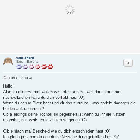
teufelchentf
Zitat
Extrem-Experte
01.09.2007 10:43
B
e
Hallo !
i
Also zu allererst mal wollen wir Fotos sehen...weil dann kann man
t
r
nachvollziehen waru du dich verliebt hast :O)
a
Wenn du genug Platz hast und dir das zutraust...was spricht dagegen die
g
beiden aufzunehmen ?
Ob allerdings deine Tochter so begeistert ist wenn du ihr die Katzen
abgreifst, das weiß ich jetzt nich so genau :O)
Gib einfach mal Bescheid wie du dich entschieden hast :O)
Ich glaub ja schon das du deine Netscheidung getroffen hast *g*