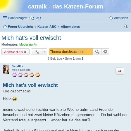
cattalk - das Katzen-Forum
Schnellzugriff
FAQ
Anmelden
Foren-Übersicht
Katzen-ABC
Allgemeines
uc
Mich hat's voll erwischt
he
Moderator:
Moderator/in
Antworten
8 Beiträge • Seite
1
von
1
Sandfloh
Zitat
Mega-Experte
Mich hat's voll erwischt
01.09.2007 10:03
B
e
Hallö
i
t
r
meine erwachsene Tochter war letzte Woche aufm Land Freunde
a
besuchen und hat zwei kleine Kätzchen mitgenommen ... Da hat wohl der
g
Verstand total ausgesetzt... woher hat sie das nur?!
Jedenfalls ist ihre Wohnung viel viel zu klein für zwei, auch wenn die