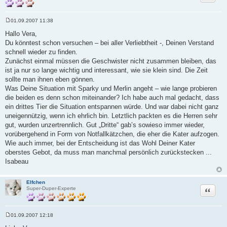
01.09.2007 11:38
B
e
Hallo Vera,
i
Du könntest schon versuchen – bei aller Verliebtheit -, Deinen Verstand
t
r
schnell wieder zu finden.
a
Zunächst einmal müssen die Geschwister nicht zusammen bleiben, das
g
ist ja nur so lange wichtig und interessant, wie sie klein sind. Die Zeit
sollte man ihnen eben gönnen.
Was Deine Situation mit Sparky und Merlin angeht – wie lange probieren
die beiden es denn schon miteinander? Ich habe auch mal gedacht, dass
ein drittes Tier die Situation entspannen würde. Und war dabei nicht ganz
uneigennützig, wenn ich ehrlich bin. Letztlich packten es die Herren sehr
gut, wurden unzertrennlich. Gut „Dritte“ gab’s sowieso immer wieder,
vorübergehend in Form von Notfallkätzchen, die eher die Kater aufzogen.
Wie auch immer, bei der Entscheidung ist das Wohl Deiner Kater
oberstes Gebot, da muss man manchmal persönlich zurückstecken ...
Isabeau
Elfchen
Zitat
Super-Duper-Experte
01.09.2007 12:18
B
e