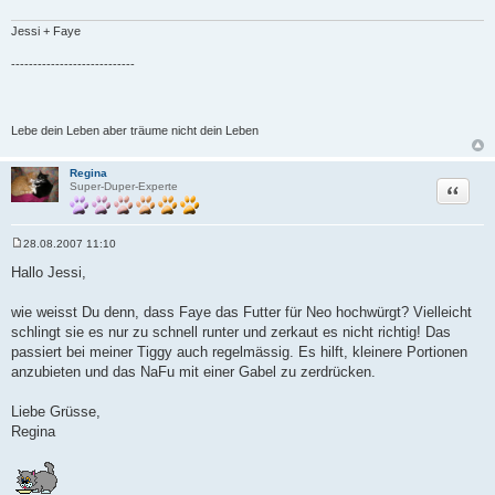
Jessi + Faye
----------------------------
Lebe dein Leben aber träume nicht dein Leben
Regina
Zitat
Super-Duper-Experte
28.08.2007 11:10
B
e
Hallo Jessi,
i
t
r
wie weisst Du denn, dass Faye das Futter für Neo hochwürgt? Vielleicht
a
schlingt sie es nur zu schnell runter und zerkaut es nicht richtig! Das
g
passiert bei meiner Tiggy auch regelmässig. Es hilft, kleinere Portionen
anzubieten und das NaFu mit einer Gabel zu zerdrücken.
Liebe Grüsse,
Regina