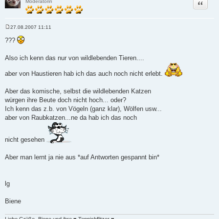
Zitat
Moderatorin
27.08.2007 11:11
B
e
???
i
t
r
Also ich kenn das nur von wildlebenden Tieren....
a
g
aber von Haustieren hab ich das auch noch nicht erlebt.
Aber das komische, selbst die wildlebenden Katzen
würgen ihre Beute doch nicht hoch... oder?
Ich kenn das z.b. von Vögeln (ganz klar), Wölfen usw...
aber von Raubkatzen...ne da hab ich das noch
nicht gesehen
Aber man lernt ja nie aus *auf Antworten gespannt bin*
lg
Biene