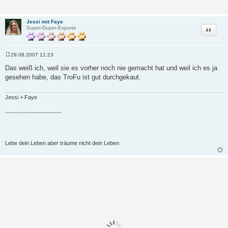
Jessi mit Faye
Zitat
Super-Duper-Experte
29.08.2007 11:23
B
e
Das weiß ich, weil sie es vorher noch nie gemacht hat und weil ich es ja
i
gesehen habe, das TroFu ist gut durchgekaut.
t
r
a
g
Jessi + Faye
----------------------------
Lebe dein Leben aber träume nicht dein Leben