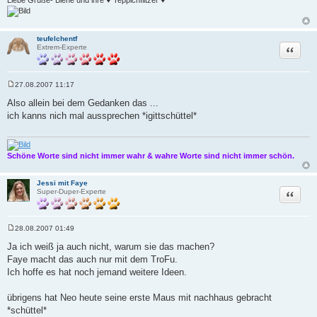
Liebe Grüße- Biene und ihre ♥ Teppichflitzer ♥
teufelchentf
Zitat
Extrem-Experte
27.08.2007 11:17
B
e
Also allein bei dem Gedanken das ...
i
ich kanns nich mal aussprechen *igittschüttel*
t
r
a
g
Schöne Worte sind nicht immer wahr & wahre Worte sind nicht immer schön.
Jessi mit Faye
Zitat
Super-Duper-Experte
28.08.2007 01:49
B
e
Ja ich weiß ja auch nicht, warum sie das machen?
i
Faye macht das auch nur mit dem TroFu.
t
r
Ich hoffe es hat noch jemand weitere Ideen.
a
g
übrigens hat Neo heute seine erste Maus mit nachhaus gebracht
*schüttel*