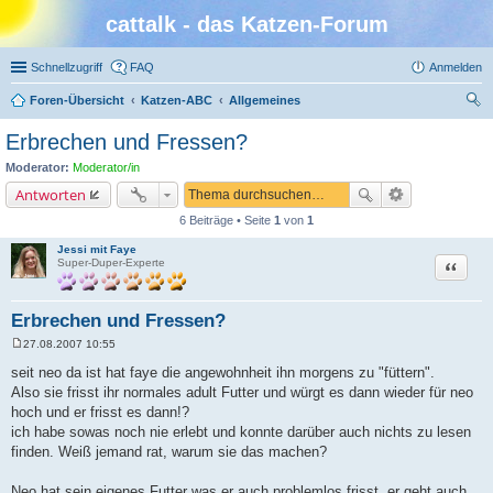
cattalk - das Katzen-Forum
Schnellzugriff
FAQ
Anmelden
Foren-Übersicht
Katzen-ABC
Allgemeines
uc
Erbrechen und Fressen?
he
Moderator:
Moderator/in
Antworten
6 Beiträge • Seite
1
von
1
Jessi mit Faye
Zitat
Super-Duper-Experte
Erbrechen und Fressen?
27.08.2007 10:55
B
e
seit neo da ist hat faye die angewohnheit ihn morgens zu "füttern".
i
Also sie frisst ihr normales adult Futter und würgt es dann wieder für neo
t
r
hoch und er frisst es dann!?
a
ich habe sowas noch nie erlebt und konnte darüber auch nichts zu lesen
g
finden. Weiß jemand rat, warum sie das machen?
Neo hat sein eigenes Futter was er auch problemlos frisst, er geht auch