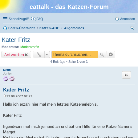
cattalk - das Katzen-Forum
Schnellzugriff
FAQ
Anmelden
Foren-Übersicht
Katzen-ABC
Allgemeines
uc
Kater Fritz
he
Moderator:
Moderator/in
Antworten
4 Beiträge • Seite
1
von
1
Neufi
Zitat
Junior
Kater Fritz
23.08.2007 02:27
B
e
Hallo ich erzähl hier mal mein letztes Katzenerlebnis.
i
t
r
Kater Fritz
a
g
Irgendwann rief mich jemand an und bat um Hilfe für eine Katze Namens
Margot.
Problem die Mietze hat Diabetis, aber ihr Frauchen ist verstorben und wo