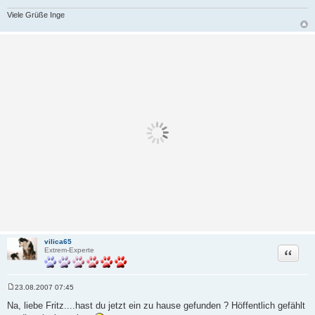
Viele Grüße Inge
vilica65
Zitat
Extrem-Experte
23.08.2007 07:45
B
e
Na, liebe Fritz....hast du jetzt ein zu hause gefunden ? Höffentlich gefählt
i