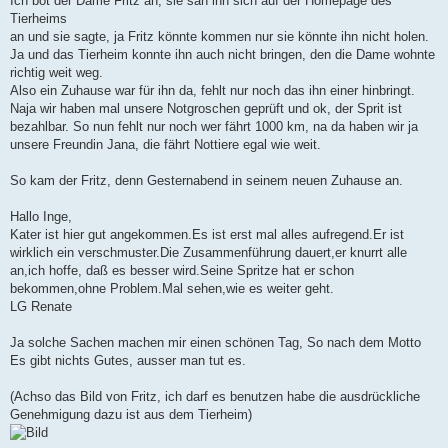
Ich bot der Dame Fritz an, sie sah ihn sich auf der Homepage des
Tierheims
an und sie sagte, ja Fritz könnte kommen nur sie könnte ihn nicht holen.
Ja und das Tierheim konnte ihn auch nicht bringen, den die Dame wohnte
richtig weit weg.
Also ein Zuhause war für ihn da, fehlt nur noch das ihn einer hinbringt.
Naja wir haben mal unsere Notgroschen geprüft und ok, der Sprit ist
bezahlbar. So nun fehlt nur noch wer fährt 1000 km, na da haben wir ja
unsere Freundin Jana, die fährt Nottiere egal wie weit.
So kam der Fritz, denn Gesternabend in seinem neuen Zuhause an.
Hallo Inge,
Kater ist hier gut angekommen.Es ist erst mal alles aufregend.Er ist
wirklich ein verschmuster.Die Zusammenführung dauert,er knurrt alle
an,ich hoffe, daß es besser wird.Seine Spritze hat er schon
bekommen,ohne Problem.Mal sehen,wie es weiter geht.
LG Renate
Ja solche Sachen machen mir einen schönen Tag, So nach dem Motto
Es gibt nichts Gutes, ausser man tut es.
(Achso das Bild von Fritz, ich darf es benutzen habe die ausdrückliche
Genehmigung dazu ist aus dem Tierheim)