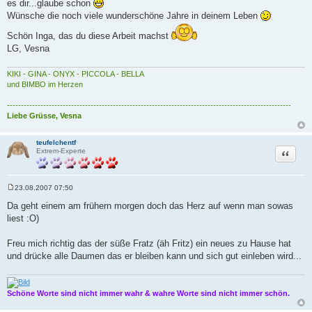
es dir...glaube schon
t
r
Wünsche die noch viele wunderschöne Jahre in deinem Leben
a
g
Schön Inga, das du diese Arbeit machst
LG, Vesna
KIKI - GINA - ONYX - PICCOLA - BELLA
und BIMBO im Herzen
------------------------------------------------------------------------------------------------------
Liebe Grüsse, Vesna
teufelchentf
Zitat
Extrem-Experte
23.08.2007 07:50
B
e
Da geht einem am frühern morgen doch das Herz auf wenn man sowas
i
liest :O)
t
r
a
Freu mich richtig das der süße Fratz (äh Fritz) ein neues zu Hause hat
g
und drücke alle Daumen das er bleiben kann und sich gut einleben wird...
Schöne Worte sind nicht immer wahr & wahre Worte sind nicht immer schön.