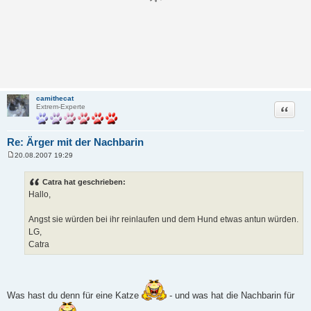
camithecat
Zitat
Extrem-Experte
Re: Ärger mit der Nachbarin
20.08.2007 19:29
B
e
i
Catra hat geschrieben:
t
Hallo,
r
a
g
Angst sie würden bei ihr reinlaufen und dem Hund etwas antun würden.
LG,
Catra
Was hast du denn für eine Katze
- und was hat die Nachbarin für