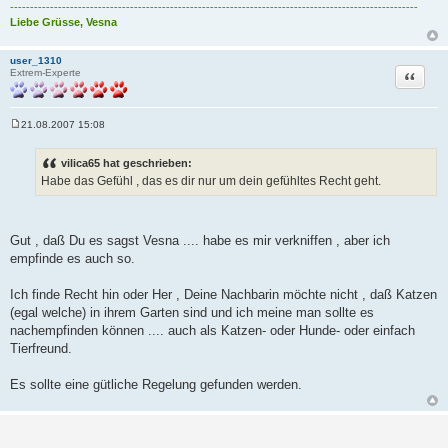
------------------------------------------------------------------------------------------------------
Liebe Grüsse, Vesna
user_1310
Zitat
Extrem-Experte
21.08.2007 15:08
B
e
i
vilica65 hat geschrieben:
t
Habe das Gefühl , das es dir nur um dein gefühltes Recht geht.
r
a
g
Gut , daß Du es sagst Vesna .... habe es mir verkniffen , aber ich
empfinde es auch so.
Ich finde Recht hin oder Her , Deine Nachbarin möchte nicht , daß Katzen
(egal welche) in ihrem Garten sind und ich meine man sollte es
nachempfinden können .... auch als Katzen- oder Hunde- oder einfach
Tierfreund.
Es sollte eine gütliche Regelung gefunden werden.