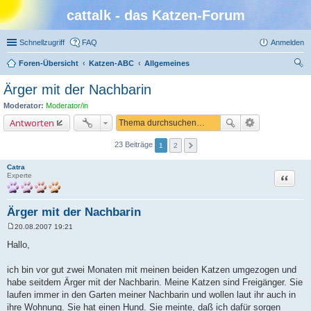
cattalk - das Katzen-Forum
Schnellzugriff
FAQ
Anmelden
Foren-Übersicht
Katzen-ABC
Allgemeines
uc
Ärger mit der Nachbarin
he
Moderator:
Moderator/in
Antworten
23 Beiträge
1
2
Catra
Zitat
Experte
Ärger mit der Nachbarin
20.08.2007 19:21
B
e
Hallo,
i
t
r
ich bin vor gut zwei Monaten mit meinen beiden Katzen umgezogen und
a
habe seitdem Ärger mit der Nachbarin. Meine Katzen sind Freigänger. Sie
g
laufen immer in den Garten meiner Nachbarin und wollen laut ihr auch in
ihre Wohnung. Sie hat einen Hund. Sie meinte, daß ich dafür sorgen