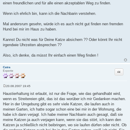
einen freundlichen und für alle einen akzeptablen Weg zu finden.
Wenn ich ehrlich bin, kann ich die Nachbarin verstehen.
Mal andersrum gesehn, würde ich es auch nicht gut finden nen fremden
Hund bei mir im Haus zu haben.
Kannst Du nicht was für Deine Katze absichern ?? Oder könnt Ihr nicht
irgendwie Uhrzeiten absprechen ??
Also, ich denke, da müsst Ihr einfach einen Weg finden !
Catra
Zitat
Experte
20.08.2007 19:45
B
e
Haustierhaltung ist erlaubt, ist nur die Frage, wie das gehandhabt wird,
i
wenn es Streitereien gibt, das ist das worüber ich mir Gedanken machen.
t
r
Hier in der Umgebung gibt es sehr viele Katzen, die laufen auch in
a
meinen Garten, ich hatte sogar schon eine bei mir in der Wohnung, die
g
habe ich dann verjagt. Ich habe meiner Nachbarin auch gesagt, daß sie
meine Katzen ja auch verjagen kann, wenn sie das stört, ich kann den
Katzen ja schließlich nicht beibringen, wo sie laufen dürfen oder nicht. Ob