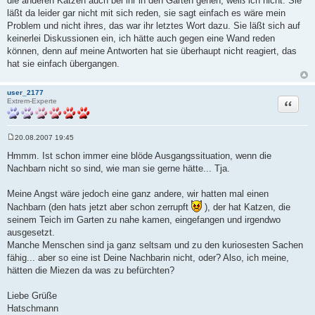
die anderen Katzen auch bei ihr in den Garten gehen, weiß ich nicht. Sie
läßt da leider gar nicht mit sich reden, sie sagt einfach es wäre mein
Problem und nicht ihres, das war ihr letztes Wort dazu. Sie läßt sich auf
keinerlei Diskussionen ein, ich hätte auch gegen eine Wand reden
können, denn auf meine Antworten hat sie überhaupt nicht reagiert, das
hat sie einfach übergangen.
user_2177
Zitat
Extrem-Experte
20.08.2007 19:45
B
e
Hmmm. Ist schon immer eine blöde Ausgangssituation, wenn die
i
Nachbarn nicht so sind, wie man sie gerne hätte... Tja.
t
r
a
Meine Angst wäre jedoch eine ganz andere, wir hatten mal einen
g
Nachbarn (den hats jetzt aber schon zerrupft
), der hat Katzen, die
seinem Teich im Garten zu nahe kamen, eingefangen und irgendwo
ausgesetzt.
Manche Menschen sind ja ganz seltsam und zu den kuriosesten Sachen
fähig... aber so eine ist Deine Nachbarin nicht, oder? Also, ich meine,
hätten die Miezen da was zu befürchten?
Liebe Grüße
Hatschmann