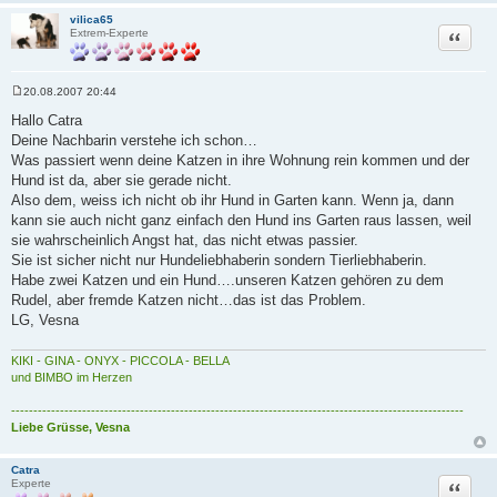
vilica65
Zitat
Extrem-Experte
20.08.2007 20:44
B
e
Hallo Catra
i
Deine Nachbarin verstehe ich schon…
t
r
Was passiert wenn deine Katzen in ihre Wohnung rein kommen und der
a
Hund ist da, aber sie gerade nicht.
g
Also dem, weiss ich nicht ob ihr Hund in Garten kann. Wenn ja, dann
kann sie auch nicht ganz einfach den Hund ins Garten raus lassen, weil
sie wahrscheinlich Angst hat, das nicht etwas passier.
Sie ist sicher nicht nur Hundeliebhaberin sondern Tierliebhaberin.
Habe zwei Katzen und ein Hund….unseren Katzen gehören zu dem
Rudel, aber fremde Katzen nicht…das ist das Problem.
LG, Vesna
KIKI - GINA - ONYX - PICCOLA - BELLA
und BIMBO im Herzen
------------------------------------------------------------------------------------------------------
Liebe Grüsse, Vesna
Catra
Zitat
Experte