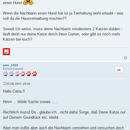
einen Hund
Wenn die Nachbarin einen Hund hat ist ja Tierhaltung wohl erlaubt - was
soll da die Hausverwaltung machen??
Soweit ich weiss, muss deine Nachbarin mindestens 2 Katzen dulden -
läuft denn nur deine Katze durch ihren Garten, oder gibt es noch mehr
Katzen bei euch?
user_1310
Zitat
Extrem-Experte
20.08.2007 19:32
B
e
Hallo Catra !!
i
t
r
Hmm ... blöde Sache sowas .....
a
g
Rechtlich musst Du , glaube ich , nicht dafür Sorge, daß Deine Katze nur
auf Deinem Grundtück etc. bleibt.
Aber man sollte aber auch die Nachbarin verstehen und versuchen doch