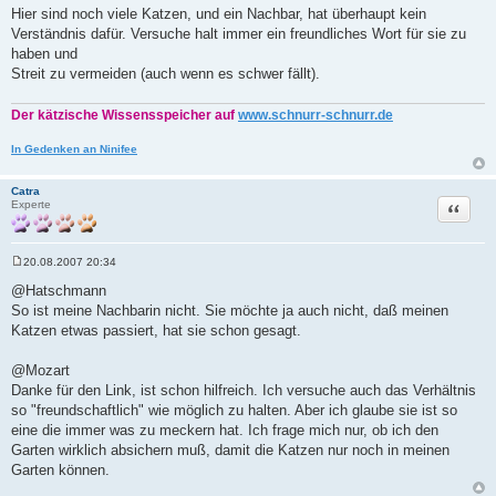
a
Hier sind noch viele Katzen, und ein Nachbar, hat überhaupt kein
g
Verständnis dafür. Versuche halt immer ein freundliches Wort für sie zu
haben und
Streit zu vermeiden (auch wenn es schwer fällt).
Der kätzische Wissensspeicher auf
www.schnurr-schnurr.de
In Gedenken an Ninifee
Catra
Zitat
Experte
20.08.2007 20:34
B
e
@Hatschmann
i
So ist meine Nachbarin nicht. Sie möchte ja auch nicht, daß meinen
t
r
Katzen etwas passiert, hat sie schon gesagt.
a
g
@Mozart
Danke für den Link, ist schon hilfreich. Ich versuche auch das Verhältnis
so "freundschaftlich" wie möglich zu halten. Aber ich glaube sie ist so
eine die immer was zu meckern hat. Ich frage mich nur, ob ich den
Garten wirklich absichern muß, damit die Katzen nur noch in meinen
Garten können.