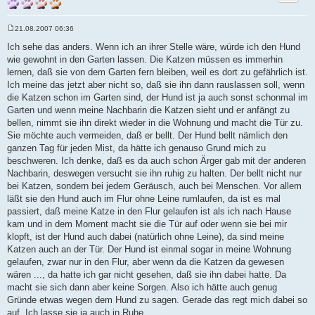
21.08.2007 06:36
B
e
Ich sehe das anders. Wenn ich an ihrer Stelle wäre, würde ich den Hund
i
wie gewohnt in den Garten lassen. Die Katzen müssen es immerhin
t
r
lernen, daß sie von dem Garten fern bleiben, weil es dort zu gefährlich ist.
a
Ich meine das jetzt aber nicht so, daß sie ihn dann rauslassen soll, wenn
g
die Katzen schon im Garten sind, der Hund ist ja auch sonst schonmal im
Garten und wenn meine Nachbarin die Katzen sieht und er anfängt zu
bellen, nimmt sie ihn direkt wieder in die Wohnung und macht die Tür zu.
Sie möchte auch vermeiden, daß er bellt. Der Hund bellt nämlich den
ganzen Tag für jeden Mist, da hätte ich genauso Grund mich zu
beschweren. Ich denke, daß es da auch schon Ärger gab mit der anderen
Nachbarin, deswegen versucht sie ihn ruhig zu halten. Der bellt nicht nur
bei Katzen, sondern bei jedem Geräusch, auch bei Menschen. Vor allem
läßt sie den Hund auch im Flur ohne Leine rumlaufen, da ist es mal
passiert, daß meine Katze in den Flur gelaufen ist als ich nach Hause
kam und in dem Moment macht sie die Tür auf oder wenn sie bei mir
klopft, ist der Hund auch dabei (natürlich ohne Leine), da sind meine
Katzen auch an der Tür. Der Hund ist einmal sogar in meine Wohnung
gelaufen, zwar nur in den Flur, aber wenn da die Katzen da gewesen
wären ..., da hatte ich gar nicht gesehen, daß sie ihn dabei hatte. Da
macht sie sich dann aber keine Sorgen. Also ich hätte auch genug
Gründe etwas wegen dem Hund zu sagen. Gerade das regt mich dabei so
auf. Ich lasse sie ja auch in Ruhe.