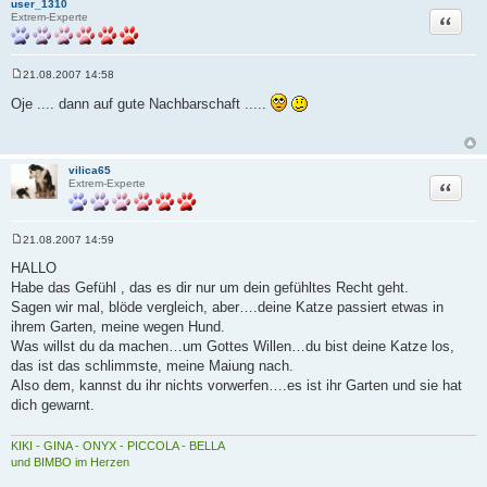
user_1310
Zitat
Extrem-Experte
21.08.2007 14:58
B
e
Oje .... dann auf gute Nachbarschaft .....
i
t
r
a
g
vilica65
Zitat
Extrem-Experte
21.08.2007 14:59
B
e
HALLO
i
Habe das Gefühl , das es dir nur um dein gefühltes Recht geht.
t
r
Sagen wir mal, blöde vergleich, aber….deine Katze passiert etwas in
a
ihrem Garten, meine wegen Hund.
g
Was willst du da machen…um Gottes Willen…du bist deine Katze los,
das ist das schlimmste, meine Maiung nach.
Also dem, kannst du ihr nichts vorwerfen….es ist ihr Garten und sie hat
dich gewarnt.
KIKI - GINA - ONYX - PICCOLA - BELLA
und BIMBO im Herzen