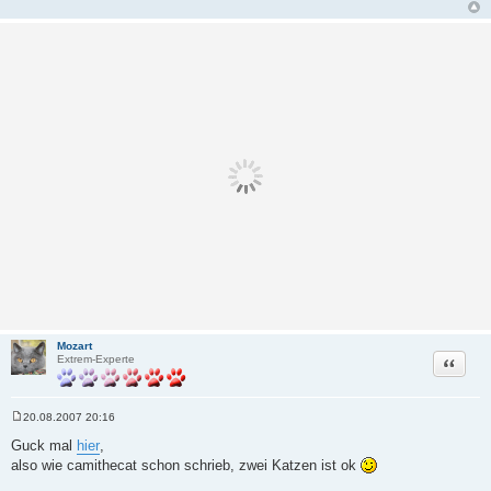
Mozart
Zitat
Extrem-Experte
20.08.2007 20:16
B
e
Guck mal
hier
,
i
also wie camithecat schon schrieb, zwei Katzen ist ok
t
r