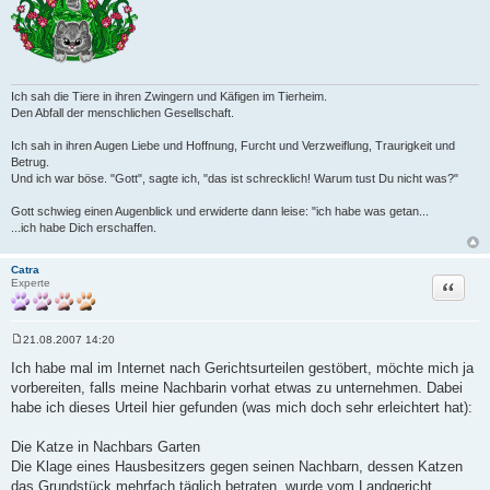
Ich sah die Tiere in ihren Zwingern und Käfigen im Tierheim.
Den Abfall der menschlichen Gesellschaft.
Ich sah in ihren Augen Liebe und Hoffnung, Furcht und Verzweiflung, Traurigkeit und
Betrug.
Und ich war böse. "Gott", sagte ich, "das ist schrecklich! Warum tust Du nicht was?"
Gott schwieg einen Augenblick und erwiderte dann leise: "ich habe was getan...
...ich habe Dich erschaffen.
Catra
Zitat
Experte
21.08.2007 14:20
B
e
Ich habe mal im Internet nach Gerichtsurteilen gestöbert, möchte mich ja
i
vorbereiten, falls meine Nachbarin vorhat etwas zu unternehmen. Dabei
t
r
habe ich dieses Urteil hier gefunden (was mich doch sehr erleichtert hat):
a
g
Die Katze in Nachbars Garten
Die Klage eines Hausbesitzers gegen seinen Nachbarn, dessen Katzen
das Grundstück mehrfach täglich betraten, wurde vom Landgericht