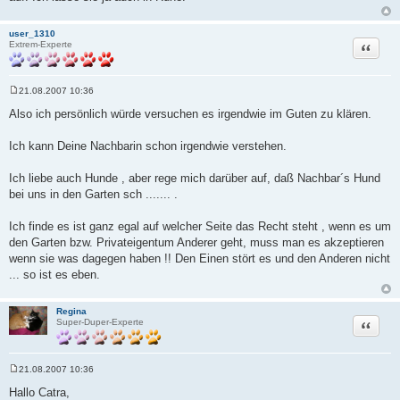
user_1310
Zitat
Extrem-Experte
21.08.2007 10:36
B
e
Also ich persönlich würde versuchen es irgendwie im Guten zu klären.
i
t
r
Ich kann Deine Nachbarin schon irgendwie verstehen.
a
g
Ich liebe auch Hunde , aber rege mich darüber auf, daß Nachbar´s Hund
bei uns in den Garten sch ....... .
Ich finde es ist ganz egal auf welcher Seite das Recht steht , wenn es um
den Garten bzw. Privateigentum Anderer geht, muss man es akzeptieren
wenn sie was dagegen haben !! Den Einen stört es und den Anderen nicht
... so ist es eben.
Regina
Zitat
Super-Duper-Experte
21.08.2007 10:36
B
e
Hallo Catra,
i