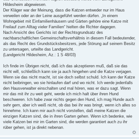
Hildesheim abgewiesen.
Der Kläger war der Meinung, dass die Katzen entweder nur im Haus
verweilen oder an der Leine ausgeführt werden dürfen. „In einem
Wohngebiet mit Einfamilienhäusern und Gärten gehöre eine Katze mit
Freilauf zum Alltag vieler Familien“ hielten die Richter dagegen.
Nach Ansicht des Gerichts ist der Rechtsgrundsatz des
nachbarschaftlichen Gemeinschaftsverhältnis in diesem Fall bedeutender,
als das Recht des Grundstücksbesitzers, jede Störung auf seinem Besitz
zu untersagen, urteilte das Landgericht.
(Landgericht Hildesheim, Az.: 1 S 48/03)
Ich finde im Übrigen nicht, daß ich das akzeptieren muß, daß sie das
nicht will, schließlich kann sie ja auch hingehen und die Katze verjagen.
Wenn sie das nicht macht, ist sie doch selbst schuld. Ich kann der Katze
nicht beibringen, wo sie hinlaufen darf und wo nicht. Ich werde jedenfalls
den Hausverwalter einschalten und mal hören, was er dazu sagt. Wenn
mir das mit ihr zu weit geht, werde ich mich halt über ihren Hund
beschweren. Ich habe zwar nichts gegen den Hund, ich mag Hunde auch
sehr gern, aber ich weiß nicht, ob das bei ihr was bringt, wenn ich alles so
hinnehme. Ich kann mir auch nicht vorstellen, daß meine Katzen die
einzigen Katzen sind, die in ihren Garten gehen. Wenn ich bedenke, wie
viele Katzen bei mir im Garten sind, die werden garantiert auch zu ihr
rüber gehen, ist ja direkt nebenan.