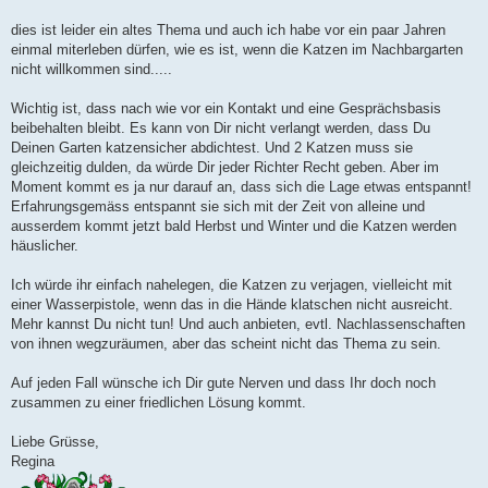
t
r
dies ist leider ein altes Thema und auch ich habe vor ein paar Jahren
a
einmal miterleben dürfen, wie es ist, wenn die Katzen im Nachbargarten
g
nicht willkommen sind.....
Wichtig ist, dass nach wie vor ein Kontakt und eine Gesprächsbasis
beibehalten bleibt. Es kann von Dir nicht verlangt werden, dass Du
Deinen Garten katzensicher abdichtest. Und 2 Katzen muss sie
gleichzeitig dulden, da würde Dir jeder Richter Recht geben. Aber im
Moment kommt es ja nur darauf an, dass sich die Lage etwas entspannt!
Erfahrungsgemäss entspannt sie sich mit der Zeit von alleine und
ausserdem kommt jetzt bald Herbst und Winter und die Katzen werden
häuslicher.
Ich würde ihr einfach nahelegen, die Katzen zu verjagen, vielleicht mit
einer Wasserpistole, wenn das in die Hände klatschen nicht ausreicht.
Mehr kannst Du nicht tun! Und auch anbieten, evtl. Nachlassenschaften
von ihnen wegzuräumen, aber das scheint nicht das Thema zu sein.
Auf jeden Fall wünsche ich Dir gute Nerven und dass Ihr doch noch
zusammen zu einer friedlichen Lösung kommt.
Liebe Grüsse,
Regina