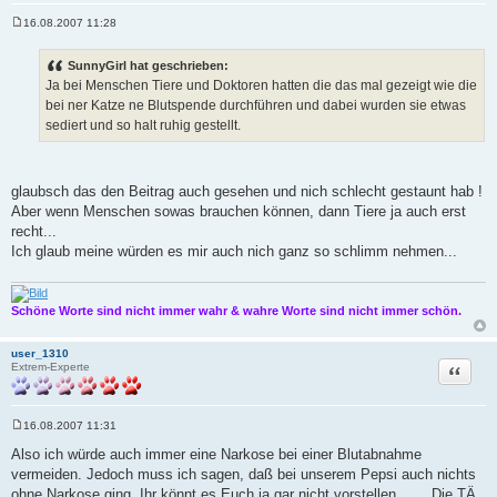
16.08.2007 11:28
B
e
i
SunnyGirl hat geschrieben:
t
Ja bei Menschen Tiere und Doktoren hatten die das mal gezeigt wie die
r
a
bei ner Katze ne Blutspende durchführen und dabei wurden sie etwas
g
sediert und so halt ruhig gestellt.
glaubsch das den Beitrag auch gesehen und nich schlecht gestaunt hab !
Aber wenn Menschen sowas brauchen können, dann Tiere ja auch erst
recht...
Ich glaub meine würden es mir auch nich ganz so schlimm nehmen...
Schöne Worte sind nicht immer wahr & wahre Worte sind nicht immer schön.
user_1310
Zitat
Extrem-Experte
16.08.2007 11:31
B
e
Also ich würde auch immer eine Narkose bei einer Blutabnahme
i
vermeiden. Jedoch muss ich sagen, daß bei unserem Pepsi auch nichts
t
r
ohne Narkose ging. Ihr könnt es Euch ja gar nicht vorstellen ...... Die TÄ