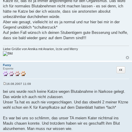
Katze ist, das ist ja immer angstrengend für den Organismus. Das würd
ich für normales Blutabnehmen nicht machen lassen - es sei denn, ich
hätte ne Katze bei der ich wüsste, dass sie anstonsten absolut
unbezähmbar durchdrehen würde.
Aber wie gesagt, vielleicht ist es ja normal und nur hier bei mir in der
Gegend unüblich *schulterzuck*
Auf jeden Fall wünsch ich deinen Stubentigern gute Besserung und hoffe,
dass sie bald wieder ganz auf dem Damm sind!!!
Liebe Grüße von Annika mit Anarion, Izzie und Merry
Fuzzy
Zitat
Experte
16.08.2007 11:09
B
e
bei uns wurde noch keine Katze wegen Blutabnahme in Narkose gelegt.
i
Das würde ich auch nicht zulassen.
t
r
Unser Ta hat es auch nie vorgeschlagen. Und das obwohl 2 meiner Ktzne
a
wohl schon ein K für Kampfkatze auf dem Datenblatt hatten *lach*
g
Es war bei uns so schlimm, das unser TA meiem Kater nichtmal ins
Mauls chauen konnte. Und trotzdem haben wir es geschafft ihm Blut
abzunhemen. Man muss nur wissen wie.