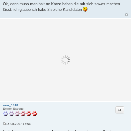
e
Ok, dann muss man halt ne Katze haben die mit sich sowas machen
i
lässt. ich glaube ich habe 2 solche Kandidaten
t
r
a
g
user_1310
Zitat
Extrem-Experte
15.08.2007 17:54
B
e