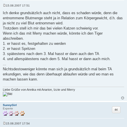
15.08.2007 17:51
B
e
Ich denke grundsätzlich auch nicht, dass es schaden würde, denn die
i
entnommene Blutmenge steht ja in Relation zum Körpergewicht, d.h. das
t
r
ja nicht zu viel Blut entnommen wird.
a
Trotzdem stell ich mir das bei vielen Katzen schwierig vor.
g
Wenn ich das mit Merry machen würde, könnte ich den Tiger
abschreiben.
1. er hasst es, festgehalten zu werden
2. er hasst Spritzen
3. spätestens nach dem 3. Mal hasst er dann auch den TA
4. und allerspätestens nach dem 5. Mal hasst er dann auch mich.
...
Nichtsdestoweniger könnte man sich ja grundsätzlich mal beim TA
erkundigen, wie das denn überhaupt ablaufen würde und wo man es
machen lassen kann.
Liebe Grüße von Annika mit Anarion, Izzie und Merry
SunnyGirl
Zitat
Experte
15.08.2007 17:54
B