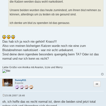
die Katzen werden dazu wohl narkotisiert.
r
a
g
Unsere beiden wurden das heute zumindest, um ihnen blut nehmen zu
können, allerdings um zu testen ob sie gesund sind.
ich denke um blut zu spenden ist das genauso.
Das hab ich ja noch nie gehört! Krass!!!
Also von meinen bisherigen Katzen wurde noch nie eine zum
Blutabnehmen narkotisiert - war mir echt unbekannt.
Sind deine denn irgendwie besonders quengelig beim TA? Oder ist das
normal und nur ich kenn es nicht?
Liebe Grüße von Annika mit Anarion, Izzie und Merry
Sunny811
Zitat
Experte
15.08.2007 18:46
B
e
oh, ich hoffe das es recht normal ist, denn die beiden sind jetzt total
i
neben sich und übergeben sich dauernd.