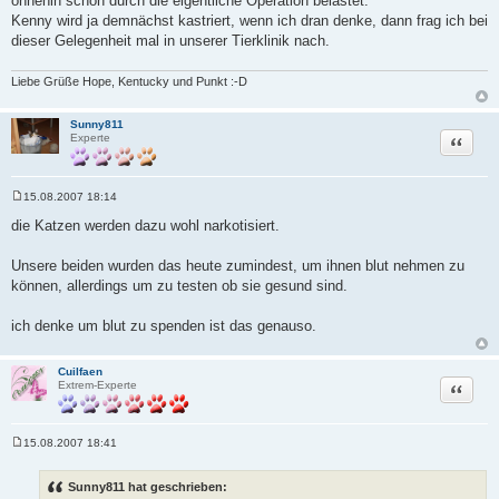
ohnehin schon durch die eigentliche Operation belastet.
Kenny wird ja demnächst kastriert, wenn ich dran denke, dann frag ich bei
dieser Gelegenheit mal in unserer Tierklinik nach.
Liebe Grüße Hope, Kentucky und Punkt :-D
Sunny811
Zitat
Experte
15.08.2007 18:14
B
e
die Katzen werden dazu wohl narkotisiert.
i
t
r
Unsere beiden wurden das heute zumindest, um ihnen blut nehmen zu
a
können, allerdings um zu testen ob sie gesund sind.
g
ich denke um blut zu spenden ist das genauso.
Cuilfaen
Zitat
Extrem-Experte
15.08.2007 18:41
B
e
i
Sunny811 hat geschrieben:
t