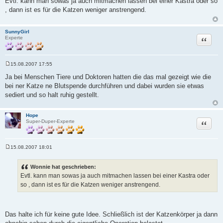
Evtl. kann man sowas ja auch mitmachen lassen bei einer Kastra oder so
i
, dann ist es für die Katzen weniger anstrengend.
t
r
a
g
SunnyGirl
Zitat
Experte
15.08.2007 17:55
B
e
Ja bei Menschen Tiere und Doktoren hatten die das mal gezeigt wie die
i
bei ner Katze ne Blutspende durchführen und dabei wurden sie etwas
t
r
sediert und so halt ruhig gestellt.
a
g
Hope
Zitat
Super-Duper-Experte
15.08.2007 18:01
B
e
i
Wonnie hat geschrieben:
t
Evtl. kann man sowas ja auch mitmachen lassen bei einer Kastra oder
r
a
so , dann ist es für die Katzen weniger anstrengend.
g
Das halte ich für keine gute Idee. Schließlich ist der Katzenkörper ja dann