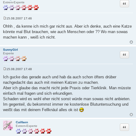
Zitat
Extrem-Experte
15.08.2007 17:46
B
e
Ohhh , da kenne ich mich gar nicht aus. Aber ich denke, auch eine Katze
i
könnte mal Blut brauchen, wie auch Menschen oder ?? Wo man sowas
t
r
machen kann , weiß ich nicht.
a
g
SunnyGirl
Zitat
Experte
15.08.2007 17:48
B
e
Ich gucke das gerade auch und hab da auch schon öfters drüber
i
nachgedacht das auch mit meinen Katzen zu machen.
t
r
Aber ich glaube das macht nicht jede Praxis oder Tierklinik. Man müsste
a
einfach mal fragen und sich erkundigen.
g
Schaden wird es wohl eher nicht sonst würde man sowas nicht anbieten.
Im gegenteil, du bekommst immer ne kostenlose Blutuntersuchung und
weißt das mit deinem Fellknäul alles ok ist
Cuilfaen
Zitat
Extrem-Experte