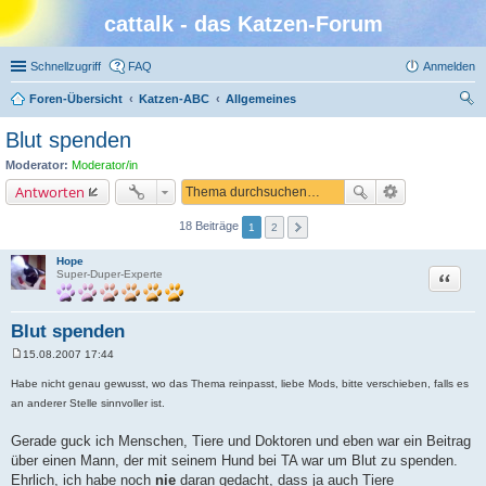
cattalk - das Katzen-Forum
Schnellzugriff
FAQ
Anmelden
Foren-Übersicht
Katzen-ABC
Allgemeines
uc
Blut spenden
he
Moderator:
Moderator/in
Antworten
18 Beiträge
1
2
Hope
Zitat
Super-Duper-Experte
Blut spenden
15.08.2007 17:44
B
e
Habe nicht genau gewusst, wo das Thema reinpasst, liebe Mods, bitte verschieben, falls es
i
an anderer Stelle sinnvoller ist.
t
r
a
Gerade guck ich Menschen, Tiere und Doktoren und eben war ein Beitrag
g
über einen Mann, der mit seinem Hund bei TA war um Blut zu spenden.
Ehrlich, ich habe noch
nie
daran gedacht, dass ja auch Tiere