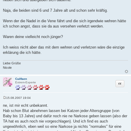
t
r
a
Naja, die beiden sind 6 und 7 Jahre alt und schon sehr kräftig.
g
Wenn der die Nadel in die Vene fährt und die sich irgendwie wehren hätte
ich schon angst, dass sie da aus versehen verletzt werden.
Waren deine vielleicht noch jünger?
Ich weiss nicht aber das mit dem wehren und verletzen wäre die einzige
erklärung die ich hätte.
Liebe Grüße
Nicole
Cuilfaen
Zitat
Extrem-Experte
15.08.2007 19:04
B
e
ne, ist mir echt unbekannt.
i
Hab schon Blut abnehmen lassen bei Katzen jeder Altersgruppe (von
t
r
Baby bis 13 Jahre) und dafür noch nie ne Narkose geben lassen (also der
a
TA hat es auch noch nie vorgeschlagen). Und ich find es auch
g
ungewöhnlich, eben weil so eine Narkose ja nichts "normales" für eine