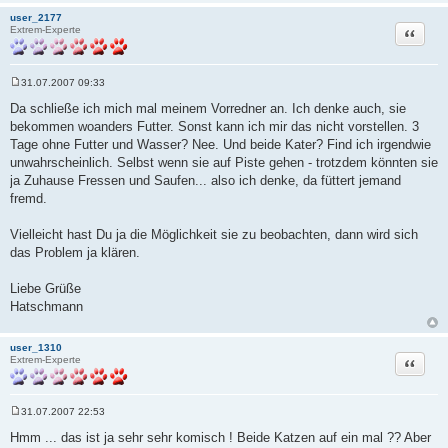
user_2177
Zitat
Extrem-Experte
31.07.2007 09:33
B
e
Da schließe ich mich mal meinem Vorredner an. Ich denke auch, sie
i
bekommen woanders Futter. Sonst kann ich mir das nicht vorstellen. 3
t
r
Tage ohne Futter und Wasser? Nee. Und beide Kater? Find ich irgendwie
a
unwahrscheinlich. Selbst wenn sie auf Piste gehen - trotzdem könnten sie
g
ja Zuhause Fressen und Saufen... also ich denke, da füttert jemand
fremd.
Vielleicht hast Du ja die Möglichkeit sie zu beobachten, dann wird sich
das Problem ja klären.
Liebe Grüße
Hatschmann
user_1310
Zitat
Extrem-Experte
31.07.2007 22:53
B
e
Hmm ... das ist ja sehr sehr komisch ! Beide Katzen auf ein mal ?? Aber
i