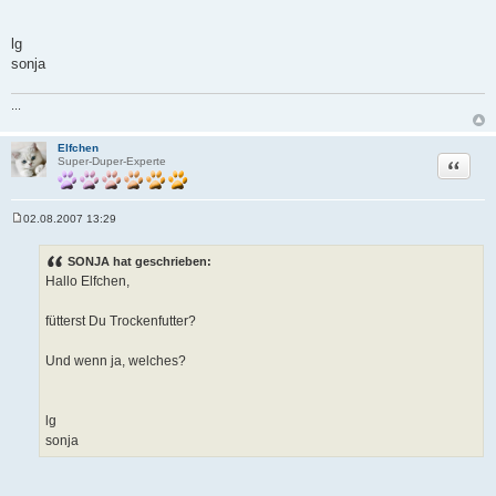
lg
sonja
...
Elfchen
Zitat
Super-Duper-Experte
02.08.2007 13:29
B
e
i
SONJA hat geschrieben:
t
Hallo Elfchen,
r
a
g
fütterst Du Trockenfutter?
Und wenn ja, welches?
lg
sonja