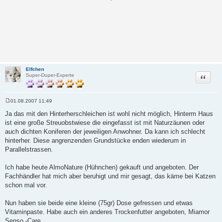
Elfchen
Zitat
Super-Duper-Experte
01.08.2007 11:49
B
e
Ja das mit den Hinterherschleichen ist wohl nicht möglich, Hinterm Haus
i
ist eine große Streuobstwiese die eingefasst ist mit Naturzäunen oder
t
r
auch dichten Koniferen der jeweiligen Anwohner. Da kann ich schlecht
a
hinterher. Diese angrenzenden Grundstücke enden wiederum in
g
Parallelstrassen.
Ich habe heute AlmoNature (Hühnchen) gekauft und angeboten. Der
Fachhändler hat mich aber beruhigt und mir gesagt, das käme bei Katzen
schon mal vor.
Nun haben sie beide eine kleine (75gr) Dose gefressen und etwas
Vitaminpaste. Habe auch ein anderes Trockenfutter angeboten, Miamor
Senso -Care.