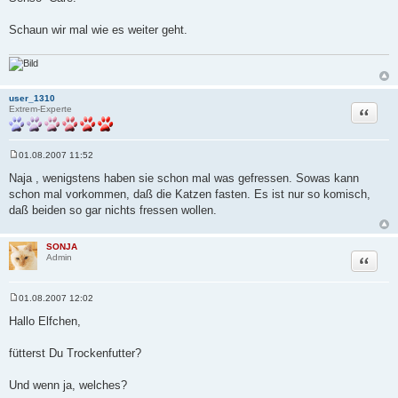
Schaun wir mal wie es weiter geht.
user_1310
Zitat
Extrem-Experte
01.08.2007 11:52
B
e
Naja , wenigstens haben sie schon mal was gefressen. Sowas kann
i
schon mal vorkommen, daß die Katzen fasten. Es ist nur so komisch,
t
r
daß beiden so gar nichts fressen wollen.
a
g
SONJA
Zitat
Admin
01.08.2007 12:02
B
e
Hallo Elfchen,
i
t
r
fütterst Du Trockenfutter?
a
g
Und wenn ja, welches?