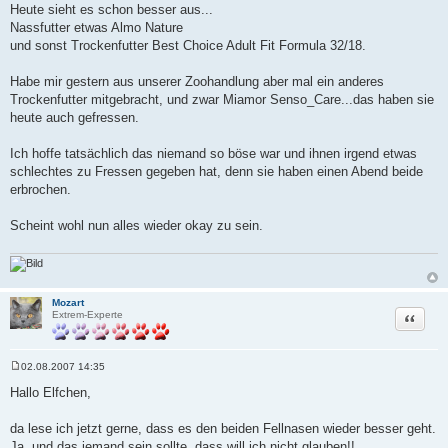
Heute sieht es schon besser aus...
Nassfutter etwas Almo Nature
und sonst Trockenfutter Best Choice Adult Fit Formula 32/18.
Habe mir gestern aus unserer Zoohandlung aber mal ein anderes
Trockenfutter mitgebracht, und zwar Miamor Senso_Care...das haben sie
heute auch gefressen.
Ich hoffe tatsächlich das niemand so böse war und ihnen irgend etwas
schlechtes zu Fressen gegeben hat, denn sie haben einen Abend beide
erbrochen.
Scheint wohl nun alles wieder okay zu sein.
Mozart
Zitat
Extrem-Experte
02.08.2007 14:35
B
e
Hallo Elfchen,
i
t
r
da lese ich jetzt gerne, dass es den beiden Fellnasen wieder besser geht.
a
Ja, und das jemand sein sollte, dass will ich nicht glauben!!
g