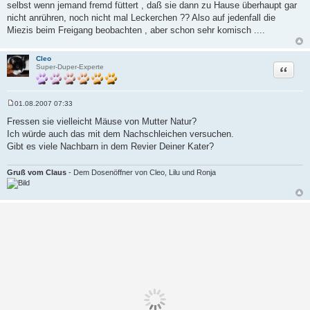
selbst wenn jemand fremd füttert , daß sie dann zu Hause überhaupt gar
t
r
nicht anrühren, noch nicht mal Leckerchen ?? Also auf jedenfall die
a
Miezis beim Freigang beobachten , aber schon sehr komisch ....
g
Cleo
Zitat
Super-Duper-Experte
01.08.2007 07:33
B
e
Fressen sie vielleicht Mäuse von Mutter Natur?
i
Ich würde auch das mit dem Nachschleichen versuchen.
t
r
Gibt es viele Nachbarn in dem Revier Deiner Kater?
a
g
Gruß vom Claus
- Dem Dosenöffner von Cleo, Lilu und Ronja