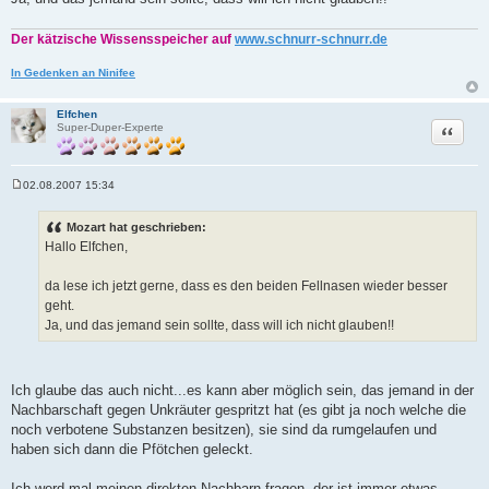
Der kätzische Wissensspeicher auf
www.schnurr-schnurr.de
In Gedenken an Ninifee
Elfchen
Zitat
Super-Duper-Experte
02.08.2007 15:34
B
e
i
Mozart hat geschrieben:
t
Hallo Elfchen,
r
a
g
da lese ich jetzt gerne, dass es den beiden Fellnasen wieder besser
geht.
Ja, und das jemand sein sollte, dass will ich nicht glauben!!
Ich glaube das auch nicht...es kann aber möglich sein, das jemand in der
Nachbarschaft gegen Unkräuter gespritzt hat (es gibt ja noch welche die
noch verbotene Substanzen besitzen), sie sind da rumgelaufen und
haben sich dann die Pfötchen geleckt.
Ich werd mal meinen direkten Nachbarn fragen, der ist immer etwas