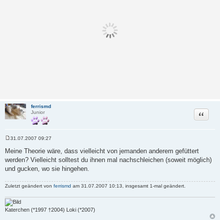
ferrismd
Zitat
Junior
31.07.2007 09:27
B
e
Meine Theorie wäre, dass vielleicht von jemanden anderem gefüttert
i
werden? Vielleicht solltest du ihnen mal nachschleichen (soweit möglich)
t
r
und gucken, wo sie hingehen.
a
g
Zuletzt geändert von
ferrismd
am 31.07.2007 10:13, insgesamt 1-mal geändert.
Katerchen (*1997 †2004) Loki (*2007)