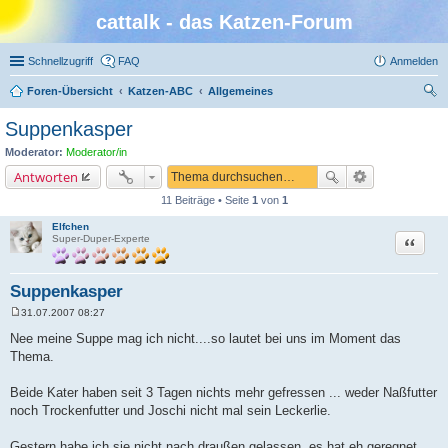
cattalk - das Katzen-Forum
Schnellzugriff
FAQ
Anmelden
Foren-Übersicht
Katzen-ABC
Allgemeines
uc
Suppenkasper
he
Moderator:
Moderator/in
Antworten
11 Beiträge • Seite
1
von
1
Elfchen
Zitat
Super-Duper-Experte
Suppenkasper
31.07.2007 08:27
B
e
Nee meine Suppe mag ich nicht....so lautet bei uns im Moment das
i
Thema.
t
r
a
Beide Kater haben seit 3 Tagen nichts mehr gefressen ... weder Naßfutter
g
noch Trockenfutter und Joschi nicht mal sein Leckerlie.
Gestern habe ich sie nicht nach draußen gelassen, es hat eh geregnet