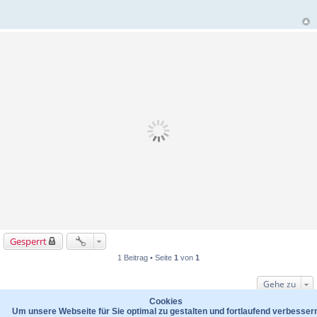
Gesperrt
1 Beitrag • Seite
1
von
1
Gehe zu
WER IST ONLINE?
Cookies
Um unsere Webseite für Sie optimal zu gestalten und fortlaufend verbesser
Mitglieder in diesem Forum: 0 Mitglieder und 5 Gäste