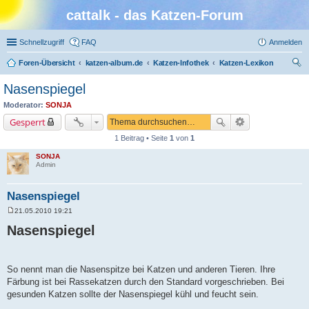
cattalk - das Katzen-Forum
Schnellzugriff
FAQ
Anmelden
Foren-Übersicht
katzen-album.de
Katzen-Infothek
Katzen-Lexikon
uc
Nasenspiegel
he
Moderator:
SONJA
Gesperrt
1 Beitrag • Seite
1
von
1
SONJA
Admin
Nasenspiegel
21.05.2010 19:21
B
e
Nasenspiegel
i
t
r
a
g
So nennt man die Nasenspitze bei Katzen und anderen Tieren. Ihre
Färbung ist bei Rassekatzen durch den Standard vorgeschrieben. Bei
gesunden Katzen sollte der Nasenspiegel kühl und feucht sein.