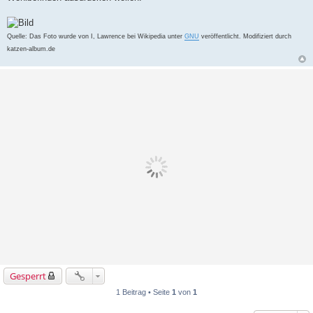
Quelle: Das Foto wurde von I, Lawrence bei Wikipedia unter
GNU
veröffentlicht. Modifiziert durch
katzen-album.de
Gesperrt
1 Beitrag • Seite
1
von
1