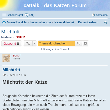
cattalk - das Katzen-Forum
Schnellzugriff
FAQ
Anmelden
Foren-Übersicht
katzen-album.de
Katzen-Infothek
Katzen-Lexikon
uc
Milchtritt
he
Moderator:
SONJA
Gesperrt
1 Beitrag • Seite
1
von
1
SONJA
Admin
Milchtritt
15.05.2010 19:06
B
e
Milchtritt der Katze
i
t
r
a
g
Saugende Kätzchen bekneten die Zitze der Mutterkatze mit ihren
Vorderpfoten, um den Milchfluß anzuregen. Erwachsene Katzen behalten
diese Bewegung, die man auch Treteln nennt, bei, wenn sie größtes
Wohlbefinden ausdrücken wollen.