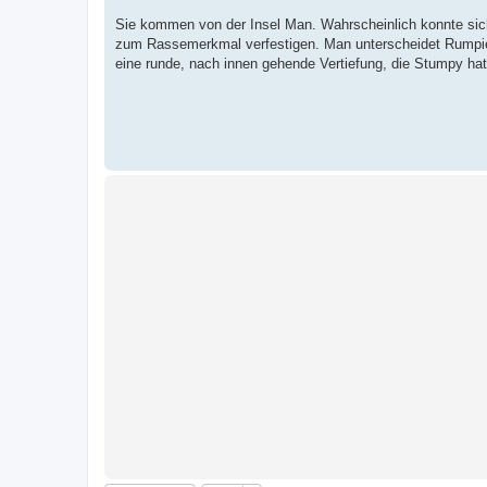
a
g
Sie kommen von der Insel Man. Wahrscheinlich konnte sich 
zum Rassemerkmal verfestigen. Man unterscheidet Rumpie
eine runde, nach innen gehende Vertiefung, die Stumpy h