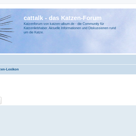
cattalk - das Katzen-Forum
Katzenforum von katzen-album.de - die Community für
Katzenliebhaber. Aktuelle Informationen und Diskussionen rund
um die Katze.
zen-Lexikon