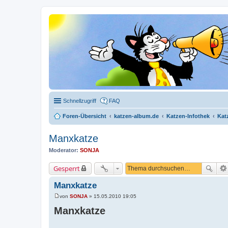
Schnellzugriff
FAQ
Foren-Übersicht
katzen-album.de
Katzen-Infothek
Kat
Manxkatze
Moderator:
SONJA
Gesperrt
Manxkatze
von
SONJA
»
15.05.2010 19:05
B
e
Manxkatze
i
t
r