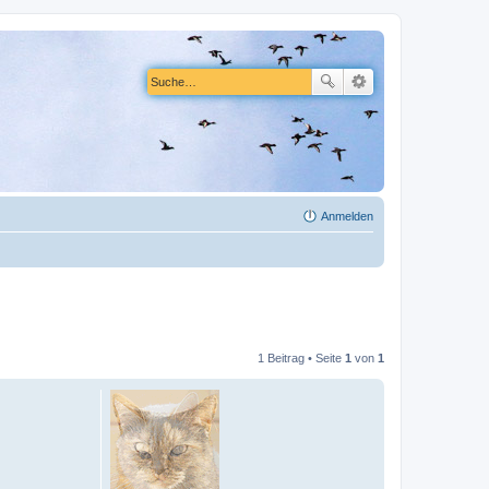
Anmelden
1 Beitrag • Seite
1
von
1