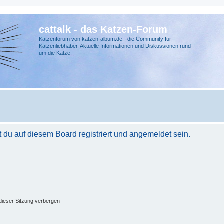
cattalk - das Katzen-Forum
Katzenforum von katzen-album.de - die Community für
Katzenliebhaber. Aktuelle Informationen und Diskussionen rund
um die Katze.
du auf diesem Board registriert und angemeldet sein.
ieser Sitzung verbergen