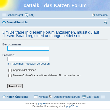
cattalk - das Katzen-Forum
Schnellzugriff
FAQ
Anmelden
Foren-Übersicht
uc
Um Beiträge in diesem Forum anzusehen, musst du auf
he
diesem Board registriert und angemeldet sein.
Benutzername:
Passwort:
Ich habe mein Passwort vergessen
Angemeldet bleiben
Meinen Online-Status während dieser Sitzung verbergen
Foren-Übersicht
Kontakt
Datenschutzerklärung
Das Team
Powered by
phpBB
® Forum Software © phpBB Limited
Deutsche Übersetzung durch
phpBB.de