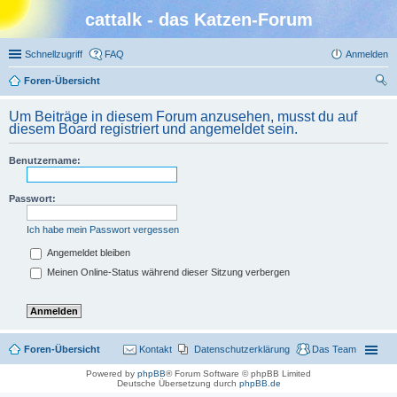
cattalk - das Katzen-Forum
Schnellzugriff
FAQ
Anmelden
Foren-Übersicht
uc
Um Beiträge in diesem Forum anzusehen, musst du auf
he
diesem Board registriert und angemeldet sein.
Benutzername:
Passwort:
Ich habe mein Passwort vergessen
Angemeldet bleiben
Meinen Online-Status während dieser Sitzung verbergen
Foren-Übersicht
Kontakt
Datenschutzerklärung
Das Team
Powered by
phpBB
® Forum Software © phpBB Limited
Deutsche Übersetzung durch
phpBB.de