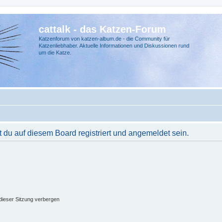
cattalk - das Katzen-Forum
Katzenforum von katzen-album.de - die Community für
Katzenliebhaber. Aktuelle Informationen und Diskussionen rund
um die Katze.
du auf diesem Board registriert und angemeldet sein.
ieser Sitzung verbergen