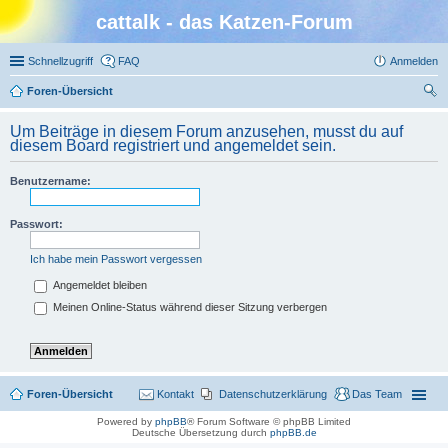
cattalk - das Katzen-Forum
Schnellzugriff
FAQ
Anmelden
Foren-Übersicht
uc
Um Beiträge in diesem Forum anzusehen, musst du auf
he
diesem Board registriert und angemeldet sein.
Benutzername:
Passwort:
Ich habe mein Passwort vergessen
Angemeldet bleiben
Meinen Online-Status während dieser Sitzung verbergen
Foren-Übersicht
Kontakt
Datenschutzerklärung
Das Team
Powered by
phpBB
® Forum Software © phpBB Limited
Deutsche Übersetzung durch
phpBB.de