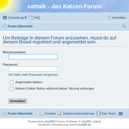
cattalk - das Katzen-Forum
Schnellzugriff
FAQ
Anmelden
Foren-Übersicht
uc
Um Beiträge in diesem Forum anzusehen, musst du auf
he
diesem Board registriert und angemeldet sein.
Benutzername:
Passwort:
Ich habe mein Passwort vergessen
Angemeldet bleiben
Meinen Online-Status während dieser Sitzung verbergen
Foren-Übersicht
Kontakt
Datenschutzerklärung
Das Team
Powered by
phpBB
® Forum Software © phpBB Limited
Deutsche Übersetzung durch
phpBB.de