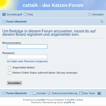
cattalk - das Katzen-Forum
Schnellzugriff
FAQ
Anmelden
Foren-Übersicht
uc
Um Beiträge in diesem Forum anzusehen, musst du auf
he
diesem Board registriert und angemeldet sein.
Benutzername:
Passwort:
Ich habe mein Passwort vergessen
Angemeldet bleiben
Meinen Online-Status während dieser Sitzung verbergen
Foren-Übersicht
Kontakt
Datenschutzerklärung
Das Team
Powered by
phpBB
® Forum Software © phpBB Limited
Deutsche Übersetzung durch
phpBB.de